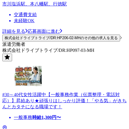
市川塩浜駅、本八幡駅、行徳駅
交通費支給
未経験OK
詳細を見る
応募画面に進む
株式会社ドライブトライブ/DR:HP206-02-MHのその他の求人を見る
派遣労働者
株式会社ドライブトライブ/DR:HP097-03-MH
#30～40代女性活躍中【一般事務作業（伝票整理・電話対
応）】昇給あり★頑張りはしっかり評価！「やる気」がきち
んとカタチになる職場です！
一般事務
時給
1,300
円〜