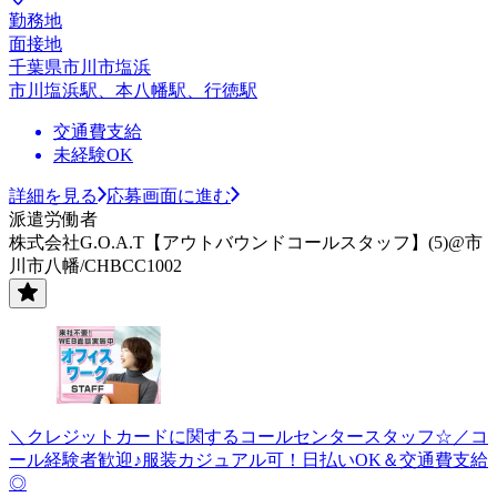
勤務地
面接地
千葉県市川市塩浜
市川塩浜駅、本八幡駅、行徳駅
交通費支給
未経験OK
詳細を見る
応募画面に進む
派遣労働者
株式会社G.O.A.T【アウトバウンドコールスタッフ】(5)@市
川市八幡/CHBCC1002
＼クレジットカードに関するコールセンタースタッフ☆／コ
ール経験者歓迎♪服装カジュアル可！日払いOK＆交通費支給
◎