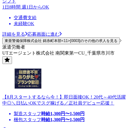
シフト
1日8時間 週1日からOK
交通費支給
未経験OK
詳細を見る
応募画面に進む
東亜警備保障株式会社 錦糸町本部<11>[0003]のその他の求人を見る
派遣労働者
UTエージェント株式会社 南関東第一CU_千葉県市川市
【8月スタートするなら今！】即日面接OK！20代～40代活躍
中◎＼日払いOKでスグ稼げる／正社員デビュー応援！
製造スタッフ
時給
1,300
円〜
1,500
円
梱包スタッフ
時給
1,300
円〜
1,500
円