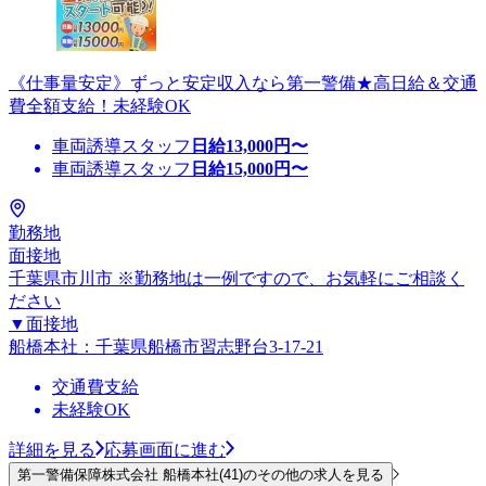
《仕事量安定》ずっと安定収入なら第一警備★高日給＆交通
費全額支給！未経験OK
車両誘導スタッフ
日給
13,000
円〜
車両誘導スタッフ
日給
15,000
円〜
勤務地
面接地
千葉県市川市 ※勤務地は一例ですので、お気軽にご相談く
ださい
▼面接地
船橋本社：千葉県船橋市習志野台3-17-21
交通費支給
未経験OK
詳細を見る
応募画面に進む
第一警備保障株式会社 船橋本社(41)のその他の求人を見る