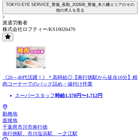
TOKYO EYE SERVICE_警備_夜勤_202606_警備_本八幡エリアのその
他の求人を見る
派遣労働者
株式会社ロフティー/KS10026470
《20～40代活躍！》＊高時給◎【南行徳駅から徒歩10分】精
肉コーナーでのパック詰め・値付け作業
スーパースタッフ
時給
1,370
円〜
1,712
円
勤務地
面接地
千葉県市川市南行徳
南行徳駅、市川塩浜駅、一之江駅