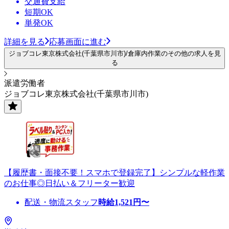
交通費支給
短期OK
単発OK
詳細を見る
応募画面に進む
ジョブコレ東京株式会社(千葉県市川市)/倉庫内作業のその他の求人を見
る
派遣労働者
ジョブコレ東京株式会社(千葉県市川市)
【履歴書・面接不要！スマホで登録完了】シンプルな軽作業
のお仕事◎日払い＆フリーター歓迎
配送・物流スタッフ
時給
1,521
円〜