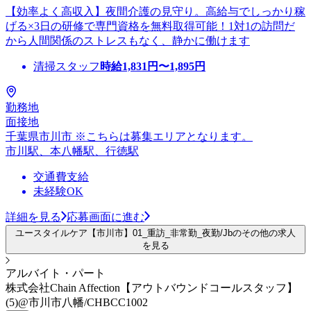
【効率よく高収入】夜間介護の見守り。高給与でしっかり稼
げる×3日の研修で専門資格を無料取得可能！1対1の訪問だ
から人間関係のストレスもなく、静かに働けます
清掃スタッフ
時給
1,831
円〜
1,895
円
勤務地
面接地
千葉県市川市 ※こちらは募集エリアとなります。
市川駅、本八幡駅、行徳駅
交通費支給
未経験OK
詳細を見る
応募画面に進む
ユースタイルケア【市川市】01_重訪_非常勤_夜勤/Jbのその他の求人
を見る
アルバイト・パート
株式会社Chain Affection【アウトバウンドコールスタッフ】
(5)@市川市八幡/CHBCC1002