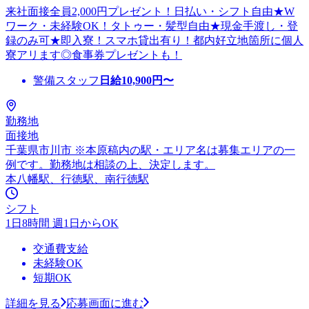
来社面接全員2,000円プレゼント！日払い・シフト自由★W
ワーク・未経験OK！タトゥー・髪型自由★現金手渡し・登
録のみ可★即入寮！スマホ貸出有り！都内好立地箇所に個人
寮アリます◎食事券プレゼントも！
警備スタッフ
日給
10,900
円〜
勤務地
面接地
千葉県市川市 ※本原稿内の駅・エリア名は募集エリアの一
例です。勤務地は相談の上、決定します。
本八幡駅、行徳駅、南行徳駅
シフト
1日8時間 週1日からOK
交通費支給
未経験OK
短期OK
詳細を見る
応募画面に進む