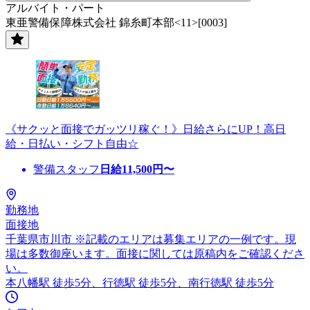
アルバイト・パート
東亜警備保障株式会社 錦糸町本部<11>[0003]
《サクッと面接でガッツリ稼ぐ！》日給さらにUP！高日
給・日払い・シフト自由☆
警備スタッフ
日給
11,500
円〜
勤務地
面接地
千葉県市川市 ※記載のエリアは募集エリアの一例です。現
場は多数御座います。面接に関しては原稿内をご確認くださ
い。
本八幡駅 徒歩5分、行徳駅 徒歩5分、南行徳駅 徒歩5分