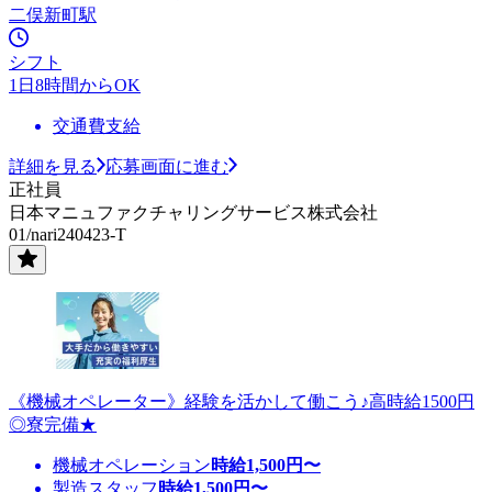
二俣新町駅
シフト
1日8時間からOK
交通費支給
詳細を見る
応募画面に進む
正社員
日本マニュファクチャリングサービス株式会社
01/nari240423-T
《機械オペレーター》経験を活かして働こう♪高時給1500円
◎寮完備★
機械オペレーション
時給
1,500
円〜
製造スタッフ
時給
1,500
円〜