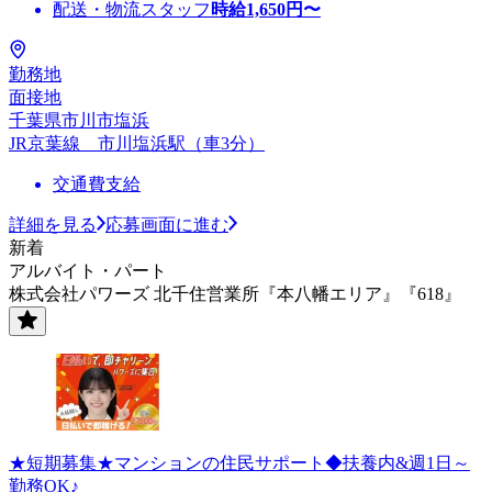
配送・物流スタッフ
時給
1,650
円〜
勤務地
面接地
千葉県市川市塩浜
JR京葉線 市川塩浜駅（車3分）
交通費支給
詳細を見る
応募画面に進む
新着
アルバイト・パート
株式会社パワーズ 北千住営業所『本八幡エリア』『618』
★短期募集★マンションの住民サポート◆扶養内&週1日～
勤務OK♪