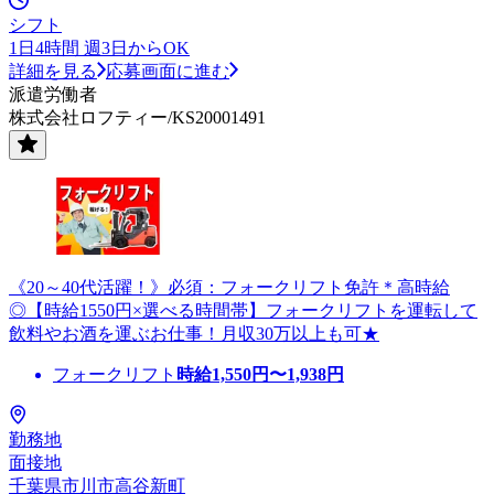
シフト
1日4時間 週3日からOK
詳細を見る
応募画面に進む
派遣労働者
株式会社ロフティー/KS20001491
《20～40代活躍！》必須：フォークリフト免許＊高時給
◎【時給1550円×選べる時間帯】フォークリフトを運転して
飲料やお酒を運ぶお仕事！月収30万以上も可★
フォークリフト
時給
1,550
円〜
1,938
円
勤務地
面接地
千葉県市川市高谷新町