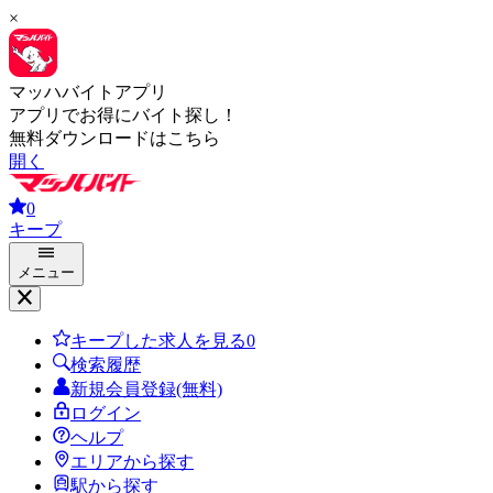
×
マッハバイトアプリ
アプリでお得にバイト探し！
無料ダウンロードはこちら
開く
0
キープ
メニュー
キープした求人を見る
0
検索履歴
新規会員登録(無料)
ログイン
ヘルプ
エリアから探す
駅から探す