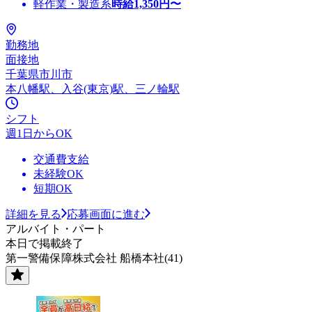
軽作業・製造系
時給
1,350
円〜
勤務地
面接地
千葉県市川市
本八幡駅、入谷(東京)駅、三ノ輪駅
シフト
週1日からOK
交通費支給
未経験OK
短期OK
詳細を見る
応募画面に進む
アルバイト・パート
本日で掲載終了
第一警備保障株式会社 船橋本社(41)