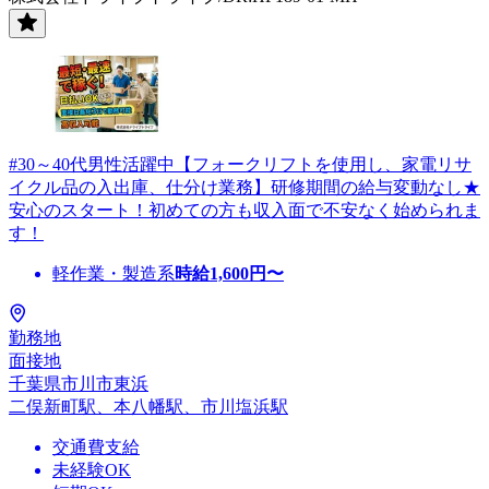
#30～40代男性活躍中【フォークリフトを使用し、家電リサ
イクル品の入出庫、仕分け業務】研修期間の給与変動なし★
安心のスタート！初めての方も収入面で不安なく始められま
す！
軽作業・製造系
時給
1,600
円〜
勤務地
面接地
千葉県市川市東浜
二俣新町駅、本八幡駅、市川塩浜駅
交通費支給
未経験OK