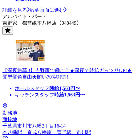
詳細を見る
応募画面に進む
アルバイト・パート
吉野家 都営線本八幡店【048449】
【深夜急募!!】吉野家で働こう★深夜で時給ガッツリUP!★
髪型髪色自由★賄い70%OFF!!
ホールスタッフ
時給
1,563
円〜
キッチンスタッフ
時給
1,563
円〜
勤務地
面接地
千葉県市川市八幡2丁目16-14
本八幡駅、京成八幡駅、菅野駅、市川駅