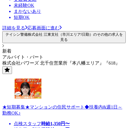
未経験OK
まかないあり
短期OK
詳細を見る
応募画面に進む
テイシン警備株式会社 江東支社（市川エリア/日勤）のその他の求人を
見る
新着
アルバイト・パート
株式会社パワーズ 北千住営業所『本八幡エリア』『618』
★短期募集★マンションの住民サポート◆扶養内&週1日～
勤務OK♪
点検スタッフ
時給
1,350
円〜