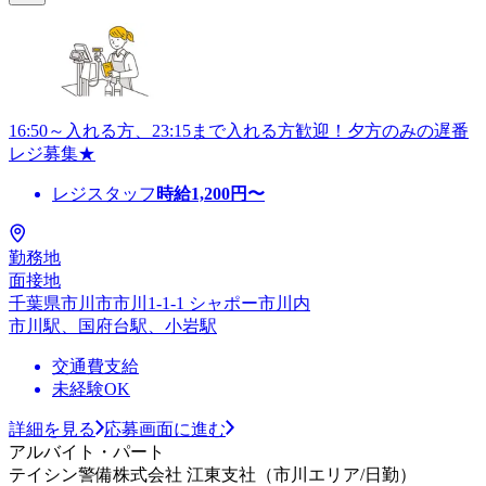
16:50～入れる方、23:15まで入れる方歓迎！夕方のみの遅番
レジ募集★
レジスタッフ
時給
1,200
円〜
勤務地
面接地
千葉県市川市市川1-1-1 シャポー市川内
市川駅、国府台駅、小岩駅
交通費支給
未経験OK
詳細を見る
応募画面に進む
アルバイト・パート
テイシン警備株式会社 江東支社（市川エリア/日勤）