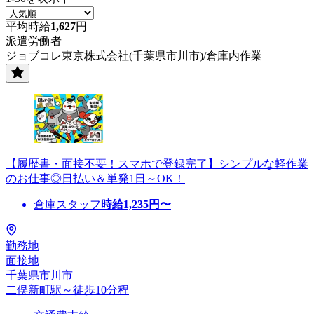
平均時給
1,627
円
派遣労働者
ジョブコレ東京株式会社(千葉県市川市)/倉庫内作業
【履歴書・面接不要！スマホで登録完了】シンプルな軽作業
のお仕事◎日払い＆単発1日～OK！
倉庫スタッフ
時給
1,235
円〜
勤務地
面接地
千葉県市川市
二俣新町駅～徒歩10分程