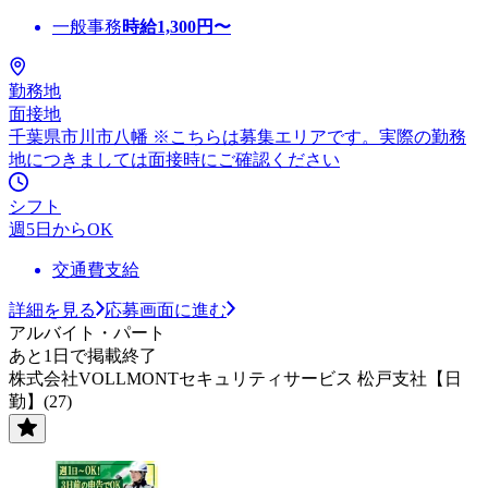
一般事務
時給
1,300
円〜
勤務地
面接地
千葉県市川市八幡 ※こちらは募集エリアです。実際の勤務
地につきましては面接時にご確認ください
シフト
週5日からOK
交通費支給
詳細を見る
応募画面に進む
アルバイト・パート
あと1日で掲載終了
株式会社VOLLMONTセキュリティサービス 松戸支社【日
勤】(27)