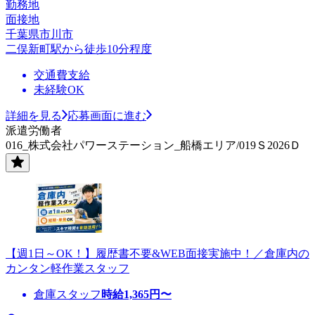
勤務地
面接地
千葉県市川市
二俣新町駅から徒歩10分程度
交通費支給
未経験OK
詳細を見る
応募画面に進む
派遣労働者
016_株式会社パワーステーション_船橋エリア/019Ｓ2026Ｄ
【週1日～OK！】履歴書不要&WEB面接実施中！／倉庫内の
カンタン軽作業スタッフ
倉庫スタッフ
時給
1,365
円〜