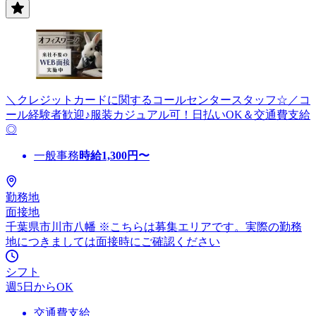
＼クレジットカードに関するコールセンタースタッフ☆／コ
ール経験者歓迎♪服装カジュアル可！日払いOK＆交通費支給
◎
一般事務
時給
1,300
円〜
勤務地
面接地
千葉県市川市八幡 ※こちらは募集エリアです。実際の勤務
地につきましては面接時にご確認ください
シフト
週5日からOK
交通費支給