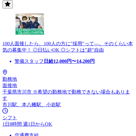
100人面接したら、100人の方に"採用"って―。そのくらい本
気の募集中！ ◎日払いOK ◎シフトは”超"自由
警備スタッフ
日給
12,000
円〜
14,200
円
勤務地
面接地
千葉県市川市 ※希望の勤務地で勤務できない場合もありま
す
市川駅、本八幡駅、小岩駅
シフト
1日8時間 週1日からOK
交通費支給