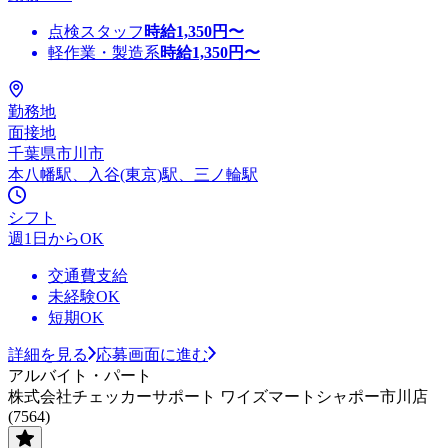
点検スタッフ
時給
1,350
円〜
軽作業・製造系
時給
1,350
円〜
勤務地
面接地
千葉県市川市
本八幡駅、入谷(東京)駅、三ノ輪駅
シフト
週1日からOK
交通費支給
未経験OK
短期OK
詳細を見る
応募画面に進む
アルバイト・パート
株式会社チェッカーサポート ワイズマートシャポー市川店
(7564)