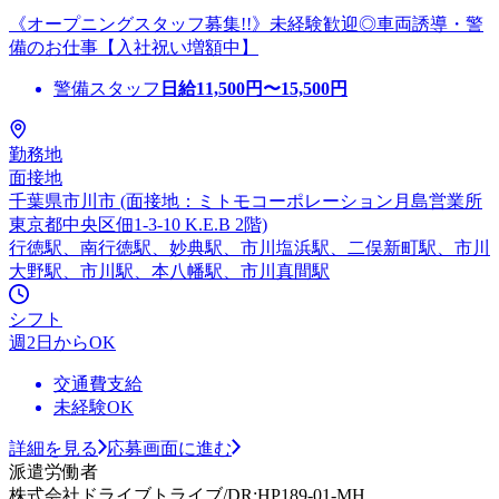
《オープニングスタッフ募集!!》未経験歓迎◎車両誘導・警
備のお仕事【入社祝い増額中】
警備スタッフ
日給
11,500
円〜
15,500
円
勤務地
面接地
千葉県市川市 (面接地：ミトモコーポレーション月島営業所
東京都中央区佃1-3-10 K.E.B 2階)
行徳駅、南行徳駅、妙典駅、市川塩浜駅、二俣新町駅、市川
大野駅、市川駅、本八幡駅、市川真間駅
シフト
週2日からOK
交通費支給
未経験OK
詳細を見る
応募画面に進む
派遣労働者
株式会社ドライブトライブ/DR:HP189-01-MH