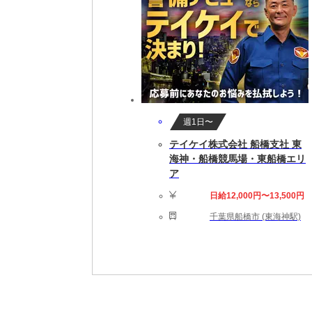
週1日〜
テイケイ株式会社 船橋支社 東
海神・船橋競馬場・東船橋エリ
ア
日給12,000円〜13,500円
千葉県船橋市 (東海神駅)