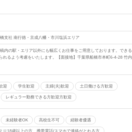
船橋支社 南行徳・京成八幡・市川塩浜エリア
原稿内の駅・エリア以外にも幅広くお仕事をご用意しております。できる
れるよう考慮をいたします。【面接地】千葉県船橋市本町6-4-28 竹内
歓迎
学生歓迎
主婦(夫)歓迎
土日働ける方歓迎
レギュラー勤務できる方歓迎方歓迎
未経験者OK
高校生不可
経験者優遇
より18歳以上の方、携帯電話/スマホで連絡がとれる方