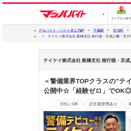
エリアから探
アルバイト・バイト求人TOP
千葉県
市川市
テイケイ株式会社 船橋支社 南行徳・京成八幡・市川
テイケイ株式会社 船橋支社 南行徳・京
＜警備業界TOPクラスの”テ
公開中☆「経験ゼロ」でOK
日払いOK
正社員登用あり