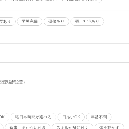
度あり
労災完備
研修あり
寮、社宅あり
喫煙場所設置）
OK
曜日や時間が選べる
日払いOK
年齢不問
食事、まかない付き
スキルが身に付く
体を動かす