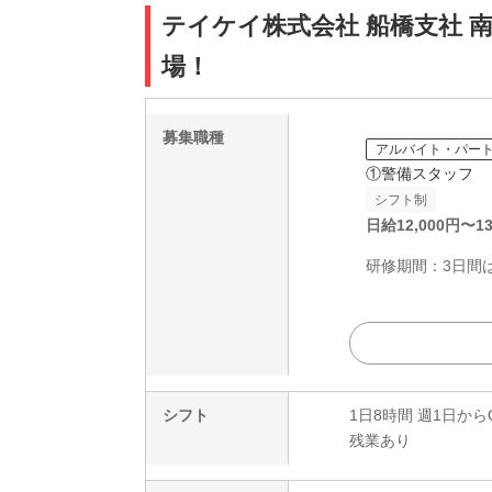
テイケイ株式会社 船橋支社 
場！
募集職種
アルバイト・パー
①警備スタッフ
シフト制
日給
12,000
円〜
13
研修期間：3日間は日
シフト
1日8時間 週1日から
残業あり