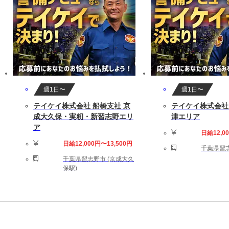
週1日〜
週1日〜
テイケイ株式会社 船橋支社 京
テイケイ株式会社
成大久保・実籾・新習志野エリ
津エリア
ア
日給12,0
日給12,000円〜13,500円
千葉県習志
千葉県習志野市 (京成大久
保駅)