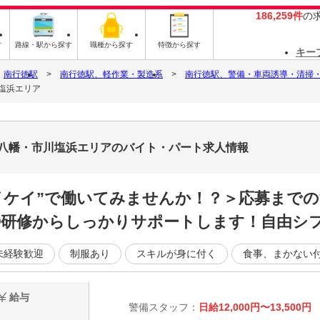
186,259件
の
す
路線・駅から探す
職種から探す
特徴から探す
キー
南行徳駅
南行徳駅、軽作業・製造系
南行徳駅、警備・車両誘導・清掃
塩浜エリア
成八幡・市川塩浜エリアのバイト・パート求人情報
イケイ”で働いてみませんか！？＞応募までの
◎研修からしっかりサポートします！自由シ
未経験歓迎
制服あり
スキルが身に付く
食事、まかない
給与
警備スタッフ：
日給12,000円〜13,500円