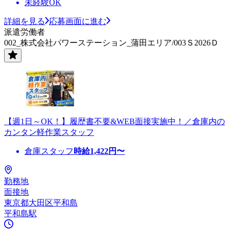
未経験OK
詳細を見る
応募画面に進む
派遣労働者
002_株式会社パワーステーション_蒲田エリア/003Ｓ2026Ｄ
【週1日～OK！】履歴書不要&WEB面接実施中！／倉庫内の
カンタン軽作業スタッフ
倉庫スタッフ
時給
1,422
円〜
勤務地
面接地
東京都大田区平和島
平和島駅