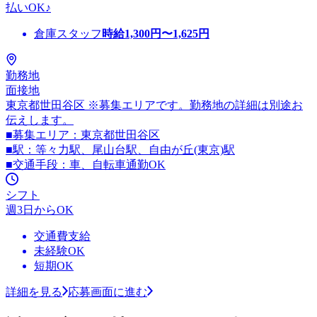
払いOK♪
倉庫スタッフ
時給
1,300
円〜
1,625
円
勤務地
面接地
東京都世田谷区 ※募集エリアです。勤務地の詳細は別途お
伝えします。
■募集エリア：東京都世田谷区
■駅：等々力駅、尾山台駅、自由が丘(東京)駅
■交通手段：車、自転車通勤OK
シフト
週3日からOK
交通費支給
未経験OK
短期OK
詳細を見る
応募画面に進む