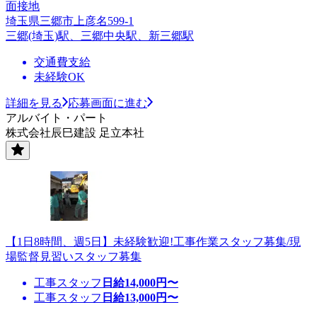
面接地
埼玉県三郷市上彦名599-1
三郷(埼玉)駅、三郷中央駅、新三郷駅
交通費支給
未経験OK
詳細を見る
応募画面に進む
アルバイト・パート
株式会社辰巳建設 足立本社
【1日8時間、週5日】未経験歓迎!工事作業スタッフ募集/現
場監督見習いスタッフ募集
工事スタッフ
日給
14,000
円〜
工事スタッフ
日給
13,000
円〜