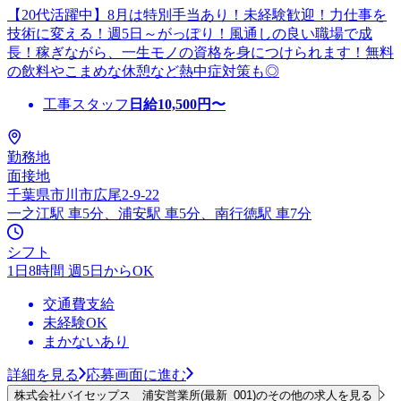
【20代活躍中】8月は特別手当あり！未経験歓迎！力仕事を
技術に変える！週5日～がっぽり！風通しの良い職場で成
長！稼ぎながら、一生モノの資格を身につけられます！無料
の飲料やこまめな休憩など熱中症対策も◎
工事スタッフ
日給
10,500
円〜
勤務地
面接地
千葉県市川市広尾2-9-22
一之江駅 車5分、浦安駅 車5分、南行徳駅 車7分
シフト
1日8時間 週5日からOK
交通費支給
未経験OK
まかないあり
詳細を見る
応募画面に進む
株式会社バイセップス 浦安営業所(最新_001)のその他の求人を見る