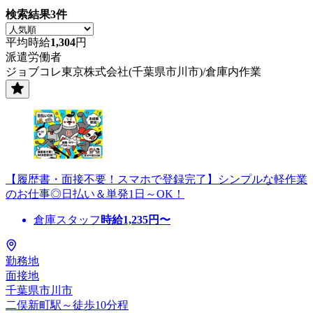
検索結果
3
件
平均時給
1,304
円
派遣労働者
ジョブコレ東京株式会社(千葉県市川市)/倉庫内作業
【履歴書・面接不要！スマホで登録完了】シンプルな軽作業
のお仕事◎日払い＆単発1日～OK！
倉庫スタッフ
時給
1,235
円〜
勤務地
面接地
千葉県市川市
二俣新町駅～徒歩10分程