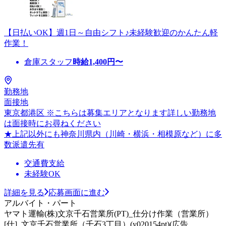
【日払いOK】週1日～自由シフト♪未経験歓迎のかんたん軽
作業！
倉庫スタッフ
時給
1,400
円〜
勤務地
面接地
東京都港区 ※こちらは募集エリアとなります詳しい勤務地
は面接時にお尋ねください
★上記以外にも神奈川県内（川崎・横浜・相模原など）に多
数派遣先有
交通費支給
未経験OK
詳細を見る
応募画面に進む
アルバイト・パート
ヤマト運輸(株)文京千石営業所(PT)_仕分け作業（営業所）
[仕]_文京千石営業所（千石3丁目）(y020154pt)(広告