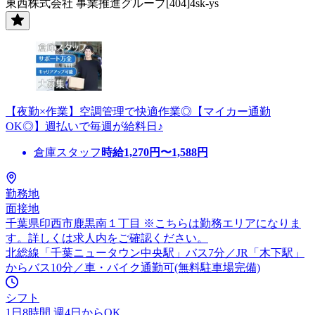
東西株式会社 事業推進グループ[404]4sk-ys
【夜勤×作業】空調管理で快適作業◎【マイカー通勤
OK◎】週払いで毎週が給料日♪
倉庫スタッフ
時給
1,270
円〜
1,588
円
勤務地
面接地
千葉県印西市鹿黒南１丁目 ※こちらは勤務エリアになりま
す。詳しくは求人内をご確認ください。
北総線「千葉ニュータウン中央駅」バス7分／JR「木下駅」
からバス10分／車・バイク通勤可(無料駐車場完備)
シフト
1日8時間 週4日からOK