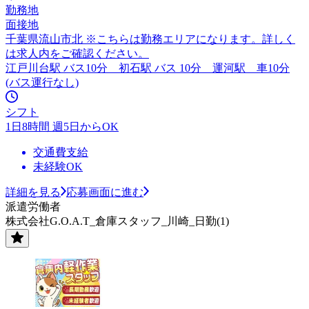
勤務地
面接地
千葉県流山市北 ※こちらは勤務エリアになります。詳しく
は求人内をご確認ください。
江戸川台駅 バス10分 初石駅 バス 10分 運河駅 車10分
(バス運行なし)
シフト
1日8時間 週5日からOK
交通費支給
未経験OK
詳細を見る
応募画面に進む
派遣労働者
株式会社G.O.A.T_倉庫スタッフ_川崎_日勤(1)