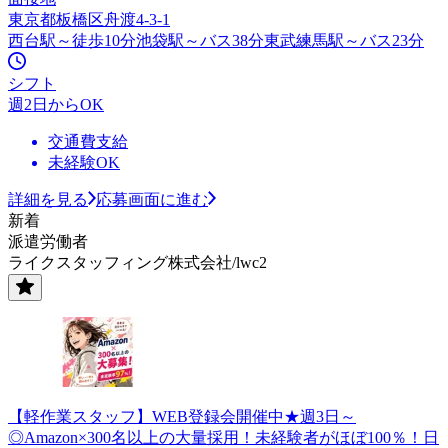
東京都板橋区舟渡4‐3‐1
西台駅～徒歩10分池袋駅～バス38分東武練馬駅～バス23分
シフト
週2日からOK
交通費支給
未経験OK
詳細を見る
応募画面に進む
新着
派遣労働者
ライクスタッフィング株式会社/lwc2
【軽作業スタッフ】WEB登録会開催中★週3日～
◎Amazon×300名以上の大量採用！未経験者がほぼ100％！日