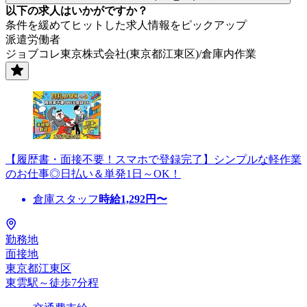
以下の求人はいかがですか？
条件を緩めてヒットした求人情報をピックアップ
派遣労働者
ジョブコレ東京株式会社(東京都江東区)/倉庫内作業
【履歴書・面接不要！スマホで登録完了】シンプルな軽作業
のお仕事◎日払い＆単発1日～OK！
倉庫スタッフ
時給
1,292
円〜
勤務地
面接地
東京都江東区
東雲駅～徒歩7分程