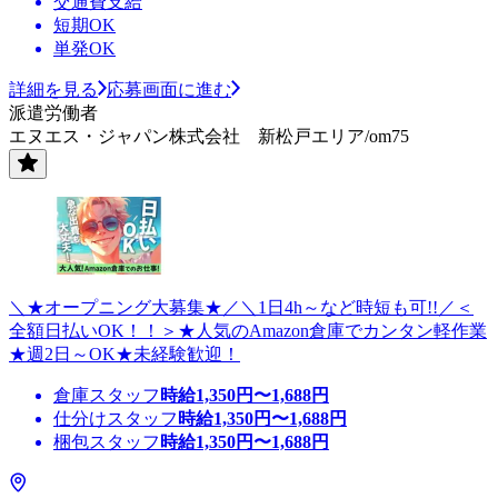
交通費支給
短期OK
単発OK
詳細を見る
応募画面に進む
派遣労働者
エヌエス・ジャパン株式会社 新松戸エリア/om75
＼★オープニング大募集★／＼1日4h～など時短も可!!／＜
全額日払いOK！！＞★人気のAmazon倉庫でカンタン軽作業
★週2日～OK★未経験歓迎！
倉庫スタッフ
時給
1,350
円〜
1,688
円
仕分けスタッフ
時給
1,350
円〜
1,688
円
梱包スタッフ
時給
1,350
円〜
1,688
円