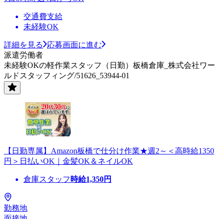
交通費支給
未経験OK
詳細を見る
応募画面に進む
派遣労働者
未経験OKの軽作業スタッフ（日勤）板橋倉庫_株式会社ワー
ルドスタッフィング/51626_53944-01
【日勤専属】Amazon板橋で仕分け作業★週2～＜高時給1350
円＞日払いOK｜金髪OK＆ネイルOK
倉庫スタッフ
時給
1,350
円
勤務地
面接地