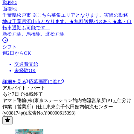
勤務地
面接地
千葉県松戸市 ※こちら募集エリアとなります。実際の勤務
地は千葉県流山市となります。★無料送迎バスあり★車・自
転車通勤も可能です。
新松戸駅、馬橋駅、北松戸駅
シフト
週2日からOK
交通費支給
未経験OK
詳細を見る
応募画面に進む
アルバイト・パート
あと7日で掲載終了
ヤマト運輸(株)東京ステーション館内物流営業所(PT)_仕分け
作業（営業所）[仕]_東東京千代田館内物流センター
(y038174pt)(広告No.Y00000615393)