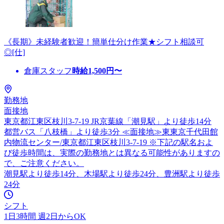
《長期》未経験者歓迎！簡単仕分け作業★シフト相談可
◎[仕]
倉庫スタッフ
時給
1,500
円〜
勤務地
面接地
東京都江東区枝川3-7-19 JR京葉線「潮見駅」より徒歩14分
都営バス「八枝橋」より徒歩3分 ≪面接地≫東東京千代田館
内物流センター/東京都江東区枝川3-7-19 ※下記の駅名およ
び徒歩時間は、実際の勤務地とは異なる可能性がありますの
で、ご注意ください。
潮見駅より徒歩14分、木場駅より徒歩24分、豊洲駅より徒歩
24分
シフト
1日3時間 週2日からOK