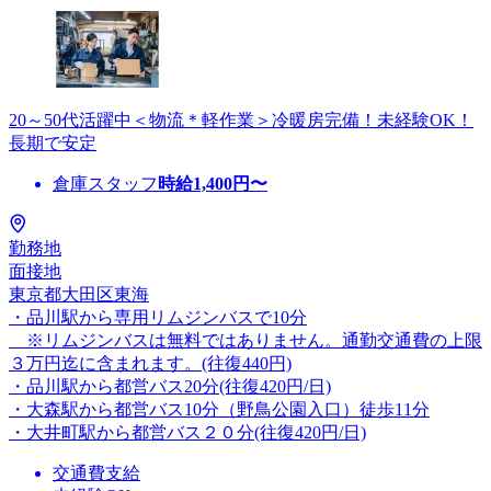
20～50代活躍中＜物流＊軽作業＞冷暖房完備！未経験OK！
長期で安定
倉庫スタッフ
時給
1,400
円〜
勤務地
面接地
東京都大田区東海
・品川駅から専用リムジンバスで10分
※リムジンバスは無料ではありません。通勤交通費の上限
３万円迄に含まれます。(往復440円)
・品川駅から都営バス20分(往復420円/日)
・大森駅から都営バス10分（野鳥公園入口）徒歩11分
・大井町駅から都営バス２０分(往復420円/日)
交通費支給