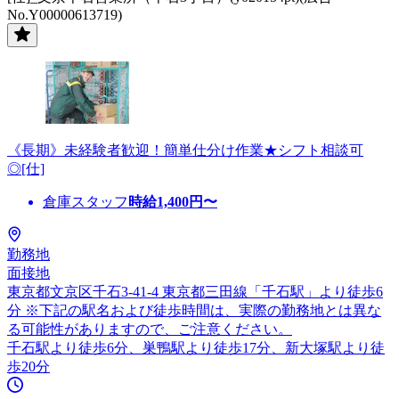
No.Y00000613719)
《長期》未経験者歓迎！簡単仕分け作業★シフト相談可
◎[仕]
倉庫スタッフ
時給
1,400
円〜
勤務地
面接地
東京都文京区千石3-41-4 東京都三田線「千石駅」より徒歩6
分 ※下記の駅名および徒歩時間は、実際の勤務地とは異な
る可能性がありますので、ご注意ください。
千石駅より徒歩6分、巣鴨駅より徒歩17分、新大塚駅より徒
歩20分