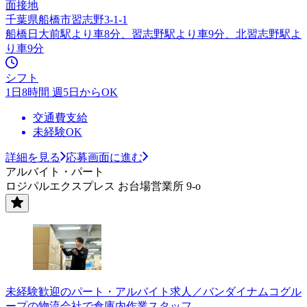
面接地
千葉県船橋市習志野3-1-1
船橋日大前駅より車8分、習志野駅より車9分、北習志野駅よ
り車9分
シフト
1日8時間 週5日からOK
交通費支給
未経験OK
詳細を見る
応募画面に進む
アルバイト・パート
ロジパルエクスプレス お台場営業所 9-o
未経験歓迎のパート・アルバイト求人／バンダイナムコグル
ープの物流会社で倉庫内作業スタッフ