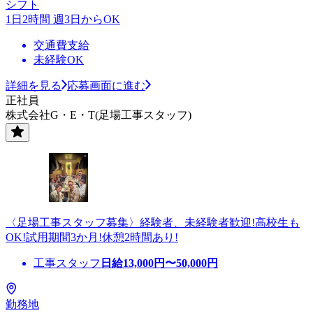
シフト
1日2時間 週3日からOK
交通費支給
未経験OK
詳細を見る
応募画面に進む
正社員
株式会社G・E・T(足場工事スタッフ)
〈足場工事スタッフ募集〉経験者、未経験者歓迎!高校生も
OK!試用期間3か月!休憩2時間あり!
工事スタッフ
日給
13,000
円〜
50,000
円
勤務地