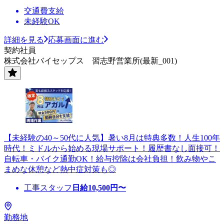
交通費支給
未経験OK
詳細を見る
応募画面に進む
契約社員
株式会社バイセップス 習志野営業所(最新_001)
【未経験の40～50代に人気】暑い8月は特典多数！人生100年
時代！ミドルから始める現場サポート！履歴書なし面接可！
自転車・バイク通勤OK！給与控除は会社負担！飲み物やこ
まめな休憩など熱中症対策も◎
工事スタッフ
日給
10,500
円〜
勤務地