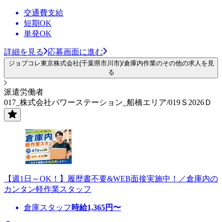
交通費支給
短期OK
単発OK
詳細を見る
応募画面に進む
ジョブコレ東京株式会社(千葉県市川市)/倉庫内作業のその他の求人を見
る
派遣労働者
017_株式会社パワーステーション_船橋エリア/019Ｓ2026Ｄ
【週1日～OK！】履歴書不要&WEB面接実施中！／倉庫内の
カンタン軽作業スタッフ
倉庫スタッフ
時給
1,365
円〜