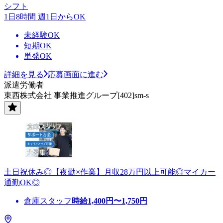
シフト
1日8時間 週1日からOK
未経験OK
短期OK
単発OK
詳細を見る
応募画面に進む
派遣労働者
東西株式会社 事業推進グループ[402]sm-s
土日祝休み◎【夜勤×作業】月収28万円以上可能◎マイカー
通勤OK◎
倉庫スタッフ
時給
1,400
円〜
1,750
円