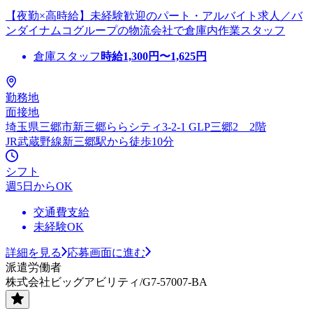
【夜勤×高時給】未経験歓迎のパート・アルバイト求人／バ
ンダイナムコグループの物流会社で倉庫内作業スタッフ
倉庫スタッフ
時給
1,300
円〜
1,625
円
勤務地
面接地
埼玉県三郷市新三郷ららシティ3-2-1 GLP三郷2 2階
JR武蔵野線新三郷駅から徒歩10分
シフト
週5日からOK
交通費支給
未経験OK
詳細を見る
応募画面に進む
派遣労働者
株式会社ビッグアビリティ/G7-57007-BA