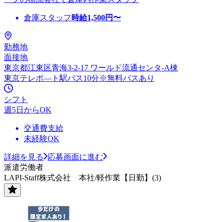
倉庫スタッフ
時給
1,500
円〜
勤務地
面接地
東京都江東区青海3-2-17 ワールド流通センタ-A棟
東京テレポ―ト駅バス10分※無料バスあり
シフト
週5日からOK
交通費支給
未経験OK
詳細を見る
応募画面に進む
派遣労働者
LAPI-Staff株式会社 本社/軽作業【日勤】(3)