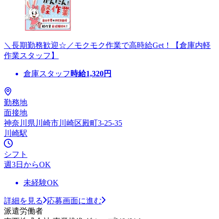
＼長期勤務歓迎☆／モクモク作業で高時給Get！【倉庫内軽
作業スタッフ】
倉庫スタッフ
時給
1,320
円
勤務地
面接地
神奈川県川崎市川崎区殿町3-25-35
川崎駅
シフト
週3日からOK
未経験OK
詳細を見る
応募画面に進む
派遣労働者