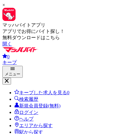
×
マッハバイトアプリ
アプリでお得にバイト探し！
無料ダウンロードはこちら
開く
0
キープ
メニュー
キープした求人を見る
0
検索履歴
新規会員登録(無料)
ログイン
ヘルプ
エリアから探す
駅から探す