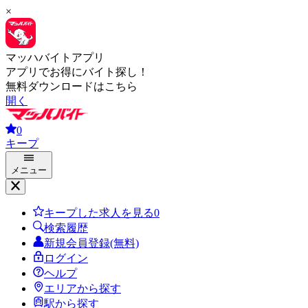
×
マッハバイトアプリ
アプリでお得にバイト探し！
無料ダウンロードはこちら
開く
0
キープ
メニュー
キープした求人を見る
0
検索履歴
新規会員登録(無料)
ログイン
ヘルプ
エリアから探す
駅から探す