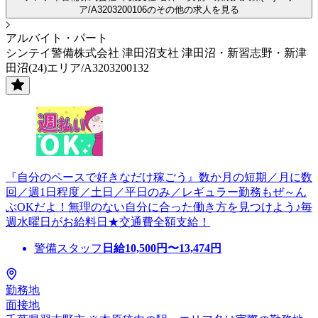
ア/A3203200106のその他の求人を見る
アルバイト・パート
シンテイ警備株式会社 津田沼支社 津田沼・新習志野・新津
田沼(24)エリア/A3203200132
『自分のペースで好きなだけ稼ごう』数か月の短期／月に数
回／週1日程度／土日／平日のみ／レギュラー勤務もぜ～ん
ぶOKだよ！無理のない自分に合った働き方を見つけよう♪毎
週水曜日がお給料日★交通費全額支給！
警備スタッフ
日給
10,500
円〜
13,474
円
勤務地
面接地