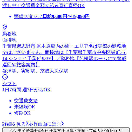
渡し中！交通費全額支給＆直行直帰OK
警備スタッフ
日給
9,600
円〜
19,890
円
勤務地
面接地
千葉県習志野市 ※本原稿内の駅・エリア名は実際の勤務地
ではございません。面接地は【千葉県千葉市中央区栄町35-
14 シンテイ千葉ビル3F】／勤務地【船橋駅ホームにて警戒
巡回や旅客案内】
谷津駅、実籾駅、京成大久保駅
シフト
1日7時間 週3日からOK
交通費支給
未経験OK
短期OK
詳細を見る
応募画面に進む
シンテイ警備株式会社 千葉支社 谷津・実籾・京成大久保(15)エリ