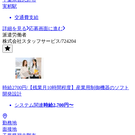
実籾駅
交通費支給
詳細を見る
応募画面に進む
派遣労働者
株式会社スタッフサービス/724204
時給2700円/【残業月10時間程度】産業用制御機器のソフト
開発設計
システム関連
時給
2,700
円〜
勤務地
面接地