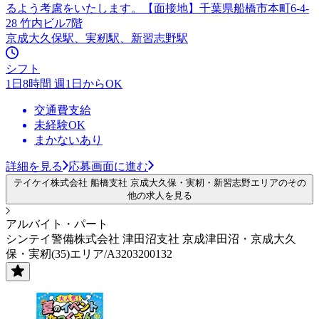
るよう考慮をいたします。【面接地】千葉県船橋市本町6-4-
28 竹内ビル7階
京成大久保駅、実籾駅、新習志野駅
シフト
1日8時間 週1日からOK
交通費支給
未経験OK
まかないあり
詳細を見る
応募画面に進む
テイケイ株式会社 船橋支社 京成大久保・実籾・新習志野エリアのその
他の求人を見る
アルバイト・パート
シンテイ警備株式会社 津田沼支社 京成津田沼・京成大久
保・実籾(35)エリア/A3203200132