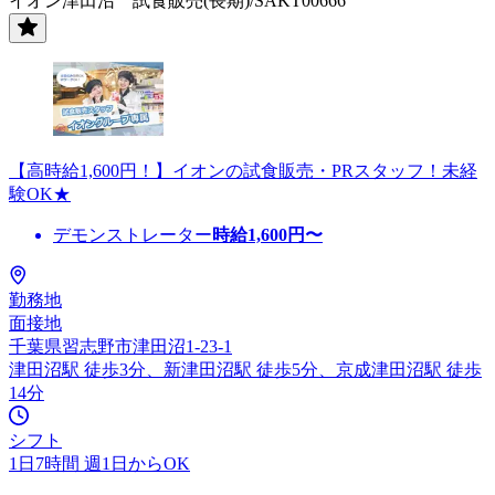
イオン津田沼 試食販売(長期)/SAKT00666
【高時給1,600円！】イオンの試食販売・PRスタッフ！未経
験OK★
デモンストレーター
時給
1,600
円〜
勤務地
面接地
千葉県習志野市津田沼1-23-1
津田沼駅 徒歩3分、新津田沼駅 徒歩5分、京成津田沼駅 徒歩
14分
シフト
1日7時間 週1日からOK