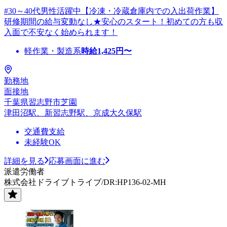
#30～40代男性活躍中【冷凍・冷蔵倉庫内での入出荷作業】
研修期間の給与変動なし★安心のスタート！初めての方も収
入面で不安なく始められます！
軽作業・製造系
時給
1,425
円〜
勤務地
面接地
千葉県習志野市芝園
津田沼駅、新習志野駅、京成大久保駅
交通費支給
未経験OK
詳細を見る
応募画面に進む
派遣労働者
株式会社ドライブトライブ/DR:HP136-02-MH