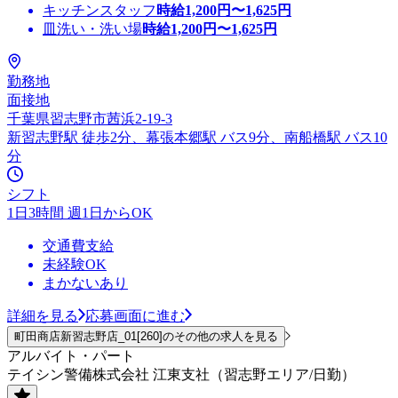
キッチンスタッフ
時給
1,200
円〜
1,625
円
皿洗い・洗い場
時給
1,200
円〜
1,625
円
勤務地
面接地
千葉県習志野市茜浜2-19-3
新習志野駅 徒歩2分、幕張本郷駅 バス9分、南船橋駅 バス10
分
シフト
1日3時間 週1日からOK
交通費支給
未経験OK
まかないあり
詳細を見る
応募画面に進む
町田商店新習志野店_01[260]のその他の求人を見る
アルバイト・パート
テイシン警備株式会社 江東支社（習志野エリア/日勤）