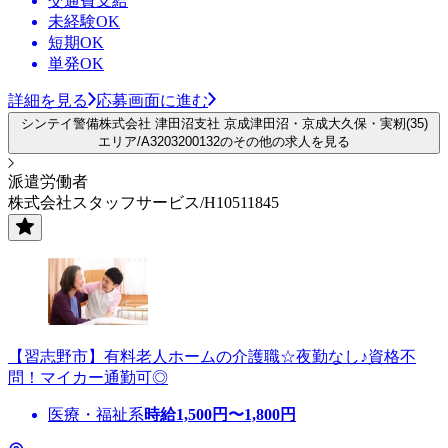
交通費支給
未経験OK
短期OK
単発OK
詳細を見る
応募画面に進む
シンテイ警備株式会社 津田沼支社 京成津田沼・京成大久保・実籾(35)
エリア/A3203200132のその他の求人を見る
派遣労働者
株式会社スタッフサービス/H10511845
【習志野市】有料老人ホームの介護職☆夜勤なし♪資格不
問！マイカー通勤可◎
医療・福祉系
時給
1,500
円〜
1,800
円