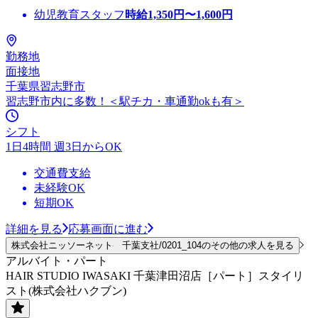
幼児教育スタッフ
時給
1,350
円〜
1,600
円
勤務地
面接地
千葉県習志野市
習志野市内に多数！＜駅チカ・車通勤okも有＞
シフト
1日4時間 週3日からOK
交通費支給
未経験OK
短期OK
詳細を見る
応募画面に進む
株式会社ニッソーネット 千葉支社/0201_104のその他の求人を見る
アルバイト・パート
HAIR STUDIO IWASAKI 千葉津田沼店［パート］スタイリ
スト(株式会社ハクブン)