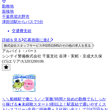
勤務地
面接地
千葉県習志野市
津田沼駅からバスで5分
交通費支給
詳細を見る
応募画面に進む
株式会社スタッフサービス/H10511845のその他の求人を見る
アルバイト・パート
シンテイ警備株式会社 千葉支社 谷津・実籾・京成大久保
(15)エリア/A3203200106
＼＼船橋駅で働こう／／実働7時間と短めの勤務でもしっか
り稼げる★未経験スタート9割以上！駅直結で通いやすくス
トレスフリー♪全員に研修費＋入社祝い金として計8万円をお