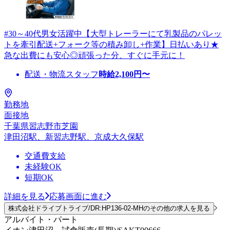
#30～40代男女活躍中【大型トレーラーにて乳製品のパレッ
トを牽引配送+フォーク等の積み卸し+作業】日払いあり★
急な出費にも安心◎頑張った分、すぐに手元に！
配送・物流スタッフ
時給
2,100
円〜
勤務地
面接地
千葉県習志野市芝園
津田沼駅、新習志野駅、京成大久保駅
交通費支給
未経験OK
短期OK
詳細を見る
応募画面に進む
株式会社ドライブトライブ/DR:HP136-02-MHのその他の求人を見る
アルバイト・パート