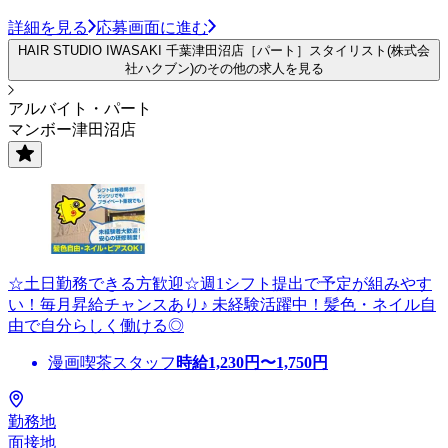
詳細を見る
応募画面に進む
HAIR STUDIO IWASAKI 千葉津田沼店［パート］スタイリスト(株式会
社ハクブン)のその他の求人を見る
アルバイト・パート
マンボー津田沼店
☆土日勤務できる方歓迎☆週1シフト提出で予定が組みやす
い！毎月昇給チャンスあり♪ 未経験活躍中！髪色・ネイル自
由で自分らしく働ける◎
漫画喫茶スタッフ
時給
1,230
円〜
1,750
円
勤務地
面接地