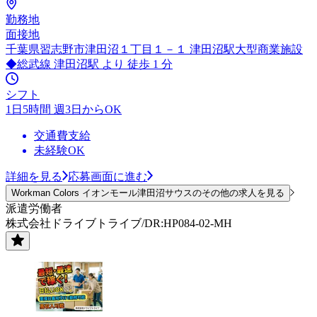
勤務地
面接地
千葉県習志野市津田沼１丁目１－１ 津田沼駅大型商業施設
◆総武線 津田沼駅 より 徒歩 1 分
シフト
1日5時間 週3日からOK
交通費支給
未経験OK
詳細を見る
応募画面に進む
Workman Colors イオンモール津田沼サウスのその他の求人を見る
派遣労働者
株式会社ドライブトライブ/DR:HP084-02-MH