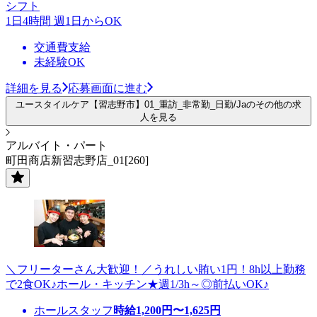
シフト
1日4時間 週1日からOK
交通費支給
未経験OK
詳細を見る
応募画面に進む
ユースタイルケア【習志野市】01_重訪_非常勤_日勤/Jaのその他の求
人を見る
アルバイト・パート
町田商店新習志野店_01[260]
＼フリーターさん大歓迎！／うれしい賄い1円！8h以上勤務
で2食OK♪ホール・キッチン★週1/3h～◎前払いOK♪
ホールスタッフ
時給
1,200
円〜
1,625
円