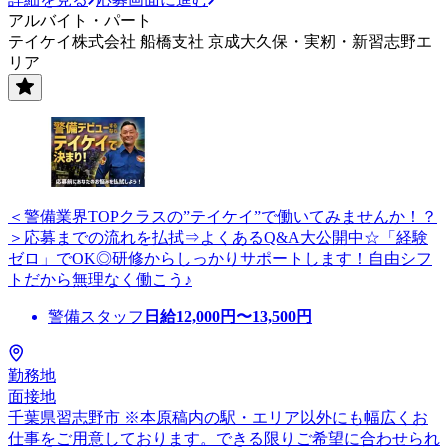
アルバイト・パート
テイケイ株式会社 船橋支社 京成大久保・実籾・新習志野エ
リア
＜警備業界TOPクラスの”テイケイ”で働いてみませんか！？
＞応募までの流れを払拭⇒よくあるQ&A大公開中☆「経験
ゼロ」でOK◎研修からしっかりサポートします！自由シフ
トだから無理なく働こう♪
警備スタッフ
日給
12,000
円〜
13,500
円
勤務地
面接地
千葉県習志野市 ※本原稿内の駅・エリア以外にも幅広くお
仕事をご用意しております。できる限りご希望に合わせられ