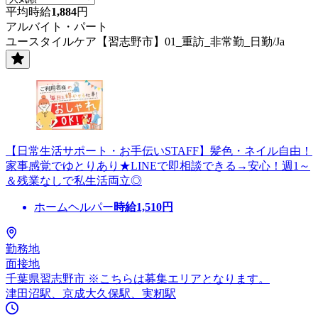
平均時給
1,884
円
アルバイト・パート
ユースタイルケア【習志野市】01_重訪_非常勤_日勤/Ja
【日常生活サポート・お手伝いSTAFF】髪色・ネイル自由！
家事感覚でゆとりあり★LINEで即相談できる→安心！週1～
＆残業なしで私生活両立◎
ホームヘルパー
時給
1,510
円
勤務地
面接地
千葉県習志野市 ※こちらは募集エリアとなります。
津田沼駅、京成大久保駅、実籾駅