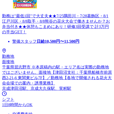
勤務は"最低1回"で大丈夫★★7/25隅田川・7/28葛飾区・8/1
江戸川区・8/8取手・8/8熊谷の花火大会で働きませんか？お
弁当付き★★休憩もこまめにあり！研修3回受講で 計3万円
の手当GET！
警備スタッフ
日給
10,500
円〜
11,500
円
勤務地
面接地
千葉県習志野市 ※本原稿内の駅・エリア名は実際の勤務地
ではございません。面接地【津田沼支社：千葉県船橋市前原
西2-21-6 東関東ビル7F】／勤務地【各地で開催される花火大
会会場での案内・誘導業務】
京成津田沼駅、京成大久保駅、実籾駅
シフト
1日8時間からOK