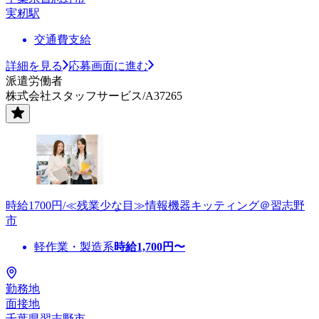
実籾駅
交通費支給
詳細を見る
応募画面に進む
派遣労働者
株式会社スタッフサービス/A37265
時給1700円/≪残業少な目≫情報機器キッティング＠習志野
市
軽作業・製造系
時給
1,700
円〜
勤務地
面接地
千葉県習志野市