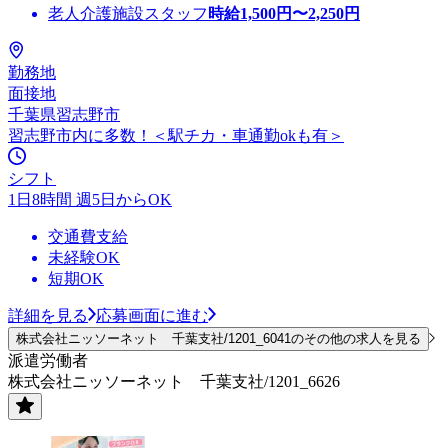
老人介護施設スタッフ
時給
1,500
円〜
2,250
円
勤務地
面接地
千葉県習志野市
習志野市内に多数！＜駅チカ・車通勤okも有＞
シフト
1日8時間 週5日からOK
交通費支給
未経験OK
短期OK
詳細を見る
応募画面に進む
株式会社ニッソーネット 千葉支社/1201_6041のその他の求人を見る
派遣労働者
株式会社ニッソーネット 千葉支社/1201_6626