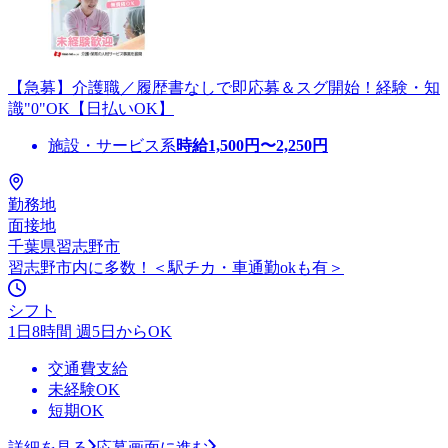
【急募】介護職／履歴書なしで即応募＆スグ開始！経験・知
識"0"OK【日払いOK】
施設・サービス系
時給
1,500
円〜
2,250
円
勤務地
面接地
千葉県習志野市
習志野市内に多数！＜駅チカ・車通勤okも有＞
シフト
1日8時間 週5日からOK
交通費支給
未経験OK
短期OK
詳細を見る
応募画面に進む