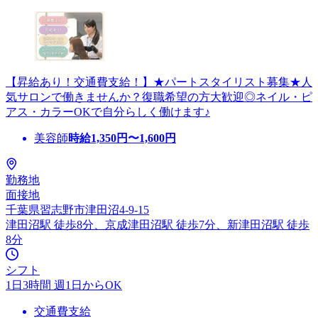
【昇給あり！交通費支給！】★パートスタイリスト募集★人
気サロンで働きませんか？復職希望の方大歓迎◎ネイル・ピ
アス・カラーOKで自分らしく働けます♪
美容師
時給
1,350
円〜
1,600
円
勤務地
面接地
千葉県習志野市津田沼4-9-15
津田沼駅 徒歩8分、京成津田沼駅 徒歩7分、新津田沼駅 徒歩
8分
シフト
1日3時間 週1日からOK
交通費支給