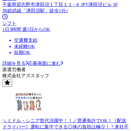
千葉県習志野市津田沼１丁目１１−４ JPT津田沼ビル 3F
JR総武線「津田沼駅」徒歩1分♪
シフト
1日3時間 週1日からOK
交通費支給
未経験OK
短期OK
詳細を見る
応募画面に進む
派遣労働者
株式会社アズスタッフ
＼ミドル・シニア世代活躍中！！／普通免許でOK！《配送
ドライバー》運転に集中できる◎体の負担は極少！！来社不