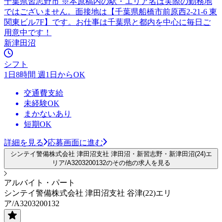
千葉県習志野市 ※本原稿内の駅・エリア名は実際の勤務地
ではございません。面接地は【千葉県船橋市前原西2-21-6 東
関東ビル7F】です。お仕事は千葉県と都内を中心に毎日ご
用意中です！
新津田沼
シフト
1日8時間 週1日からOK
交通費支給
未経験OK
まかないあり
短期OK
詳細を見る
応募画面に進む
シンテイ警備株式会社 津田沼支社 津田沼・新習志野・新津田沼(24)エ
リア/A3203200132のその他の求人を見る
アルバイト・パート
シンテイ警備株式会社 津田沼支社 谷津(22)エリ
ア/A3203200132