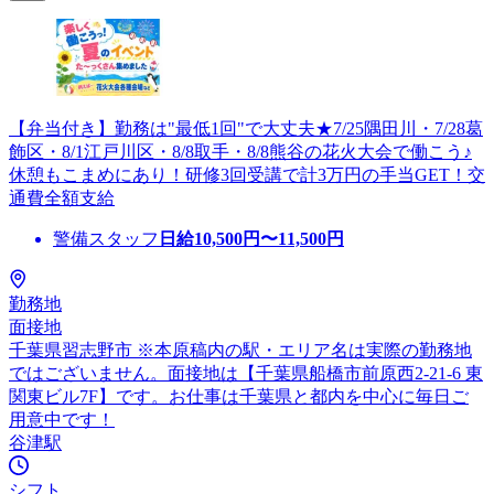
【弁当付き】勤務は"最低1回"で大丈夫★7/25隅田川・7/28葛
飾区・8/1江戸川区・8/8取手・8/8熊谷の花火大会で働こう♪
休憩もこまめにあり！研修3回受講で計3万円の手当GET！交
通費全額支給
警備スタッフ
日給
10,500
円〜
11,500
円
勤務地
面接地
千葉県習志野市 ※本原稿内の駅・エリア名は実際の勤務地
ではございません。面接地は【千葉県船橋市前原西2-21-6 東
関東ビル7F】です。お仕事は千葉県と都内を中心に毎日ご
用意中です！
谷津駅
シフト