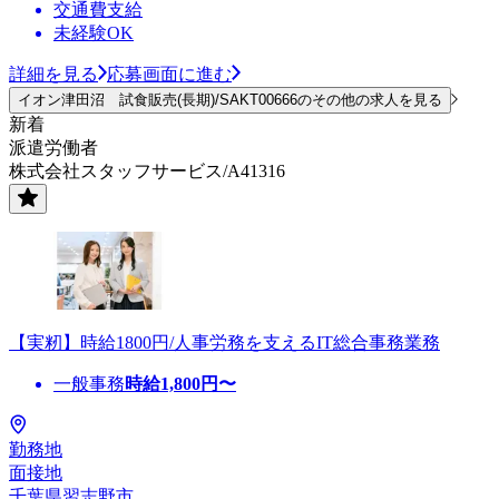
交通費支給
未経験OK
詳細を見る
応募画面に進む
イオン津田沼 試食販売(長期)/SAKT00666のその他の求人を見る
新着
派遣労働者
株式会社スタッフサービス/A41316
【実籾】時給1800円/人事労務を支えるIT総合事務業務
一般事務
時給
1,800
円〜
勤務地
面接地
千葉県習志野市