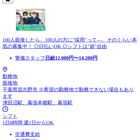
100人面接したら、100人の方に"採用"って―。そのくらい本
気の募集中！ ◎日払いOK ◎シフトは”超"自由
警備スタッフ
日給
12,000
円〜
14,200
円
勤務地
面接地
千葉県習志野市 ※希望の勤務地で勤務できない場合もあり
ます
津田沼駅、幕張本郷駅、幕張駅
シフト
1日8時間 週1日からOK
交通費支給