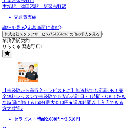
千葉県習志野市
実籾駅、津田沼駅、新習志野駅
交通費支給
詳細を見る
応募画面に進む
株式会社スタッフサービス/724204のその他の求人を見る
業務委託契約
りらくる 習志野店1
【未経験から高収入セラピストに】無資格でも応募OK！完
全無料レッスンで未経験でも安心♪週1日～1時間～OK！好き
な時間に働ける♪60分最大3510円★週20時間以上入店できる
方大歓迎♪
セラピスト
時給
2,088
円〜
3,510
円