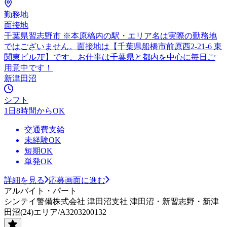
勤務地
面接地
千葉県習志野市 ※本原稿内の駅・エリア名は実際の勤務地
ではございません。面接地は【千葉県船橋市前原西2-21-6 東
関東ビル7F】です。お仕事は千葉県と都内を中心に毎日ご
用意中です！
新津田沼
シフト
1日8時間からOK
交通費支給
未経験OK
短期OK
単発OK
詳細を見る
応募画面に進む
アルバイト・パート
シンテイ警備株式会社 津田沼支社 津田沼・新習志野・新津
田沼(24)エリア/A3203200132