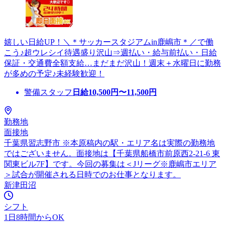
嬉しい日給UP！＼＊サッカースタジアムin鹿嶋市＊／で働
こう♪超ウレシイ待遇盛り沢山⇒週払い・給与前払い・日給
保証・交通費全額支給…まだまだ沢山！週末＋水曜日に勤務
が多めの予定♪未経験歓迎！
警備スタッフ
日給
10,500
円〜
11,500
円
勤務地
面接地
千葉県習志野市 ※本原稿内の駅・エリア名は実際の勤務地
ではございません。面接地は【千葉県船橋市前原西2-21-6 東
関東ビル7F】です。今回の募集は＜Jリーグ※鹿嶋市エリア
＞試合が開催される日時でのお仕事となります。
新津田沼
シフト
1日8時間からOK