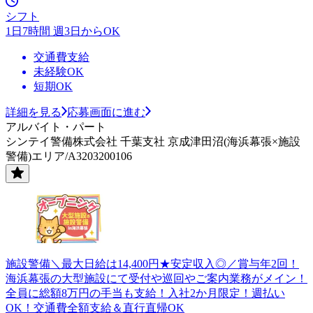
シフト
1日7時間 週3日からOK
交通費支給
未経験OK
短期OK
詳細を見る
応募画面に進む
アルバイト・パート
シンテイ警備株式会社 千葉支社 京成津田沼(海浜幕張×施設
警備)エリア/A3203200106
施設警備＼最大日給は14,400円★安定収入◎／賞与年2回！
海浜幕張の大型施設にて受付や巡回やご案内業務がメイン！
全員に総額8万円の手当も支給！入社2か月限定！週払い
OK！交通費全額支給＆直行直帰OK