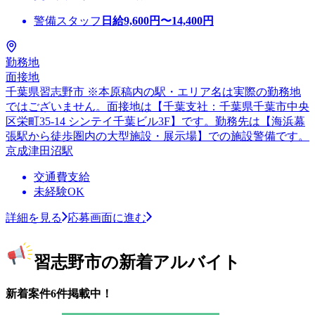
警備スタッフ
日給
9,600
円〜
14,400
円
勤務地
面接地
千葉県習志野市 ※本原稿内の駅・エリア名は実際の勤務地
ではございません。面接地は【千葉支社：千葉県千葉市中央
区栄町35-14 シンテイ千葉ビル3F】です。勤務先は【海浜幕
張駅から徒歩圏内の大型施設・展示場】での施設警備です。
京成津田沼駅
交通費支給
未経験OK
詳細を見る
応募画面に進む
習志野市の新着アルバイト
新着案件6件掲載中！