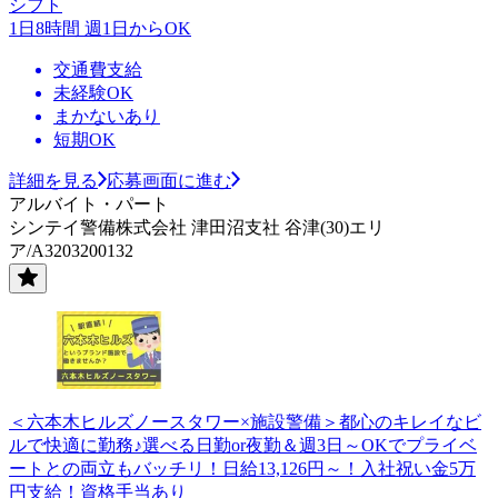
シフト
1日8時間 週1日からOK
交通費支給
未経験OK
まかないあり
短期OK
詳細を見る
応募画面に進む
アルバイト・パート
シンテイ警備株式会社 津田沼支社 谷津(30)エリ
ア/A3203200132
＜六本木ヒルズノースタワー×施設警備＞都心のキレイなビ
ルで快適に勤務♪選べる日勤or夜勤＆週3日～OKでプライベ
ートとの両立もバッチリ！日給13,126円～！入社祝い金5万
円支給！資格手当あり