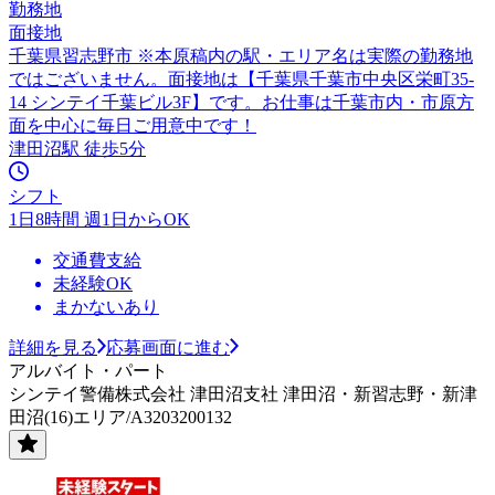
勤務地
面接地
千葉県習志野市 ※本原稿内の駅・エリア名は実際の勤務地
ではございません。面接地は【千葉県千葉市中央区栄町35-
14 シンテイ千葉ビル3F】です。お仕事は千葉市内・市原方
面を中心に毎日ご用意中です！
津田沼駅 徒歩5分
シフト
1日8時間 週1日からOK
交通費支給
未経験OK
まかないあり
詳細を見る
応募画面に進む
アルバイト・パート
シンテイ警備株式会社 津田沼支社 津田沼・新習志野・新津
田沼(16)エリア/A3203200132