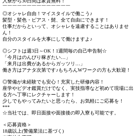
入寮から30日間は家賃無料！
￣￣￣￣￣￣￣￣￣￣￣￣￣￣
◎オシャレ自由！マイスタイルで働こう♪
髪型・髪色・ピアス・髭、全て自由にできます！
仕事だからといって、オシャレを遠慮することはありませ
ん！
自分のスタイルを大事にして働けますよ♪
◎シフトは週3日～OK！1週間毎の自己申告制☆
「今月はのんびり稼ぎたい…」
「来月は出費があるからガッツリ…」
働き方はアナタ次第です♪もちろんWワークの方も大歓迎！
◎警備が未経験でも安心！充実した研修内容！
座学やビデオ鑑賞だけでなく、実技指導など初めて現場に出
る方へ丁寧にレクチャーします！
少しでもやってみたいと思ったら、お気軽にご応募を！
***
☆当社では、即日面接や面接後の即入寮も可能です。
＜応募資格＞
18歳以上(警備業法に基づく)