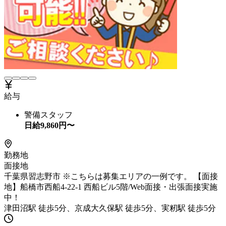
給与
警備スタッフ
日給
9,860
円〜
勤務地
面接地
千葉県習志野市 ※こちらは募集エリアの一例です。 【面接
地】船橋市西船4-22-1 西船ビル5階/Web面接・出張面接実施
中！
津田沼駅 徒歩5分、京成大久保駅 徒歩5分、実籾駅 徒歩5分