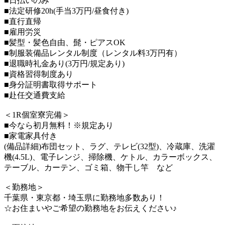
■日払いのみ
■法定研修20h(手当3万円/昼食付き)
■直行直帰
■雇用労災
■髪型・髪色自由、髭・ピアスOK
■制服装備品レンタル制度（レンタル料3万円有）
■退職時礼金あり(3万円/規定あり)
■資格習得制度あり
■身分証明書取得サポート
■赴任交通費支給
＜1R個室寮完備＞
■今なら初月無料！※規定あり
■家電家具付き
(備品詳細)布団セット、ラグ、テレビ(32型)、冷蔵庫、洗濯
機(4.5L)、電子レンジ、掃除機、ケトル、カラーボックス、
テーブル、カーテン、ゴミ箱、物干し竿 など
＜勤務地＞
千葉県・東京都・埼玉県に勤務地多数あり！
☆お住まいやご希望の勤務地をお伝えください♪