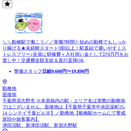
＼＼船橋駅で働こう／／実働7時間と短めの勤務でもしっか
り稼げる★未経験スタート9割以上！駅直結で通いやすくス
トレスフリー♪全員に研修費＋入社祝い金として計8万円をお
渡し中！交通費全額支給＆直行直帰OK
警備スタッフ
日給
9,600
円〜
19,890
円
勤務地
面接地
千葉県習志野市 ※本原稿内の駅・エリア名は実際の勤務地
ではございません。面接地は【千葉県千葉市中央区栄町35-
14 シンテイ千葉ビル3F】／勤務地【船橋駅ホームにて警戒
巡回や旅客案内】
津田沼駅、新津田沼駅、新習志野駅