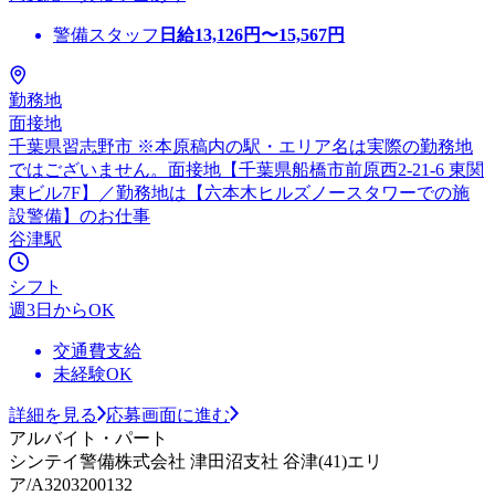
警備スタッフ
日給
13,126
円〜
15,567
円
勤務地
面接地
千葉県習志野市 ※本原稿内の駅・エリア名は実際の勤務地
ではございません。面接地【千葉県船橋市前原西2-21-6 東関
東ビル7F】／勤務地は【六本木ヒルズノースタワーでの施
設警備】のお仕事
谷津駅
シフト
週3日からOK
交通費支給
未経験OK
詳細を見る
応募画面に進む
アルバイト・パート
シンテイ警備株式会社 津田沼支社 谷津(41)エリ
ア/A3203200132