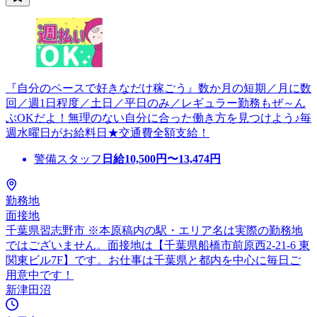
『自分のペースで好きなだけ稼ごう』数か月の短期／月に数
回／週1日程度／土日／平日のみ／レギュラー勤務もぜ～ん
ぶOKだよ！無理のない自分に合った働き方を見つけよう♪毎
週水曜日がお給料日★交通費全額支給！
警備スタッフ
日給
10,500
円〜
13,474
円
勤務地
面接地
千葉県習志野市 ※本原稿内の駅・エリア名は実際の勤務地
ではございません。面接地は【千葉県船橋市前原西2-21-6 東
関東ビル7F】です。お仕事は千葉県と都内を中心に毎日ご
用意中です！
新津田沼