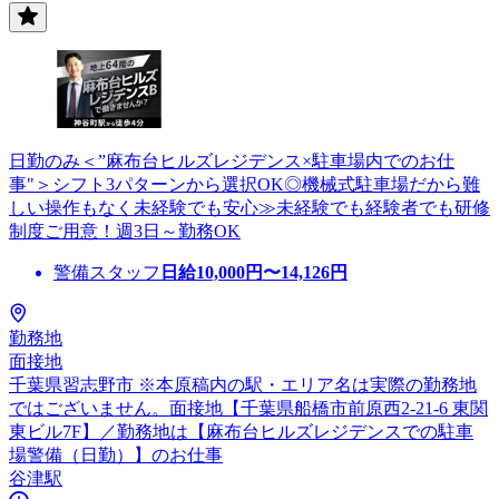
日勤のみ＜”麻布台ヒルズレジデンス×駐車場内でのお仕
事"＞シフト3パターンから選択OK◎機械式駐車場だから難
しい操作もなく未経験でも安心≫未経験でも経験者でも研修
制度ご用意！週3日～勤務OK
警備スタッフ
日給
10,000
円〜
14,126
円
勤務地
面接地
千葉県習志野市 ※本原稿内の駅・エリア名は実際の勤務地
ではございません。面接地【千葉県船橋市前原西2-21-6 東関
東ビル7F】／勤務地は【麻布台ヒルズレジデンスでの駐車
場警備（日勤）】のお仕事
谷津駅