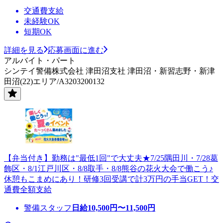
交通費支給
未経験OK
短期OK
詳細を見る
応募画面に進む
アルバイト・パート
シンテイ警備株式会社 津田沼支社 津田沼・新習志野・新津
田沼(22)エリア/A3203200132
【弁当付き】勤務は"最低1回"で大丈夫★7/25隅田川・7/28葛
飾区・8/1江戸川区・8/8取手・8/8熊谷の花火大会で働こう♪
休憩もこまめにあり！研修3回受講で計3万円の手当GET！交
通費全額支給
警備スタッフ
日給
10,500
円〜
11,500
円