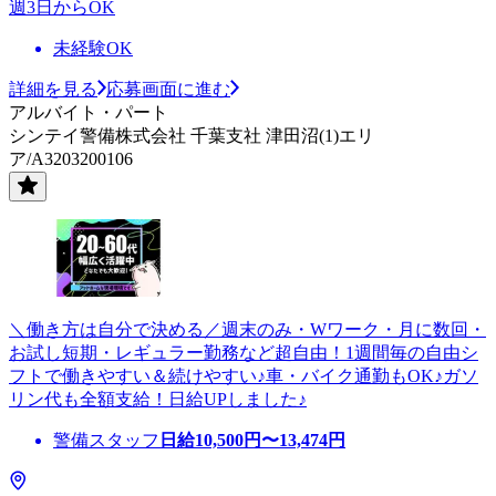
週3日からOK
未経験OK
詳細を見る
応募画面に進む
アルバイト・パート
シンテイ警備株式会社 千葉支社 津田沼(1)エリ
ア/A3203200106
＼働き方は自分で決める／週末のみ・Wワーク・月に数回・
お試し短期・レギュラー勤務など超自由！1週間毎の自由シ
フトで働きやすい＆続けやすい♪車・バイク通勤もOK♪ガソ
リン代も全額支給！日給UPしました♪
警備スタッフ
日給
10,500
円〜
13,474
円