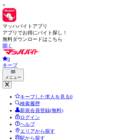
×
マッハバイトアプリ
アプリでお得にバイト探し！
無料ダウンロードはこちら
開く
0
キープ
メニュー
キープした求人を見る
0
検索履歴
新規会員登録(無料)
ログイン
ヘルプ
エリアから探す
駅から探す