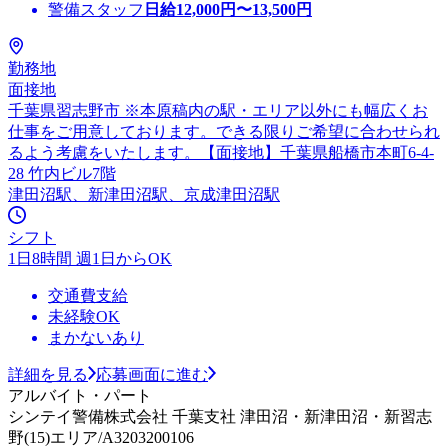
警備スタッフ
日給
12,000
円〜
13,500
円
勤務地
面接地
千葉県習志野市 ※本原稿内の駅・エリア以外にも幅広くお
仕事をご用意しております。できる限りご希望に合わせられ
るよう考慮をいたします。【面接地】千葉県船橋市本町6-4-
28 竹内ビル7階
津田沼駅、新津田沼駅、京成津田沼駅
シフト
1日8時間 週1日からOK
交通費支給
未経験OK
まかないあり
詳細を見る
応募画面に進む
アルバイト・パート
シンテイ警備株式会社 千葉支社 津田沼・新津田沼・新習志
野(15)エリア/A3203200106