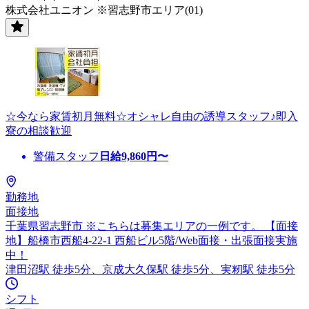
株式会社ユニオン ※習志野市エリア(01)
☆今なら家賃初月無料☆オシャレ自由の誘導スタッフ♪即入
寮の相談歓迎
警備スタッフ
日給
9,860
円〜
勤務地
面接地
千葉県習志野市 ※こちらは募集エリアの一例です。 【面接
地】船橋市西船4-22-1 西船ビル5階/Web面接・出張面接実施
中！
津田沼駅 徒歩5分、京成大久保駅 徒歩5分、実籾駅 徒歩5分
シフト