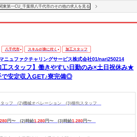
南関東第一CU_千葉県八千代市のその他の求人を見る
八千代市
スキルが身に付く
加工スタッフ
マニュファクチャリングサービス株式会社01/nari250214
加工スタッフ】働きやすい日勤のみ×土日祝休み★
手で安定収入GET♪寮完備◎
工スタッフ (2)機械オペレーション (3)梱包スタッフ
,280
円〜
(2)時給
1,280
円〜
(3)時給
1,280
円〜