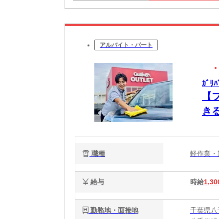
アルバイト・パート
ｶﾞﾘ
【
き
職種
軽作業
給与
時給
1,30
勤務地・面接地
千葉県八