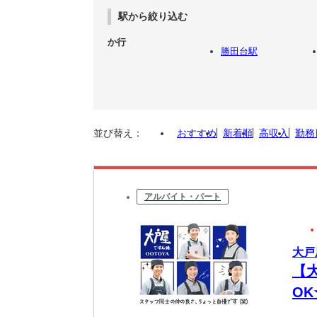
駅から絞り込む
か行
勝田台駅
並び替え：
おすすめ
新着順
高収入
勤務
アルバイト・パート
大戸
【
O
代