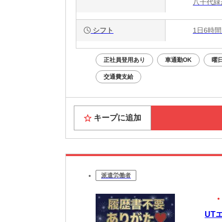
八千代緑
シフト
1日6時間
正社員登用あり
車通勤OK
曜
交通費支給
キープに追加
派遣労働者
UT