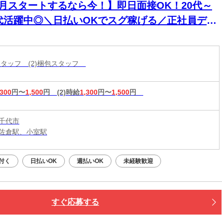
8月スタートするなら今！】即日面接OK！20代～
0代活躍中◎＼日払いOKでスグ稼げる／正社員デビ
ー応援！
造スタッフ (2)梱包スタッフ
,300
円〜
1,500
円
(2)時給
1,300
円〜
1,500
円
千代市
佐倉駅、小室駅
付く
日払いOK
週払いOK
未経験歓迎
すぐ応募する