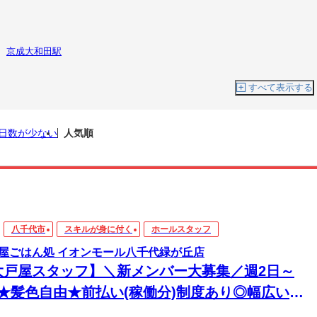
京成大和田駅
すべて表示する
日数が少ない
人気順
八千代市
スキルが身に付く
ホールスタッフ
屋ごはん処 イオンモール八千代緑が丘店
大戸屋スタッフ】＼新メンバー大募集／週2日～
K★髪色自由★前払い(稼働分)制度あり◎幅広い年
活躍中！