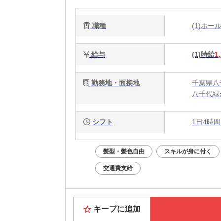
職種
(1)ホ
給与
(1)時給
1
勤務地・面接地
千葉県八
八千代緑
シフト
1日4時間
髪型・髪色自由
スキルが身に付く
交通費支給
キープに追加