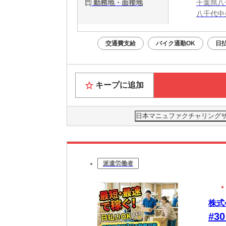
勤務地・面接地
千葉県八
八千代中
交通費支給
バイク通勤OK
日
キープに追加
日本マニュファクチャリングサービ
派遣労働者
株式
#