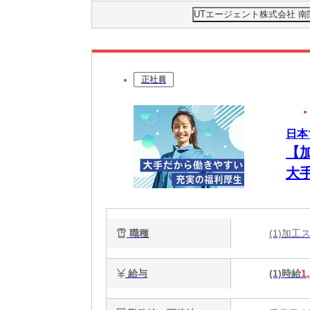
UTエージェント株式会社 
正社員
日本
【
大
職種
(1)加
給与
(1)時給
1