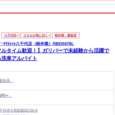
八千代市
スキルが身に付く
軽作業・製造系
ﾊﾞｰｱｳﾄﾚｯﾄ八千代店（軽作業）/5BD0476L
フルタイム歓迎！】ガリバーで未経験から活躍で
る洗車アルバイト
・製造系
0
円〜
千代市大和田新田130-8