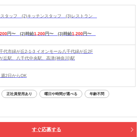
ールスタッフ (2)キッチンスタッフ (3)レストラン
,200
円〜
(2)時給
1,200
円〜
(3)時給
1,200
円〜
千代市緑が丘2-1-3 イオンモール八千代緑が丘2F
が丘駅、八千代中央駅、高津(神奈川)駅
 週2日からOK
正社員登用あり
曜日や時間が選べる
年齢不問
すぐ応募する