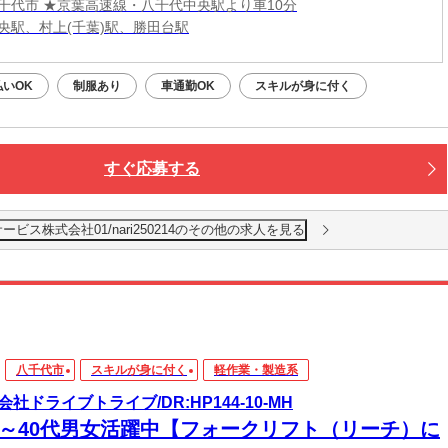
千代市 ★京葉高速線・八千代中央駅より車10分
央駅、村上(千葉)駅、勝田台駅
払いOK
制服あり
車通勤OK
スキルが身に付く
すぐ応募する
ス株式会社01/nari250214のその他の求人を見る
八千代市
スキルが身に付く
軽作業・製造系
会社ドライブトライブ/DR:HP144-10-MH
30～40代男女活躍中【フォークリフト（リーチ）に