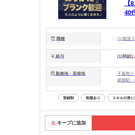
【
4
ュ
職種
(1)製
給与
(1)時給
1
勤務地・面接地
千葉県八
都賀駅、
登録制
制服あり
スキルが身に
キープに追加