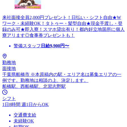
来社面接全員2,000円プレゼント！日払い・シフト自由★W
ワーク・未経験OK！タトゥー・髪型自由★現金手渡し・登
録のみ可★即入寮！スマホ貸出有り！都内好立地箇所に個人
寮アリます◎食事券プレゼントも！
警備スタッフ
日給
9,900
円〜
勤務地
面接地
千葉県船橋市 ※本原稿内の駅・エリア名は募集エリアの一
例です。勤務地は相談の上、決定します。
船橋駅、西船橋駅、北習志野駅
シフト
1日8時間 週1日からOK
交通費支給
未経験OK
短期OK