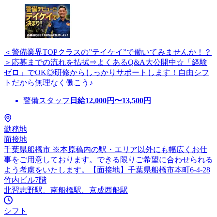
＜警備業界TOPクラスの”テイケイ”で働いてみませんか！？
＞応募までの流れを払拭⇒よくあるQ&A大公開中☆「経験
ゼロ」でOK◎研修からしっかりサポートします！自由シフ
トだから無理なく働こう♪
警備スタッフ
日給
12,000
円〜
13,500
円
勤務地
面接地
千葉県船橋市 ※本原稿内の駅・エリア以外にも幅広くお仕
事をご用意しております。できる限りご希望に合わせられる
よう考慮をいたします。【面接地】千葉県船橋市本町6-4-28
竹内ビル7階
北習志野駅、南船橋駅、京成西船駅
シフト