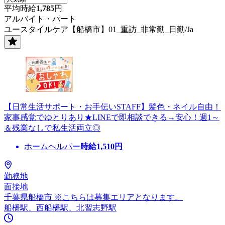
平均時給
1,785
円
アルバイト・パート
ユースタイルケア【船橋市】01_重訪_非常勤_日勤/Ja
【日常生活サポート・お手伝いSTAFF】髪色・ネイル自由！
家事感覚でゆとりあり★LINEで即相談できる→安心！週1～
＆残業なしで私生活両立◎
ホームヘルパー
時給
1,510
円
勤務地
面接地
千葉県船橋市 ※こちらは募集エリアとなります。
船橋駅、西船橋駅、北習志野駅