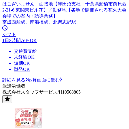
はございません。面接地【津田沼支社：千葉県船橋市前原西
2-21-6 東関東ビル7F】／勤務地【各地で開催される花火大会
会場での案内・誘導業務】
京成西船駅、南船橋駅、北習志野駅
シフト
1日8時間からOK
交通費支給
未経験OK
短期OK
単発OK
詳細を見る
応募画面に進む
派遣労働者
株式会社スタッフサービス/H10508805