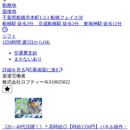
勤務地
面接地
千葉県船橋市本町1-3-1 船橋フェイス3F
船橋駅 徒歩2分、京成船橋駅 徒歩2分、東海神駅 徒歩12分
シフト
1日8時間 週5日からOK
交通費支給
まかないあり
詳細を見る
応募画面に進む
派遣労働者
株式会社ロフティー/KS10025822
《20～40代活躍！》＊高時給◎【時給1350円】パネル操作・