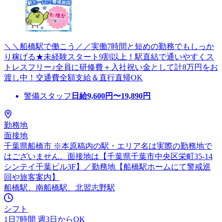
＼＼船橋駅で働こう／／実働7時間と短めの勤務でもしっか
り稼げる★未経験スタート9割以上！駅直結で通いやすくス
トレスフリー♪全員に研修費＋入社祝い金として計8万円をお
渡し中！交通費全額支給＆直行直帰OK
警備スタッフ
日給
9,600
円〜
19,890
円
勤務地
面接地
千葉県船橋市 ※本原稿内の駅・エリア名は実際の勤務地で
はございません。面接地は【千葉県千葉市中央区栄町35-14
シンテイ千葉ビル3F】／勤務地【船橋駅ホームにて警戒巡
回や旅客案内】
船橋駅、南船橋駅、北習志野駅
シフト
1日7時間 週3日からOK