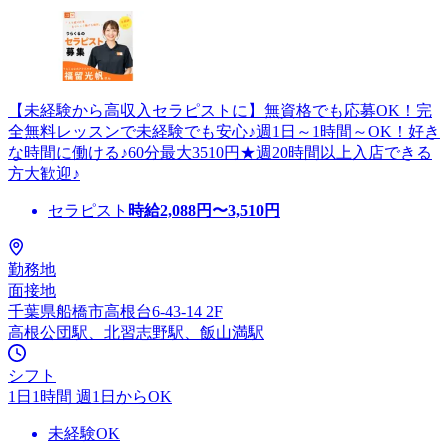
【未経験から高収入セラピストに】無資格でも応募OK！完
全無料レッスンで未経験でも安心♪週1日～1時間～OK！好き
な時間に働ける♪60分最大3510円★週20時間以上入店できる
方大歓迎♪
セラピスト
時給
2,088
円〜
3,510
円
勤務地
面接地
千葉県船橋市高根台6-43-14 2F
高根公団駅、北習志野駅、飯山満駅
シフト
1日1時間 週1日からOK
未経験OK