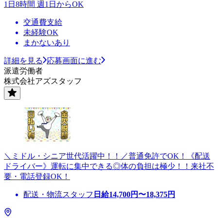
1日8時間 週1日からOK
交通費支給
未経験OK
まかないあり
詳細を見る
応募画面に進む
派遣労働者
株式会社アズスタッフ
＼ミドル・シニア世代活躍中！！／普通免許でOK！《配送
ドライバー》運転に集中できる◎体の負担は極少！！来社不
要・電話登録OK！
配送・物流スタッフ
日給
14,700
円〜
18,375
円