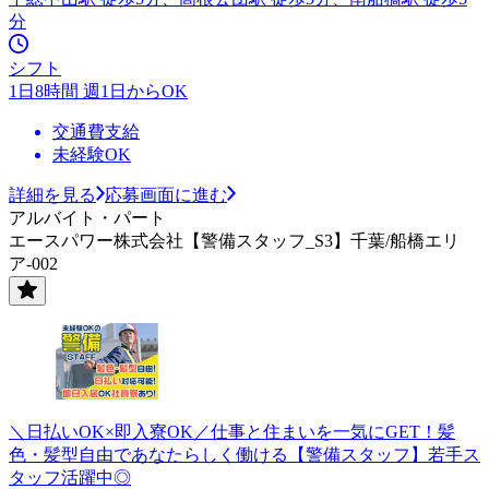
分
シフト
1日8時間 週1日からOK
交通費支給
未経験OK
詳細を見る
応募画面に進む
アルバイト・パート
エースパワー株式会社【警備スタッフ_S3】千葉/船橋エリ
ア-002
＼日払いOK×即入寮OK／仕事と住まいを一気にGET！髪
色・髪型自由であなたらしく働ける【警備スタッフ】若手ス
タッフ活躍中◎