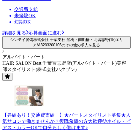
交通費支給
未経験OK
短期OK
詳細を見る
応募画面に進む
シンテイ警備株式会社 千葉支社 船橋・南船橋・北習志野(15)エリ
ア/A3203200106のその他の求人を見る
アルバイト・パート
HAIR SALON Best 千葉習志野店(アルバイト・パート)美容
師スタイリスト(株式会社ハクブン)
【昇給あり！交通費支給！】★パートスタイリスト募集★人
気サロンで働きませんか？復職希望の方大歓迎◎ネイル・ピ
アス・カラーOKで自分らしく働けます♪