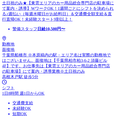
土日祝のみ★【東雲エリアのカー用品総合専門店の駐車場に
て案内・誘導】WワークOK！1週間ごとにシフトを決められ
る♪週払い（毎週水曜日がお給料日）＆交通費全額支給＆直
行直帰OK！未経験スタート9割以上！
警備スタッフ
日給
10,500
円〜
勤務地
面接地
千葉県船橋市 ※本原稿内の駅・エリア名は実際の勤務地で
はございません。面接地は【千葉県柏市柏3-6-2 須藤ビル
4F】です。お仕事先は【東雲エリアのカー用品総合専門店
の駐車場】にて案内・誘導業務※土日祝のみ
高根木戸駅 徒歩5分
シフト
1日8時間 週1日からOK
交通費支給
未経験OK
短期OK