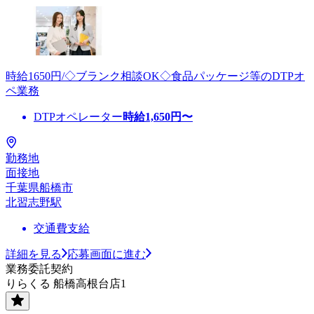
時給1650円/◇ブランク相談OK◇食品パッケージ等のDTPオ
ペ業務
DTPオペレーター
時給
1,650
円〜
勤務地
面接地
千葉県船橋市
北習志野駅
交通費支給
詳細を見る
応募画面に進む
業務委託契約
りらくる 船橋高根台店1