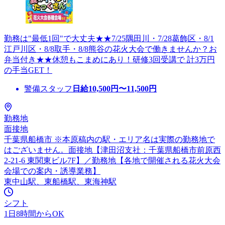
勤務は"最低1回"で大丈夫★★7/25隅田川・7/28葛飾区・8/1
江戸川区・8/8取手・8/8熊谷の花火大会で働きませんか？お
弁当付き★★休憩もこまめにあり！研修3回受講で 計3万円
の手当GET！
警備スタッフ
日給
10,500
円〜
11,500
円
勤務地
面接地
千葉県船橋市 ※本原稿内の駅・エリア名は実際の勤務地で
はございません。面接地【津田沼支社：千葉県船橋市前原西
2-21-6 東関東ビル7F】／勤務地【各地で開催される花火大会
会場での案内・誘導業務】
東中山駅、東船橋駅、東海神駅
シフト
1日8時間からOK