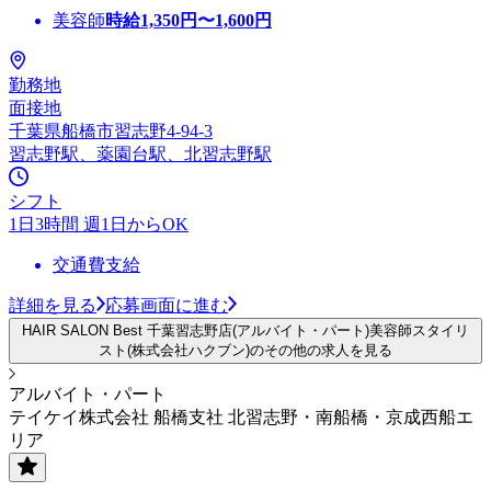
美容師
時給
1,350
円〜
1,600
円
勤務地
面接地
千葉県船橋市習志野4-94-3
習志野駅、薬園台駅、北習志野駅
シフト
1日3時間 週1日からOK
交通費支給
詳細を見る
応募画面に進む
HAIR SALON Best 千葉習志野店(アルバイト・パート)美容師スタイリ
スト(株式会社ハクブン)のその他の求人を見る
アルバイト・パート
テイケイ株式会社 船橋支社 北習志野・南船橋・京成西船エ
リア