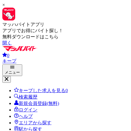
×
マッハバイトアプリ
アプリでお得にバイト探し！
無料ダウンロードはこちら
開く
0
キープ
メニュー
キープした求人を見る
0
検索履歴
新規会員登録(無料)
ログイン
ヘルプ
エリアから探す
駅から探す