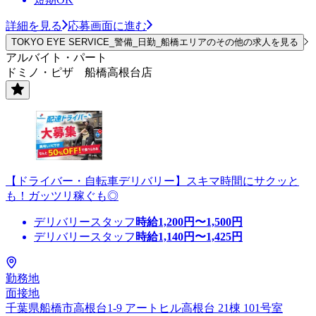
詳細を見る
応募画面に進む
TOKYO EYE SERVICE_警備_日勤_船橋エリアのその他の求人を見る
アルバイト・パート
ドミノ・ピザ 船橋高根台店
【ドライバー・自転車デリバリー】スキマ時間にサクッと
も！ガッツリ稼ぐも◎
デリバリースタッフ
時給
1,200
円〜
1,500
円
デリバリースタッフ
時給
1,140
円〜
1,425
円
勤務地
面接地
千葉県船橋市高根台1-9 アートヒル高根台 21棟 101号室