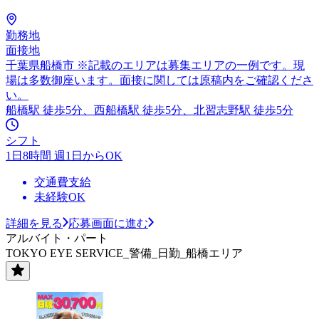
勤務地
面接地
千葉県船橋市 ※記載のエリアは募集エリアの一例です。現
場は多数御座います。面接に関しては原稿内をご確認くださ
い。
船橋駅 徒歩5分、西船橋駅 徒歩5分、北習志野駅 徒歩5分
シフト
1日8時間 週1日からOK
交通費支給
未経験OK
詳細を見る
応募画面に進む
アルバイト・パート
TOKYO EYE SERVICE_警備_日勤_船橋エリア