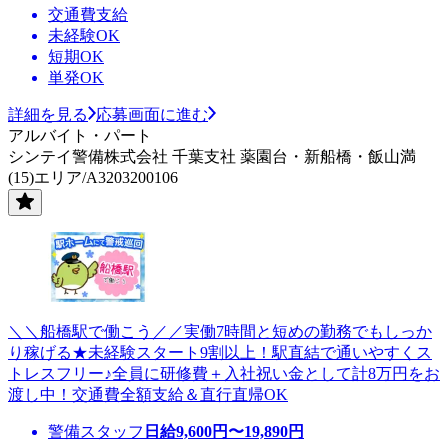
交通費支給
未経験OK
短期OK
単発OK
詳細を見る
応募画面に進む
アルバイト・パート
シンテイ警備株式会社 千葉支社 薬園台・新船橋・飯山満
(15)エリア/A3203200106
＼＼船橋駅で働こう／／実働7時間と短めの勤務でもしっか
り稼げる★未経験スタート9割以上！駅直結で通いやすくス
トレスフリー♪全員に研修費＋入社祝い金として計8万円をお
渡し中！交通費全額支給＆直行直帰OK
警備スタッフ
日給
9,600
円〜
19,890
円