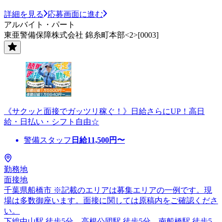
詳細を見る
応募画面に進む
アルバイト・パート
東亜警備保障株式会社 錦糸町本部<2>[0003]
《サクッと面接でガッツリ稼ぐ！》日給さらにUP！高日
給・日払い・シフト自由☆
警備スタッフ
日給
11,500
円〜
勤務地
面接地
千葉県船橋市 ※記載のエリアは募集エリアの一例です。現
場は多数御座います。面接に関しては原稿内をご確認くださ
い。
下総中山駅 徒歩5分、高根公団駅 徒歩5分、南船橋駅 徒歩5