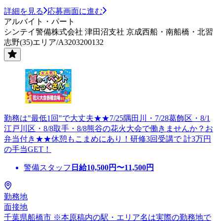
詳細を見る
応募画面に進む
アルバイト・パート
シンテイ警備株式会社 津田沼支社 京成西船・南船橋・北習
志野(35)エリア/A3203200132
勤務は"最低1回"で大丈夫★★7/25隅田川・7/28葛飾区・8/1
江戸川区・8/8取手・8/8熊谷の花火大会で働きませんか？お
弁当付き★★休憩もこまめにあり！研修3回受講で 計3万円
の手当GET！
警備スタッフ
日給
10,500
円〜
11,500
円
勤務地
面接地
千葉県船橋市 ※本原稿内の駅・エリア名は実際の勤務地で