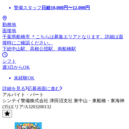
警備スタッフ
日給
10,000
円〜
12,000
円
勤務地
面接地
千葉県船橋市 ＊こちらは募集エリアとなります。詳細は面
接時にご確認ください。
下総中山駅、高根公団駅、南船橋駅
シフト
週3日からOK
未経験OK
詳細を見る
応募画面に進む
アルバイト・パート
シンテイ警備株式会社 津田沼支社 東中山・東船橋・東海神
(35)エリア/A3203200132