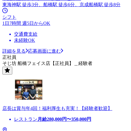
東海神駅 徒歩3分、船橋駅 徒歩6分、京成船橋駅 徒歩8分
シフト
1日7時間 週5日からOK
交通費支給
未経験OK
詳細を見る
応募画面に進む
正社員
そじ坊 船橋フェイス店【正社員】＿経験者
店長は賞与年4回！福利厚生も充実！【経験者歓迎】
レストラン
月給
280,000
円〜
350,000
円