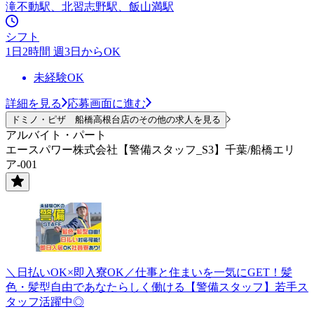
滝不動駅、北習志野駅、飯山満駅
シフト
1日2時間 週3日からOK
未経験OK
詳細を見る
応募画面に進む
ドミノ・ピザ 船橋高根台店のその他の求人を見る
アルバイト・パート
エースパワー株式会社【警備スタッフ_S3】千葉/船橋エリ
ア-001
＼日払いOK×即入寮OK／仕事と住まいを一気にGET！髪
色・髪型自由であなたらしく働ける【警備スタッフ】若手ス
タッフ活躍中◎