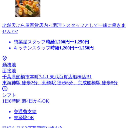
老舗天ぷら屋百貨店内＜調理＞スタッフとして一緒に働きま
せんか?
惣菜屋スタッフ
時給
1,200
円〜
1,250
円
キッチンスタッフ
時給
1,200
円〜
1,250
円
勤務地
面接地
千葉県船橋市本町7-1-1 東武百貨店船橋店B1
東海神駅 徒歩2分、船橋駅 徒歩6分、京成船橋駅 徒歩8分
シフト
1日8時間 週4日からOK
交通費支給
未経験OK