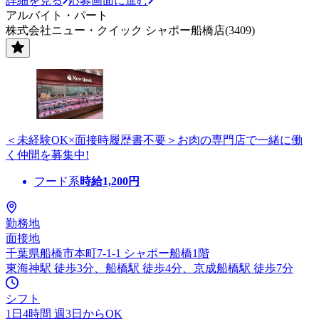
詳細を見る
応募画面に進む
アルバイト・パート
株式会社ニュー・クイック シャポー船橋店(3409)
＜未経験OK×面接時履歴書不要＞お肉の専門店で一緒に働
く仲間を募集中!
フード系
時給
1,200
円
勤務地
面接地
千葉県船橋市本町7-1-1 シャポー船橋1階
東海神駅 徒歩3分、船橋駅 徒歩4分、京成船橋駅 徒歩7分
シフト
1日4時間 週3日からOK