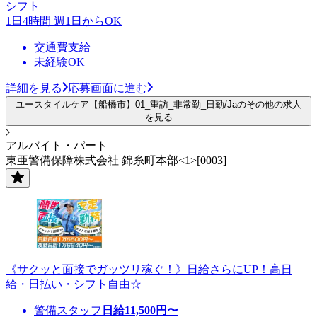
シフト
1日4時間 週1日からOK
交通費支給
未経験OK
詳細を見る
応募画面に進む
ユースタイルケア【船橋市】01_重訪_非常勤_日勤/Jaのその他の求人
を見る
アルバイト・パート
東亜警備保障株式会社 錦糸町本部<1>[0003]
《サクッと面接でガッツリ稼ぐ！》日給さらにUP！高日
給・日払い・シフト自由☆
警備スタッフ
日給
11,500
円〜