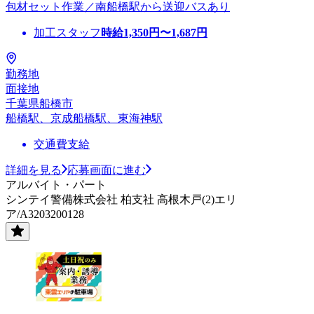
包材セット作業／南船橋駅から送迎バスあり
加工スタッフ
時給
1,350
円〜
1,687
円
勤務地
面接地
千葉県船橋市
船橋駅、京成船橋駅、東海神駅
交通費支給
詳細を見る
応募画面に進む
アルバイト・パート
シンテイ警備株式会社 柏支社 高根木戸(2)エリ
ア/A3203200128