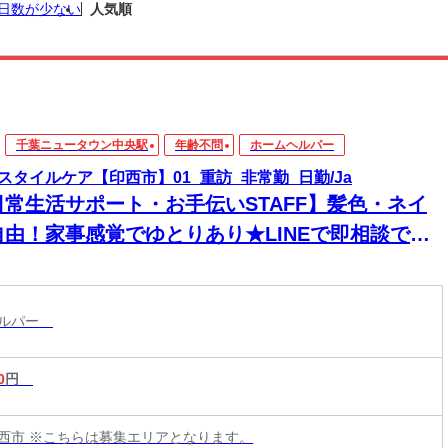
日数が少ない
人気順
千葉ニュータウン中央駅
年齢不問
ホームヘルパー
スタイルケア【印西市】01_重訪_非常勤_日勤/Ja
日常生活サポート・お手伝いSTAFF】髪色・ネイ
自由！家事感覚でゆとりあり★LINEで即相談でき
→安心！週1～＆残業なしで私生活両立◎
ヘルパー
0
円
西市 ※こちらは募集エリアとなります。