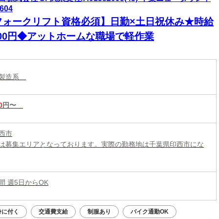
604
フォークリフト資格必須】日勤×土日祝休み★時給
500円◆アットホームな職場で軽作業
・製造系
0
円〜
西市
は募集エリアとなっております。実際の勤務地は千葉県印西市にな
時間 週5日からOK
身に付く
交通費支給
制服あり
バイク通勤OK