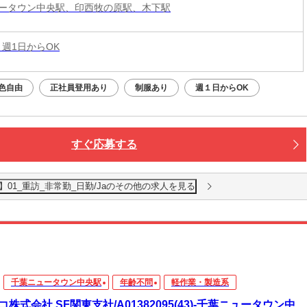
ータウン中央駅、印西牧の原駅、木下駅
 週1日からOK
色自由
正社員登用あり
制服あり
週１日からOK
すぐ応募する
01_重訪_非常勤_日勤/Jaのその他の求人を見る
千葉ニュータウン中央駅
年齢不問
軽作業・製造系
コ株式会社 SF関東支社/A01382095(43)-千葉ニュータウン中