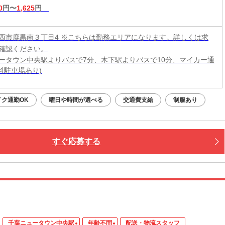
0
円〜
1,625
円
西市鹿黒南３丁目4 ※こちらは勤務エリアになります。詳しくは求
確認ください。
ータウン中央駅よりバスで7分、木下駅よりバスで10分、マイカー通
無料駐車場あり)
イク通勤OK
曜日や時間が選べる
交通費支給
制服あり
すぐ応募する
千葉ニュータウン中央駅
年齢不問
配送・物流スタッフ