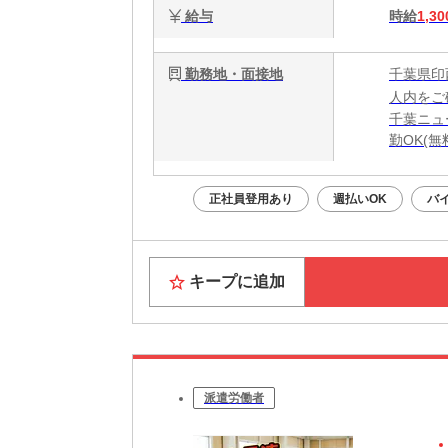
給与
時給
1,30
勤務地・面接地
千葉県印
人内をご
千葉ニュ
勤OK(
正社員登用あり
週払いOK
バ
キープに追加
派遣労働者