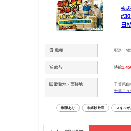
株式
#
日
に
職種
配送・
給与
時給
1,45
勤務地・面接地
千葉県白
千葉ニュ
制服あり
未経験歓迎
スキルが