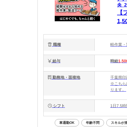
央_2
【
1,
職種
軽作業
給与
時給
1,50
勤務地・面接地
千葉県印
※こちら
ります。
シフト
1日7.5
車通勤OK
年齢不問
スキルが