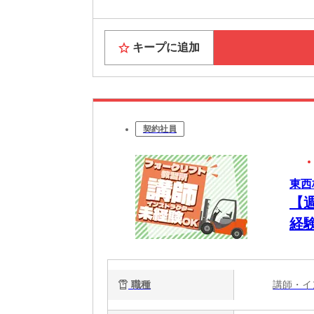
キープに追加
契約社員
東西
【
経
げ
職種
講師・