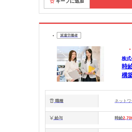
キープに追加
派遣労働者
株式
時
構
職種
ネット
給与
時給
2,70