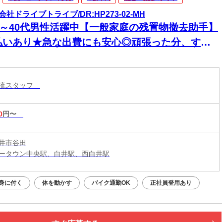
会社ドライブトライブ/DR:HP273-02-MH
30～40代男性活躍中【一般家庭の残置物撤去助手】
払いあり★急な出費にも安心◎頑張った分、すぐ
手元に！
物流スタッフ
0
円〜
井市谷田
ータウン中央駅、白井駅、西白井駅
身に付く
体を動かす
バイク通勤OK
正社員登用あり