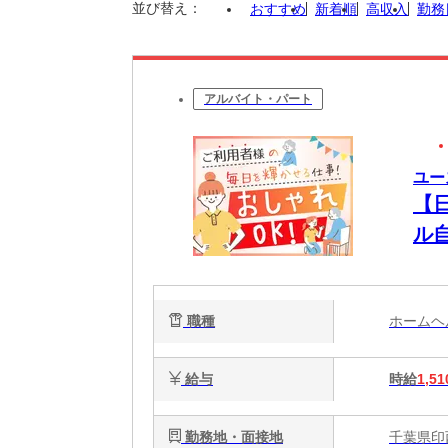
並び替え：
おすすめ
新着順
高収入
勤務
アルバイト・パート
ユー
【
ル
る
職種
ホーム
給与
時給
1,51
勤務地・面接地
千葉県印