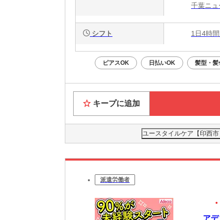
千葉ニュ
シフト
1日4時間
ピアスOK
日払いOK
髪型・髪
キープに追加
ユースタイルケア【印西市】
派遣労働者
アデ