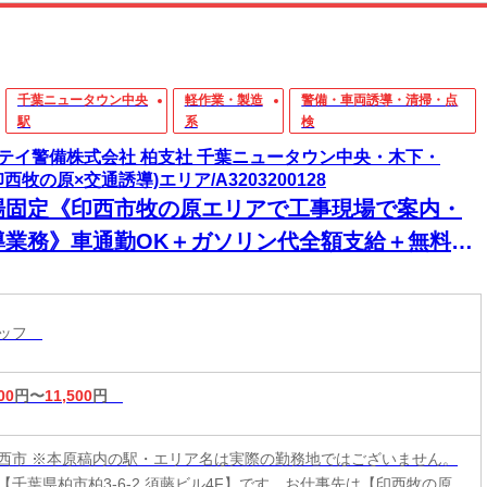
千葉ニュータウン中央
軽作業・製造
警備・車両誘導・清掃・点
駅
系
検
テイ警備株式会社 柏支社 千葉ニュータウン中央・木下・
印西牧の原×交通誘導)エリア/A3203200128
場固定《印西市牧の原エリアで工事現場で案内・
導業務》車通勤OK＋ガソリン代全額支給＋無料駐
場完備★1週間ごとの自由シフト♪週払いOK＋毎週
曜日がお給料日！直行直帰OK！未経験スタート9
タッフ
以上！
00
円〜
11,500
円
西市 ※本原稿内の駅・エリア名は実際の勤務地ではございません。
【千葉県柏市柏3-6-2 須藤ビル4F】です。お仕事先は【印西牧の原