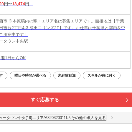
00
円〜
13,474
円
西市 ※本原稿内の駅・エリア名は募集エリアです。面接地は【千葉
日吉台2丁目4-3 成田コリンズ2F】です。お仕事は千葉県と都内を中
ご用意中です！
ータウン中央駅
 週1日からOK
す
曜日や時間が選べる
未経験歓迎
スキルが身に付く
すぐ応募する
タウン中央(16)エリア/A3203200111のその他の求人を見る