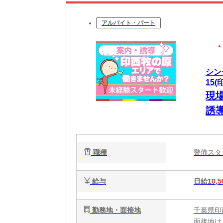
アルバイト・パート
シン
15(
現
誘
車
水
職種
警備ス
割
給与
日給
10,5
勤務地・面接地
千葉県印
面接地は