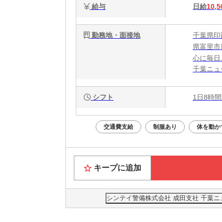
給与
日給
10,5
勤務地・面接地
千葉県印
県富里市
心に毎日
千葉ニュ
シフト
1日8時間
交通費支給
制服あり
体を動か
キープに追加
シンテイ警備株式会社 成田支社 千葉ニュー