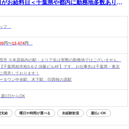
日がお給料日＜千葉県や都内に勤務地多数あり＞
ワークOK！もう金欠とは言わせない！！交通費全
支給＆直行直帰OK！早く終わっても全額を日給保
タッフ
します♪
00
円〜
13,474
円
西市 ※本原稿内の駅・エリア名は実際の勤務地ではございません。
【千葉県柏市柏3-6-2 須藤ビル4F】です。お仕事先は千葉県・東京
ご用意しております！
ータウン中央駅、木下駅、印西牧の原駅
 週1日からOK
費支給
曜日や時間が選べる
未経験歓迎
週払いOK