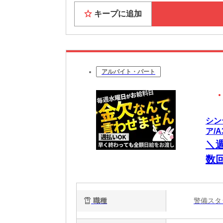
キープに追加
アルバイト・パート
シン
ア/A
＼
数
間
目
職種
警備ス
る