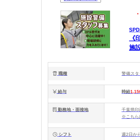
SP
《
施設
職種
警備ス
給与
時給
1,15
勤務地・面接地
千葉県印
※こちら
シフト
週2日か