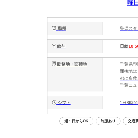
曜
W
額
職種
警備ス
証
給与
日給
10,5
勤務地・面接地
千葉県印
面接地は
都に多数
千葉ニュ
シフト
1日8時間
週１日からOK
制服あり
交通