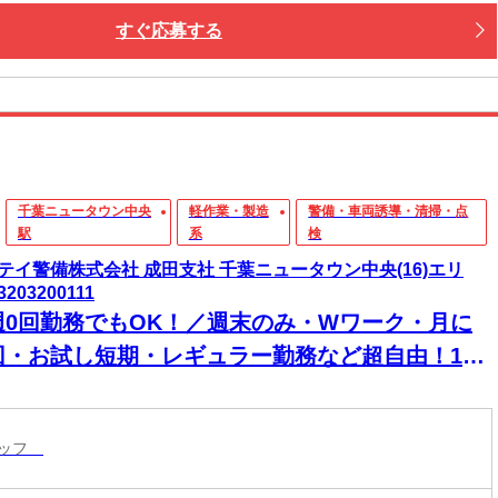
すぐ応募する
千葉ニュータウン中央
軽作業・製造
警備・車両誘導・清掃・点
駅
系
検
テイ警備株式会社 成田支社 千葉ニュータウン中央(16)エリ
3203200111
週0回勤務でもOK！／週末のみ・Wワーク・月に
回・お試し短期・レギュラー勤務など超自由！1週
毎の自由シフトで働きやすい＆続けやすい♪15勤務
に2万円＆30勤務目に3万円を日給とは別にもらえ
タッフ
！