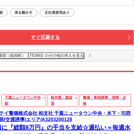
迎
体を動かす
正社員登用あり
すぐ応募する
業部（錦糸町）【TE066】のその他の求人を見る
千葉ニュータウン中央
軽作業・製造
警備・車両誘導・清掃・点
駅
系
検
テイ警備株式会社 柏支社 千葉ニュータウン中央・木下・印西
(交通誘導)エリア/A3203200128
員に『総額8万円』の手当を支給☆週払い＝毎週水