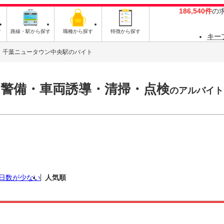
186,540件
の
す
路線・駅から探す
職種から探す
特徴から探す
キー
千葉ニュータウン中央駅のバイト
警備・車両誘導・清掃・点検
のアルバイト
日数が少ない
人気順