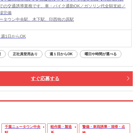
での交通誘導業務です。車・バイク通勤OK／ガソリン代全額支給／
場完備
ータウン中央駅、木下駅、印西牧の原駅
 週1日からOK
迎
正社員登用あり
週１日からOK
曜日や時間が選べる
すぐ応募する
千葉ニュータウン中央
軽作業・製造
警備・車両誘導・清掃・点
駅
系
検