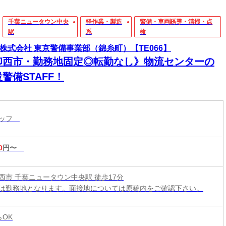
千葉ニュータウン中央
軽作業・製造
警備・車両誘導・清掃・点
駅
系
検
D株式会社 東京警備事業部（錦糸町）【TE066】
印西市・勤務地固定◎転勤なし》物流センターの
警備STAFF！
タッフ
0
円〜
西市 千葉ニュータウン中央駅 徒歩17分
は勤務地となります。面接地については原稿内をご確認下さい。
らOK