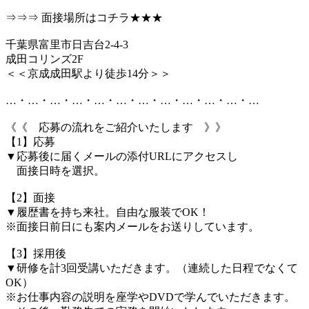
⇒⇒⇒ 面接場所はコチラ★★★
千葉県富里市日吉台2-4-3
成田コリンズ2F
＜＜京成成田駅より徒歩14分＞＞
…・…・…・…・…・…・…・…・…・…・…・…
《《 応募の流れをご紹介いたします 》》
【1】応募
▼応募後に届くメールの添付URLにアクセスし
面接日時を選択。
【2】面接
▼履歴書を持ち来社。自由な服装でOK！
※面接日前日にも案内メールをお送りしています。
【3】採用後
▼研修を計3回受講いただきます。（連続した日程でなくて
OK）
※お仕事内容の説明を座学やDVDで学んでいただきます。