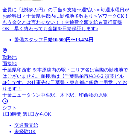
全員に『総額8万円』の手当を支給☆週払い＝毎週水曜日が
お給料日＜千葉県や都内に勤務地多数あり＞WワークOK！
もう金欠とは言わせない！！交通費全額支給＆直行直帰
OK！早く終わっても全額を日給保証します♪
警備スタッフ
日給
10,500
円〜
13,474
円
勤務地
面接地
千葉県印西市 ※本原稿内の駅・エリア名は実際の勤務地で
はございません。面接地は【千葉県柏市柏3-6-2 須藤ビル
4F】です。お仕事先は千葉県・東京都に多数ご用意してお
ります！
千葉ニュータウン中央駅、木下駅、印西牧の原駅
シフト
1日8時間 週1日からOK
交通費支給
未経験OK