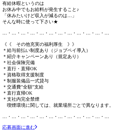
有給休暇というのは
お休み中でもお給料が発生すること♪
「休みたいけど収入が減るのは…」
そんな時に使って下さい★
…・…・…・…・…・…・…・…・…・…・…・…
《《 その他充実の福利厚生 》》
＊給与前払い制度あり（ジョブペイ導入）
＊紹介キャンペーンあり（規定あり）
＊社会保険完備
＊直行・直帰OK
＊資格取得支援制度
＊制服装備品一式貸与
＊交通費”全額”支給
＊直行直帰OK
＊支社内完全禁煙
喫煙環境に関しては、就業場所ごとで異なります。
…・…・…・…・…・…・…・…・…・…・…・…
応募画面に進む