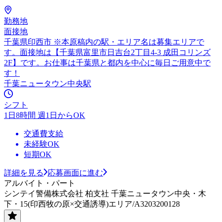
勤務地
面接地
千葉県印西市 ※本原稿内の駅・エリア名は募集エリアで
す。面接地は【千葉県富里市日吉台2丁目4-3 成田コリンズ
2F】です。お仕事は千葉県と都内を中心に毎日ご用意中で
す！
千葉ニュータウン中央駅
シフト
1日8時間 週1日からOK
交通費支給
未経験OK
短期OK
詳細を見る
応募画面に進む
アルバイト・パート
シンテイ警備株式会社 柏支社 千葉ニュータウン中央・木
下・15(印西牧の原×交通誘導)エリア/A3203200128