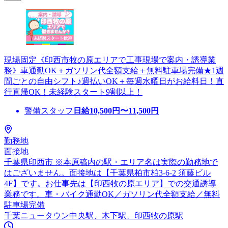
現場固定《印西市牧の原エリアで工事現場で案内・誘導業
務》車通勤OK＋ガソリン代全額支給＋無料駐車場完備★1週
間ごとの自由シフト♪週払いOK＋毎週水曜日がお給料日！直
行直帰OK！未経験スタート9割以上！
警備スタッフ
日給
10,500
円〜
11,500
円
勤務地
面接地
千葉県印西市 ※本原稿内の駅・エリア名は実際の勤務地で
はございません。面接地は【千葉県柏市柏3-6-2 須藤ビル
4F】です。お仕事先は【印西牧の原エリア】での交通誘導
業務です。車・バイク通勤OK／ガソリン代全額支給／無料
駐車場完備
千葉ニュータウン中央駅、木下駅、印西牧の原駅