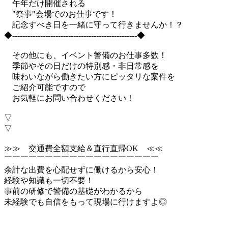
午年だけ開催される
"祭事"会場でのお仕事です！
記念すべき日を一緒に守って行きませんか！？
◆-------------------------------------------------◆
その他にも、イベント警備のお仕事多数！
季節やその日だけの特別感・非日常感を
味わいながら働きたい方にピッタリな案件を
ご紹介可能ですので
お気軽にお問い合わせください！
▽
▽
≫≫ 交通費全額支給＆直行直帰OK ≪≪
￣￣￣￣￣￣￣￣￣￣￣￣￣￣￣￣￣￣￣
余計な出費を心配せずに働けるから安心！
経験や知識も一切不要！
事前の研修で警備の基礎がわかるから
未経験でも自信をもって現場に行けますよ◎