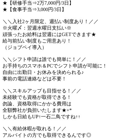
★【研修手当⇒2万7,000円/3日】
★【食事手当⇒3,000円/3日】
＼＼入社2ヶ月限定、週払い制度あり！／／
※火曜〆：翌週水曜日支払い※
頑張ったお給料は翌週にはGETできます★
給与前払い制度もご用意あり！
（ジョブペイ導入）
＼＼シフト申請は誰でも簡単に！／／
お手持ちのスマホ＆PCでシフト申請が可能に！
自由に出勤日・お休みを決められる♪
事前の電話連絡などは不要！
＼＼スキルアップも目指せる！／／
未経験でも資格が取得できる！
勿論、資格取得にかかる費用は
全額弊社が負担いたします★+*
しかも日給もUP↑一石二鳥ですね↑↑
＼＼有給休暇が取れる！／／
アルバイトの方でも取得できるんです◎