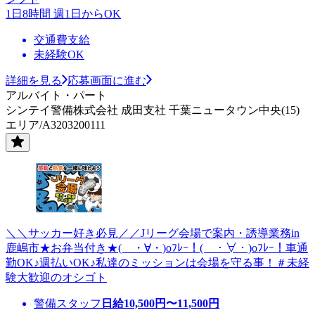
1日8時間 週1日からOK
交通費支給
未経験OK
詳細を見る
応募画面に進む
アルバイト・パート
シンテイ警備株式会社 成田支社 千葉ニュータウン中央(15)
エリア/A3203200111
＼＼サッカー好き必見／／Jリーグ会場で案内・誘導業務in
鹿嶋市★お弁当付き★( ・∀・)oﾌﾚｰ！( ・∀・)oﾌﾚｰ！車通
勤OK♪週払いOK♪私達のミッションは会場を守る事！＃未経
験大歓迎のオシゴト
警備スタッフ
日給
10,500
円〜
11,500
円