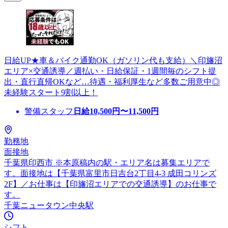
日給UP★車＆バイク通勤OK（ガソリン代も支給）＼印旛沼
エリア×交通誘導／週払い・日給保証・1週間毎のシフト提
出・直行直帰OKなど…待遇・福利厚生など多数ご用意中◎
未経験スタート9割以上！
警備スタッフ
日給
10,500
円〜
11,500
円
勤務地
面接地
千葉県印西市 ※本原稿内の駅・エリア名は募集エリアで
す。面接地は【千葉県富里市日吉台2丁目4-3 成田コリンズ
2F】／お仕事は【印旛沼エリアでの交通誘導】のお仕事で
す。
千葉ニュータウン中央駅
シフト