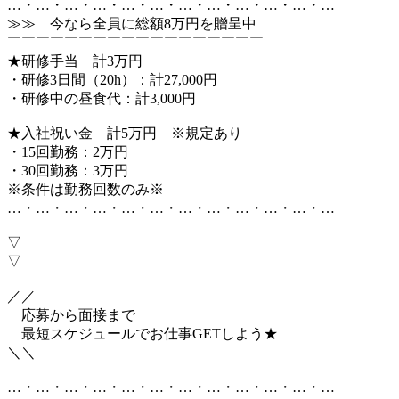
…・…・…・…・…・…・…・…・…・…・…・…
≫≫ 今なら全員に総額8万円を贈呈中
￣￣￣￣￣￣￣￣￣￣￣￣￣￣￣￣￣￣
★研修手当 計3万円
・研修3日間（20h）：計27,000円
・研修中の昼食代：計3,000円
★入社祝い金 計5万円 ※規定あり
・15回勤務：2万円
・30回勤務：3万円
※条件は勤務回数のみ※
…・…・…・…・…・…・…・…・…・…・…・…
▽
▽
／／
応募から面接まで
最短スケジュールでお仕事GETしよう★
＼＼
…・…・…・…・…・…・…・…・…・…・…・…