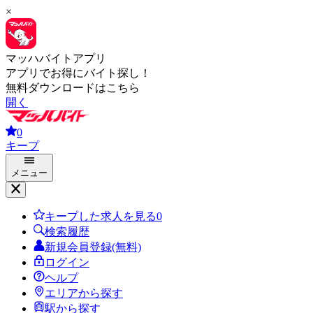
×
マッハバイトアプリ
アプリでお得にバイト探し！
無料ダウンロードはこちら
開く
0
キープ
メニュー
キープした求人を見る
0
検索履歴
新規会員登録(無料)
ログイン
ヘルプ
エリアから探す
駅から探す