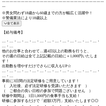
￣￣￣￣￣￣￣￣￣￣￣￣￣￣￣￣￣￣￣￣￣￣￣￣￣￣￣
￣
※男女問わず18歳から60歳までの方が幅広く活躍中！
※警備業法により18歳以上
全て表示
【給与備考】
…・…・…・…・…・…・…・…・…・…・…・…・…・
…・…
他のお仕事と合わせて…週4日以上の勤務を行うと、
その週の日給は全て上記記載の日給に＋1,000円いたしま
す！
出勤数を増やすだけでさらに収入もUP☆
…・…・…・…・…・…・…・…・…・…・…・…・…・
…・…
事前に3日間の法定研修をご用意しています！
（ 入社後、必ず法定研修を受講いただきます ）
（ ご都合の良い日程の参加で問題ございません ）
研修中期間は、1日1,000円の食事手当も支給！
研修に参加するだけで「総額3万円」支給いたします◎◎
…・…・…・…・…・…・…・…・…・…・…・…・…・