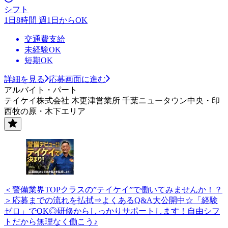
シフト
1日8時間 週1日からOK
交通費支給
未経験OK
短期OK
詳細を見る
応募画面に進む
アルバイト・パート
テイケイ株式会社 木更津営業所 千葉ニュータウン中央・印
西牧の原・木下エリア
＜警備業界TOPクラスの”テイケイ”で働いてみませんか！？
＞応募までの流れを払拭⇒よくあるQ&A大公開中☆「経験
ゼロ」でOK◎研修からしっかりサポートします！自由シフ
トだから無理なく働こう♪