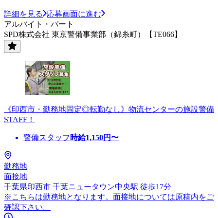
詳細を見る
応募画面に進む
アルバイト・パート
SPD株式会社 東京警備事業部（錦糸町）【TE066】
《印西市・勤務地固定◎転勤なし》物流センターの施設警備
STAFF！
警備スタッフ
時給
1,150
円〜
勤務地
面接地
千葉県印西市 千葉ニュータウン中央駅 徒歩17分
※こちらは勤務地となります。面接地については原稿内をご
確認下さい。