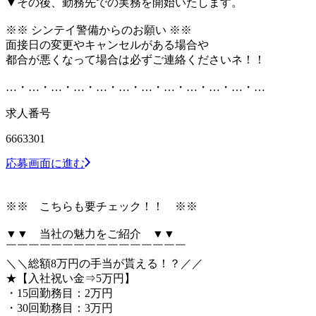
▼その後、勤務先での実務を開始いたします。
※※ シンテイ警備からのお願い ※※
面接日の変更やキャンセルがある場合や
都合が悪くなって場合は必ずご連絡くださいネ！！
…・…・…・…・…・…・…・…・…・…・…・…
求人番号
6663301
応募画面に進む
※※ こちらも要チェック！！ ※※
▼▼ 当社の魅力をご紹介 ▼▼
￣￣￣￣￣￣￣￣￣￣￣￣￣￣￣￣
＼＼総額8万円の手当が貰える！？／／
★【入社祝い金⇒5万円】
・15回勤務目：2万円
・30回勤務目：3万円