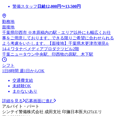
警備スタッフ
日給
12,000
円〜
13,500
円
勤務地
面接地
千葉県印西市 ※本原稿内の駅・エリア以外にも幅広くお仕
事をご用意しております。できる限りご希望に合わせられる
よう考慮をいたします。【面接地】千葉県木更津市潮見4-
14-4 ワタナベメディアプロダクツビル2階
千葉ニュータウン中央駅、印西牧の原駅、木下駅
シフト
1日8時間 週1日からOK
交通費支給
未経験OK
まかないあり
詳細を見る
応募画面に進む
アルバイト・パート
シンテイ警備株式会社 成田支社 印旛日本医大(25)エリ