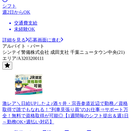
シフト
週2日からOK
交通費支給
未経験OK
詳細を見る
応募画面に進む
アルバイト・パート
シンテイ警備株式会社 成田支社 千葉ニュータウン中央(21)
エリア/A3203200111
激レア＼日給UPしたよ♪酒々井・宗吾参道近辺で勤務／資格
取得で誰でもなれる！”列車見張り員”のお仕事⇒サポート万
全！無料で資格取得が可能◎【1週間毎のシフト提出＆週1日
～勤務OK×週払い対応】