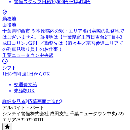
警備スタッフ
日給
10,500
円〜
14,474
円
勤務地
面接地
千葉県印西市 ※本原稿内の駅・エリア名は実際の勤務地で
はございません。面接地は【千葉県富里市日吉台2丁目4-3
成田コリンズ2F】／勤務先は【酒々井／宗吾参道エリアで
の列車見張り員】のお仕事！
千葉ニュータウン中央駅
シフト
1日8時間 週1日からOK
交通費支給
未経験OK
詳細を見る
応募画面に進む
アルバイト・パート
シンテイ警備株式会社 成田支社 千葉ニュータウン中央(22)
エリア/A3203200111