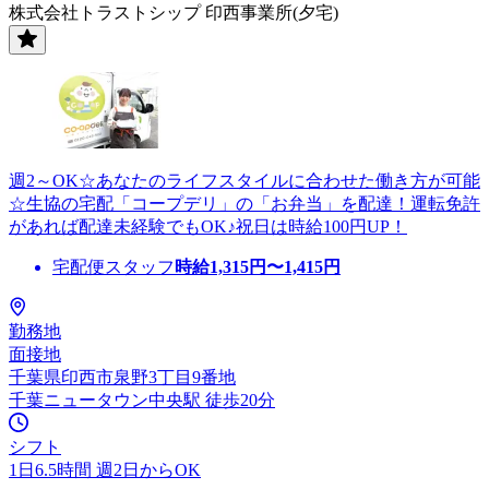
株式会社トラストシップ 印西事業所(夕宅)
週2～OK☆あなたのライフスタイルに合わせた働き方が可能
☆生協の宅配「コープデリ」の「お弁当」を配達！運転免許
があれば配達未経験でもOK♪祝日は時給100円UP！
宅配便スタッフ
時給
1,315
円〜
1,415
円
勤務地
面接地
千葉県印西市泉野3丁目9番地
千葉ニュータウン中央駅 徒歩20分
シフト
1日6.5時間 週2日からOK