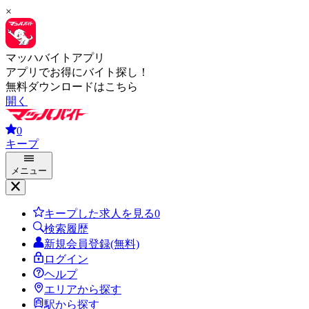
×
マッハバイトアプリ
アプリでお得にバイト探し！
無料ダウンロードはこちら
開く
0
キープ
メニュー
キープした求人を見る
0
検索履歴
新規会員登録(無料)
ログイン
ヘルプ
エリアから探す
駅から探す