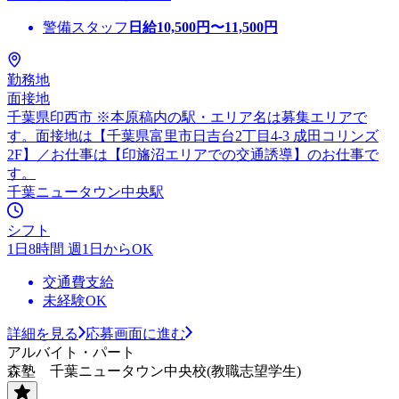
警備スタッフ
日給
10,500
円〜
11,500
円
勤務地
面接地
千葉県印西市 ※本原稿内の駅・エリア名は募集エリアで
す。面接地は【千葉県富里市日吉台2丁目4-3 成田コリンズ
2F】／お仕事は【印旛沼エリアでの交通誘導】のお仕事で
す。
千葉ニュータウン中央駅
シフト
1日8時間 週1日からOK
交通費支給
未経験OK
詳細を見る
応募画面に進む
アルバイト・パート
森塾 千葉ニュータウン中央校(教職志望学生)