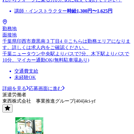
講師・インストラクター
時給
1,300
円〜
1,625
円
勤務地
面接地
千葉県印西市鹿黒南３丁目4 ※こちらは勤務エリアになりま
す。詳しくは求人内をご確認ください。
千葉ニュータウン中央駅よりバスで7分、木下駅よりバスで
10分、マイカー通勤OK(無料駐車場あり)
交通費支給
未経験OK
詳細を見る
応募画面に進む
派遣労働者
東西株式会社 事業推進グループ[404]4ci-yf