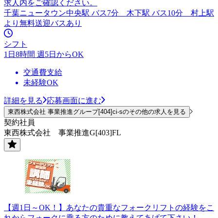
求人内をご確認ください。
千葉ニュータウン中央駅 バス7分 木下駅 バス10分 村上駅
より無料送迎バスあり
シフト
1日8時間 週5日からOK
交通費支給
未経験OK
詳細を見る
応募画面に進む
東西株式会社 事業推進グループ[404]ci-sのその他の求人を見る
契約社員
東西株式会社 事業推進G[403]FL
【週1日～OK！】あなたの貴重なフォークリフトの経験をこ
れからフォークに乗る方のために教えてあげて下さい！