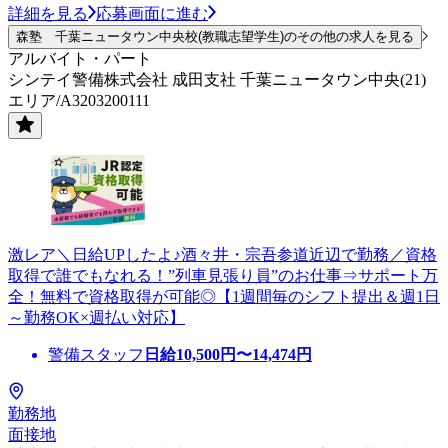
詳細を見る
応募画面に進む
森塾 千葉ニュータウン中央校(教職志望学生)のその他の求人を見る
アルバイト・パート
シンテイ警備株式会社 成田支社 千葉ニュータウン中央(21)
エリア/A3203200111
激レア＼日給UPしたよ♪酒々井・宗吾参道近辺で勤務／資格
取得で誰でもなれる！”列車見張り員”のお仕事⇒サポート万
全！無料で資格取得が可能◎【1週間毎のシフト提出＆週1日
～勤務OK×週払い対応】
警備スタッフ
日給
10,500
円〜
14,474
円
勤務地
面接地