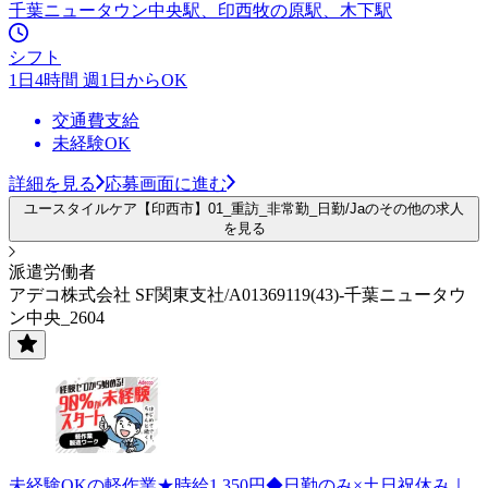
千葉ニュータウン中央駅、印西牧の原駅、木下駅
シフト
1日4時間 週1日からOK
交通費支給
未経験OK
詳細を見る
応募画面に進む
ユースタイルケア【印西市】01_重訪_非常勤_日勤/Jaのその他の求人
を見る
派遣労働者
アデコ株式会社 SF関東支社/A01369119(43)-千葉ニュータウ
ン中央_2604
未経験OKの軽作業★時給1,350円◆日勤のみ×土日祝休み｜