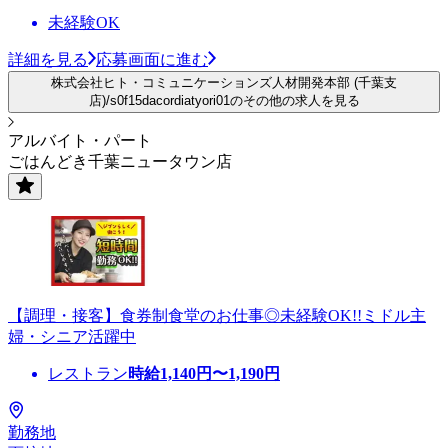
未経験OK
詳細を見る
応募画面に進む
株式会社ヒト・コミュニケーションズ人材開発本部 (千葉支
店)/s0f15dacordiatyori01のその他の求人を見る
アルバイト・パート
ごはんどき千葉ニュータウン店
【調理・接客】食券制食堂のお仕事◎未経験OK!!ミドル主
婦・シニア活躍中
レストラン
時給
1,140
円〜
1,190
円
勤務地