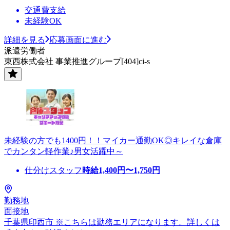
交通費支給
未経験OK
詳細を見る
応募画面に進む
派遣労働者
東西株式会社 事業推進グループ[404]ci-s
未経験の方でも1400円！！マイカー通勤OK◎キレイな倉庫
でカンタン軽作業♪男女活躍中～
仕分けスタッフ
時給
1,400
円〜
1,750
円
勤務地
面接地
千葉県印西市 ※こちらは勤務エリアになります。詳しくは