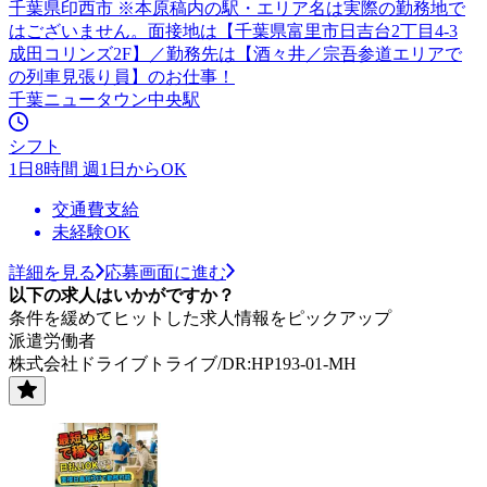
千葉県印西市 ※本原稿内の駅・エリア名は実際の勤務地で
はございません。面接地は【千葉県富里市日吉台2丁目4-3
成田コリンズ2F】／勤務先は【酒々井／宗吾参道エリアで
の列車見張り員】のお仕事！
千葉ニュータウン中央駅
シフト
1日8時間 週1日からOK
交通費支給
未経験OK
詳細を見る
応募画面に進む
以下の求人はいかがですか？
条件を緩めてヒットした求人情報をピックアップ
派遣労働者
株式会社ドライブトライブ/DR:HP193-01-MH