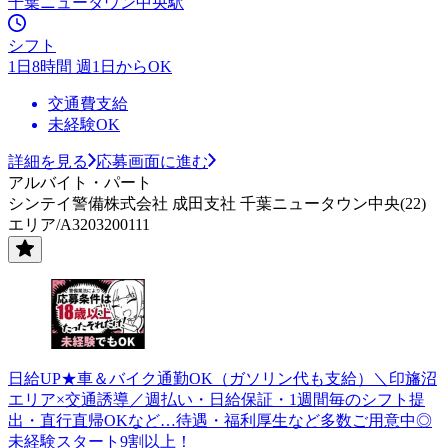
千葉ニュータウン中央駅
シフト
1日8時間 週1日からOK
交通費支給
未経験OK
詳細を見る
応募画面に進む
アルバイト・パート
シンテイ警備株式会社 成田支社 千葉ニュータウン中央(22)
エリア/A3203200111
日給UP★車＆バイク通勤OK（ガソリン代も支給）＼印旛沼
エリア×交通誘導／週払い・日給保証・1週間毎のシフト提
出・直行直帰OKなど…待遇・福利厚生など多数ご用意中◎
未経験スタート9割以上！