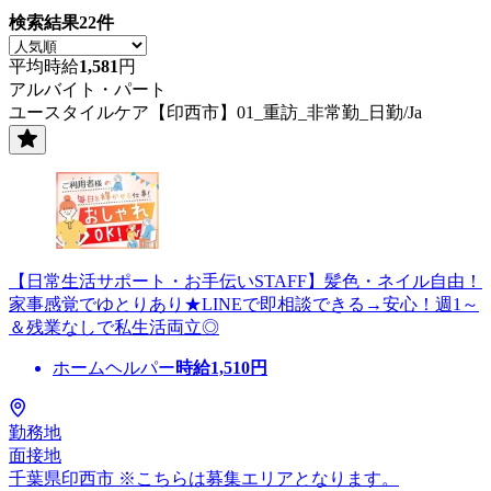
検索結果
22
件
平均時給
1,581
円
アルバイト・パート
ユースタイルケア【印西市】01_重訪_非常勤_日勤/Ja
【日常生活サポート・お手伝いSTAFF】髪色・ネイル自由！
家事感覚でゆとりあり★LINEで即相談できる→安心！週1～
＆残業なしで私生活両立◎
ホームヘルパー
時給
1,510
円
勤務地
面接地
千葉県印西市 ※こちらは募集エリアとなります。