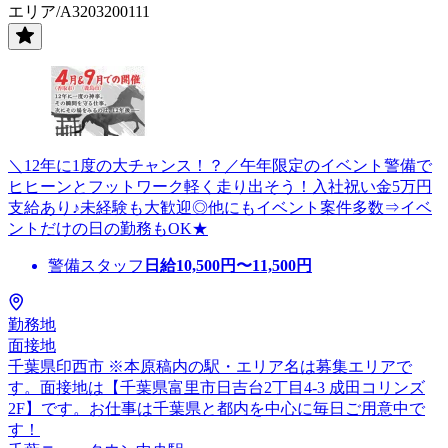
エリア/A3203200111
＼12年に1度の大チャンス！？／午年限定のイベント警備で
ヒヒーンとフットワーク軽く走り出そう！入社祝い金5万円
支給あり♪未経験も大歓迎◎他にもイベント案件多数⇒イベ
ントだけの日の勤務もOK★
警備スタッフ
日給
10,500
円〜
11,500
円
勤務地
面接地
千葉県印西市 ※本原稿内の駅・エリア名は募集エリアで
す。面接地は【千葉県富里市日吉台2丁目4-3 成田コリンズ
2F】です。お仕事は千葉県と都内を中心に毎日ご用意中で
す！