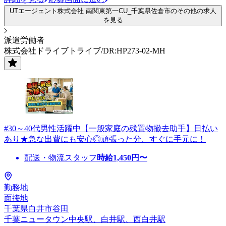
UTエージェント株式会社 南関東第一CU_千葉県佐倉市のその他の求人
を見る
派遣労働者
株式会社ドライブトライブ/DR:HP273-02-MH
#30～40代男性活躍中【一般家庭の残置物撤去助手】日払い
あり★急な出費にも安心◎頑張った分、すぐに手元に！
配送・物流スタッフ
時給
1,450
円〜
勤務地
面接地
千葉県白井市谷田
千葉ニュータウン中央駅、白井駅、西白井駅