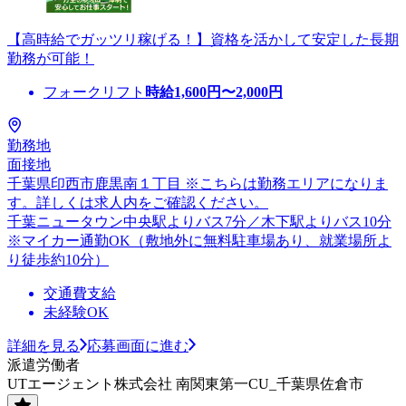
【高時給でガッツリ稼げる！】資格を活かして安定した長期
勤務が可能！
フォークリフト
時給
1,600
円〜
2,000
円
勤務地
面接地
千葉県印西市鹿黒南１丁目 ※こちらは勤務エリアになりま
す。詳しくは求人内をご確認ください。
千葉ニュータウン中央駅よりバス7分／木下駅よりバス10分
※マイカー通勤OK（敷地外に無料駐車場あり、就業場所よ
り徒歩約10分）
交通費支給
未経験OK
詳細を見る
応募画面に進む
派遣労働者
UTエージェント株式会社 南関東第一CU_千葉県佐倉市