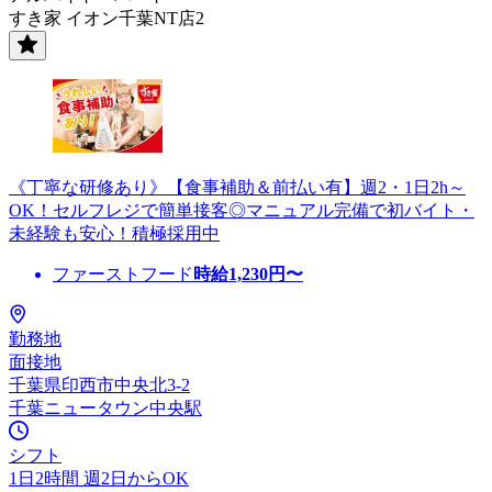
すき家 イオン千葉NT店2
《丁寧な研修あり》【食事補助＆前払い有】週2・1日2h～
OK！セルフレジで簡単接客◎マニュアル完備で初バイト・
未経験も安心！積極採用中
ファーストフード
時給
1,230
円〜
勤務地
面接地
千葉県印西市中央北3-2
千葉ニュータウン中央駅
シフト
1日2時間 週2日からOK