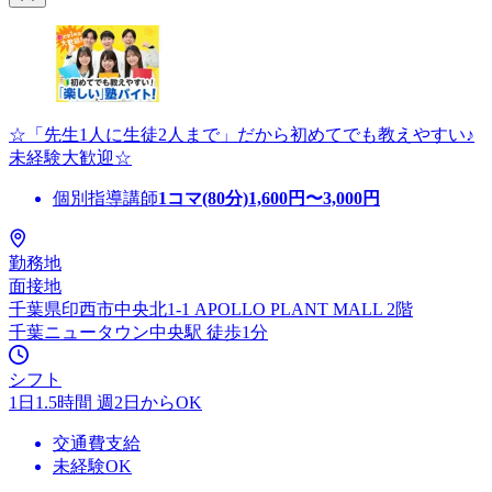
☆「先生1人に生徒2人まで」だから初めてでも教えやすい♪
未経験大歓迎☆
個別指導講師
1コマ(80分)
1,600
円〜
3,000
円
勤務地
面接地
千葉県印西市中央北1-1 APOLLO PLANT MALL 2階
千葉ニュータウン中央駅 徒歩1分
シフト
1日1.5時間 週2日からOK
交通費支給
未経験OK