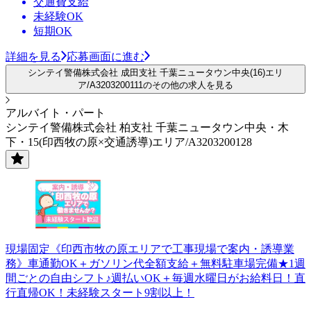
交通費支給
未経験OK
短期OK
詳細を見る
応募画面に進む
シンテイ警備株式会社 成田支社 千葉ニュータウン中央(16)エリ
ア/A3203200111のその他の求人を見る
アルバイト・パート
シンテイ警備株式会社 柏支社 千葉ニュータウン中央・木
下・15(印西牧の原×交通誘導)エリア/A3203200128
現場固定《印西市牧の原エリアで工事現場で案内・誘導業
務》車通勤OK＋ガソリン代全額支給＋無料駐車場完備★1週
間ごとの自由シフト♪週払いOK＋毎週水曜日がお給料日！直
行直帰OK！未経験スタート9割以上！