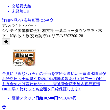
交通費支給
未経験OK
詳細を見る
応募画面に進む
アルバイト・パート
シンテイ警備株式会社 柏支社 千葉ニュータウン中央・木
下・印西牧の原(交通誘導)エリア/A3203200128
全員に『総額8万円』の手当を支給☆週払い＝毎週水曜日が
お給料日＜千葉県や都内に勤務地多数あり＞WワークOK！
もう金欠とは言わせない！！交通費全額支給＆直行直帰
OK！早く終わっても全額を日給保証します♪
警備スタッフ
日給
10,500
円〜
13,474
円