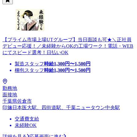
【プライム市場上場UTグループ】当日面談も可★＼正社員
デビュー応援！／未経験からOKの工場ワーク！電話・WEB
にてスピード選考！日払いOK
製造スタッフ
時給
1,300
円〜
1,500
円
梱包スタッフ
時給
1,300
円〜
1,500
円
勤務地
面接地
千葉県佐倉市
印旛日本医大駅、四街道駅、千葉ニュータウン中央駅
交通費支給
未経験OK
詳細を見る
応募画面に進む