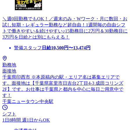
＼週0回勤務でもOK！／週末のみ・Wワーク・月に数回・お
試し短期・レギュラー勤務など超自由！1週間毎の自由シフ
トで働きやすい＆続けやすい♪15勤務目に2万円＆30勤務目に
3万円を日給とは別にもらえる！
警備スタッフ
日給
10,500
円〜
13,474
円
勤務地
面接地
千葉県印西市 ※本原稿内の駅・エリア名は募集エリアで
す。面接地は【千葉県富里市日吉台2丁目4-3 成田コリンズ
2F】です。お仕事は千葉県と都内を中心に毎日ご用意中で
す！
千葉ニュータウン中央駅
シフト
1日8時間 週1日からOK