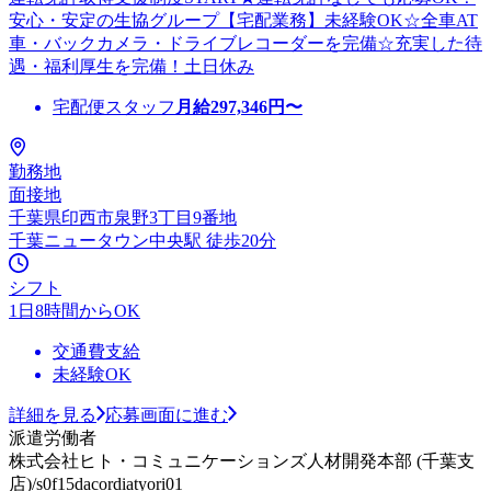
安心・安定の生協グループ【宅配業務】未経験OK☆全車AT
車・バックカメラ・ドライブレコーダーを完備☆充実した待
遇・福利厚生を完備！土日休み
宅配便スタッフ
月給
297,346
円〜
勤務地
面接地
千葉県印西市泉野3丁目9番地
千葉ニュータウン中央駅 徒歩20分
シフト
1日8時間からOK
交通費支給
未経験OK
詳細を見る
応募画面に進む
派遣労働者
株式会社ヒト・コミュニケーションズ人材開発本部 (千葉支
店)/s0f15dacordiatyori01