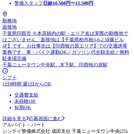
警備スタッフ
日給
10,500
円〜
11,500
円
勤務地
面接地
千葉県印西市 ※本原稿内の駅・エリア名は実際の勤務地で
はございません。面接地は【千葉県柏市柏3-6-2 須藤ビル
4F】です。お仕事先は【印西牧の原エリア】での交通誘導
業務です。車・バイク通勤OK／ガソリン代全額支給／無料
駐車場完備
千葉ニュータウン中央駅、木下駅、印西牧の原駅
シフト
1日8時間 週1日からOK
交通費支給
未経験OK
短期OK
詳細を見る
応募画面に進む
アルバイト・パート
シンテイ警備株式会社 成田支社 千葉ニュータウン中央(25)