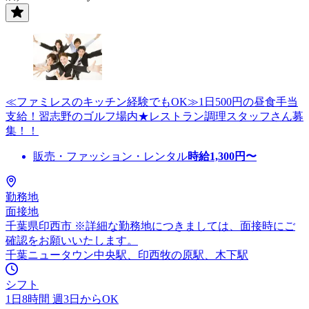
≪ファミレスのキッチン経験でもOK≫1日500円の昼食手当
支給！習志野のゴルフ場内★レストラン調理スタッフさん募
集！！
販売・ファッション・レンタル
時給
1,300
円〜
勤務地
面接地
千葉県印西市 ※詳細な勤務地につきましては、面接時にご
確認をお願いいたします。
千葉ニュータウン中央駅、印西牧の原駅、木下駅
シフト
1日8時間 週3日からOK