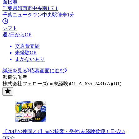
面接地
千葉県印西市中央南1-7-1
千葉ニュータウン中央駅徒歩1分
シフト
週2日からOK
交通費支給
未経験OK
まかないあり
詳細を見る
応募画面に進む
派遣労働者
株式会社フェローズ(au未経験)D1_A_635_743T(A)(D1)
【20代の仲間と♪】auの接客・受付/未経験歓迎！日払い
OK☆