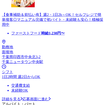
【食事補助＆前払い有】週2・1日2h～OK！セルフレジで簡
単接客◎マニュアル完備で初バイト・未経験も安心！積極採
用中
ファーストフード
時給
1,230
円〜
勤務地
面接地
千葉県印西市中央北3-2
千葉ニュータウン中央駅
シフト
1日2時間 週2日からOK
交通費支給
未経験OK
詳細を見る
応募画面に進む
アルバイト・パート