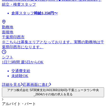
組立・検査スタッフ
倉庫スタッフ
時給
1,350
円〜
勤務地
面接地
千葉県印西市
※こちらは募集エリアとなっております。実際の勤務地は千
葉県印西市になります。
シフト
1日7.5時間 週5日からOK
交通費支給
未経験OK
詳細を見る
応募画面に進む
アデコ株式会社 SF関東支社/A01369119(43)-千葉ニュータウン中央
_2604のその他の求人を見る
アルバイト・パート