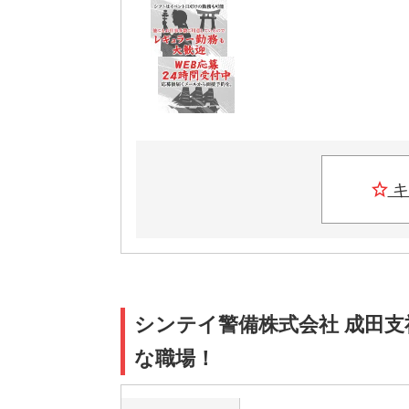
キ
シンテイ警備株式会社 成田支社 印
な職場！