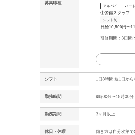
募集職種
アルバイト・パー
①警備スタッフ
シフト制
日給
10,500
円〜
11
研修期間：3日間は日
シフト
1日8時間 週1日から
勤務時間
9時00分〜18時00分
勤務期間
3ヶ月以上
休日・休暇
働き方は自分次第でOK