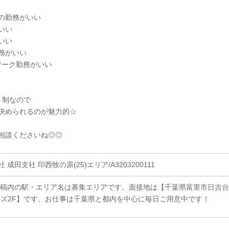
の勤務がいい
いい
いい
務がいい
ワーク勤務がいい
ト制なので
決められるのが魅力的☆
相談くださいね◎◎
田支社 印西牧の原(25)エリア/A3203200111
原稿内の駅・エリア名は募集エリアです。面接地は【千葉県富里市日吉台
リンズ2F】です。お仕事は千葉県と都内を中心に毎日ご用意中です！