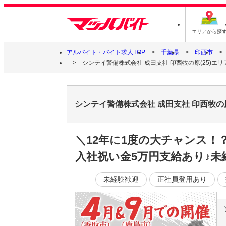
エリアから探
アルバイト・バイト求人TOP
千葉県
印西市
シンテイ警備株式会社 成田支社 印西牧の原(25)エリア/A
シンテイ警備株式会社 成田支社 印西牧の原(
＼12年に1度の大チャンス
入社祝い金5万円支給あり♪
未経験歓迎
正社員登用あり