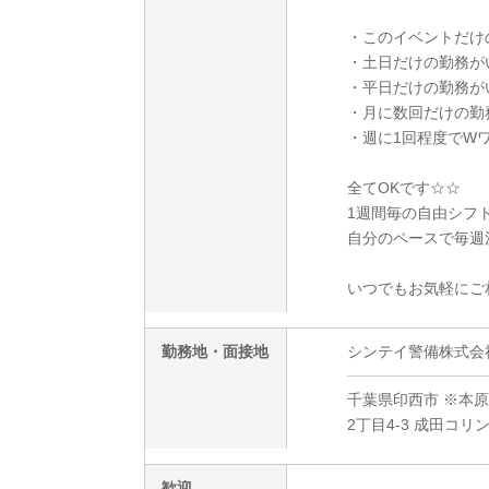
・このイベントだけ
・土日だけの勤務が
・平日だけの勤務が
・月に数回だけの勤
・週に1回程度でW
全てOKです☆☆
1週間毎の自由シフ
自分のペースで毎週
いつでもお気軽にご
勤務地・面接地
シンテイ警備株式会社 成
千葉県印西市 ※本
2丁目4-3 成田コ
歓迎