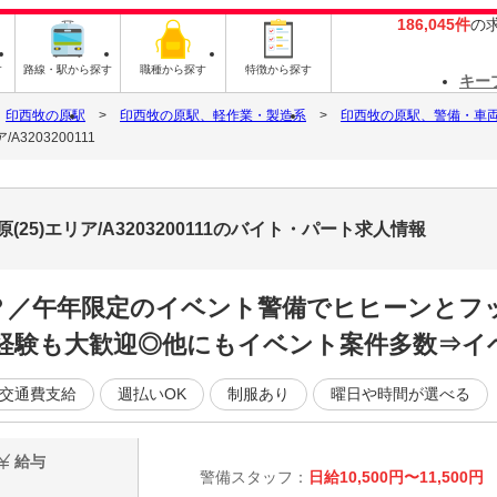
186,045件
の
す
路線・駅から探す
職種から探す
特徴から探す
キー
印西牧の原駅
印西牧の原駅、軽作業・製造系
印西牧の原駅、警備・車
3203200111
25)エリア/A3203200111のバイト・パート求人情報
！？／午年限定のイベント警備でヒヒーンとフ
未経験も大歓迎◎他にもイベント案件多数⇒イ
交通費支給
週払いOK
制服あり
曜日や時間が選べる
給与
警備スタッフ：
日給10,500円〜11,500円