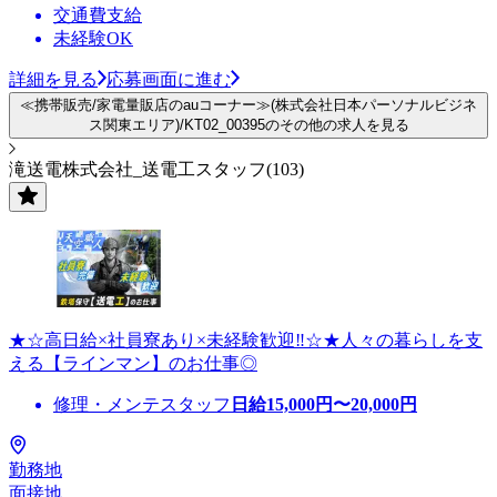
交通費支給
未経験OK
詳細を見る
応募画面に進む
≪携帯販売/家電量販店のauコーナー≫(株式会社日本パーソナルビジネ
ス関東エリア)/KT02_00395のその他の求人を見る
滝送電株式会社_送電工スタッフ(103)
★☆高日給×社員寮あり×未経験歓迎‼☆★人々の暮らしを支
える【ラインマン】のお仕事◎
修理・メンテスタッフ
日給
15,000
円〜
20,000
円
勤務地
面接地