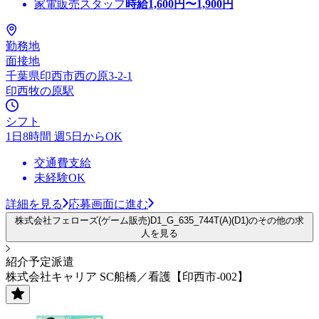
家電販売スタッフ
時給
1,600
円〜
1,900
円
勤務地
面接地
千葉県印西市西の原3-2-1
印西牧の原駅
シフト
1日8時間 週5日からOK
交通費支給
未経験OK
詳細を見る
応募画面に進む
株式会社フェローズ(ゲーム販売)D1_G_635_744T(A)(D1)のその他の求
人を見る
紹介予定派遣
株式会社キャリア SC船橋／看護【印西市-002】