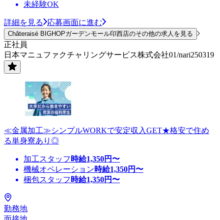
未経験OK
詳細を見る
応募画面に進む
Châteraisé BIGHOPガーデンモール印西店のその他の求人を見る
正社員
日本マニュファクチャリングサービス株式会社01/nari250319
≪金属加工≫シンプルWORKで安定収入GET★格安で住め
る単身寮あり◎
加工スタッフ
時給
1,350
円〜
機械オペレーション
時給
1,350
円〜
梱包スタッフ
時給
1,350
円〜
勤務地
面接地