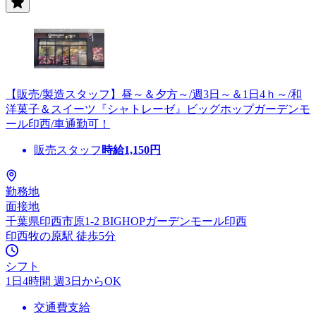
【販売/製造スタッフ】昼～＆夕方～/週3日～＆1日4ｈ～/和
洋菓子＆スイーツ『シャトレーゼ』ビッグホップガーデンモ
ール印西/車通勤可！
販売スタッフ
時給
1,150
円
勤務地
面接地
千葉県印西市原1-2 BIGHOPガーデンモール印西
印西牧の原駅 徒歩5分
シフト
1日4時間 週3日からOK
交通費支給