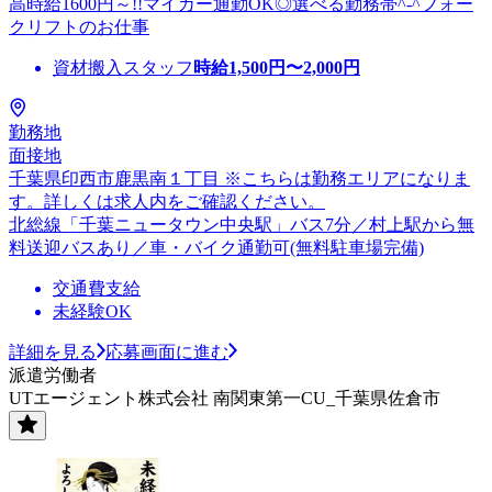
高時給1600円～!!マイカー通勤OK◎選べる勤務帯^-^フォー
クリフトのお仕事
資材搬入スタッフ
時給
1,500
円〜
2,000
円
勤務地
面接地
千葉県印西市鹿黒南１丁目 ※こちらは勤務エリアになりま
す。詳しくは求人内をご確認ください。
北総線「千葉ニュータウン中央駅」バス7分／村上駅から無
料送迎バスあり／車・バイク通勤可(無料駐車場完備)
交通費支給
未経験OK
詳細を見る
応募画面に進む
派遣労働者
UTエージェント株式会社 南関東第一CU_千葉県佐倉市