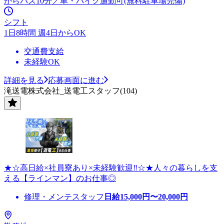
からバス10分／車・バイク通勤可(無料駐車場完備)
シフト
1日8時間 週4日からOK
交通費支給
未経験OK
詳細を見る
応募画面に進む
滝送電株式会社_送電工スタッフ(104)
★☆高日給×社員寮あり×未経験歓迎‼☆★人々の暮らしを支
える【ラインマン】のお仕事◎
修理・メンテスタッフ
日給
15,000
円〜
20,000
円