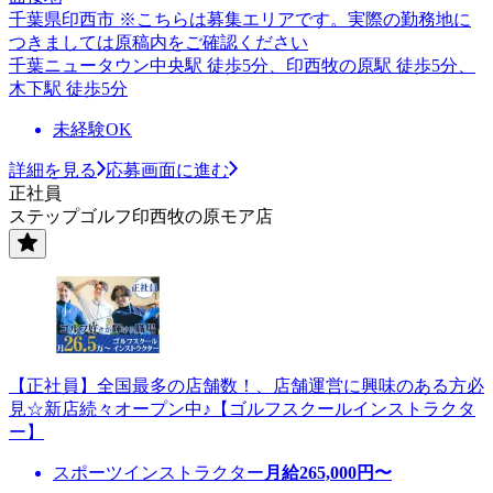
千葉県印西市 ※こちらは募集エリアです。実際の勤務地に
つきましては原稿内をご確認ください
千葉ニュータウン中央駅 徒歩5分、印西牧の原駅 徒歩5分、
木下駅 徒歩5分
未経験OK
詳細を見る
応募画面に進む
正社員
ステップゴルフ印西牧の原モア店
【正社員】全国最多の店舗数！、店舗運営に興味のある方必
見☆新店続々オープン中♪【ゴルフスクールインストラクタ
ー】
スポーツインストラクター
月給
265,000
円〜