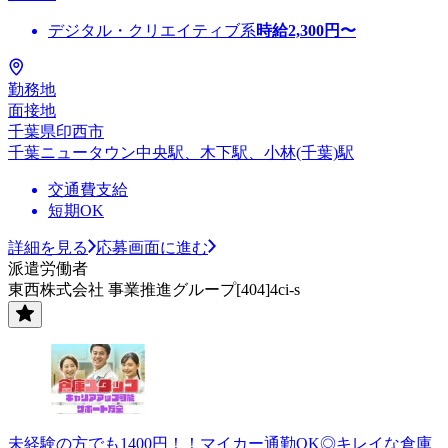
デジタル・クリエイティブ系
時給
2,300
円〜
勤務地
面接地
千葉県印西市
千葉ニュータウン中央駅、木下駅、小林(千葉)駅
交通費支給
短期OK
詳細を見る
応募画面に進む
派遣労働者
東西株式会社 事業推進グループ[404]4ci-s
未経験の方でも1400円！！マイカー通勤OK◎キレイな倉庫