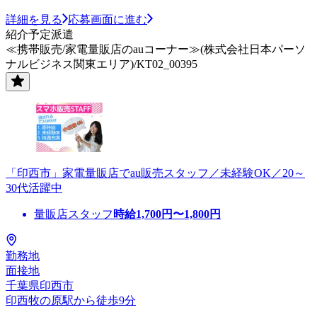
詳細を見る
応募画面に進む
紹介予定派遣
≪携帯販売/家電量販店のauコーナー≫(株式会社日本パーソ
ナルビジネス関東エリア)/KT02_00395
「印西市」家電量販店でau販売スタッフ／未経験OK／20～
30代活躍中
量販店スタッフ
時給
1,700
円〜
1,800
円
勤務地
面接地
千葉県印西市
印西牧の原駅から徒歩9分