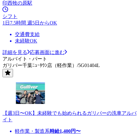
印西牧の原駅
シフト
1日7.5時間 週5日からOK
交通費支給
未経験OK
詳細を見る
応募画面に進む
アルバイト・パート
ガリバー千葉ﾆｭｰﾀｳﾝ店（軽作業）/5G01404L
【週3日〜OK】未経験でも始められるガリバーの洗車アルバ
イト
軽作業・製造系
時給
1,400
円〜