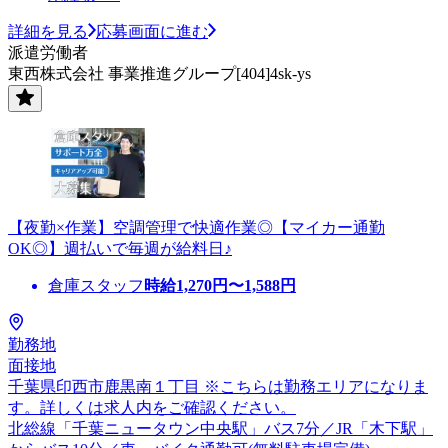
詳細を見る
応募画面に進む
派遣労働者
東西株式会社 事業推進グループ[404]4sk-ys
【夜勤×作業】空調管理で快適作業◎【マイカー通勤
OK◎】週払いで毎週が給料日♪
倉庫スタッフ
時給
1,270
円〜
1,588
円
勤務地
面接地
千葉県印西市鹿黒南１丁目 ※こちらは勤務エリアになりま
す。詳しくは求人内をご確認ください。
北総線「千葉ニュータウン中央駅」バス7分／JR「木下駅」