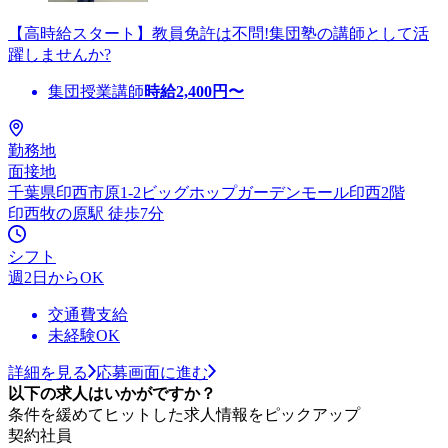
【高時給スタート】教員免許は不問!集団塾の講師として活
躍しませんか?
集団授業講師
時給
2,400
円〜
勤務地
面接地
千葉県印西市原1-2ビッグホップガーデンモール印西2階
印西牧の原駅 徒歩7分
シフト
週2日からOK
交通費支給
未経験OK
詳細を見る
応募画面に進む
以下の求人はいかがですか？
条件を緩めてヒットした求人情報をピックアップ
契約社員