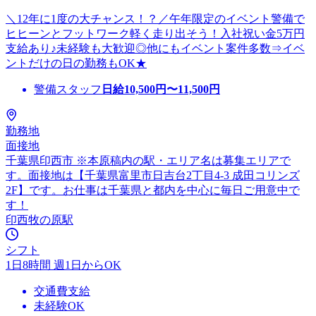
＼12年に1度の大チャンス！？／午年限定のイベント警備で
ヒヒーンとフットワーク軽く走り出そう！入社祝い金5万円
支給あり♪未経験も大歓迎◎他にもイベント案件多数⇒イベ
ントだけの日の勤務もOK★
警備スタッフ
日給
10,500
円〜
11,500
円
勤務地
面接地
千葉県印西市 ※本原稿内の駅・エリア名は募集エリアで
す。面接地は【千葉県富里市日吉台2丁目4-3 成田コリンズ
2F】です。お仕事は千葉県と都内を中心に毎日ご用意中で
す！
印西牧の原駅
シフト
1日8時間 週1日からOK
交通費支給
未経験OK