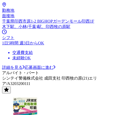
勤務地
面接地
千葉県印西市原1-2 BIGHOPガーデンモール印西1F
木下駅、小林(千葉)駅、印西牧の原駅
シフト
1日5時間 週3日からOK
交通費支給
未経験OK
詳細を見る
応募画面に進む
アルバイト・パート
シンテイ警備株式会社 成田支社 印西牧の原(21)エリ
ア/A3203200111