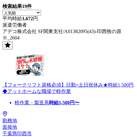
検索結果
19
件
平均時給
1,672
円
派遣労働者
アデコ株式会社 SF関東支社/A01382095(43)-印西牧の原
※_2604
【フォークリフト資格必須】日勤×土日祝休み★時給1,500円
◆アットホームな職場で軽作業
軽作業・製造系
時給
1,500
円〜
勤務地
面接地
千葉県印西市