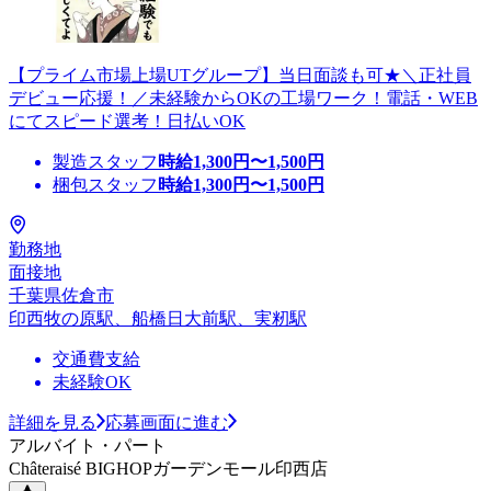
【プライム市場上場UTグループ】当日面談も可★＼正社員
デビュー応援！／未経験からOKの工場ワーク！電話・WEB
にてスピード選考！日払いOK
製造スタッフ
時給
1,300
円〜
1,500
円
梱包スタッフ
時給
1,300
円〜
1,500
円
勤務地
面接地
千葉県佐倉市
印西牧の原駅、船橋日大前駅、実籾駅
交通費支給
未経験OK
詳細を見る
応募画面に進む
アルバイト・パート
Châteraisé BIGHOPガーデンモール印西店