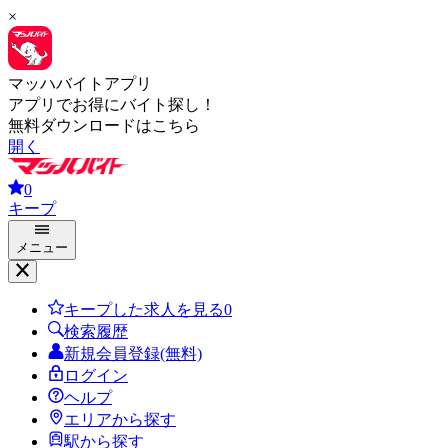
×
マッハバイトアプリ
アプリでお得にバイト探し！
無料ダウンロードはこちら
開く
0
キープ
メニュー
キープした求人を見る
0
検索履歴
新規会員登録(無料)
ログイン
ヘルプ
エリアから探す
駅から探す