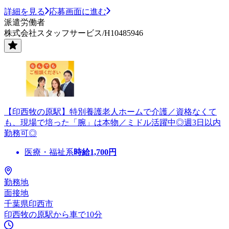
詳細を見る
応募画面に進む
派遣労働者
株式会社スタッフサービス/H10485946
【印西牧の原駅】特別養護老人ホームで介護／資格なくて
も、現場で培った「腕」は本物／ミドル活躍中◎週3日以内
勤務可◎
医療・福祉系
時給
1,700
円
勤務地
面接地
千葉県印西市
印西牧の原駅から車で10分