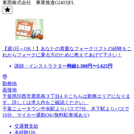
東西株式会社 事業推進G[403]FL
【週1日～OK！】あなたの貴重なフォークリフトの経験をこ
れからフォークに乗る方のために教えてあげて下さい！
講師・インストラクター
時給
1,300
円〜
1,625
円
勤務地
面接地
千葉県印西市鹿黒南３丁目4 ※こちらは勤務エリアになりま
す。詳しくは求人内をご確認ください。
千葉ニュータウン中央駅よりバスで7分、木下駅よりバスで
10分、マイカー通勤OK(無料駐車場あり)
交通費支給
未経験OK