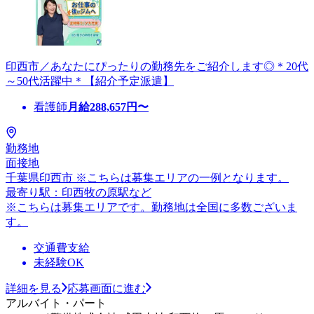
印西市／あなたにぴったりの勤務先をご紹介します◎＊20代
～50代活躍中＊【紹介予定派遣】
看護師
月給
288,657
円〜
勤務地
面接地
千葉県印西市 ※こちらは募集エリアの一例となります。
最寄り駅：印西牧の原駅など
※こちらは募集エリアです。勤務地は全国に多数ございま
す。
交通費支給
未経験OK
詳細を見る
応募画面に進む
アルバイト・パート