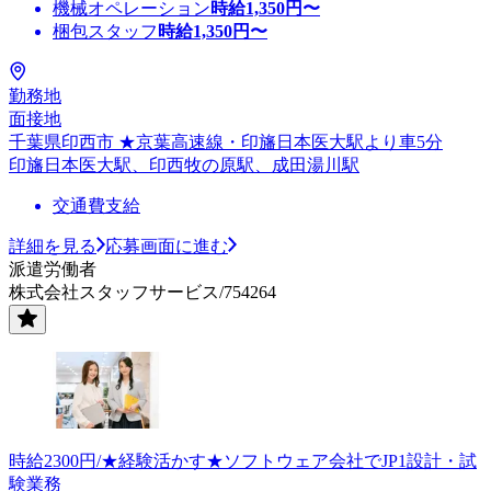
機械オペレーション
時給
1,350
円〜
梱包スタッフ
時給
1,350
円〜
勤務地
面接地
千葉県印西市 ★京葉高速線・印旛日本医大駅より車5分
印旛日本医大駅、印西牧の原駅、成田湯川駅
交通費支給
詳細を見る
応募画面に進む
派遣労働者
株式会社スタッフサービス/754264
時給2300円/★経験活かす★ソフトウェア会社でJP1設計・試
験業務