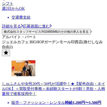
シフト
週2日からOK
交通費支給
詳細を見る
応募画面に進む
株式会社スタッフサービス/H10485946のその他の求人を見る
アルバイト・パート
ジュエルカフェ BIGHOPガーデンモール印西店(身だしなみ
自由2)
しゅふさんや女性20代～50代が活躍中！★【髪色自由・ネイ
ルOK】＜買取受付事務＞未経験スタートが9割！意欲・人柄
重視で接客採用中！
販売・ファッション・レンタル
時給
1,200
円〜
1,500
円