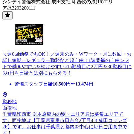
シンテイ警備株式会社 成田支社 印西牧の原(16)エリ
ア/A3203200111
＼週0回勤務でもOK！／週末のみ・Wワーク・月に数回・お
試し短期・レギュラー勤務など超自由！1週間毎の自由シフ
トで働きやすい＆続けやすい♪15勤務目に2万円＆30勤務目に
3万円を日給とは別にもらえる！
警備スタッフ
日給
10,500
円〜
13,474
円
勤務地
面接地
千葉県印西市 ※本原稿内の駅・エリア名は募集エリアで
す。面接地は【千葉県富里市日吉台2丁目4-3 成田コリンズ
2F】です。お仕事は千葉県と都内を中心に毎日ご用意中で
す！