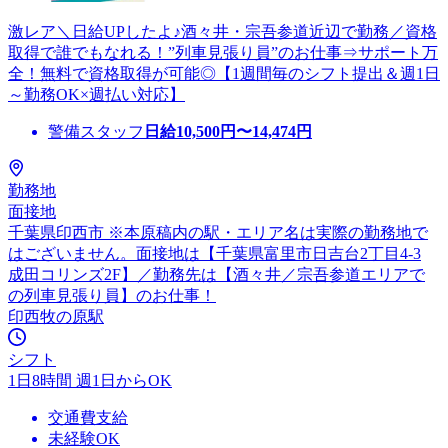
激レア＼日給UPしたよ♪酒々井・宗吾参道近辺で勤務／資格
取得で誰でもなれる！”列車見張り員”のお仕事⇒サポート万
全！無料で資格取得が可能◎【1週間毎のシフト提出＆週1日
～勤務OK×週払い対応】
警備スタッフ
日給
10,500
円〜
14,474
円
勤務地
面接地
千葉県印西市 ※本原稿内の駅・エリア名は実際の勤務地で
はございません。面接地は【千葉県富里市日吉台2丁目4-3
成田コリンズ2F】／勤務先は【酒々井／宗吾参道エリアで
の列車見張り員】のお仕事！
印西牧の原駅
シフト
1日8時間 週1日からOK
交通費支給
未経験OK