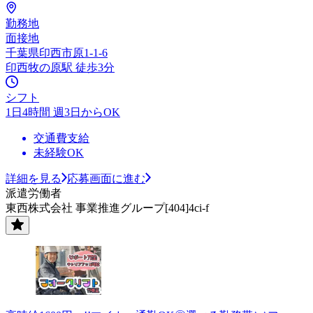
勤務地
面接地
千葉県印西市原1-1-6
印西牧の原駅 徒歩3分
シフト
1日4時間 週3日からOK
交通費支給
未経験OK
詳細を見る
応募画面に進む
派遣労働者
東西株式会社 事業推進グループ[404]4ci-f