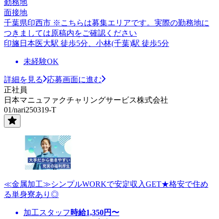
勤務地
面接地
千葉県印西市 ※こちらは募集エリアです。実際の勤務地に
つきましては原稿内をご確認ください
印旛日本医大駅 徒歩5分、小林(千葉)駅 徒歩5分
未経験OK
詳細を見る
応募画面に進む
正社員
日本マニュファクチャリングサービス株式会社
01/nari250319-T
≪金属加工≫シンプルWORKで安定収入GET★格安で住め
る単身寮あり◎
加工スタッフ
時給
1,350
円〜