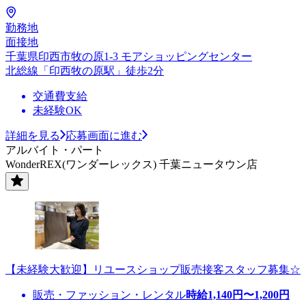
勤務地
面接地
千葉県印西市牧の原1-3 モアショッピングセンター
北総線「印西牧の原駅」徒歩2分
交通費支給
未経験OK
詳細を見る
応募画面に進む
アルバイト・パート
WonderREX(ワンダーレックス) 千葉ニュータウン店
【未経験大歓迎】リユースショップ販売接客スタッフ募集☆
販売・ファッション・レンタル
時給
1,140
円〜
1,200
円