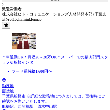
派遣労働者
株式会社ヒト・コミュニケーションズ人材開発本部 (千葉支
店)/s0f15dmmsinkfunaco
＊車通勤OK＊月収26～28万OK＊スーパーでの精肉部門スタ
ッフ＠船橋インター
フード系
時給
1,600
円〜
勤務地
面接地
千葉県船橋市 ※詳細な勤務地につきましては、面接時にご
確認をお願いいたします。
船橋駅、西船橋駅、原木中山駅