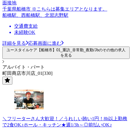
面接地
千葉県船橋市 ※こちらは募集エリアとなります。
船橋駅、西船橋駅、北習志野駅
交通費支給
未経験OK
詳細を見る
応募画面に進む
ユースタイルケア【船橋市】01_重訪_非常勤_夜勤/Jbのその他の求人
を見る
アルバイト・パート
町田商店市川店_01[330]
＼フリーターさん大歓迎！／うれしい賄い1円！8h以上勤務
で2食OK♪ホール・キッチン★週1/3h～◎前払いOK♪