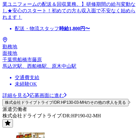
業ユニフォームの配送＆回収業務。】研修期間の給与変動な
し★安心のスタート！初めての方も収入面で不安なく始めら
れます！
配送・物流スタッフ
時給
1,800
円〜
勤務地
面接地
千葉県船橋市藤原
馬込沢駅、西船橋駅、原木中山駅
交通費支給
未経験OK
詳細を見る
応募画面に進む
株式会社ドライブトライブ/DR:HP130-03-MHのその他の求人を見る
派遣労働者
株式会社ドライブトライブ/DR:HP190-02-MH