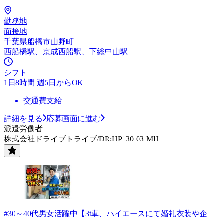
勤務地
面接地
千葉県船橋市山野町
西船橋駅、京成西船駅、下総中山駅
シフト
1日8時間 週5日からOK
交通費支給
詳細を見る
応募画面に進む
派遣労働者
株式会社ドライブトライブ/DR:HP130-03-MH
#30～40代男女活躍中【3t車、ハイエースにて婚礼衣装や企