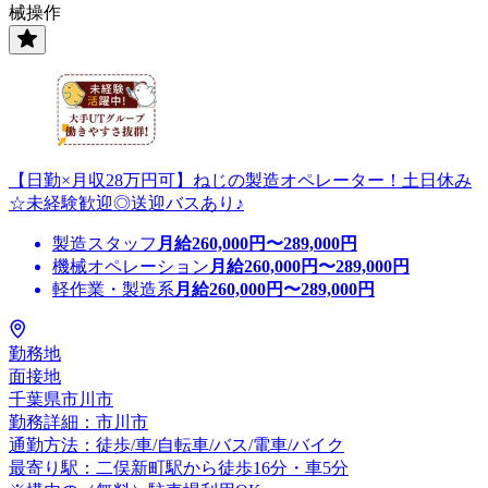
械操作
【日勤×月収28万円可】ねじの製造オペレーター！土日休み
☆未経験歓迎◎送迎バスあり♪
製造スタッフ
月給
260,000
円〜
289,000
円
機械オペレーション
月給
260,000
円〜
289,000
円
軽作業・製造系
月給
260,000
円〜
289,000
円
勤務地
面接地
千葉県市川市
勤務詳細：市川市
通勤方法：徒歩/車/自転車/バス/電車/バイク
最寄り駅：二俣新町駅から徒歩16分・車5分