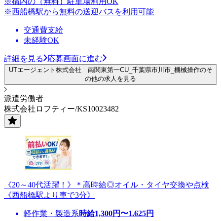
※構内の（無料）駐車場利用OK
※西船橋駅から無料の送迎バスを利用可能
交通費支給
未経験OK
詳細を見る
応募画面に進む
UTエージェント株式会社 南関東第一CU_千葉県市川市_機械操作のそ
の他の求人を見る
派遣労働者
株式会社ロフティー/KS10023482
《20～40代活躍！》＊高時給◎オイル・タイヤ交換や点検
《西船橋駅より車で3分》
軽作業・製造系
時給
1,300
円〜
1,625
円