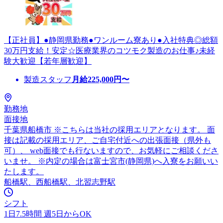
【正社員】●静岡県勤務●ワンルーム寮あり●入社特典◎総額
30万円支給！安定☆医療業界のコツモク製造のお仕事♪未経
験大歓迎【若年層歓迎】
製造スタッフ
月給
225,000
円〜
勤務地
面接地
千葉県船橋市 ※こちらは当社の採用エリアとなります。 面
接は記載の採用エリア、ご自宅付近への出張面接（県外も
可）、 web面接でも行ないますので、お気軽にご相談くださ
いませ。 ※内定の場合は富士宮市(静岡県)へ入寮をお願いい
たします。
船橋駅、西船橋駅、北習志野駅
シフト
1日7.5時間 週5日からOK