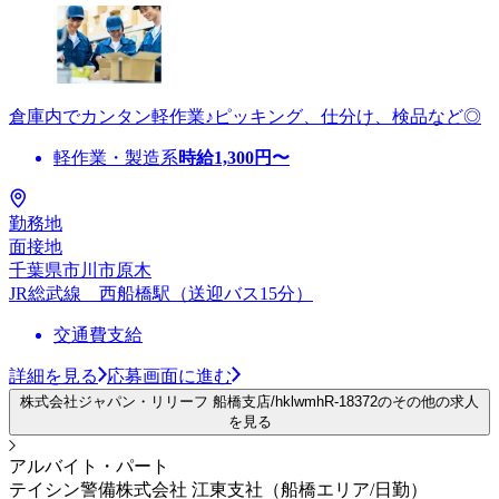
倉庫内でカンタン軽作業♪ピッキング、仕分け、検品など◎
軽作業・製造系
時給
1,300
円〜
勤務地
面接地
千葉県市川市原木
JR総武線 西船橋駅（送迎バス15分）
交通費支給
詳細を見る
応募画面に進む
株式会社ジャパン・リリーフ 船橋支店/hklwmhR-18372のその他の求人
を見る
アルバイト・パート
テイシン警備株式会社 江東支社（船橋エリア/日勤）