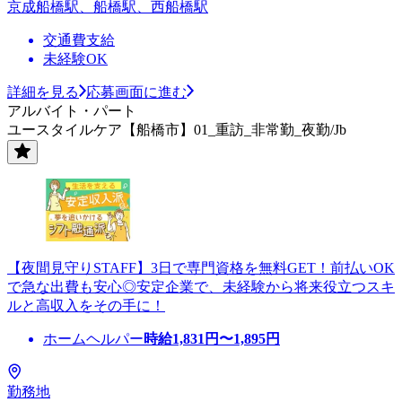
京成船橋駅、船橋駅、西船橋駅
交通費支給
未経験OK
詳細を見る
応募画面に進む
アルバイト・パート
ユースタイルケア【船橋市】01_重訪_非常勤_夜勤/Jb
【夜間見守りSTAFF】3日で専門資格を無料GET！前払いOK
で急な出費も安心◎安定企業で、未経験から将来役立つスキ
ルと高収入をその手に！
ホームヘルパー
時給
1,831
円〜
1,895
円
勤務地