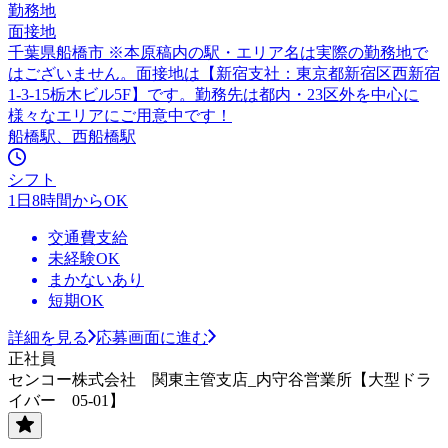
勤務地
面接地
千葉県船橋市 ※本原稿内の駅・エリア名は実際の勤務地で
はございません。面接地は【新宿支社：東京都新宿区西新宿
1-3-15栃木ビル5F】です。勤務先は都内・23区外を中心に
様々なエリアにご用意中です！
船橋駅、西船橋駅
シフト
1日8時間からOK
交通費支給
未経験OK
まかないあり
短期OK
詳細を見る
応募画面に進む
正社員
センコー株式会社 関東主管支店_内守谷営業所【大型ドラ
イバー 05-01】