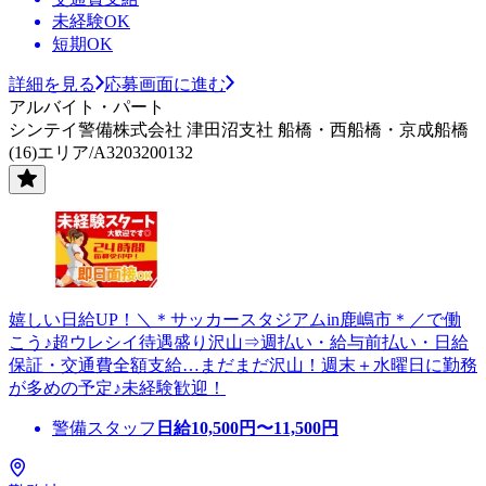
未経験OK
短期OK
詳細を見る
応募画面に進む
アルバイト・パート
シンテイ警備株式会社 津田沼支社 船橋・西船橋・京成船橋
(16)エリア/A3203200132
嬉しい日給UP！＼＊サッカースタジアムin鹿嶋市＊／で働
こう♪超ウレシイ待遇盛り沢山⇒週払い・給与前払い・日給
保証・交通費全額支給…まだまだ沢山！週末＋水曜日に勤務
が多めの予定♪未経験歓迎！
警備スタッフ
日給
10,500
円〜
11,500
円