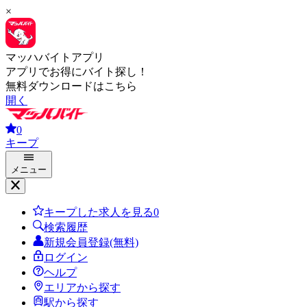
×
マッハバイトアプリ
アプリでお得にバイト探し！
無料ダウンロードはこちら
開く
0
キープ
メニュー
キープした求人を見る
0
検索履歴
新規会員登録(無料)
ログイン
ヘルプ
エリアから探す
駅から探す