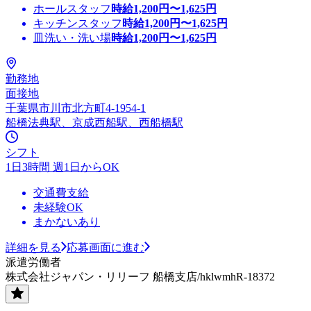
ホールスタッフ
時給
1,200
円〜
1,625
円
キッチンスタッフ
時給
1,200
円〜
1,625
円
皿洗い・洗い場
時給
1,200
円〜
1,625
円
勤務地
面接地
千葉県市川市北方町4-1954-1
船橋法典駅、京成西船駅、西船橋駅
シフト
1日3時間 週1日からOK
交通費支給
未経験OK
まかないあり
詳細を見る
応募画面に進む
派遣労働者
株式会社ジャパン・リリーフ 船橋支店/hklwmhR-18372