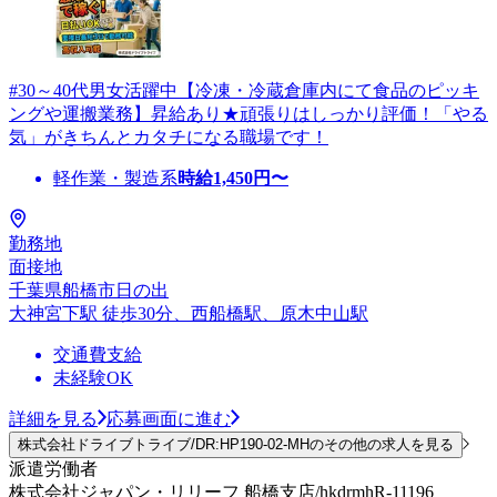
#30～40代男女活躍中【冷凍・冷蔵倉庫内にて食品のピッキ
ングや運搬業務】昇給あり★頑張りはしっかり評価！「やる
気」がきちんとカタチになる職場です！
軽作業・製造系
時給
1,450
円〜
勤務地
面接地
千葉県船橋市日の出
大神宮下駅 徒歩30分、西船橋駅、原木中山駅
交通費支給
未経験OK
詳細を見る
応募画面に進む
株式会社ドライブトライブ/DR:HP190-02-MHのその他の求人を見る
派遣労働者
株式会社ジャパン・リリーフ 船橋支店/hkdrmhR-11196