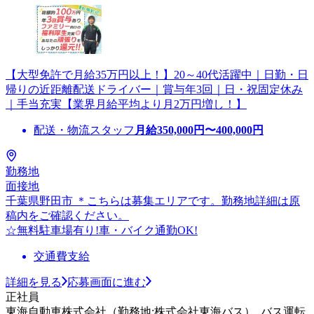
【大型免許で月給35万円以上！】20～40代活躍中｜日勤・日
帰りの近距離配送ドライバー｜賞与年3回｜日・祝固定休み
｜手当充実【業界月給平均より月2万円増し！】
配送・物流スタッフ
月給
350,000
円〜
400,000
円
勤務地
面接地
千葉県野田市 ＊こちらは募集エリアです。勤務地詳細は原
稿内をご確認ください。
☆無料駐車場有り!車・バイク通勤OK!
交通費支給
詳細を見る
応募画面に進む
正社員
東海自動車株式会社（勤務地:株式会社東海バス）_バス運転