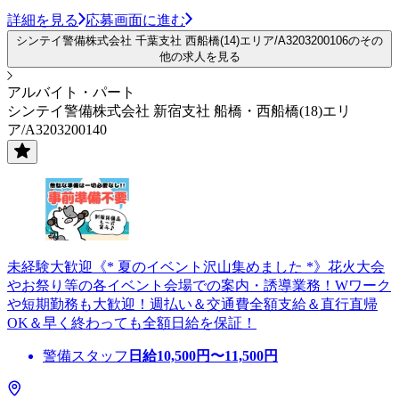
詳細を見る
応募画面に進む
シンテイ警備株式会社 千葉支社 西船橋(14)エリア/A3203200106のその
他の求人を見る
アルバイト・パート
シンテイ警備株式会社 新宿支社 船橋・西船橋(18)エリ
ア/A3203200140
未経験大歓迎《* 夏のイベント沢山集めました *》花火大会
やお祭り等の各イベント会場での案内・誘導業務！Wワーク
や短期勤務も大歓迎！週払い＆交通費全額支給＆直行直帰
OK＆早く終わっても全額日給を保証！
警備スタッフ
日給
10,500
円〜
11,500
円