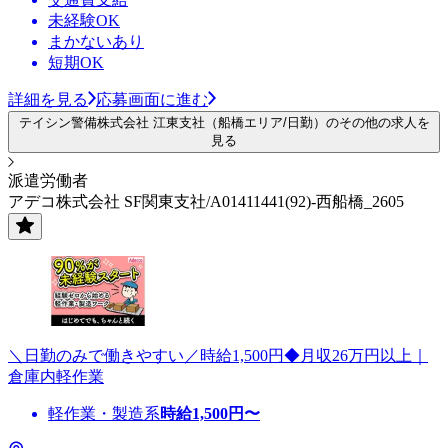
未経験OK
まかないあり
短期OK
詳細を見る
応募画面に進む
テイシン警備株式会社 江東支社（船橋エリア/日勤）のその他の求人を
見る
派遣労働者
アデコ株式会社 SF関東支社/A01411441(92)-西船橋_2605
＼日勤のみで働きやすい／時給1,500円◆月収26万円以上｜
倉庫内軽作業
軽作業・製造系
時給
1,500
円〜