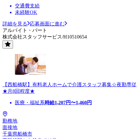
交通費支給
未経験OK
詳細を見る
応募画面に進む
アルバイト・パート
株式会社スタッフサービス/H10510654
【西船橋駅】有料老人ホームで介護スタッフ募集☆夜勤専従
★月8回程度★
医療・福祉系
時給
1,207
円〜
1,460
円
勤務地
面接地
千葉県船橋市