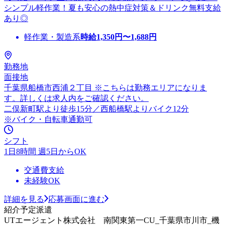
シンプル軽作業！夏も安心の熱中症対策＆ドリンク無料支給
あり◎
軽作業・製造系
時給
1,350
円〜
1,688
円
勤務地
面接地
千葉県船橋市西浦２丁目 ※こちらは勤務エリアになりま
す。詳しくは求人内をご確認ください。
二俣新町駅より徒歩15分／西船橋駅よりバイク12分
※バイク・自転車通勤可
シフト
1日8時間 週5日からOK
交通費支給
未経験OK
詳細を見る
応募画面に進む
紹介予定派遣
UTエージェント株式会社 南関東第一CU_千葉県市川市_機