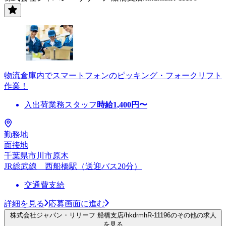
物流倉庫内でスマートフォンのピッキング・フォークリフト
作業！
入出荷業務スタッフ
時給
1,400
円〜
勤務地
面接地
千葉県市川市原木
JR総武線 西船橋駅（送迎バス20分）
交通費支給
詳細を見る
応募画面に進む
株式会社ジャパン・リリーフ 船橋支店/hkdrmhR-11196のその他の求人
を見る