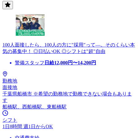
100人面接したら、100人の方に"採用"って―。そのくらい本
気の募集中！ ◎日払いOK ◎シフトは”超"自由
警備スタッフ
日給
12,000
円〜
14,200
円
勤務地
面接地
千葉県船橋市 ※希望の勤務地で勤務できない場合もありま
す
船橋駅、西船橋駅、東船橋駅
シフト
1日8時間 週1日からOK
交通費支給