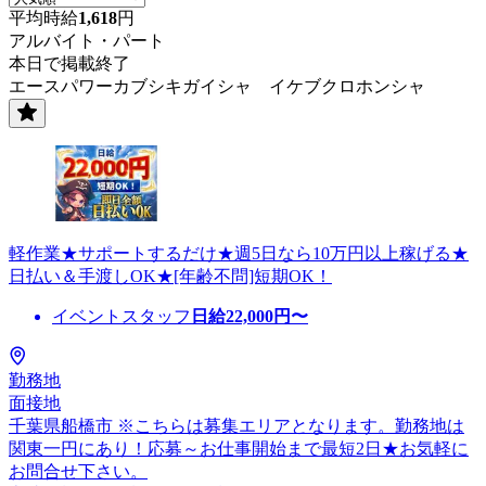
平均時給
1,618
円
アルバイト・パート
本日で掲載終了
エースパワーカブシキガイシャ イケブクロホンシャ
軽作業★サポートするだけ★週5日なら10万円以上稼げる★
日払い＆手渡しOK★[年齢不問]短期OK！
イベントスタッフ
日給
22,000
円〜
勤務地
面接地
千葉県船橋市 ※こちらは募集エリアとなります。勤務地は
関東一円にあり！応募～お仕事開始まで最短2日★お気軽に
お問合せ下さい。