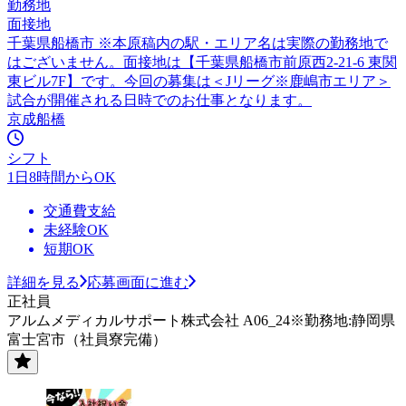
勤務地
面接地
千葉県船橋市 ※本原稿内の駅・エリア名は実際の勤務地で
はございません。面接地は【千葉県船橋市前原西2-21-6 東関
東ビル7F】です。今回の募集は＜Jリーグ※鹿嶋市エリア＞
試合が開催される日時でのお仕事となります。
京成船橋
シフト
1日8時間からOK
交通費支給
未経験OK
短期OK
詳細を見る
応募画面に進む
正社員
アルムメディカルサポート株式会社 A06_24※勤務地:静岡県
富士宮市（社員寮完備）