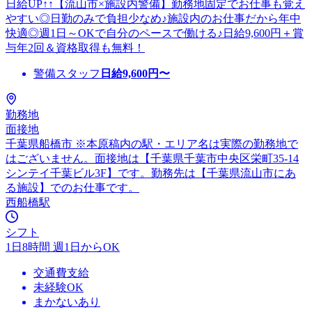
日給UP↑↑【流山市×施設内警備】勤務地固定でお仕事も覚え
やすい◎日勤のみで負担少なめ♪施設内のお仕事だから年中
快適◎週1日～OKで自分のペースで働ける♪日給9,600円＋賞
与年2回＆資格取得も無料！
警備スタッフ
日給
9,600
円〜
勤務地
面接地
千葉県船橋市 ※本原稿内の駅・エリア名は実際の勤務地で
はございません。面接地は【千葉県千葉市中央区栄町35-14
シンテイ千葉ビル3F】です。勤務先は【千葉県流山市にあ
る施設】でのお仕事です。
西船橋駅
シフト
1日8時間 週1日からOK
交通費支給
未経験OK
まかないあり