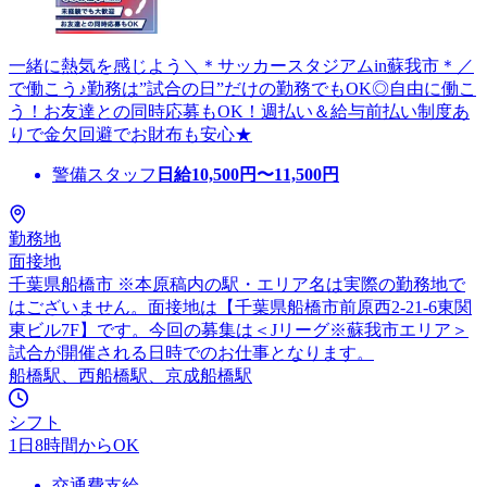
一緒に熱気を感じよう＼＊サッカースタジアムin蘇我市＊／
で働こう♪勤務は”試合の日”だけの勤務でもOK◎自由に働こ
う！お友達との同時応募もOK！週払い＆給与前払い制度あ
りで金欠回避でお財布も安心★
警備スタッフ
日給
10,500
円〜
11,500
円
勤務地
面接地
千葉県船橋市 ※本原稿内の駅・エリア名は実際の勤務地で
はございません。面接地は【千葉県船橋市前原西2-21-6東関
東ビル7F】です。今回の募集は＜Jリーグ※蘇我市エリア＞
試合が開催される日時でのお仕事となります。
船橋駅、西船橋駅、京成船橋駅
シフト
1日8時間からOK
交通費支給