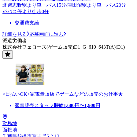
北習志野駅より車・バス15分/津田沼駅より車・バス20分
※バス停より徒歩0分
交通費支給
詳細を見る
応募画面に進む
派遣労働者
株式会社フェローズ(ゲーム販売)D1_G_610_643T(A)(D1)
<日払いOK>家電量販店でゲームなどの販売のお仕事★
家電販売スタッフ
時給
1,600
円〜
1,900
円
勤務地
面接地
千葉県船橋市習志野5-2-12