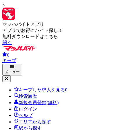
×
マッハバイトアプリ
アプリでお得にバイト探し！
無料ダウンロードはこちら
開く
0
キープ
メニュー
キープした求人を見る
0
検索履歴
新規会員登録(無料)
ログイン
ヘルプ
エリアから探す
駅から探す