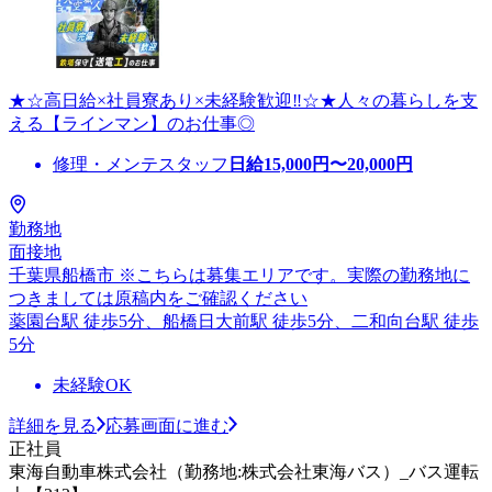
★☆高日給×社員寮あり×未経験歓迎‼☆★人々の暮らしを支
える【ラインマン】のお仕事◎
修理・メンテスタッフ
日給
15,000
円〜
20,000
円
勤務地
面接地
千葉県船橋市 ※こちらは募集エリアです。実際の勤務地に
つきましては原稿内をご確認ください
薬園台駅 徒歩5分、船橋日大前駅 徒歩5分、二和向台駅 徒歩
5分
未経験OK
詳細を見る
応募画面に進む
正社員
東海自動車株式会社（勤務地:株式会社東海バス）_バス運転