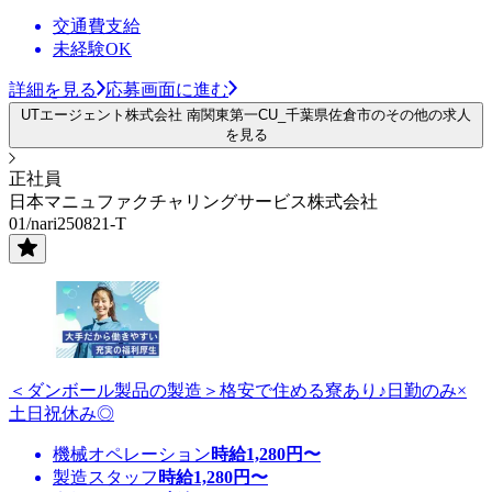
交通費支給
未経験OK
詳細を見る
応募画面に進む
UTエージェント株式会社 南関東第一CU_千葉県佐倉市のその他の求人
を見る
正社員
日本マニュファクチャリングサービス株式会社
01/nari250821-T
＜ダンボール製品の製造＞格安で住める寮あり♪日勤のみ×
土日祝休み◎
機械オペレーション
時給
1,280
円〜
製造スタッフ
時給
1,280
円〜