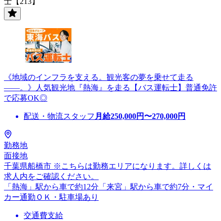
士【213】
《地域のインフラを支える。観光客の夢を乗せて走る
――。》人気観光地『熱海』を走る【バス運転士】普通免許
で応募OK◎
配送・物流スタッフ
月給
250,000
円〜
270,000
円
勤務地
面接地
千葉県船橋市 ※こちらは勤務エリアになります。詳しくは
求人内をご確認ください。
「熱海」駅から車で約12分「来宮」駅から車で約7分・マイ
カー通勤ＯＫ・駐車場あり
交通費支給