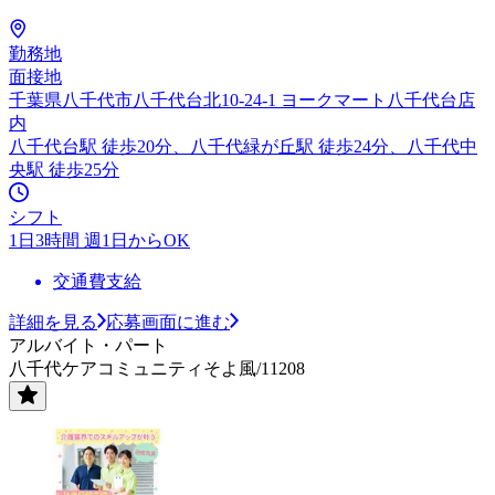
勤務地
面接地
千葉県八千代市八千代台北10-24-1 ヨークマート八千代台店
内
八千代台駅 徒歩20分、八千代緑が丘駅 徒歩24分、八千代中
央駅 徒歩25分
シフト
1日3時間 週1日からOK
交通費支給
詳細を見る
応募画面に進む
アルバイト・パート
八千代ケアコミュニティそよ風/11208