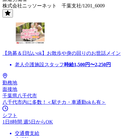
株式会社ニッソーネット 千葉支社/1201_6009
【急募＆日払いok】お散歩や身の回りのお世話メイン
老人介護施設スタッフ
時給
1,500
円〜
2,250
円
勤務地
面接地
千葉県八千代市
八千代市内に多数！＜駅チカ・車通勤okも有＞
シフト
1日8時間 週5日からOK
交通費支給