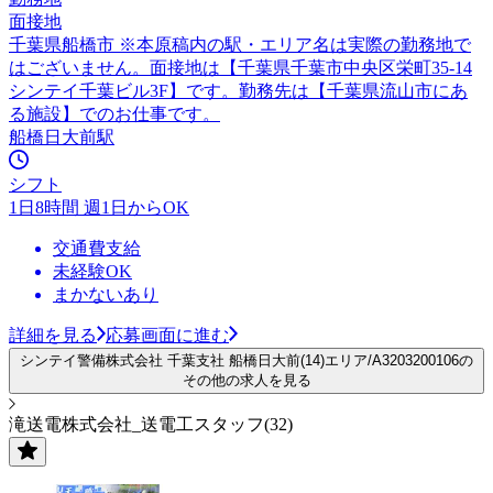
面接地
千葉県船橋市 ※本原稿内の駅・エリア名は実際の勤務地で
はございません。面接地は【千葉県千葉市中央区栄町35-14
シンテイ千葉ビル3F】です。勤務先は【千葉県流山市にあ
る施設】でのお仕事です。
船橋日大前駅
シフト
1日8時間 週1日からOK
交通費支給
未経験OK
まかないあり
詳細を見る
応募画面に進む
シンテイ警備株式会社 千葉支社 船橋日大前(14)エリア/A3203200106の
その他の求人を見る
滝送電株式会社_送電工スタッフ(32)