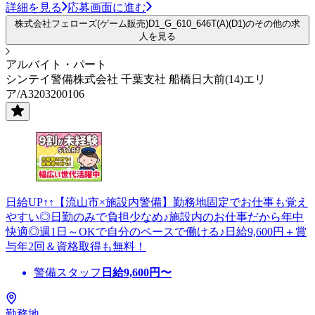
詳細を見る
応募画面に進む
株式会社フェローズ(ゲーム販売)D1_G_610_646T(A)(D1)のその他の求
人を見る
アルバイト・パート
シンテイ警備株式会社 千葉支社 船橋日大前(14)エリ
ア/A3203200106
日給UP↑↑【流山市×施設内警備】勤務地固定でお仕事も覚え
やすい◎日勤のみで負担少なめ♪施設内のお仕事だから年中
快適◎週1日～OKで自分のペースで働ける♪日給9,600円＋賞
与年2回＆資格取得も無料！
警備スタッフ
日給
9,600
円〜
勤務地