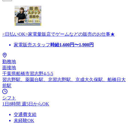
<日払いOK>家電量販店でゲームなどの販売のお仕事★
家電販売スタッフ
時給
1,600
円〜
1,900
円
勤務地
面接地
千葉県船橋市習志野4-5-5
習志野駅、薬園台駅、北習志野駅、京成大久保駅、船橋日大
前駅
シフト
1日8時間 週5日からOK
交通費支給
未経験OK