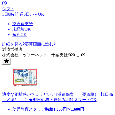
シフト
1日8時間 週5日からOK
交通費支給
未経験OK
短期OK
詳細を見る
応募画面に進む
派遣労働者
株式会社ニッソーネット 千葉支社/0201_109
適度な距離感がちょうどいい♪派遣保育士（要資格）【1日4h
～／週3～ok】★即日勤務・夏休み明けスタートOK
幼児教育スタッフ
時給
1,350
円〜
1,600
円