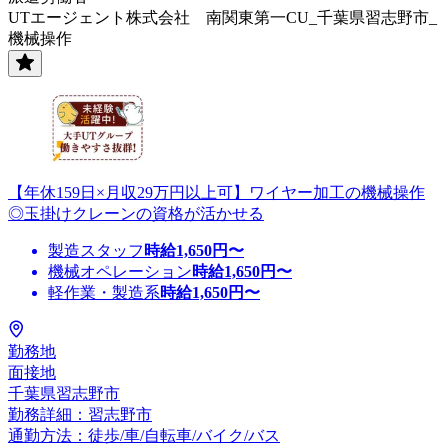
UTエージェント株式会社 南関東第一CU_千葉県習志野市_
機械操作
【年休159日×月収29万円以上可】ワイヤー加工の機械操作
◎玉掛けクレーンの資格が活かせる
製造スタッフ
時給
1,650
円〜
機械オペレーション
時給
1,650
円〜
軽作業・製造系
時給
1,650
円〜
勤務地
面接地
千葉県習志野市
勤務詳細：習志野市
通勤方法：徒歩/車/自転車/バイク/バス