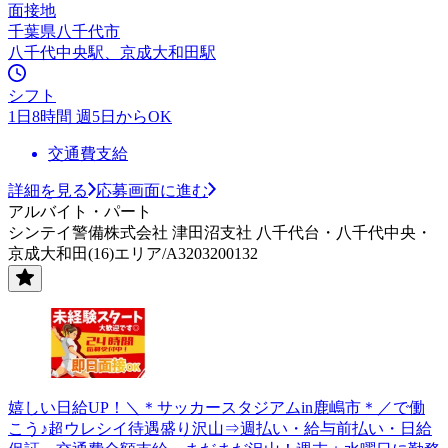
面接地
千葉県八千代市
八千代中央駅、京成大和田駅
シフト
1日8時間 週5日からOK
交通費支給
詳細を見る
応募画面に進む
アルバイト・パート
シンテイ警備株式会社 津田沼支社 八千代台・八千代中央・
京成大和田(16)エリア/A3203200132
嬉しい日給UP！＼＊サッカースタジアムin鹿嶋市＊／で働
こう♪超ウレシイ待遇盛り沢山⇒週払い・給与前払い・日給