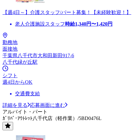
【週4日～】介護スタッフ/パート募集！【未経験歓迎！】
老人介護施設スタッフ
時給
1,340
円〜
1,420
円
勤務地
面接地
千葉県八千代市大和田新田917-6
八千代緑が丘駅
シフト
週4日からOK
交通費支給
詳細を見る
応募画面に進む
アルバイト・パート
ｶﾞﾘﾊﾞｰｱｳﾄﾚｯﾄ八千代店（軽作業）/5BD0476L