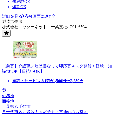
未経験OK
短期OK
詳細を見る
応募画面に進む
派遣労働者
株式会社ニッソーネット 千葉支社/1201_6594
【急募】介護職／履歴書なしで即応募＆スグ開始！経験・知
識"0"OK【日払いOK】
施設・サービス系
時給
1,500
円〜
2,250
円
勤務地
面接地
千葉県八千代市
八千代市内に多数！＜駅チカ・車通勤okも有＞