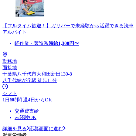
【フルタイム歓迎！】ガリバーで未経験から活躍できる洗車
アルバイト
軽作業・製造系
時給
1,300
円〜
勤務地
面接地
千葉県八千代市大和田新田130-8
八千代緑が丘駅 徒歩11分
シフト
1日6時間 週4日からOK
交通費支給
未経験OK
詳細を見る
応募画面に進む
派遣労働者