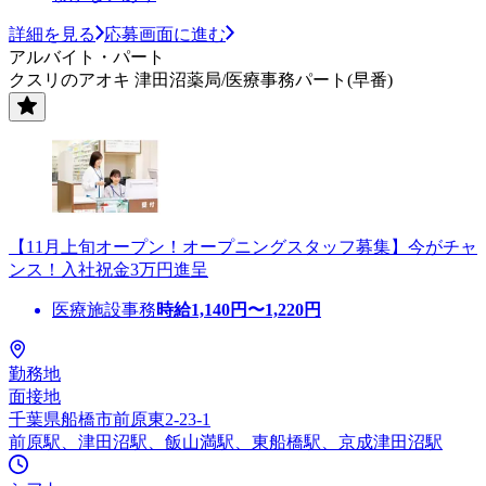
詳細を見る
応募画面に進む
アルバイト・パート
クスリのアオキ 津田沼薬局/医療事務パート(早番)
【11月上旬オープン！オープニングスタッフ募集】今がチャ
ンス！入社祝金3万円進呈
医療施設事務
時給
1,140
円〜
1,220
円
勤務地
面接地
千葉県船橋市前原東2-23-1
前原駅、津田沼駅、飯山満駅、東船橋駅、京成津田沼駅