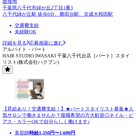
面接地
千葉県八千代市緑が丘2丁目1番3
八千代緑が丘駅 徒歩6分、勝田台駅、京成大和田駅
交通費支給
未経験OK
詳細を見る
応募画面に進む
アルバイト・パート
HAIR STUDIO IWASAKI 千葉八千代台店［パート］スタイ
リスト(株式会社ハクブン)
【昇給あり！交通費支給！】★パートスタイリスト募集★人
気サロンで働きませんか？復職希望の方大歓迎◎ネイル・ピ
アス・カラーOKで自分らしく働けます♪
美容師
時給
1,350
円〜
1,600
円