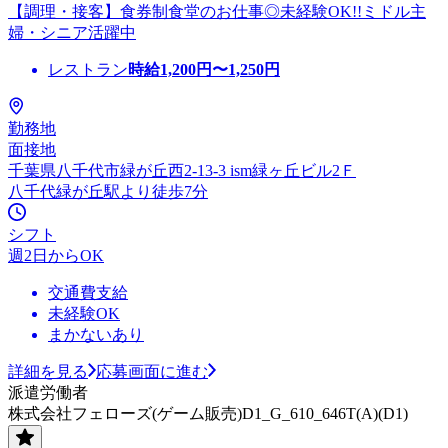
【調理・接客】食券制食堂のお仕事◎未経験OK!!ミドル主
婦・シニア活躍中
レストラン
時給
1,200
円〜
1,250
円
勤務地
面接地
千葉県八千代市緑が丘西2-13-3 ism緑ヶ丘ビル2Ｆ
八千代緑が丘駅より徒歩7分
シフト
週2日からOK
交通費支給
未経験OK
まかないあり
詳細を見る
応募画面に進む
派遣労働者
株式会社フェローズ(ゲーム販売)D1_G_610_646T(A)(D1)