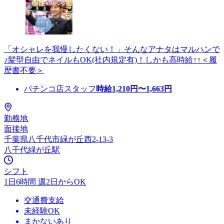
「オシャレを我慢したくない！」そんなアナタはマルハンで
♪髪型自由でネイルもOK(社内規定有)！しかも高時給↑↑＜履
歴書不要＞
パチンコ店スタッフ
時給
1,210
円〜
1,663
円
勤務地
面接地
千葉県八千代市緑が丘西2-13-3
八千代緑が丘駅
シフト
1日6時間 週2日からOK
交通費支給
未経験OK
まかないあり