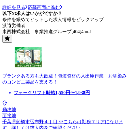
詳細を見る
応募画面に進む
以下の求人はいかがですか？
条件を緩めてヒットした求人情報をピックアップ
派遣労働者
東西株式会社 事業推進グループ[404]4hn-f
ブランクある方も大歓迎！包装資材の入出庫作業！お馴染み
のコンビニ製品を支える！
フォークリフト
時給
1,550
円〜
1,938
円
勤務地
面接地
千葉県船橋市習志野４丁目 ※こちらは勤務エリアになりま
す。詳しくは求人内をご確認ください。