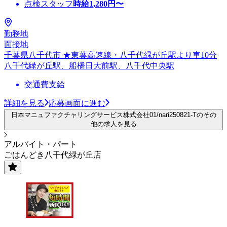
点検スタッフ
時給
1,280
円〜
勤務地
面接地
千葉県八千代市 ★東葉高速線・八千代緑が丘駅より車10分
八千代緑が丘駅、船橋日大前駅、八千代中央駅
交通費支給
詳細を見る
応募画面に進む
日本マニュファクチャリングサービス株式会社01/nari250821-Tのその
他の求人を見る
アルバイト・パート
ごはんどき八千代緑が丘店