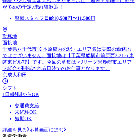
保証・交通費全額支給…まだまだ沢山！週末＋水曜日に勤務
が多めの予定♪未経験歓迎！
警備スタッフ
日給
10,500
円〜
11,500
円
勤務地
面接地
千葉県八千代市 ※本原稿内の駅・エリア名は実際の勤務地
ではございません。面接地は【千葉県船橋市前原西2-21-6 東
関東ビル7F】です。今回の募集は＜Jリーグ※鹿嶋市エリア
＞試合が開催される日時でのお仕事となります。
京成大和田
シフト
1日8時間からOK
交通費支給
未経験OK
短期OK
詳細を見る
応募画面に進む
派遣労働者