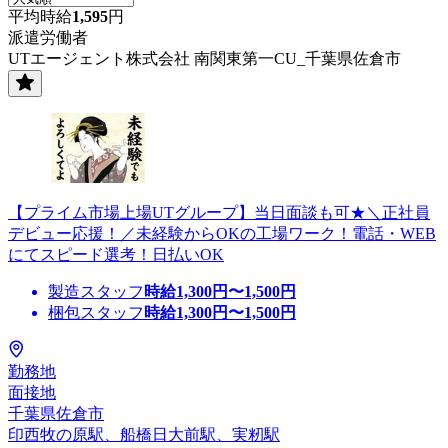
平均時給
1,595
円
派遣労働者
UTエージェント株式会社 南関東第一CU_千葉県佐倉市
【プライム市場上場UTグループ】当日面談も可★＼正社員
デビュー応援！／未経験からOKの工場ワーク！電話・WEB
にてスピード選考！日払いOK
製造スタッフ
時給
1,300
円〜
1,500
円
梱包スタッフ
時給
1,300
円〜
1,500
円
勤務地
面接地
千葉県佐倉市
印西牧の原駅、船橋日大前駅、実籾駅