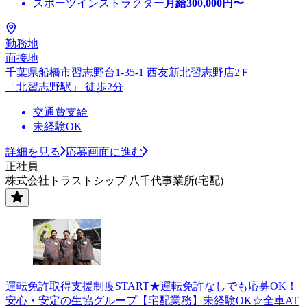
スポーツインストラクター
月給
300,000
円〜
勤務地
面接地
千葉県船橋市習志野台1-35-1 西友新北習志野店2Ｆ
「北習志野駅」 徒歩2分
交通費支給
未経験OK
詳細を見る
応募画面に進む
正社員
株式会社トラストシップ 八千代事業所(宅配)
運転免許取得支援制度START★運転免許なしでも応募OK！
安心・安定の生協グループ【宅配業務】未経験OK☆全車AT