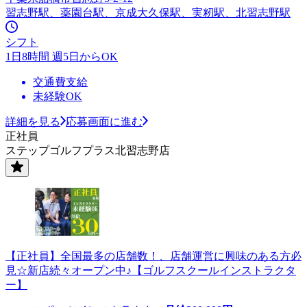
習志野駅、薬園台駅、京成大久保駅、実籾駅、北習志野駅
シフト
1日8時間 週5日からOK
交通費支給
未経験OK
詳細を見る
応募画面に進む
正社員
ステップゴルフプラス北習志野店
【正社員】全国最多の店舗数！、店舗運営に興味のある方必
見☆新店続々オープン中♪【ゴルフスクールインストラクタ
ー】