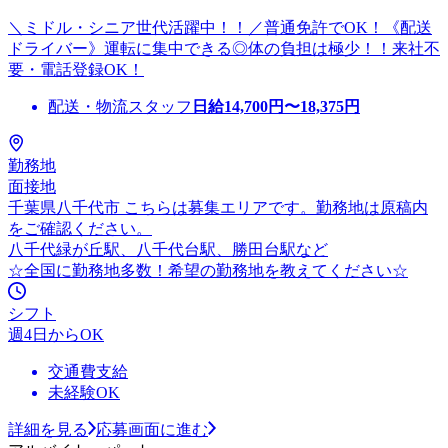
＼ミドル・シニア世代活躍中！！／普通免許でOK！《配送
ドライバー》運転に集中できる◎体の負担は極少！！来社不
要・電話登録OK！
配送・物流スタッフ
日給
14,700
円〜
18,375
円
勤務地
面接地
千葉県八千代市 こちらは募集エリアです。勤務地は原稿内
をご確認ください。
八千代緑が丘駅、八千代台駅、勝田台駅など
☆全国に勤務地多数！希望の勤務地を教えてください☆
シフト
週4日からOK
交通費支給
未経験OK
詳細を見る
応募画面に進む