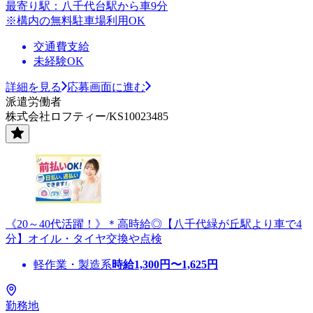
最寄り駅：八千代台駅から車9分
※構内の無料駐車場利用OK
交通費支給
未経験OK
詳細を見る
応募画面に進む
派遣労働者
株式会社ロフティー/KS10023485
《20～40代活躍！》＊高時給◎【八千代緑が丘駅より車で4
分】オイル・タイヤ交換や点検
軽作業・製造系
時給
1,300
円〜
1,625
円
勤務地