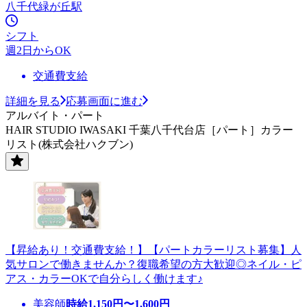
八千代緑が丘駅
シフト
週2日からOK
交通費支給
詳細を見る
応募画面に進む
アルバイト・パート
HAIR STUDIO IWASAKI 千葉八千代台店［パート］カラー
リスト(株式会社ハクブン)
【昇給あり！交通費支給！】【パートカラーリスト募集】人
気サロンで働きませんか？復職希望の方大歓迎◎ネイル・ピ
アス・カラーOKで自分らしく働けます♪
美容師
時給
1,150
円〜
1,600
円