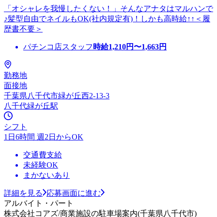
「オシャレを我慢したくない！」そんなアナタはマルハンで
♪髪型自由でネイルもOK(社内規定有)！しかも高時給↑↑＜履
歴書不要＞
パチンコ店スタッフ
時給
1,210
円〜
1,663
円
勤務地
面接地
千葉県八千代市緑が丘西2-13-3
八千代緑が丘駅
シフト
1日6時間 週2日からOK
交通費支給
未経験OK
まかないあり
詳細を見る
応募画面に進む
アルバイト・パート
株式会社コアズ/商業施設の駐車場案内(千葉県八千代市)