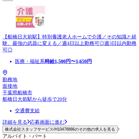
【船橋日大前駅】特別養護老人ホームで介護／その知識と経
験、最強の武器に変える／週4日以上勤務可◎週3日以内勤務
可◎
医療・福祉系
時給
1,500
円〜
1,650
円
勤務地
面接地
千葉県船橋市
船橋日大前駅から徒歩で20分
交通費支給
詳細を見る
応募画面に進む
株式会社スタッフサービス/H10478886のその他の求人を見る
アルバイト・パート