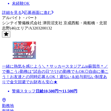
未経験OK
詳細を見る
応募画面に進む
アルバイト・パート
シンテイ警備株式会社 津田沼支社 京成西船・南船橋・北習
志野(46)エリア/A3203200132
一緒に熱気を感じよう＼＊サッカースタジアムin蘇我市＊／
で働こう♪勤務は”試合の日”だけの勤務でもOK◎自由に働こ
う！お友達との同時応募もOK！週払い＆給与前払い制度あ
りで金欠回避でお財布も安心★
警備スタッフ
日給
10,500
円〜
11,500
円
勤務地
面接地