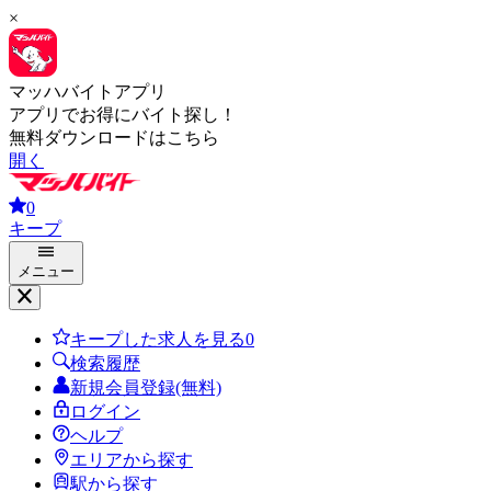
×
マッハバイトアプリ
アプリでお得にバイト探し！
無料ダウンロードはこちら
開く
0
キープ
メニュー
キープした求人を見る
0
検索履歴
新規会員登録(無料)
ログイン
ヘルプ
エリアから探す
駅から探す