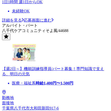
1日1時間 週1日からOK
未経験OK
詳細を見る
応募画面に進む
アルバイト・パート
八千代ケアコミュニティそよ風/44688
【週2日～】機能訓練指導員/パート募集！専門知識で支え
る、明日の元気
医療・福祉系
時給
1,400
円〜
1,500
円
勤務地
面接地
千葉県八千代市大和田新田917-6