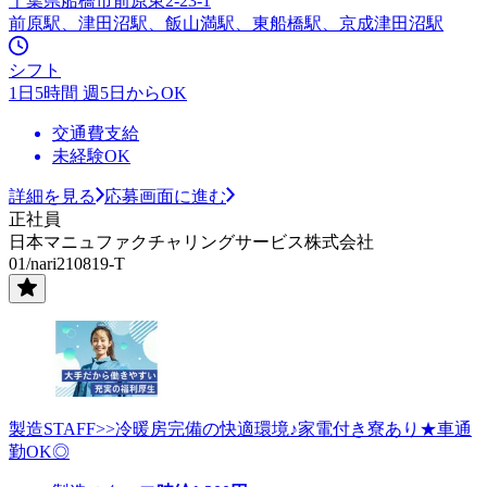
千葉県船橋市前原東2-23-1
前原駅、津田沼駅、飯山満駅、東船橋駅、京成津田沼駅
シフト
1日5時間 週5日からOK
交通費支給
未経験OK
詳細を見る
応募画面に進む
正社員
日本マニュファクチャリングサービス株式会社
01/nari210819-T
製造STAFF>>冷暖房完備の快適環境♪家電付き寮あり★車通
勤OK◎