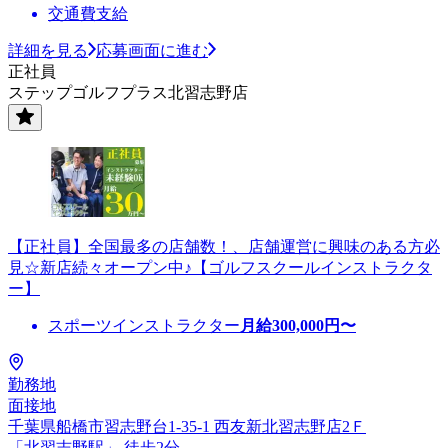
交通費支給
詳細を見る
応募画面に進む
正社員
ステップゴルフプラス北習志野店
【正社員】全国最多の店舗数！、店舗運営に興味のある方必
見☆新店続々オープン中♪【ゴルフスクールインストラクタ
ー】
スポーツインストラクター
月給
300,000
円〜
勤務地
面接地
千葉県船橋市習志野台1-35-1 西友新北習志野店2Ｆ
「北習志野駅」 徒歩2分