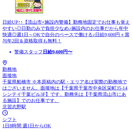
日給UP↑↑【流山市×施設内警備】勤務地固定でお仕事も覚え
やすい◎日勤のみで負担少なめ♪施設内のお仕事だから年中
快適◎週1日～OKで自分のペースで働ける♪日給9,600円＋賞
与年2回＆資格取得も無料！
警備スタッフ
日給
9,600
円〜
勤務地
面接地
千葉県船橋市 ※本原稿内の駅・エリア名は実際の勤務地で
はございません。面接地は【千葉県千葉市中央区栄町35-14
シンテイ千葉ビル3F】です。勤務先は【千葉県流山市にあ
る施設】でのお仕事です。
北習志野駅
シフト
1日8時間 週1日からOK