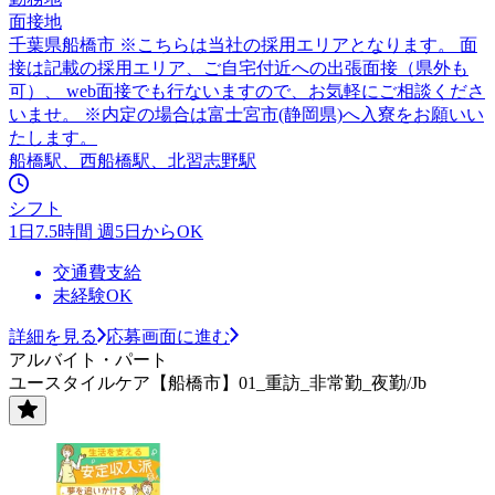
面接地
千葉県船橋市 ※こちらは当社の採用エリアとなります。 面
接は記載の採用エリア、ご自宅付近への出張面接（県外も
可）、 web面接でも行ないますので、お気軽にご相談くださ
いませ。 ※内定の場合は富士宮市(静岡県)へ入寮をお願いい
たします。
船橋駅、西船橋駅、北習志野駅
シフト
1日7.5時間 週5日からOK
交通費支給
未経験OK
詳細を見る
応募画面に進む
アルバイト・パート
ユースタイルケア【船橋市】01_重訪_非常勤_夜勤/Jb