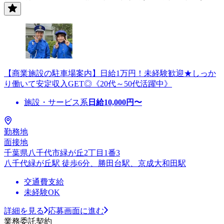
【商業施設の駐車場案内】日給1万円！未経験歓迎★しっか
り働いて安定収入GET◎《20代～50代活躍中》
施設・サービス系
日給
10,000
円〜
勤務地
面接地
千葉県八千代市緑が丘2丁目1番3
八千代緑が丘駅 徒歩6分、勝田台駅、京成大和田駅
交通費支給
未経験OK
詳細を見る
応募画面に進む
業務委託契約