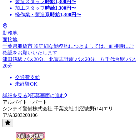
製造スタッフ
時給
1,300
円〜
加工スタッフ
時給
1,300
円〜
軽作業・製造系
時給
1,300
円〜
勤務地
面接地
千葉県船橋市 ※詳細な勤務地につきましては、面接時にご
確認をお願いいたします
津田沼駅 バス20分、北習志野駅 バス20分、八千代台駅 バス
20分
交通費支給
未経験OK
詳細を見る
応募画面に進む
アルバイト・パート
シンテイ警備株式会社 千葉支社 北習志野(14)エリ
ア/A3203200106