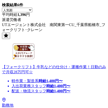
検索結果
6
件
平均時給
1,396
円
派遣労働者
UTエージェント株式会社 南関東第一CU_千葉県船橋市_フ
ォークリフト･クレーン
【フォークリフト】牛乳などの仕分け・運搬作業！日勤のみ
で月収28万円可☆
軽作業・製造系
時給
1,400
円〜
入出荷業務スタッフ
時給
1,400
円〜
配送・物流スタッフ
時給
1,400
円〜
勤務地