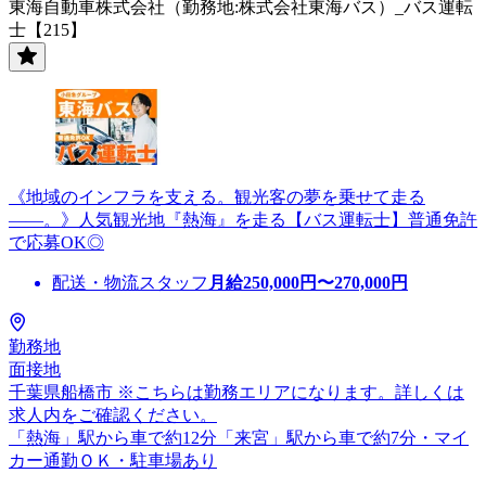
東海自動車株式会社（勤務地:株式会社東海バス）_バス運転
士【215】
《地域のインフラを支える。観光客の夢を乗せて走る
――。》人気観光地『熱海』を走る【バス運転士】普通免許
で応募OK◎
配送・物流スタッフ
月給
250,000
円〜
270,000
円
勤務地
面接地
千葉県船橋市 ※こちらは勤務エリアになります。詳しくは
求人内をご確認ください。
「熱海」駅から車で約12分「来宮」駅から車で約7分・マイ
カー通勤ＯＫ・駐車場あり