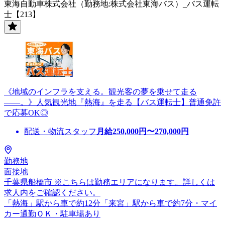
東海自動車株式会社（勤務地:株式会社東海バス）_バス運転
士【213】
《地域のインフラを支える。観光客の夢を乗せて走る
――。》人気観光地『熱海』を走る【バス運転士】普通免許
で応募OK◎
配送・物流スタッフ
月給
250,000
円〜
270,000
円
勤務地
面接地
千葉県船橋市 ※こちらは勤務エリアになります。詳しくは
求人内をご確認ください。
「熱海」駅から車で約12分「来宮」駅から車で約7分・マイ
カー通勤ＯＫ・駐車場あり