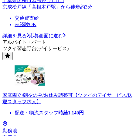
千葉県船橋市習志野台1-11-5
京成松戸線「高根木戸駅」から徒歩約3分
交通費支給
未経験OK
詳細を見る
応募画面に進む
アルバイト・パート
ツクイ習志野台(デイサービス)
家庭両立/朝夕のみ/お休み調整可【ツクイのデイサービス/送
迎スタッフ求人】
配送・物流スタッフ
時給
1,140
円
勤務地