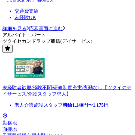
交通費支給
未経験OK
詳細を見る
応募画面に進む
アルバイト・パート
ツクイセカンドラップ船橋(デイサービス)
未経験者歓迎/経験不問/研修制度充実/夜勤なし【ツクイのデ
イサービス/介護スタッフ求人】
老人介護施設スタッフ
時給
1,140
円〜
1,175
円
勤務地
面接地