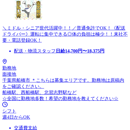
＼ミドル・シニア世代活躍中！！／普通免許でOK！《配送
ドライバー》運転に集中できる◎体の負担は極少！！来社不
要・電話登録OK！
配送・物流スタッフ
日給
14,700
円〜
18,375
円
勤務地
面接地
千葉県船橋市 ＊こちらは募集エリアです。勤務地は原稿内
をご確認ください。
船橋駅、西船橋駅、北習志野駅など
☆全国に勤務地多数！希望の勤務地を教えてください☆
シフト
週4日からOK
交通費支給