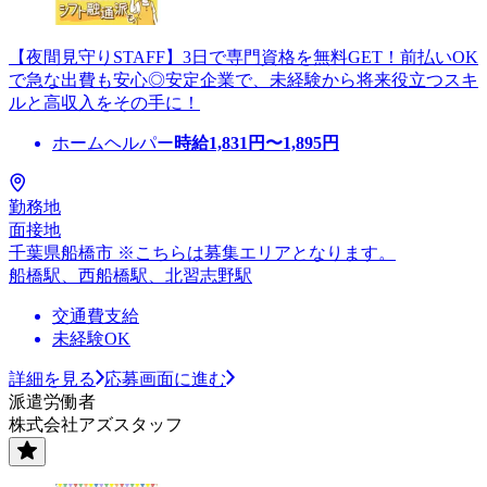
【夜間見守りSTAFF】3日で専門資格を無料GET！前払いOK
で急な出費も安心◎安定企業で、未経験から将来役立つスキ
ルと高収入をその手に！
ホームヘルパー
時給
1,831
円〜
1,895
円
勤務地
面接地
千葉県船橋市 ※こちらは募集エリアとなります。
船橋駅、西船橋駅、北習志野駅
交通費支給
未経験OK
詳細を見る
応募画面に進む
派遣労働者
株式会社アズスタッフ