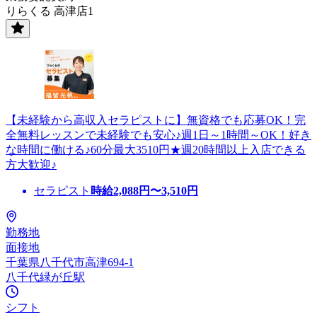
りらくる 高津店1
【未経験から高収入セラピストに】無資格でも応募OK！完
全無料レッスンで未経験でも安心♪週1日～1時間～OK！好き
な時間に働ける♪60分最大3510円★週20時間以上入店できる
方大歓迎♪
セラピスト
時給
2,088
円〜
3,510
円
勤務地
面接地
千葉県八千代市高津694-1
八千代緑が丘駅
シフト