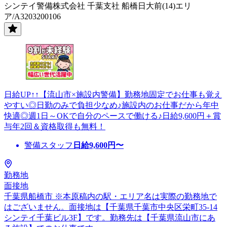
シンテイ警備株式会社 千葉支社 船橋日大前(14)エリ
ア/A3203200106
日給UP↑↑【流山市×施設内警備】勤務地固定でお仕事も覚え
やすい◎日勤のみで負担少なめ♪施設内のお仕事だから年中
快適◎週1日～OKで自分のペースで働ける♪日給9,600円＋賞
与年2回＆資格取得も無料！
警備スタッフ
日給
9,600
円〜
勤務地
面接地
千葉県船橋市 ※本原稿内の駅・エリア名は実際の勤務地で
はございません。面接地は【千葉県千葉市中央区栄町35-14
シンテイ千葉ビル3F】です。勤務先は【千葉県流山市にあ