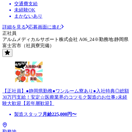
交通費支給
未経験OK
まかないあり
詳細を見る
応募画面に進む
正社員
アルムメディカルサポート株式会社 A06_24※勤務地:静岡県
富士宮市（社員寮完備）
【正社員】●静岡県勤務●ワンルーム寮あり●入社特典◎総額
30万円支給！安定☆医療業界のコツモク製造のお仕事♪未経
験大歓迎【若年層歓迎】
製造スタッフ
月給
225,000
円〜
勤務地