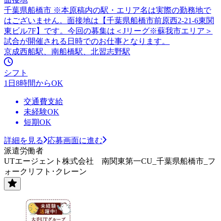
千葉県船橋市 ※本原稿内の駅・エリア名は実際の勤務地で
はございません。面接地は【千葉県船橋市前原西2-21-6東関
東ビル7F】です。今回の募集は＜Jリーグ※蘇我市エリア＞
試合が開催される日時でのお仕事となります。
京成西船駅、南船橋駅、北習志野駅
シフト
1日8時間からOK
交通費支給
未経験OK
短期OK
詳細を見る
応募画面に進む
派遣労働者
UTエージェント株式会社 南関東第一CU_千葉県船橋市_フ
ォークリフト･クレーン