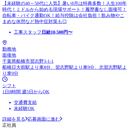
【未経験の40～50代に人気】暑い8月は特典多数！人生100年
時代！ミドルから始める現場サポート！履歴書なし面接可！
自転車・バイク通勤OK！給与控除は会社負担！飲み物やこ
まめな休憩など熱中症対策も◎
工事スタッフ
日給
10,500
円〜
勤務地
面接地
千葉県船橋市習志野3-1-1
船橋日大前駅より車8分、習志野駅より車9分、北習志野駅よ
り車9分
シフト
1日8時間 週5日からOK
交通費支給
未経験OK
詳細を見る
応募画面に進む
正社員