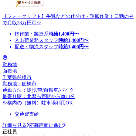
【フォークリフト】牛乳などの仕分け・運搬作業！日勤のみ
で月収28万円可☆
軽作業・製造系
時給
1,400
円〜
入出荷業務スタッフ
時給
1,400
円〜
配送・物流スタッフ
時給
1,400
円〜
勤務地
面接地
千葉県船橋市
勤務地：船橋市
通勤方法：徒歩/車/自転車/バイク
最寄り駅：北習志野駅から車11分
※構内の（無料）駐車場利用OK
交通費支給
詳細を見る
応募画面に進む
正社員