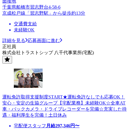
面接地
千葉県船橋市習志野台4-58-6
京成松戸線「習志野駅」から徒歩約13分
交通費支給
未経験OK
詳細を見る
応募画面に進む
正社員
株式会社トラストシップ 八千代事業所(宅配)
運転免許取得支援制度START★運転免許なしでも応募OK！
安心・安定の生協グループ【宅配業務】未経験OK☆全車AT
車・バックカメラ・ドライブレコーダーを完備☆充実した待
遇・福利厚生を完備！土日休み
宅配便スタッフ
月給
297,346
円〜