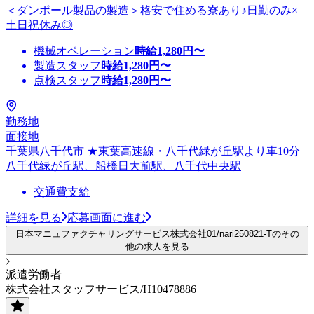
＜ダンボール製品の製造＞格安で住める寮あり♪日勤のみ×
土日祝休み◎
機械オペレーション
時給
1,280
円〜
製造スタッフ
時給
1,280
円〜
点検スタッフ
時給
1,280
円〜
勤務地
面接地
千葉県八千代市 ★東葉高速線・八千代緑が丘駅より車10分
八千代緑が丘駅、船橋日大前駅、八千代中央駅
交通費支給
詳細を見る
応募画面に進む
日本マニュファクチャリングサービス株式会社01/nari250821-Tのその
他の求人を見る
派遣労働者
株式会社スタッフサービス/H10478886