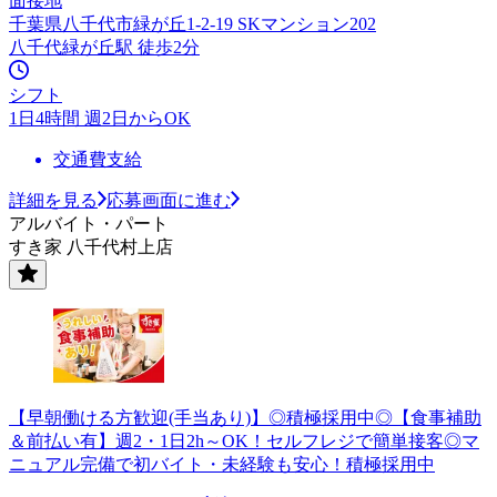
面接地
千葉県八千代市緑が丘1-2-19 SKマンション202
八千代緑が丘駅 徒歩2分
シフト
1日4時間 週2日からOK
交通費支給
詳細を見る
応募画面に進む
アルバイト・パート
すき家 八千代村上店
【早朝働ける方歓迎(手当あり)】◎積極採用中◎【食事補助
＆前払い有】週2・1日2h～OK！セルフレジで簡単接客◎マ
ニュアル完備で初バイト・未経験も安心！積極採用中