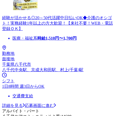
経験が活かせる◎20～50代活躍中日払いOK◆介護のオシゴ
ト！実務経験1年以上の方大歓迎！【来社不要！WEB・電話
登録ＯＫ】
医療・福祉系
時給
1,510
円〜
1,700
円
勤務地
面接地
千葉県八千代市
八千代中央駅、京成大和田駅、村上(千葉)駅
シフト
1日8時間 週3日からOK
交通費支給
詳細を見る
応募画面に進む
アルバイト・パート