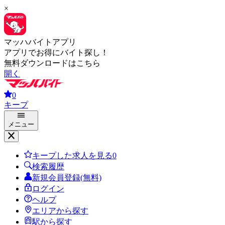
×
マッハバイトアプリ
アプリでお得にバイト探し！
無料ダウンロードはこちら
開く
0
キープ
メニュー
キープした求人を見る
0
検索履歴
新規会員登録(無料)
ログイン
ヘルプ
エリアから探す
駅から探す