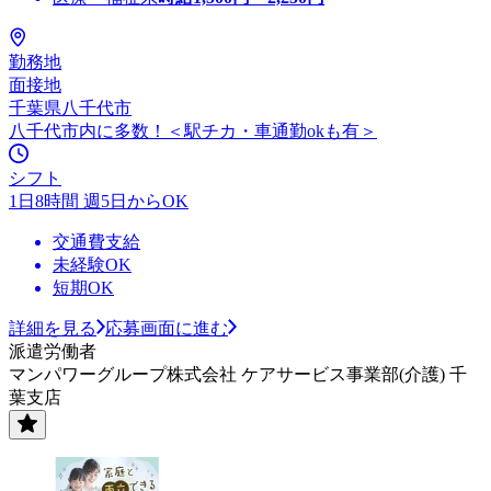
勤務地
面接地
千葉県八千代市
八千代市内に多数！＜駅チカ・車通勤okも有＞
シフト
1日8時間 週5日からOK
交通費支給
未経験OK
短期OK
詳細を見る
応募画面に進む
派遣労働者
マンパワーグループ株式会社 ケアサービス事業部(介護) 千
葉支店