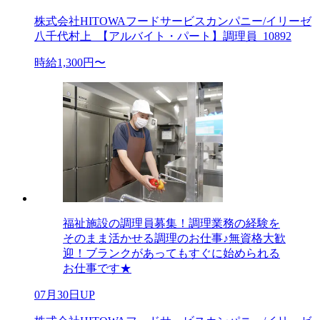
株式会社HITOWAフードサービスカンパニー/イリーゼ
八千代村上_【アルバイト・パート】調理員_10892
時給1,300円〜
福祉施設の調理員募集！調理業務の経験を
そのまま活かせる調理のお仕事♪無資格大歓
迎！ブランクがあってもすぐに始められる
お仕事です★
07月30日UP