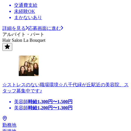
交通費支給
未経験OK
まかないあり
詳細を見る
応募画面に進む
アルバイト・パート
Hair Salon La Bouquet
☆ストレスのない職場環境☆八千代緑が丘駅近の美容院、ス
タッフ募集中です♪
美容師
時給
1,300
円〜
1,500
円
美容師
時給
1,200
円〜
1,300
円
勤務地