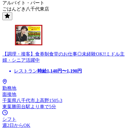
アルバイト・パート
ごはんどき八千代東店
【調理・接客】食券制食堂のお仕事◎未経験OK!!ミドル主
婦・シニア活躍中
レストラン
時給
1,140
円〜
1,190
円
勤務地
面接地
千葉県八千代市上高野1505-3
東葉勝田台駅より車で5分
シフト
週2日からOK