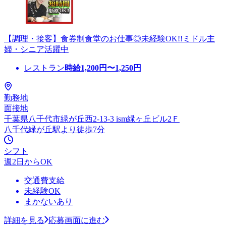
【調理・接客】食券制食堂のお仕事◎未経験OK!!ミドル主
婦・シニア活躍中
レストラン
時給
1,200
円〜
1,250
円
勤務地
面接地
千葉県八千代市緑が丘西2-13-3 ism緑ヶ丘ビル2Ｆ
八千代緑が丘駅より徒歩7分
シフト
週2日からOK
交通費支給
未経験OK
まかないあり
詳細を見る
応募画面に進む