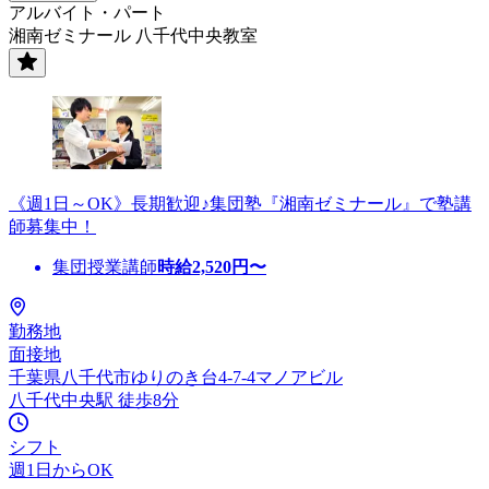
アルバイト・パート
湘南ゼミナール 八千代中央教室
《週1日～OK》長期歓迎♪集団塾『湘南ゼミナール』で塾講
師募集中！
集団授業講師
時給
2,520
円〜
勤務地
面接地
千葉県八千代市ゆりのき台4-7-4マノアビル
八千代中央駅 徒歩8分
シフト
週1日からOK