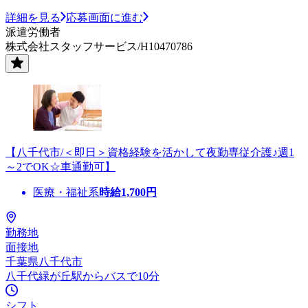
詳細を見る
応募画面に進む
派遣労働者
株式会社スタッフサービス/H10470786
【八千代市/＜即日＞資格経験を活かして夜勤専従介護♪週1
～2でOK☆車通勤可】
医療・福祉系
時給
1,700
円
勤務地
面接地
千葉県八千代市
八千代緑が丘駅からバスで10分
シフト