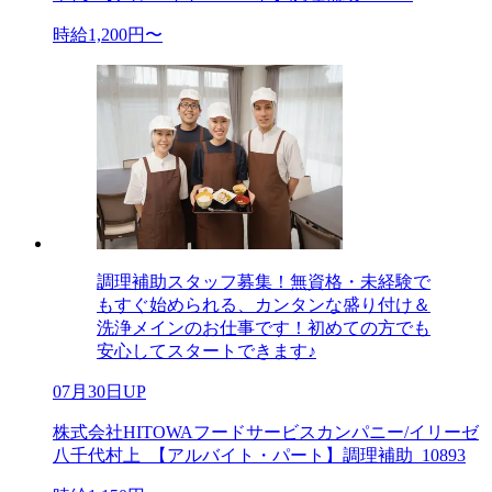
時給1,200円〜
調理補助スタッフ募集！無資格・未経験で
もすぐ始められる、カンタンな盛り付け＆
洗浄メインのお仕事です！初めての方でも
安心してスタートできます♪
07月30日UP
株式会社HITOWAフードサービスカンパニー/イリーゼ
八千代村上_【アルバイト・パート】調理補助_10893