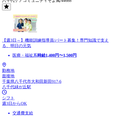
八千代ケアコミュニティそよ風/44688
【週3日～】機能訓練指導員/パート募集！専門知識で支え
る、明日の元気
医療・福祉系
時給
1,400
円〜
1,500
円
勤務地
面接地
千葉県八千代市大和田新田917-6
八千代緑が丘駅
シフト
週3日からOK
交通費支給