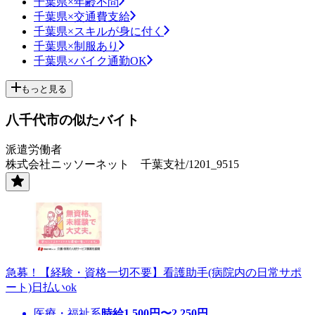
千葉県×年齢不問
千葉県×交通費支給
千葉県×スキルが身に付く
千葉県×制服あり
千葉県×バイク通勤OK
もっと見る
八千代市の似たバイト
派遣労働者
株式会社ニッソーネット 千葉支社/1201_9515
急募！【経験・資格一切不要】看護助手(病院内の日常サポ
ート)日払いok
医療・福祉系
時給
1,500
円〜
2,250
円