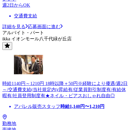
週2日からOK
交通費支給
詳細を見る
応募画面に進む
アルバイト・パート
ikka イオンモール八千代緑が丘店
時給1140円～1210円 18時以降＋50円※経験により優遇/週2日
～/交通費支給(当社規定内)/昇給有/従業員割引制度有/有給休
暇有/社員登用制度有★ネイル・ピアスおしゃれ自由◎
アパレル販売スタッフ
時給
1,140
円〜
1,210
円
勤務地
面接地