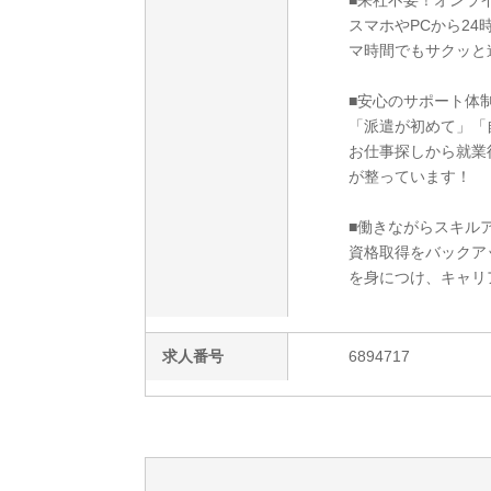
■来社不要！オンラ
スマホやPCから2
マ時間でもサクッと
■安心のサポート体
「派遣が初めて」「
お仕事探しから就業
が整っています！
■働きながらスキルア
資格取得をバックア
を身につけ、キャリ
求人番号
6894717