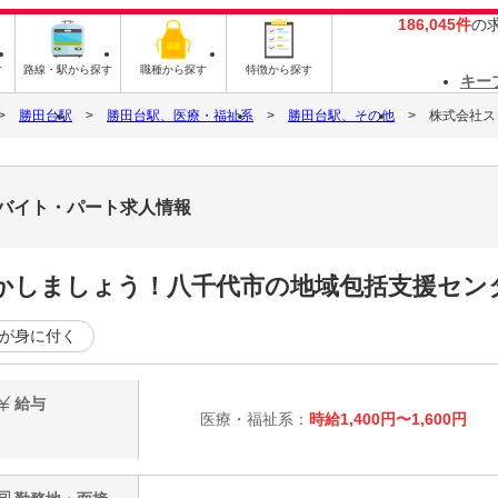
186,045件
の
す
路線・駅から探す
職種から探す
特徴から探す
キー
勝田台駅
勝田台駅、医療・福祉系
勝田台駅、その他
株式会社スタ
7のバイト・パート求人情報
活かしましょう！八千代市の地域包括支援セン
が身に付く
給与
医療・福祉系：
時給1,400円〜1,600円