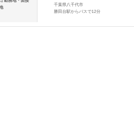
勤務地・面接
千葉県八千代市
地
勝田台駅からバスで12分