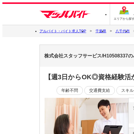
エリアから探
アルバイト・バイト求人TOP
千葉県
八千代市
株式会社スタッフサービス/H1050833
【週3日からOK◎資格経験
年齢不問
交通費支給
スキル