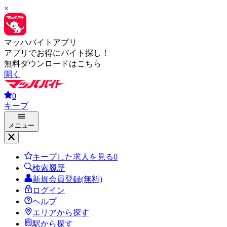
×
マッハバイトアプリ
アプリでお得にバイト探し！
無料ダウンロードはこちら
開く
0
キープ
メニュー
キープした求人を見る
0
検索履歴
新規会員登録(無料)
ログイン
ヘルプ
エリアから探す
駅から探す