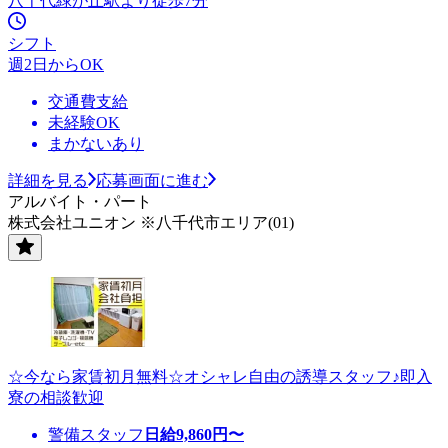
八千代緑が丘駅より徒歩7分
シフト
週2日からOK
交通費支給
未経験OK
まかないあり
詳細を見る
応募画面に進む
アルバイト・パート
株式会社ユニオン ※八千代市エリア(01)
☆今なら家賃初月無料☆オシャレ自由の誘導スタッフ♪即入
寮の相談歓迎
警備スタッフ
日給
9,860
円〜