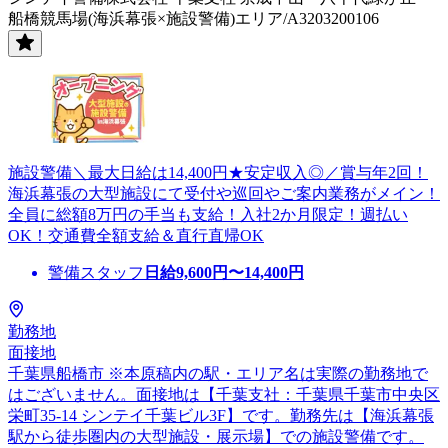
船橋競馬場(海浜幕張×施設警備)エリア/A3203200106
施設警備＼最大日給は14,400円★安定収入◎／賞与年2回！
海浜幕張の大型施設にて受付や巡回やご案内業務がメイン！
全員に総額8万円の手当も支給！入社2か月限定！週払い
OK！交通費全額支給＆直行直帰OK
警備スタッフ
日給
9,600
円〜
14,400
円
勤務地
面接地
千葉県船橋市 ※本原稿内の駅・エリア名は実際の勤務地で
はございません。面接地は【千葉支社：千葉県千葉市中央区
栄町35-14 シンテイ千葉ビル3F】です。勤務先は【海浜幕張
駅から徒歩圏内の大型施設・展示場】での施設警備です。