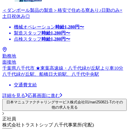
＜ダンボール製品の製造＞格安で住める寮あり♪日勤のみ×
土日祝休み◎
機械オペレーション
時給
1,280
円〜
製造スタッフ
時給
1,280
円〜
点検スタッフ
時給
1,280
円〜
勤務地
面接地
千葉県八千代市 ★東葉高速線・八千代緑が丘駅より車10分
八千代緑が丘駅、船橋日大前駅、八千代中央駅
交通費支給
詳細を見る
応募画面に進む
日本マニュファクチャリングサービス株式会社01/nari250821-Tのその
他の求人を見る
正社員
株式会社トラストシップ 八千代事業所(宅配)