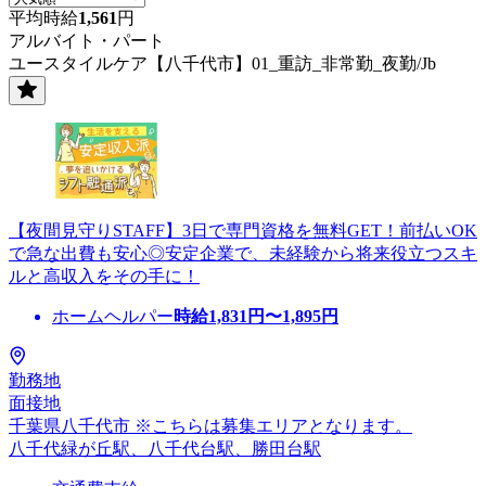
平均時給
1,561
円
アルバイト・パート
ユースタイルケア【八千代市】01_重訪_非常勤_夜勤/Jb
【夜間見守りSTAFF】3日で専門資格を無料GET！前払いOK
で急な出費も安心◎安定企業で、未経験から将来役立つスキ
ルと高収入をその手に！
ホームヘルパー
時給
1,831
円〜
1,895
円
勤務地
面接地
千葉県八千代市 ※こちらは募集エリアとなります。
八千代緑が丘駅、八千代台駅、勝田台駅