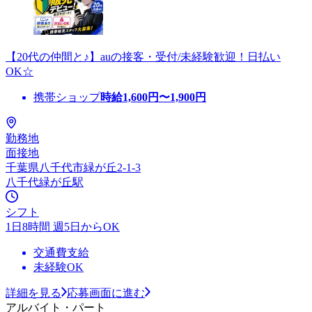
【20代の仲間と♪】auの接客・受付/未経験歓迎！日払い
OK☆
携帯ショップ
時給
1,600
円〜
1,900
円
勤務地
面接地
千葉県八千代市緑が丘2-1-3
八千代緑が丘駅
シフト
1日8時間 週5日からOK
交通費支給
未経験OK
詳細を見る
応募画面に進む
アルバイト・パート