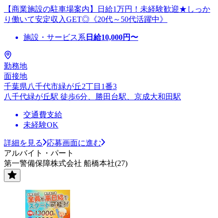
【商業施設の駐車場案内】日給1万円！未経験歓迎★しっか
り働いて安定収入GET◎《20代～50代活躍中》
施設・サービス系
日給
10,000
円〜
勤務地
面接地
千葉県八千代市緑が丘2丁目1番3
八千代緑が丘駅 徒歩6分、勝田台駅、京成大和田駅
交通費支給
未経験OK
詳細を見る
応募画面に進む
アルバイト・パート
第一警備保障株式会社 船橋本社(27)