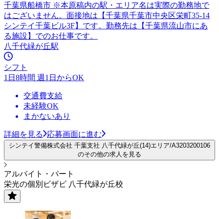
千葉県船橋市 ※本原稿内の駅・エリア名は実際の勤務地で
はございません。面接地は【千葉県千葉市中央区栄町35-14
シンテイ千葉ビル3F】です。勤務先は【千葉県流山市にあ
る施設】でのお仕事です。
八千代緑が丘駅
シフト
1日8時間 週1日からOK
交通費支給
未経験OK
まかないあり
詳細を見る
応募画面に進む
シンテイ警備株式会社 千葉支社 八千代緑が丘(14)エリア/A3203200106
のその他の求人を見る
アルバイト・パート
栄光の個別ビザビ 八千代緑が丘校