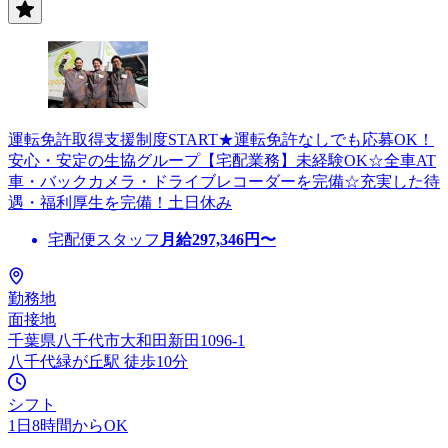
運転免許取得支援制度START★運転免許なしでも応募OK！
安心・安定の生協グループ【宅配業務】未経験OK☆全車AT
車・バックカメラ・ドライブレコーダーを完備☆充実した待
遇・福利厚生を完備！土日休み
宅配便スタッフ
月給
297,346
円〜
勤務地
面接地
千葉県八千代市大和田新田1096-1
八千代緑が丘駅 徒歩10分
シフト
1日8時間からOK