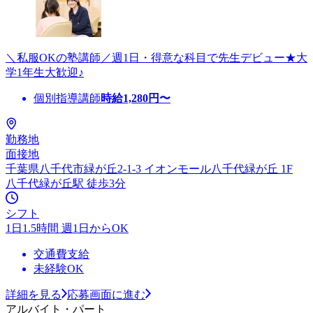
＼私服OKの塾講師／週1日・得意な科目で先生デビュー★大
学1年生大歓迎♪
個別指導講師
時給
1,280
円〜
勤務地
面接地
千葉県八千代市緑が丘2-1-3 イオンモール八千代緑が丘 1F
八千代緑が丘駅 徒歩3分
シフト
1日1.5時間 週1日からOK
交通費支給
未経験OK
詳細を見る
応募画面に進む
アルバイト・パート