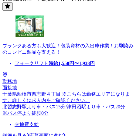
ブランクある方も大歓迎！包装資材の入出庫作業！お馴染み
のコンビニ製品を支える！
フォークリフト
時給
1,550
円〜
1,938
円
勤務地
面接地
千葉県船橋市習志野４丁目 ※こちらは勤務エリアになりま
す。詳しくは求人内をご確認ください。
北習志野駅より車・バス15分/津田沼駅より車・バス20分
※バス停より徒歩0分
交通費支給
詳細を見る
応募画面に進む