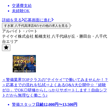
交通費支給
未経験OK
詳細を見る
応募画面に進む
すき家 八千代高津店4のその他の求人を見る
アルバイト・パート
テイケイ株式会社 船橋支社 八千代緑が丘・勝田台・八千代
台エリア
＜警備業界TOPクラスの”テイケイ”で働いてみませんか！？
＞応募までの流れを払拭⇒よくあるQ&A大公開中☆「経験
ゼロ」でOK◎研修からしっかりサポートします！自由シフ
トだから無理なく働こう♪
警備スタッフ
日給
12,000
円〜
13,500
円