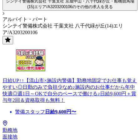
シンテイ警備株式会社 千葉支社 京成中山・八千代緑が丘・船橋競馬場
(15)エリア/A3203200106のその他の求人を見る
アルバイト・パート
シンテイ警備株式会社 千葉支社 八千代緑が丘(14)エリ
ア/A3203200106
日給UP↑↑【流山市×施設内警備】勤務地固定でお仕事も覚え
やすい◎日勤のみで負担少なめ♪施設内のお仕事だから年中
快適◎週1日～OKで自分のペースで働ける♪日給9,600円＋賞
与年2回＆資格取得も無料！
警備スタッフ
日給
9,600
円〜
勤務地
面接地