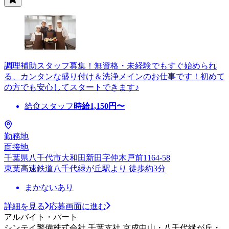
調理補助スタッフ募集！無資格・未経験でもすぐ始められ
る、カンタンな盛り付け＆洗浄メインのお仕事です！初めて
の方でも安心してスタートできます♪
給食スタッフ
時給
1,150
円〜
勤務地
面接地
千葉県八千代市大和田新田字仲木戸前1164-58
東葉高速鉄道八千代緑が丘駅より 徒歩約3分
まかないあり
詳細を見る
応募画面に進む
アルバイト・パート
シンテイ警備株式会社 千葉支社 京成中山・八千代緑が丘・