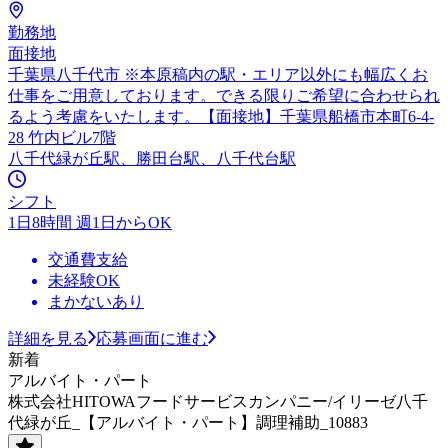
勤務地
面接地
千葉県八千代市 ※本原稿内の駅・エリア以外にも幅広くお
仕事をご用意しております。できる限りご希望に合わせられ
るよう考慮をいたします。【面接地】千葉県船橋市本町6-4-
28 竹内ビル7階
八千代緑が丘駅、勝田台駅、八千代台駅
シフト
1日8時間 週1日からOK
交通費支給
未経験OK
まかないあり
詳細を見る
応募画面に進む
新着
アルバイト・パート
株式会社HITOWAフードサービスカンパニー/イリーゼ八千
代緑が丘_【アルバイト・パート】調理補助_10883