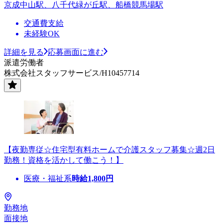
京成中山駅、八千代緑が丘駅、船橋競馬場駅
交通費支給
未経験OK
詳細を見る
応募画面に進む
派遣労働者
株式会社スタッフサービス/H10457714
【夜勤専従☆住宅型有料ホームで介護スタッフ募集☆週2日
勤務！資格を活かして働こう！】
医療・福祉系
時給
1,800
円
勤務地
面接地