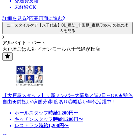
交通費支給
未経験OK
詳細を見る
応募画面に進む
ユースタイルケア【八千代市】01_重訪_非常勤_夜勤/Jbのその他の求
人を見る
アルバイト・パート
大戸屋ごはん処 イオンモール八千代緑が丘店
【大戸屋スタッフ】＼新メンバー大募集／週2日～OK★髪色
自由★前払い(稼働分)制度あり◎幅広い年代活躍中！
ホールスタッフ
時給
1,200
円〜
キッチンスタッフ
時給
1,200
円〜
レストラン
時給
1,200
円〜