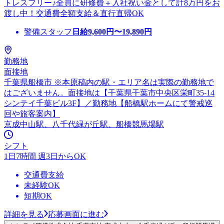
トレスフリー♪全員に研修費＋入社祝い金として計8万円をお
渡し中！交通費全額支給＆直行直帰OK
警備スタッフ
日給
9,600
円〜
19,890
円
勤務地
面接地
千葉県船橋市 ※本原稿内の駅・エリア名は実際の勤務地で
はございません。面接地は【千葉県千葉市中央区栄町35-14
シンテイ千葉ビル3F】／勤務地【船橋駅ホームにて警戒巡
回や旅客案内】
京成中山駅、八千代緑が丘駅、船橋競馬場駅
シフト
1日7時間 週3日からOK
交通費支給
未経験OK
短期OK
詳細を見る
応募画面に進む