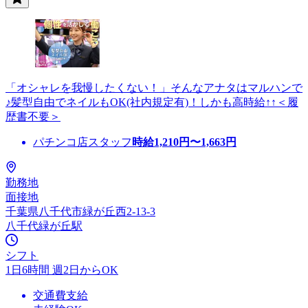
「オシャレを我慢したくない！」そんなアナタはマルハンで
♪髪型自由でネイルもOK(社内規定有)！しかも高時給↑↑＜履
歴書不要＞
パチンコ店スタッフ
時給
1,210
円〜
1,663
円
勤務地
面接地
千葉県八千代市緑が丘西2-13-3
八千代緑が丘駅
シフト
1日6時間 週2日からOK
交通費支給