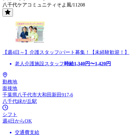
八千代ケアコミュニティそよ風/11208
【週4日～】介護スタッフ/パート募集！【未経験歓迎！】
老人介護施設スタッフ
時給
1,340
円〜
1,420
円
勤務地
面接地
千葉県八千代市大和田新田917-6
八千代緑が丘駅
シフト
週4日からOK
交通費支給