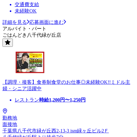
交通費支給
未経験OK
詳細を見る
応募画面に進む
アルバイト・パート
ごはんどき八千代緑が丘店
【調理・接客】食券制食堂のお仕事◎未経験OK!!ミドル主
婦・シニア活躍中
レストラン
時給
1,200
円〜
1,250
円
勤務地
面接地
千葉県八千代市緑が丘西2-13-3 ism緑ヶ丘ビル2Ｆ