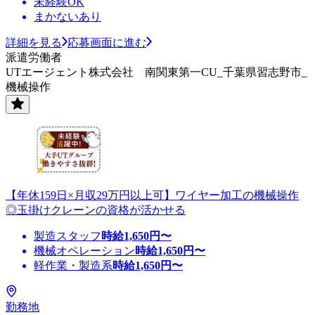
未経験OK
まかないあり
詳細を見る
応募画面に進む
派遣労働者
UTエージェント株式会社 南関東第一CU_千葉県習志野市_
機械操作
【年休159日×月収29万円以上可】ワイヤー加工の機械操作
◎玉掛けクレーンの資格が活かせる
製造スタッフ
時給
1,650
円〜
機械オペレーション
時給
1,650
円〜
軽作業・製造系
時給
1,650
円〜
勤務地