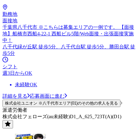
勤務地
面接地
千葉県八千代市 ※こちらは募集エリアの一例です。 【面接
地】船橋市西船4-22-1 西船ビル5階/Web面接・出張面接実施
中！
八千代緑が丘駅 徒歩5分、八千代台駅 徒歩5分、勝田台駅 徒
歩5分
シフト
週3日からOK
未経験OK
詳細を見る
応募画面に進む
株式会社ユニオン ※八千代市エリア(01)のその他の求人を見る
派遣労働者
株式会社フェローズ(au未経験)D1_A_625_723T(A)(D1)