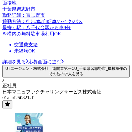
面接地
千葉県習志野市
勤務詳細：習志野市
通勤方法：徒歩/車/自転車/バイク/バス
最寄り駅：八千代台駅から車9分
※構内の無料駐車場利用OK
交通費支給
未経験OK
詳細を見る
応募画面に進む
UTエージェント株式会社 南関東第一CU_千葉県習志野市_機械操作の
その他の求人を見る
正社員
日本マニュファクチャリングサービス株式会社
01/nari250821-T