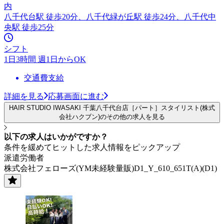
内
八千代台駅 徒歩20分、八千代緑が丘駅 徒歩24分、八千代中
央駅 徒歩25分
シフト
1日3時間 週1日からOK
交通費支給
詳細を見る
応募画面に進む
HAIR STUDIO IWASAKI 千葉八千代台店［パート］スタイリスト(株式
会社ハクブン)のその他の求人を見る
以下の求人はいかがですか？
条件を緩めてヒットした求人情報をピックアップ
派遣労働者
株式会社フェローズ(YM未経験量販)D1_Y_610_651T(A)(D1)