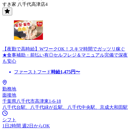
すき家 八千代高津店4
【夜勤で高時給】WワークOK！スキマ時間でガッツリ稼ぐ
★食事補助・前払い有◎セルフレジ＆マニュアル完備で深夜
も安心
ファーストフード
時給
1,475
円〜
勤務地
面接地
千葉県八千代市高津東1-6-18
八千代台駅、八千代緑が丘駅、八千代中央駅、京成大和田駅
シフト
1日2時間 週2日からOK