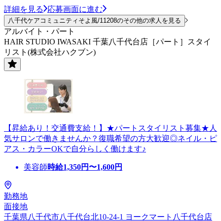
詳細を見る
応募画面に進む
八千代ケアコミュニティそよ風/11208のその他の求人を見る
アルバイト・パート
HAIR STUDIO IWASAKI 千葉八千代台店［パート］スタイ
リスト(株式会社ハクブン)
【昇給あり！交通費支給！】★パートスタイリスト募集★人
気サロンで働きませんか？復職希望の方大歓迎◎ネイル・ピ
アス・カラーOKで自分らしく働けます♪
美容師
時給
1,350
円〜
1,600
円
勤務地
面接地
千葉県八千代市八千代台北10-24-1 ヨークマート八千代台店