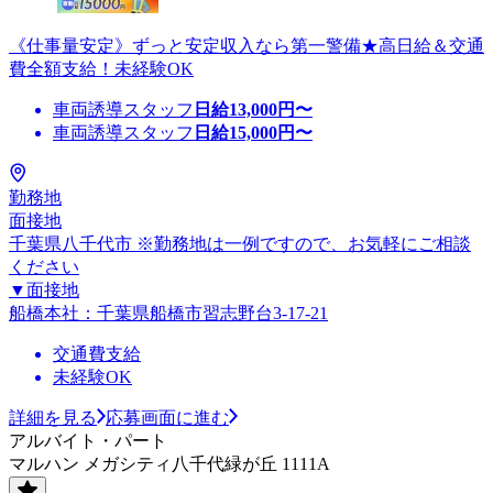
《仕事量安定》ずっと安定収入なら第一警備★高日給＆交通
費全額支給！未経験OK
車両誘導スタッフ
日給
13,000
円〜
車両誘導スタッフ
日給
15,000
円〜
勤務地
面接地
千葉県八千代市 ※勤務地は一例ですので、お気軽にご相談
ください
▼面接地
船橋本社：千葉県船橋市習志野台3-17-21
交通費支給
未経験OK
詳細を見る
応募画面に進む
アルバイト・パート
マルハン メガシティ八千代緑が丘 1111A