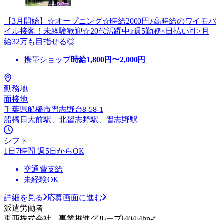
【3月開始】☆オープニング☆時給2000円♪高時給のワイモバ
イル接客！未経験歓迎☆20代活躍中♪週5勤務<日払い可>月
給32万も目指せる◎
携帯ショップ
時給
1,800
円〜
2,000
円
勤務地
面接地
千葉県船橋市習志野台8-58-1
船橋日大前駅、北習志野駅、習志野駅
シフト
1日7時間 週5日からOK
交通費支給
未経験OK
詳細を見る
応募画面に進む
派遣労働者
東西株式会社 事業推進グループ[404]4hn-f