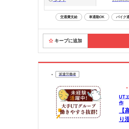
交通費支給
車通勤OK
バイク通
キープに追加
派遣労働者
UT
作
【
り