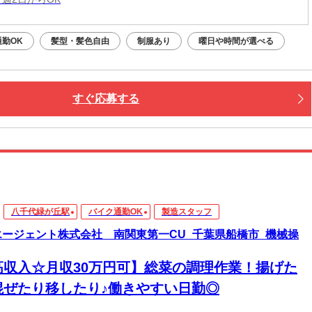
勤OK
髪型・髪色自由
制服あり
曜日や時間が選べる
すぐ応募する
八千代緑が丘駅
バイク通勤OK
製造スタッフ
エージェント株式会社 南関東第一CU_千葉県船橋市_機械操
高収入☆月収30万円可】総菜の調理作業！揚げた
混ぜたり移したり♪働きやすい日勤◎