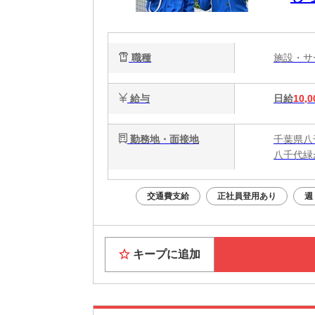
中
職種
施設・
給与
日給
10,0
勤務地・面接地
千葉県八
八千代緑
交通費支給
正社員登用あり
週
キープに追加