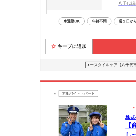
八千代緑
車通勤OK
年齢不問
週１日から
キープに追加
ユースタイルケア【八千代市】
アルバイト・パート
株式
【
し