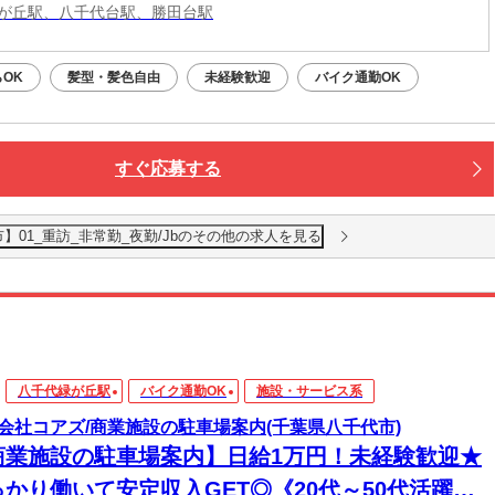
が丘駅、八千代台駅、勝田台駅
OK
髪型・髪色自由
未経験歓迎
バイク通勤OK
すぐ応募する
01_重訪_非常勤_夜勤/Jbのその他の求人を見る
八千代緑が丘駅
バイク通勤OK
施設・サービス系
会社コアズ/商業施設の駐車場案内(千葉県八千代市)
商業施設の駐車場案内】日給1万円！未経験歓迎★
っかり働いて安定収入GET◎《20代～50代活躍