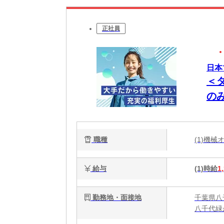
正社員
日本
＜
の
職種
(1)機
給与
(1)時給
1
勤務地・面接地
千葉県八
八千代緑