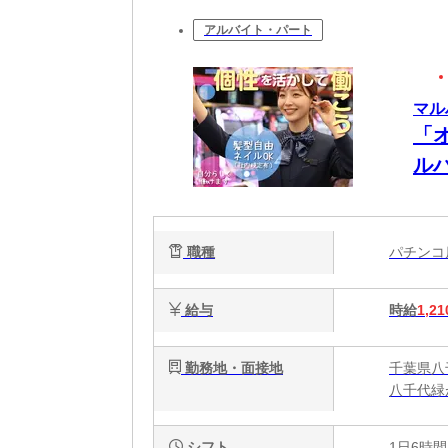
アルバイト・パート
マル
「
ル
も
職種
パチン
給与
時給
1,21
勤務地・面接地
千葉県八千
八千代緑
シフト
1日6時間