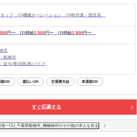
造スタッフ (2)機械オペレーション (3)軽作業・製造系
,500
円〜
(2)時給
1,500
円〜
(3)時給
1,500
円〜
橋市
：船橋市
：徒歩/車/自転車/バイク
：八千代台駅から車12分
勤OK
週払いOK
交通費支給
車通勤OK
すぐ応募する
東第一CU_千葉県船橋市_機械操作のその他の求人を見る