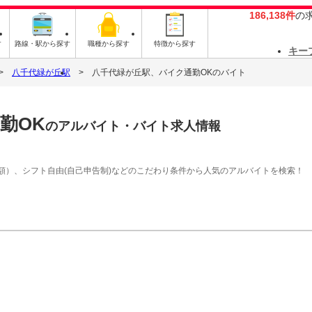
186,138件
の
す
路線・駅から探す
職種から探す
特徴から探す
キー
八千代緑が丘駅
八千代緑が丘駅、バイク通勤OKのバイト
勤OK
のアルバイト・バイト求人情報
額）、シフト自由(自己申告制)などのこだわり条件から人気のアルバイトを検索！