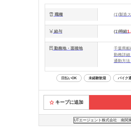
職種
(1)製
給与
(1)時給
1
勤務地・面接地
千葉県船
勤務詳細
通勤方法
最寄り駅
日払いOK
未経験歓迎
バイク通
キープに追加
UTエージェント株式会社 南関