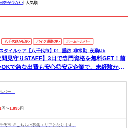
日数が少ない
人気順
八千代緑が丘駅
バイク通勤OK
ホームヘルパー
スタイルケア【八千代市】01_重訪_非常勤_夜勤/Jb
夜間見守りSTAFF】3日で専門資格を無料GET！前
いOKで急な出費も安心◎安定企業で、未経験から
来役立つスキルと高収入をその手に！
ヘルパー
1
円〜
1,895
円
千代市 ※こちらは募集エリアとなります。