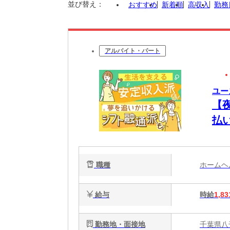
並び替え：
おすすめ
新着順
高収入
勤務
アルバイト・パート
ユー
【
払
将
職種
ホーム
給与
時給
1,83
勤務地・面接地
千葉県八