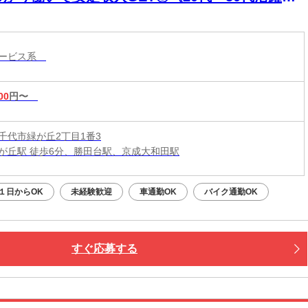
》
サービス系
00
円〜
千代市緑が丘2丁目1番3
が丘駅 徒歩6分、勝田台駅、京成大和田駅
１日からOK
未経験歓迎
車通勤OK
バイク通勤OK
すぐ応募する