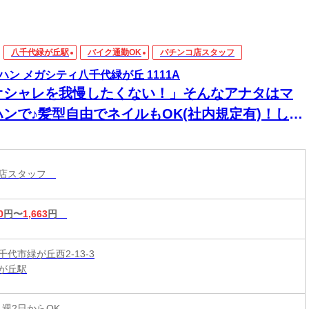
八千代緑が丘駅
バイク通勤OK
パチンコ店スタッフ
ハン メガシティ八千代緑が丘 1111A
オシャレを我慢したくない！」そんなアナタはマ
ハンで♪髪型自由でネイルもOK(社内規定有)！しか
高時給↑↑＜履歴書不要＞
コ店スタッフ
0
円〜
1,663
円
代市緑が丘西2-13-3
が丘駅
 週2日からOK