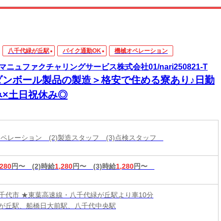
八千代緑が丘駅
バイク通勤OK
機械オペレーション
マニュファクチャリングサービス株式会社01/nari250821-T
ダンボール製品の製造＞格安で住める寮あり♪日勤
み×土日祝休み◎
械オペレーション (2)製造スタッフ (3)点検スタッフ
,280
円〜
(2)時給
1,280
円〜
(3)時給
1,280
円〜
千代市 ★東葉高速線・八千代緑が丘駅より車10分
が丘駅、船橋日大前駅、八千代中央駅