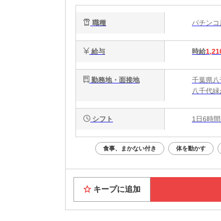
職種
パチン
給与
時給
1,21
勤務地・面接地
千葉県八千
八千代緑
シフト
1日6時間
食事、まかない付き
体を動かす
キープに追加