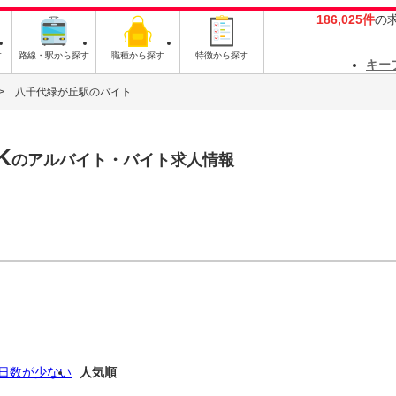
186,025件
の
す
路線・駅から探す
職種から探す
特徴から探す
キー
八千代緑が丘駅のバイト
K
のアルバイト・バイト求人情報
日数が少ない
人気順