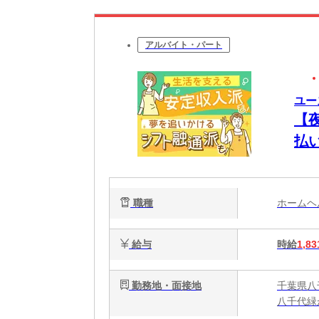
アルバイト・パート
ユー
【
払
将
職種
ホーム
給与
時給
1,83
勤務地・面接地
千葉県八
八千代緑