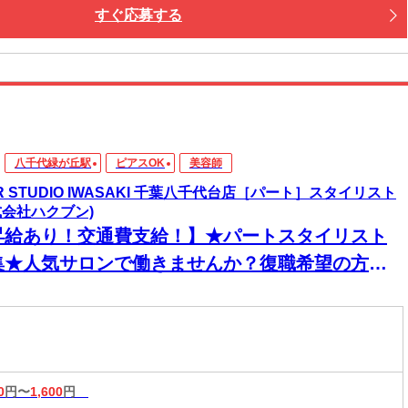
すぐ応募する
八千代緑が丘駅
ピアスOK
美容師
IR STUDIO IWASAKI 千葉八千代台店［パート］スタイリスト
式会社ハクブン)
昇給あり！交通費支給！】★パートスタイリスト
集★人気サロンで働きませんか？復職希望の方大
迎◎ネイル・ピアス・カラーOKで自分らしく働け
♪
0
円〜
1,600
円