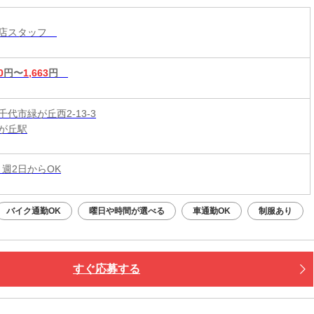
コ店スタッフ
0
円〜
1,663
円
代市緑が丘西2-13-3
が丘駅
 週2日からOK
バイク通勤OK
曜日や時間が選べる
車通勤OK
制服あり
すぐ応募する