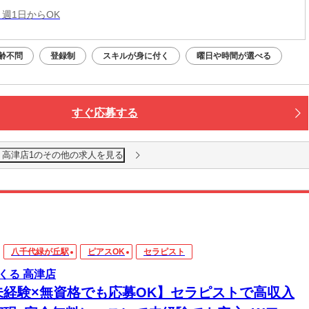
 週1日からOK
齢不問
登録制
スキルが身に付く
曜日や時間が選べる
すぐ応募する
 高津店1のその他の求人を見る
八千代緑が丘駅
ピアスOK
セラピスト
くる 高津店
未経験×無資格でも応募OK】セラピストで高収入