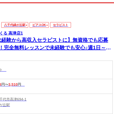
八千代緑が丘駅
ピアスOK
セラピスト
くる 高津店1
未経験から高収入セラピストに】無資格でも応募
K！完全無料レッスンで未経験でも安心♪週1日～1
～OK！好きな時間に働ける♪60分最大3510円★
20時間以上入店できる方大歓迎♪
スト
8
円〜
3,510
円
代市高津694-1
が丘駅