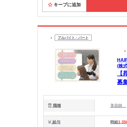
キープに追加
アルバイト・パート
HA
(株
【
募
歓
ます
職種
美容師
給与
時給
1,35