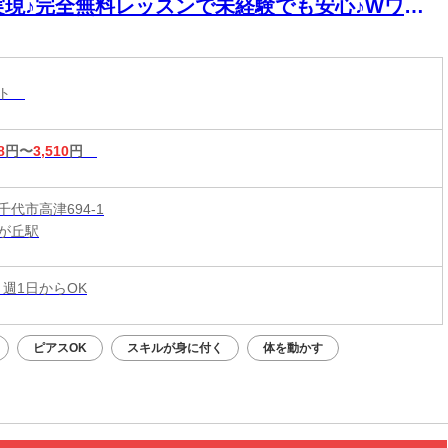
実現♪完全無料レッスンで未経験でも安心♪Wワー
&短時間入店OK♪平均月収33万円☆週1日～1時間～
もOK♪全国600店舗の圧倒的集客力☆
スト
8
円〜
3,510
円
代市高津694-1
が丘駅
 週1日からOK
ピアスOK
スキルが身に付く
体を動かす