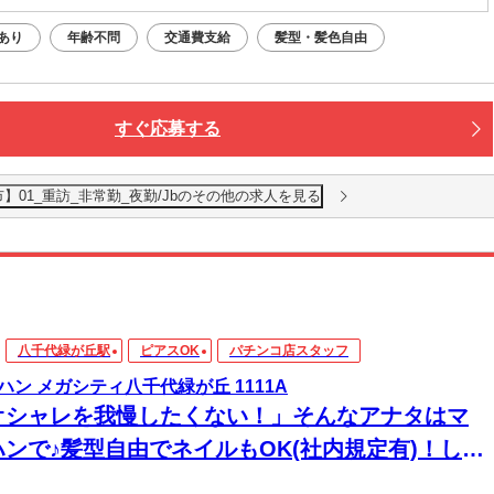
あり
年齢不問
交通費支給
髪型・髪色自由
すぐ応募する
01_重訪_非常勤_夜勤/Jbのその他の求人を見る
八千代緑が丘駅
ピアスOK
パチンコ店スタッフ
ハン メガシティ八千代緑が丘 1111A
オシャレを我慢したくない！」そんなアナタはマ
ハンで♪髪型自由でネイルもOK(社内規定有)！しか
高時給↑↑＜履歴書不要＞