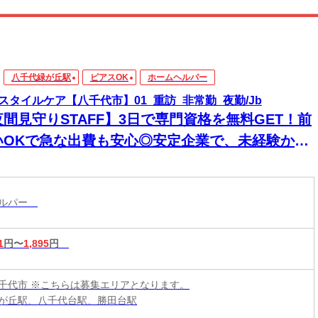
八千代緑が丘駅
ピアスOK
ホームヘルパー
スタイルケア【八千代市】01_重訪_非常勤_夜勤/Jb
夜間見守りSTAFF】3日で専門資格を無料GET！前
いOKで急な出費も安心◎安定企業で、未経験から
来役立つスキルと高収入をその手に！
ヘルパー
1
円〜
1,895
円
千代市 ※こちらは募集エリアとなります。
が丘駅、八千代台駅、勝田台駅