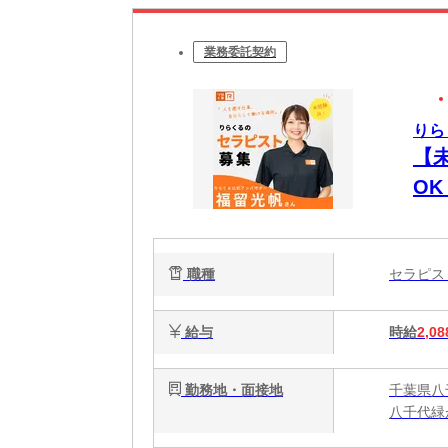
業務委託契約
りら
【
O
時間
週
職種
セラピ
給与
時給
2,08
勤務地・面接地
千葉県八千
八千代緑