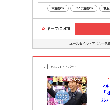
車通勤OK
バイク通勤OK
制服
キープに追加
ユースタイルケア【八千代市】
アルバイト・パート
マル
「
ル
も