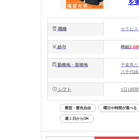
を
ク
で
職種
セラピ
給与
時給
2,08
勤務地・面接地
千葉県八千
八千代緑
シフト
1日1時間
髪型・髪色自由
曜日や時間が選べる
週１日からOK