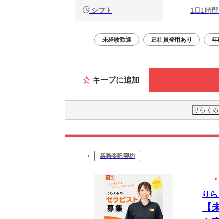
シフト
1日1時間
未経験歓迎
正社員登用あり
年
キープに追加
りらくる
業務委託契約
りら
【