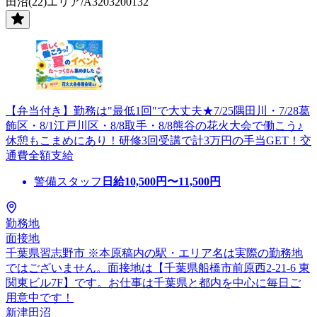
田沼(22)エリア/A3203200132
【弁当付き】勤務は"最低1回"で大丈夫★7/25隅田川・7/28葛
飾区・8/1江戸川区・8/8取手・8/8熊谷の花火大会で働こう♪
休憩もこまめにあり！研修3回受講で計3万円の手当GET！交
通費全額支給
警備スタッフ
日給
10,500
円〜
11,500
円
勤務地
面接地
千葉県習志野市 ※本原稿内の駅・エリア名は実際の勤務地
ではございません。面接地は【千葉県船橋市前原西2-21-6 東
関東ビル7F】です。お仕事は千葉県と都内を中心に毎日ご
用意中です！
新津田沼