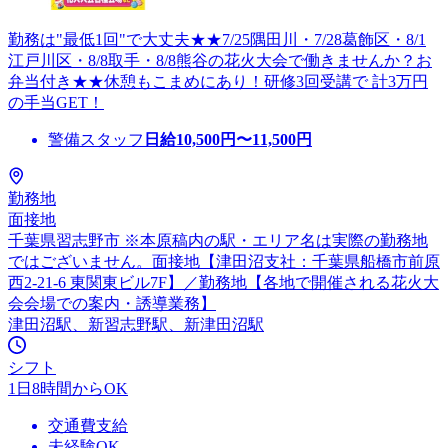
勤務は"最低1回"で大丈夫★★7/25隅田川・7/28葛飾区・8/1
江戸川区・8/8取手・8/8熊谷の花火大会で働きませんか？お
弁当付き★★休憩もこまめにあり！研修3回受講で 計3万円
の手当GET！
警備スタッフ
日給
10,500
円〜
11,500
円
勤務地
面接地
千葉県習志野市 ※本原稿内の駅・エリア名は実際の勤務地
ではございません。面接地【津田沼支社：千葉県船橋市前原
西2-21-6 東関東ビル7F】／勤務地【各地で開催される花火大
会会場での案内・誘導業務】
津田沼駅、新習志野駅、新津田沼駅
シフト
1日8時間からOK
交通費支給
未経験OK