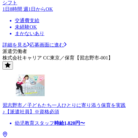
シフト
1日8時間 週1日からOK
交通費支給
未経験OK
まかないあり
詳細を見る
応募画面に進む
派遣労働者
株式会社キャリア CC東京／保育【習志野市-001】
習志野市／子どもたち一人ひとりに寄り添う保育を実践
♪【派遣社員】※資格必須
幼児教育スタッフ
時給
1,820
円〜