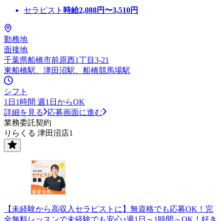
セラピスト
時給
2,088
円〜
3,510
円
勤務地
面接地
千葉県船橋市前原西1丁目3-21
東船橋駅、津田沼駅、船橋競馬場駅
シフト
1日1時間 週1日からOK
詳細を見る
応募画面に進む
業務委託契約
りらくる 津田沼店1
【未経験から高収入セラピストに】無資格でも応募OK！完
全無料レッスンで未経験でも安心♪週1日～1時間～OK！好き