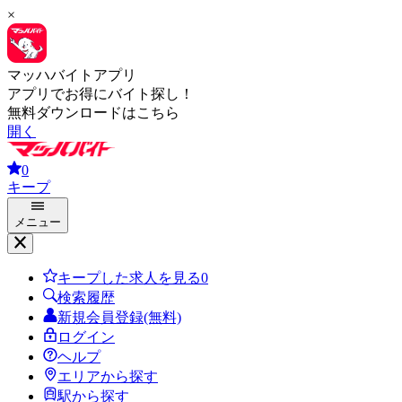
×
マッハバイトアプリ
アプリでお得にバイト探し！
無料ダウンロードはこちら
開く
0
キープ
メニュー
キープした求人を見る
0
検索履歴
新規会員登録(無料)
ログイン
ヘルプ
エリアから探す
駅から探す