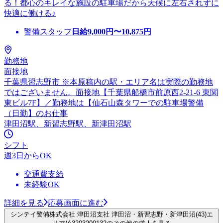
る！都心のキレイな施設の駐車場だから天候に左右されずに
快適に働ける♪
警備スタッフ
日給
9,000
円〜
10,875
円
勤務地
面接地
千葉県習志野市 ※本原稿内の駅・エリア名は実際の勤務地
ではございません。面接地【千葉県船橋市前原西2-21-6 東関
東ビル7F】／勤務地は【仙石山森タワーでの駐車場警備
（日勤】のお仕事
津田沼駅、新習志野駅、新津田沼駅
シフト
週3日からOK
交通費支給
未経験OK
詳細を見る
応募画面に進む
シンテイ警備株式会社 津田沼支社 津田沼・新習志野・新津田沼(43)エ