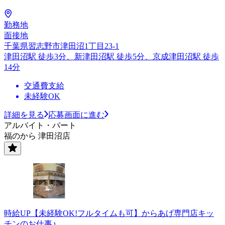
勤務地
面接地
千葉県習志野市津田沼1丁目23-1
津田沼駅 徒歩3分、新津田沼駅 徒歩5分、京成津田沼駅 徒歩
14分
交通費支給
未経験OK
詳細を見る
応募画面に進む
アルバイト・パート
福のから 津田沼店
時給UP【未経験OK!フルタイムも可】からあげ専門店キッ
チンのお仕事♪