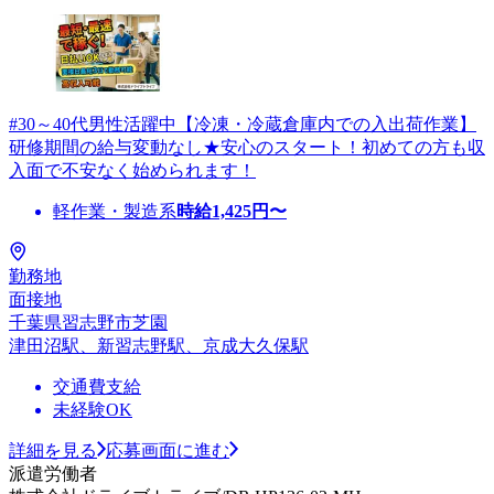
#30～40代男性活躍中【冷凍・冷蔵倉庫内での入出荷作業】
研修期間の給与変動なし★安心のスタート！初めての方も収
入面で不安なく始められます！
軽作業・製造系
時給
1,425
円〜
勤務地
面接地
千葉県習志野市芝園
津田沼駅、新習志野駅、京成大久保駅
交通費支給
未経験OK
詳細を見る
応募画面に進む
派遣労働者