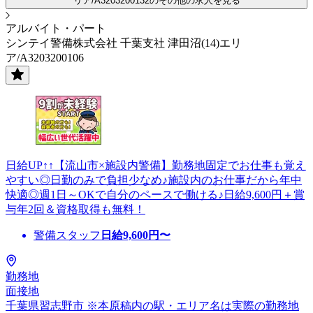
リア/A3203200132のその他の求人を見る
アルバイト・パート
シンテイ警備株式会社 千葉支社 津田沼(14)エリ
ア/A3203200106
日給UP↑↑【流山市×施設内警備】勤務地固定でお仕事も覚え
やすい◎日勤のみで負担少なめ♪施設内のお仕事だから年中
快適◎週1日～OKで自分のペースで働ける♪日給9,600円＋賞
与年2回＆資格取得も無料！
警備スタッフ
日給
9,600
円〜
勤務地
面接地
千葉県習志野市 ※本原稿内の駅・エリア名は実際の勤務地