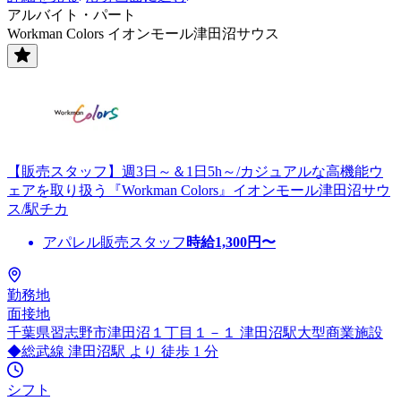
アルバイト・パート
Workman Colors イオンモール津田沼サウス
【販売スタッフ】週3日～＆1日5h～/カジュアルな高機能ウ
ェアを取り扱う『Workman Colors』イオンモール津田沼サウ
ス/駅チカ
アパレル販売スタッフ
時給
1,300
円〜
勤務地
面接地
千葉県習志野市津田沼１丁目１－１ 津田沼駅大型商業施設
◆総武線 津田沼駅 より 徒歩 1 分
シフト