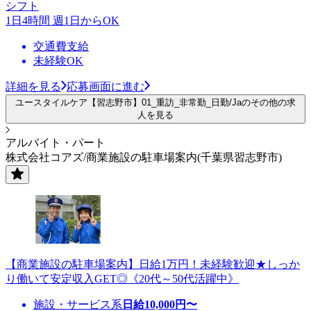
シフト
1日4時間 週1日からOK
交通費支給
未経験OK
詳細を見る
応募画面に進む
ユースタイルケア【習志野市】01_重訪_非常勤_日勤/Jaのその他の求
人を見る
アルバイト・パート
株式会社コアズ/商業施設の駐車場案内(千葉県習志野市)
【商業施設の駐車場案内】日給1万円！未経験歓迎★しっか
り働いて安定収入GET◎《20代～50代活躍中》
施設・サービス系
日給
10,000
円〜