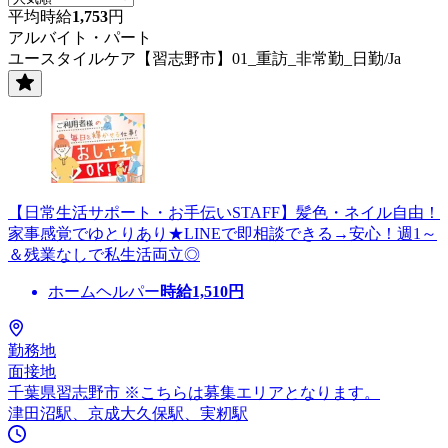
平均時給
1,753
円
アルバイト・パート
ユースタイルケア【習志野市】01_重訪_非常勤_日勤/Ja
【日常生活サポート・お手伝いSTAFF】髪色・ネイル自由！
家事感覚でゆとりあり★LINEで即相談できる→安心！週1～
＆残業なしで私生活両立◎
ホームヘルパー
時給
1,510
円
勤務地
面接地
千葉県習志野市 ※こちらは募集エリアとなります。
津田沼駅、京成大久保駅、実籾駅