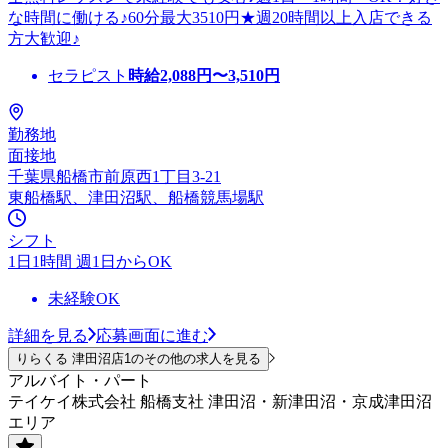
な時間に働ける♪60分最大3510円★週20時間以上入店できる
方大歓迎♪
セラピスト
時給
2,088
円〜
3,510
円
勤務地
面接地
千葉県船橋市前原西1丁目3-21
東船橋駅、津田沼駅、船橋競馬場駅
シフト
1日1時間 週1日からOK
未経験OK
詳細を見る
応募画面に進む
りらくる 津田沼店1のその他の求人を見る
アルバイト・パート
テイケイ株式会社 船橋支社 津田沼・新津田沼・京成津田沼
エリア