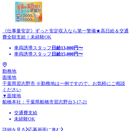
《仕事量安定》ずっと安定収入なら第一警備★高日給＆交通
費全額支給！未経験OK
車両誘導スタッフ
日給
13,000
円〜
車両誘導スタッフ
日給
15,000
円〜
勤務地
面接地
千葉県習志野市 ※勤務地は一例ですので、お気軽にご相談
ください
▼面接地
船橋本社：千葉県船橋市習志野台3-17-21
交通費支給
未経験OK
詳細を見る
応募画面に進む