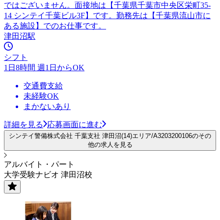
ではございません。面接地は【千葉県千葉市中央区栄町35-
14 シンテイ千葉ビル3F】です。勤務先は【千葉県流山市に
ある施設】でのお仕事です。
津田沼駅
シフト
1日8時間 週1日からOK
交通費支給
未経験OK
まかないあり
詳細を見る
応募画面に進む
シンテイ警備株式会社 千葉支社 津田沼(14)エリア/A3203200106のその
他の求人を見る
アルバイト・パート
大学受験ナビオ 津田沼校