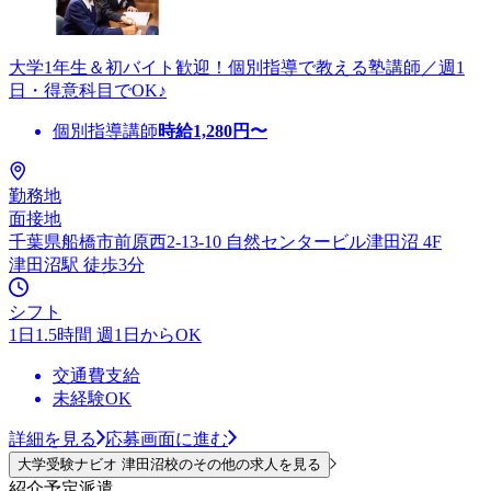
大学1年生＆初バイト歓迎！個別指導で教える塾講師／週1
日・得意科目でOK♪
個別指導講師
時給
1,280
円〜
勤務地
面接地
千葉県船橋市前原西2-13-10 自然センタービル津田沼 4F
津田沼駅 徒歩3分
シフト
1日1.5時間 週1日からOK
交通費支給
未経験OK
詳細を見る
応募画面に進む
大学受験ナビオ 津田沼校のその他の求人を見る
紹介予定派遣