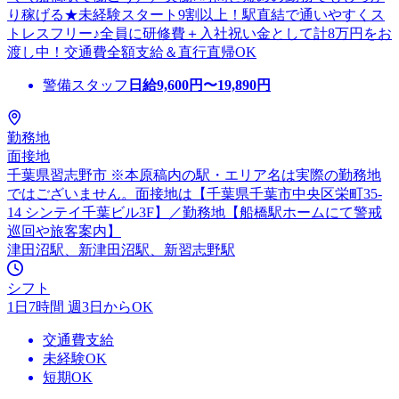
り稼げる★未経験スタート9割以上！駅直結で通いやすくス
トレスフリー♪全員に研修費＋入社祝い金として計8万円をお
渡し中！交通費全額支給＆直行直帰OK
警備スタッフ
日給
9,600
円〜
19,890
円
勤務地
面接地
千葉県習志野市 ※本原稿内の駅・エリア名は実際の勤務地
ではございません。面接地は【千葉県千葉市中央区栄町35-
14 シンテイ千葉ビル3F】／勤務地【船橋駅ホームにて警戒
巡回や旅客案内】
津田沼駅、新津田沼駅、新習志野駅
シフト
1日7時間 週3日からOK
交通費支給
未経験OK
短期OK