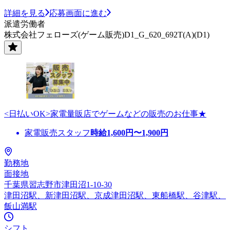
詳細を見る
応募画面に進む
派遣労働者
株式会社フェローズ(ゲーム販売)D1_G_620_692T(A)(D1)
<日払いOK>家電量販店でゲームなどの販売のお仕事★
家電販売スタッフ
時給
1,600
円〜
1,900
円
勤務地
面接地
千葉県習志野市津田沼1-10-30
津田沼駅、新津田沼駅、京成津田沼駅、東船橋駅、谷津駅、
飯山満駅
シフト