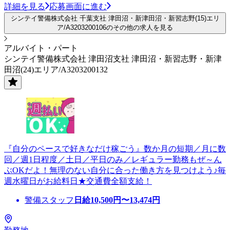
詳細を見る
応募画面に進む
シンテイ警備株式会社 千葉支社 津田沼・新津田沼・新習志野(15)エリ
ア/A3203200106のその他の求人を見る
アルバイト・パート
シンテイ警備株式会社 津田沼支社 津田沼・新習志野・新津
田沼(24)エリア/A3203200132
『自分のペースで好きなだけ稼ごう』数か月の短期／月に数
回／週1日程度／土日／平日のみ／レギュラー勤務もぜ～ん
ぶOKだよ！無理のない自分に合った働き方を見つけよう♪毎
週水曜日がお給料日★交通費全額支給！
警備スタッフ
日給
10,500
円〜
13,474
円