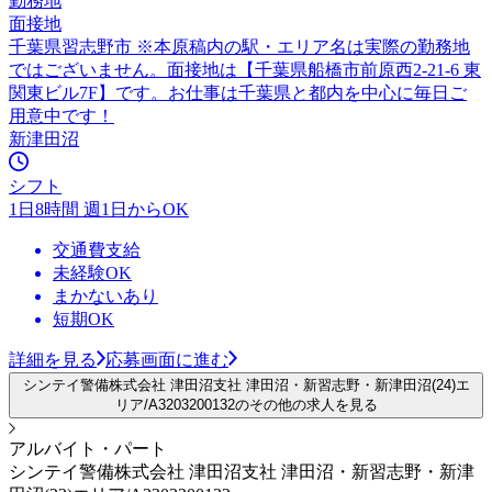
勤務地
面接地
千葉県習志野市 ※本原稿内の駅・エリア名は実際の勤務地
ではございません。面接地は【千葉県船橋市前原西2-21-6 東
関東ビル7F】です。お仕事は千葉県と都内を中心に毎日ご
用意中です！
新津田沼
シフト
1日8時間 週1日からOK
交通費支給
未経験OK
まかないあり
短期OK
詳細を見る
応募画面に進む
シンテイ警備株式会社 津田沼支社 津田沼・新習志野・新津田沼(24)エ
リア/A3203200132のその他の求人を見る
アルバイト・パート
シンテイ警備株式会社 津田沼支社 津田沼・新習志野・新津