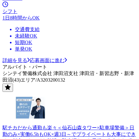
シフト
1日8時間からOK
交通費支給
未経験OK
短期OK
単発OK
詳細を見る
応募画面に進む
アルバイト・パート
シンテイ警備株式会社 津田沼支社 津田沼・新習志野・新津
田沼(43)エリア/A3203200132
駅チカだから通勤も楽々＜仙石山森タワー×駐車場警備＞日
勤のみ×実働6.5hもOK×週3日～でプライベートも大事にでき