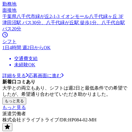
勤務地
面接地
千葉県八千代市緑が丘2-1-3 イオンモール八千代緑ヶ丘 3F
津田沼駅 バス30分、八千代緑が丘駅 徒歩1分、八千代台駅
バス20分
シフト
1日4時間 週2日からOK
交通費支給
未経験OK
詳細を見る
応募画面に進む
新着口コミあり
大学との両立もあり、シフトは週2日と最低条件での希望で
したが、希望通り合わせていただき助かりました。
もっと見る
もっと見る
派遣労働者
株式会社ドライブトライブ/DR:HP084-02-MH