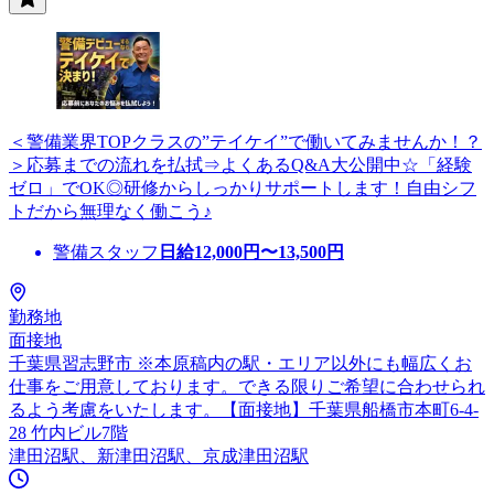
＜警備業界TOPクラスの”テイケイ”で働いてみませんか！？
＞応募までの流れを払拭⇒よくあるQ&A大公開中☆「経験
ゼロ」でOK◎研修からしっかりサポートします！自由シフ
トだから無理なく働こう♪
警備スタッフ
日給
12,000
円〜
13,500
円
勤務地
面接地
千葉県習志野市 ※本原稿内の駅・エリア以外にも幅広くお
仕事をご用意しております。できる限りご希望に合わせられ
るよう考慮をいたします。【面接地】千葉県船橋市本町6-4-
28 竹内ビル7階
津田沼駅、新津田沼駅、京成津田沼駅