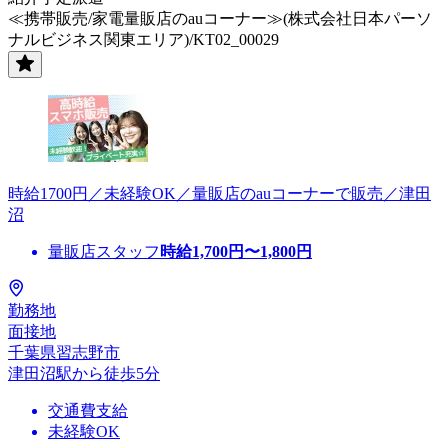
≪携帯販売/家電量販店のauコーナー≫(株式会社日本パーソ
ナルビジネス関東エリア)/KT02_00029
時給1700円／未経験OK／量販店のauコーナーで販売／津田
沼
量販店スタッフ
時給
1,700
円〜
1,800
円
勤務地
面接地
千葉県習志野市
津田沼駅から徒歩5分
交通費支給
未経験OK