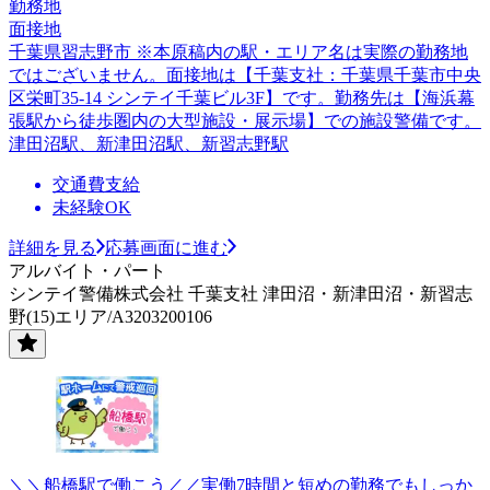
勤務地
面接地
千葉県習志野市 ※本原稿内の駅・エリア名は実際の勤務地
ではございません。面接地は【千葉支社：千葉県千葉市中央
区栄町35-14 シンテイ千葉ビル3F】です。勤務先は【海浜幕
張駅から徒歩圏内の大型施設・展示場】での施設警備です。
津田沼駅、新津田沼駅、新習志野駅
交通費支給
未経験OK
詳細を見る
応募画面に進む
アルバイト・パート
シンテイ警備株式会社 千葉支社 津田沼・新津田沼・新習志
野(15)エリア/A3203200106
＼＼船橋駅で働こう／／実働7時間と短めの勤務でもしっか