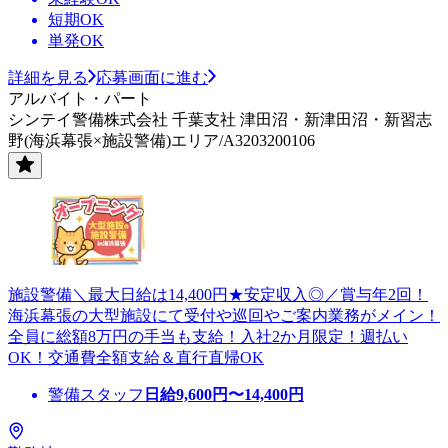
短期OK
単発OK
詳細を見る
応募画面に進む
アルバイト・パート
シンテイ警備株式会社 千葉支社 津田沼・新津田沼・新習志
野(海浜幕張×施設警備)エリア/A3203200106
施設警備＼最大日給は14,400円★安定収入◎／賞与年2回！
海浜幕張の大型施設にて受付や巡回やご案内業務がメイン！
全員に総額8万円の手当も支給！入社2か月限定！週払い
OK！交通費全額支給＆直行直帰OK
警備スタッフ
日給
9,600
円〜
14,400
円