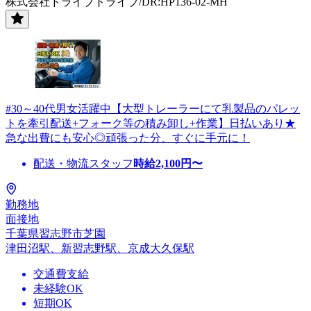
株式会社ドライブトライブ/DR:HP136-02-MH
#30～40代男女活躍中【大型トレーラーにて乳製品のパレッ
トを牽引配送+フォーク等の積み卸し+作業】日払いあり★
急な出費にも安心◎頑張った分、すぐに手元に！
配送・物流スタッフ
時給
2,100
円〜
勤務地
面接地
千葉県習志野市芝園
津田沼駅、新習志野駅、京成大久保駅
交通費支給
未経験OK
短期OK