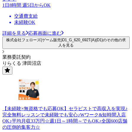
1日8時間 週5日からOK
交通費支給
未経験OK
詳細を見る
応募画面に進む
株式会社フェローズ(ゲーム販売)D1_G_620_692T(A)(D1)のその他の求
人を見る
業務委託契約
りらくる 津田沼店
【未経験×無資格でも応募OK】セラピストで高収入を実現♪
完全無料レッスンで未経験でも安心♪Wワーク&短時間入店
OK♪平均月収33万円☆週1日～1時間～でもOK♪全国600店舗
の圧倒的集客力☆