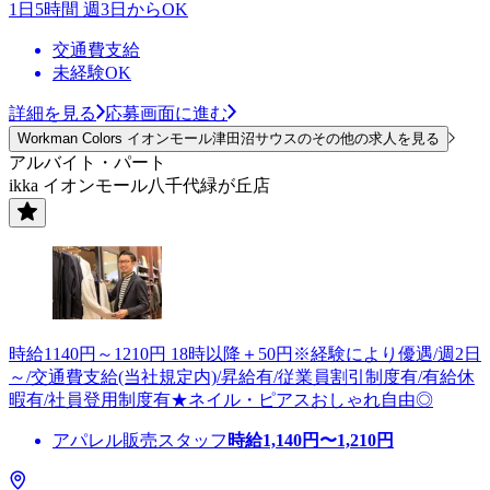
1日5時間 週3日からOK
交通費支給
未経験OK
詳細を見る
応募画面に進む
Workman Colors イオンモール津田沼サウスのその他の求人を見る
アルバイト・パート
ikka イオンモール八千代緑が丘店
時給1140円～1210円 18時以降＋50円※経験により優遇/週2日
～/交通費支給(当社規定内)/昇給有/従業員割引制度有/有給休
暇有/社員登用制度有★ネイル・ピアスおしゃれ自由◎
アパレル販売スタッフ
時給
1,140
円〜
1,210
円