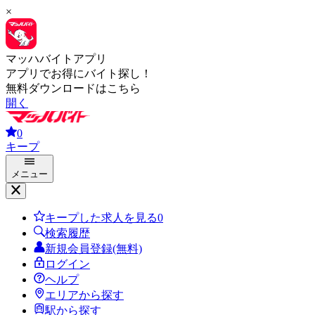
×
マッハバイトアプリ
アプリでお得にバイト探し！
無料ダウンロードはこちら
開く
0
キープ
メニュー
キープした求人を見る
0
検索履歴
新規会員登録(無料)
ログイン
ヘルプ
エリアから探す
駅から探す