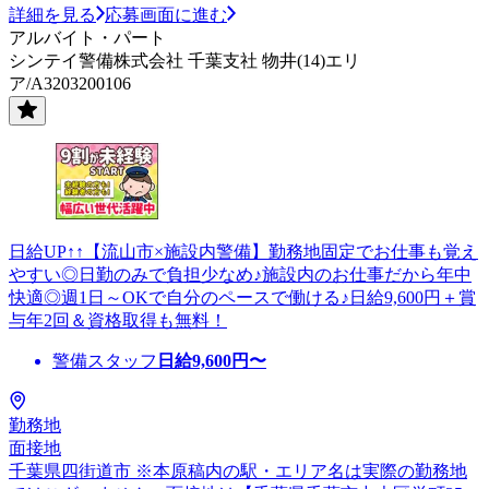
詳細を見る
応募画面に進む
アルバイト・パート
シンテイ警備株式会社 千葉支社 物井(14)エリ
ア/A3203200106
日給UP↑↑【流山市×施設内警備】勤務地固定でお仕事も覚え
やすい◎日勤のみで負担少なめ♪施設内のお仕事だから年中
快適◎週1日～OKで自分のペースで働ける♪日給9,600円＋賞
与年2回＆資格取得も無料！
警備スタッフ
日給
9,600
円〜
勤務地
面接地
千葉県四街道市 ※本原稿内の駅・エリア名は実際の勤務地