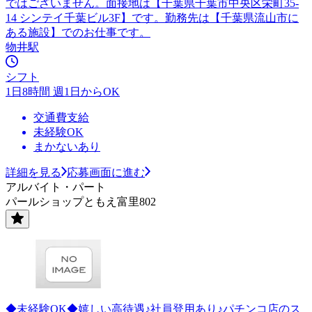
ではございません。面接地は【千葉県千葉市中央区栄町35-
14 シンテイ千葉ビル3F】です。勤務先は【千葉県流山市に
ある施設】でのお仕事です。
物井駅
シフト
1日8時間 週1日からOK
交通費支給
未経験OK
まかないあり
詳細を見る
応募画面に進む
アルバイト・パート
パールショップともえ富里802
◆未経験OK◆嬉しい高待遇♪社員登用あり♪パチンコ店のス