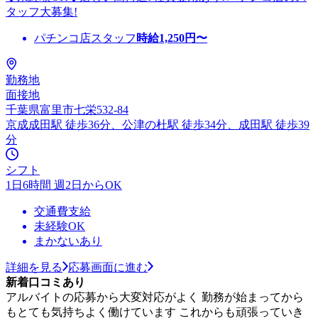
タッフ大募集!
パチンコ店スタッフ
時給
1,250
円〜
勤務地
面接地
千葉県富里市七栄532-84
京成成田駅 徒歩36分、公津の杜駅 徒歩34分、成田駅 徒歩39
分
シフト
1日6時間 週2日からOK
交通費支給
未経験OK
まかないあり
詳細を見る
応募画面に進む
新着口コミあり
アルバイトの応募から大変対応がよく 勤務が始まってから
もとても気持ちよく働けています これからも頑張っていき