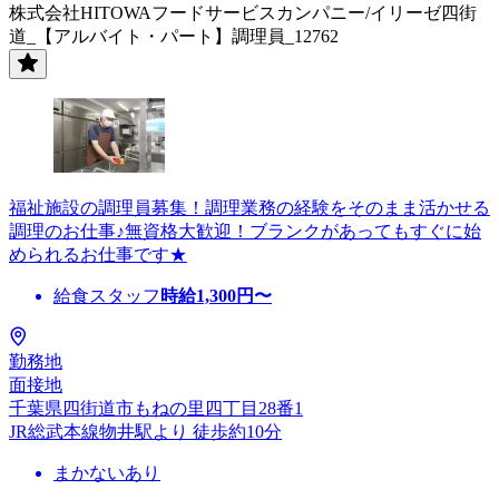
株式会社HITOWAフードサービスカンパニー/イリーゼ四街
道_【アルバイト・パート】調理員_12762
福祉施設の調理員募集！調理業務の経験をそのまま活かせる
調理のお仕事♪無資格大歓迎！ブランクがあってもすぐに始
められるお仕事です★
給食スタッフ
時給
1,300
円〜
勤務地
面接地
千葉県四街道市もねの里四丁目28番1
JR総武本線物井駅より 徒歩約10分
まかないあり