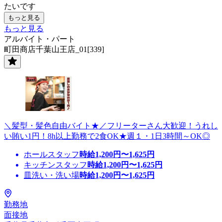
たいです
もっと見る
もっと見る
アルバイト・パート
町田商店千葉山王店_01[339]
＼髪型・髪色自由バイト★／フリーターさん大歓迎！うれし
い賄い1円！8h以上勤務で2食OK★週１・1日3時間～OK◎
ホールスタッフ
時給
1,200
円〜
1,625
円
キッチンスタッフ
時給
1,200
円〜
1,625
円
皿洗い・洗い場
時給
1,200
円〜
1,625
円
勤務地
面接地