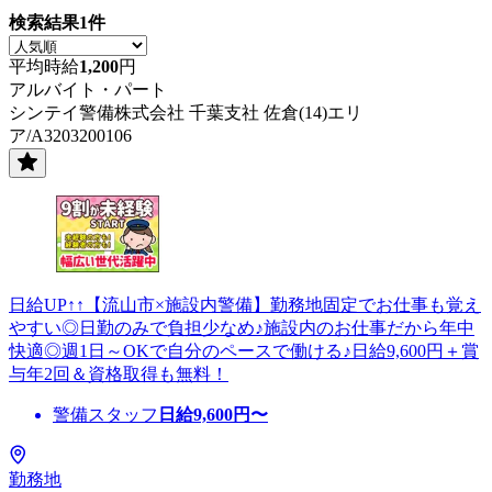
検索結果
1
件
平均時給
1,200
円
アルバイト・パート
シンテイ警備株式会社 千葉支社 佐倉(14)エリ
ア/A3203200106
日給UP↑↑【流山市×施設内警備】勤務地固定でお仕事も覚え
やすい◎日勤のみで負担少なめ♪施設内のお仕事だから年中
快適◎週1日～OKで自分のペースで働ける♪日給9,600円＋賞
与年2回＆資格取得も無料！
警備スタッフ
日給
9,600
円〜
勤務地