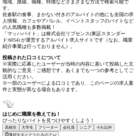
地域、路線、職種、特徴などさまざまな方法で検索可能で
す。
佐倉駅の食事、まかない付きのアルバイトの他にも全国の求
人情報、カフェやアパレル、イベントスタッフのバイトなど
の人気職種も多数掲載！
「マッハバイト」は株式会社リブセンス(東証スタンダー
ド:6054) が運営するアルバイト求人サイトです（なお、職業
紹介事業は行っておりません）。
投稿された口コミについて
※実際に応募したユーザーが当時の内容に基いて投稿した主
観的なご意見・ご感想です。あくまでも一つの参考としてご
活用ください。
※一部のユーザーによる口コミであり、このページの求人案
件と実態が異なる場合もあります。
はじめに職業を教えてね！
ぴったりなバイトを見つけやすくしよう！
高校生
大学生
フリーター
会社員
シニア
それ以外
選択するとどうなるの？