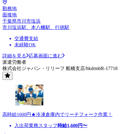
勤務地
面接地
千葉県市川市塩浜
市川塩浜駅、本八幡駅、行徳駅
交通費支給
未経験OK
詳細を見る
応募画面に進む
派遣労働者
株式会社ジャパン・リリーフ 船橋支店/hkdrmhR-17718
高時給1600円★冷凍倉庫内でリーチフォーク作業！
入出荷業務スタッフ
時給
1,600
円〜