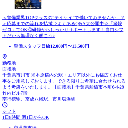
＜警備業界TOPクラスの”テイケイ”で働いてみませんか！？
＞応募までの流れを払拭⇒よくあるQ&A大公開中☆「経験
ゼロ」でOK◎研修からしっかりサポートします！自由シフ
トだから無理なく働こう♪
警備スタッフ
日給
12,000
円〜
13,500
円
勤務地
面接地
千葉県市川市 ※本原稿内の駅・エリア以外にも幅広くお仕
事をご用意しております。できる限りご希望に合わせられる
よう考慮をいたします。【面接地】千葉県船橋市本町6-4-28
竹内ビル7階
南行徳駅、京成八幡駅、市川塩浜駅
シフト
1日8時間 週1日からOK
交通費支給