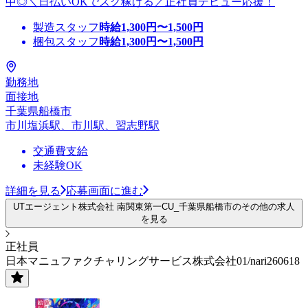
中◎＼日払いOKでスグ稼げる／正社員デビュー応援！
製造スタッフ
時給
1,300
円〜
1,500
円
梱包スタッフ
時給
1,300
円〜
1,500
円
勤務地
面接地
千葉県船橋市
市川塩浜駅、市川駅、習志野駅
交通費支給
未経験OK
詳細を見る
応募画面に進む
UTエージェント株式会社 南関東第一CU_千葉県船橋市のその他の求人
を見る
正社員
日本マニュファクチャリングサービス株式会社01/nari260618