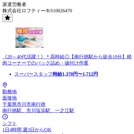
派遣労働者
株式会社ロフティー/KS10026470
《20～40代活躍！》＊高時給◎【南行徳駅から徒歩10分】精
肉コーナーでのパック詰め・値付け作業
スーパースタッフ
時給
1,370
円〜
1,712
円
勤務地
面接地
千葉県市川市南行徳
南行徳駅、市川塩浜駅、一之江駅
シフト
1日4時間 週3日からOK