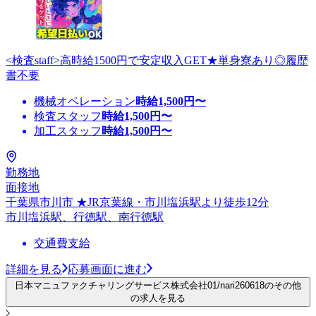
<検査staff>高時給1500円で安定収入GET★単身寮あり◎履歴
書不要
機械オペレーション
時給
1,500
円〜
検査スタッフ
時給
1,500
円〜
加工スタッフ
時給
1,500
円〜
勤務地
面接地
千葉県市川市 ★JR京葉線・市川塩浜駅より徒歩12分
市川塩浜駅、行徳駅、南行徳駅
交通費支給
詳細を見る
応募画面に進む
日本マニュファクチャリングサービス株式会社01/nari260618のその他
の求人を見る