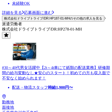
未経験OK
詳細を見る
応募画面に進む
株式会社ドライブトライブ/DR:HP187-01-MHのその他の求人を見る
派遣労働者
株式会社ドライブトライブ/DR:HP278-01-MH
#30～40代男女活躍中【2t～4t車にて紙類の配送業務】研修期
間の給与変動なし★安心のスタート！初めての方も収入面で
不安なく始められます！
配送・物流スタッフ
時給
1,900
円〜
勤務地
面接地