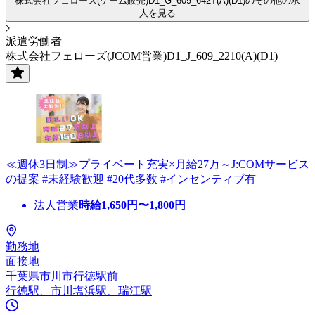
株式会社フェローズ(ゲーム販売)D1_G_609_642T(A)(D1)のその他の求
人を見る
派遣労働者
株式会社フェローズ(JCOM営業)D1_J_609_2210(A)(D1)
≪週休3日制≫プライベート充実×月給27万～J:COMサービス
の提案 #未経験歓迎 #20代多数 #インセンティブ有
法人営業
時給
1,650
円〜
1,800
円
勤務地
面接地
千葉県市川市行徳駅前
行徳駅、市川塩浜駅、瑞江駅