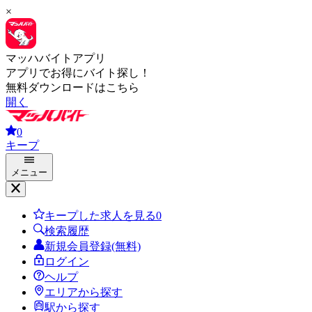
×
マッハバイトアプリ
アプリでお得にバイト探し！
無料ダウンロードはこちら
開く
0
キープ
メニュー
キープした求人を見る
0
検索履歴
新規会員登録(無料)
ログイン
ヘルプ
エリアから探す
駅から探す