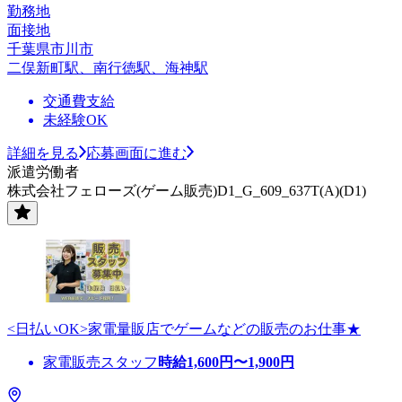
勤務地
面接地
千葉県市川市
二俣新町駅、南行徳駅、海神駅
交通費支給
未経験OK
詳細を見る
応募画面に進む
派遣労働者
株式会社フェローズ(ゲーム販売)D1_G_609_637T(A)(D1)
<日払いOK>家電量販店でゲームなどの販売のお仕事★
家電販売スタッフ
時給
1,600
円〜
1,900
円