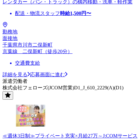
レンタカー（バン・トラック）の構内移動・洗車・軽作業
配送・物流スタッフ
時給
1,500
円〜
勤務地
面接地
千葉県市川市二俣新町
京葉線 二俣新町（徒歩20分）
交通費支給
詳細を見る
応募画面に進む
派遣労働者
株式会社フェローズ(JCOM営業)D1_J_610_2229(A)(D1)
≪週休3日制≫プライベート充実×月給27万～J:COMサービス