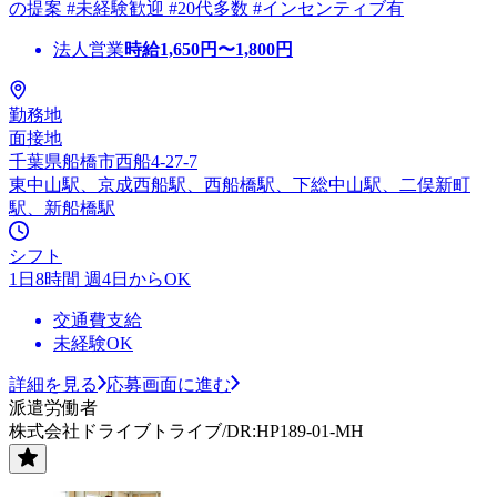
の提案 #未経験歓迎 #20代多数 #インセンティブ有
法人営業
時給
1,650
円〜
1,800
円
勤務地
面接地
千葉県船橋市西船4-27-7
東中山駅、京成西船駅、西船橋駅、下総中山駅、二俣新町
駅、新船橋駅
シフト
1日8時間 週4日からOK
交通費支給
未経験OK
詳細を見る
応募画面に進む
派遣労働者
株式会社ドライブトライブ/DR:HP189-01-MH