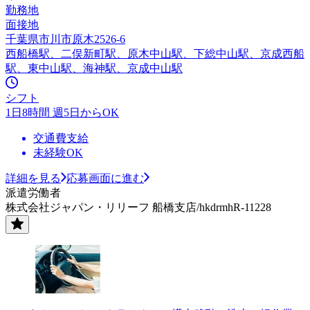
勤務地
面接地
千葉県市川市原木2526-6
西船橋駅、二俣新町駅、原木中山駅、下総中山駅、京成西船
駅、東中山駅、海神駅、京成中山駅
シフト
1日8時間 週5日からOK
交通費支給
未経験OK
詳細を見る
応募画面に進む
派遣労働者
株式会社ジャパン・リリーフ 船橋支店/hkdrmhR-11228