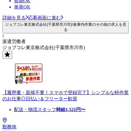
短期OK
単発OK
詳細を見る
応募画面に進む
ジョブコレ東京株式会社(千葉県市川市)/倉庫内作業のその他の求人を見
る
派遣労働者
ジョブコレ東京株式会社(千葉県市川市)
【履歴書・面接不要！スマホで登録完了】シンプルな軽作業
のお仕事◎日払い＆フリーター歓迎
配送・物流スタッフ
時給
1,521
円〜
勤務地