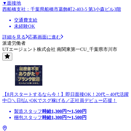
▼面接地
西船橋支社：千葉県船橋市葛飾町2-403-5 第3小森ビル3階
交通費支給
未経験OK
詳細を見る
応募画面に進む
派遣労働者
UTエージェント株式会社 南関東第一CU_千葉県市川市
【8月スタートするなら今！】即日面接OK！20代～40代活躍
中◎＼日払いOKでスグ稼げる／正社員デビュー応援！
製造スタッフ
時給
1,300
円〜
1,500
円
梱包スタッフ
時給
1,300
円〜
1,500
円