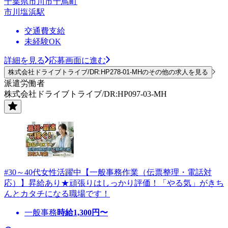
千葉県市川市千鳥町
市川塩浜駅
交通費支給
未経験OK
詳細を見る
応募画面に進む
株式会社ドライブトライブ/DR:HP278-01-MHのその他の求人を見る
派遣労働者
株式会社ドライブトライブ/DR:HP097-03-MH
#30～40代女性活躍中【一般事務作業（伝票整理・電話対
応）】昇給あり★頑張りはしっかり評価！「やる気」がきち
んとカタチになる職場です！
一般事務
時給
1,300
円〜