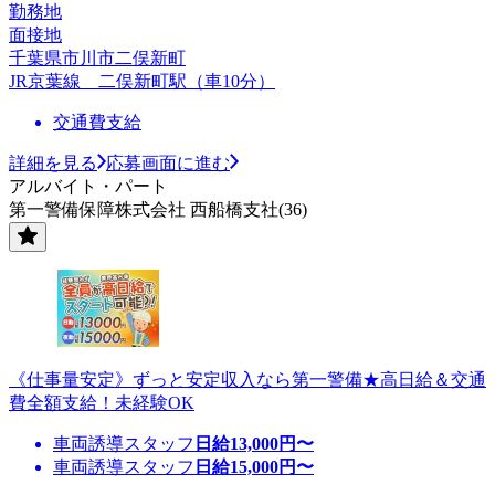
勤務地
面接地
千葉県市川市二俣新町
JR京葉線 二俣新町駅（車10分）
交通費支給
詳細を見る
応募画面に進む
アルバイト・パート
第一警備保障株式会社 西船橋支社(36)
《仕事量安定》ずっと安定収入なら第一警備★高日給＆交通
費全額支給！未経験OK
車両誘導スタッフ
日給
13,000
円〜
車両誘導スタッフ
日給
15,000
円〜