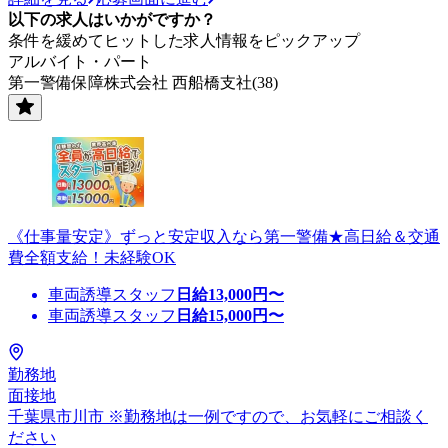
以下の求人はいかがですか？
条件を緩めてヒットした求人情報をピックアップ
アルバイト・パート
第一警備保障株式会社 西船橋支社(38)
《仕事量安定》ずっと安定収入なら第一警備★高日給＆交通
費全額支給！未経験OK
車両誘導スタッフ
日給
13,000
円〜
車両誘導スタッフ
日給
15,000
円〜
勤務地
面接地
千葉県市川市 ※勤務地は一例ですので、お気軽にご相談く
ださい