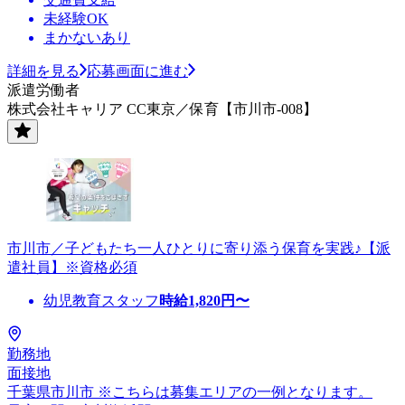
未経験OK
まかないあり
詳細を見る
応募画面に進む
派遣労働者
株式会社キャリア CC東京／保育【市川市-008】
市川市／子どもたち一人ひとりに寄り添う保育を実践♪【派
遣社員】※資格必須
幼児教育スタッフ
時給
1,820
円〜
勤務地
面接地
千葉県市川市 ※こちらは募集エリアの一例となります。