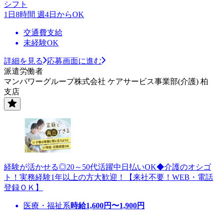
シフト
1日8時間 週4日からOK
交通費支給
未経験OK
詳細を見る
応募画面に進む
派遣労働者
マンパワーグループ株式会社 ケアサービス事業部(介護) 柏
支店
経験が活かせる◎20～50代活躍中日払いOK◆介護のオシゴ
ト！実務経験1年以上の方大歓迎！【来社不要！WEB・電話
登録ＯＫ】
医療・福祉系
時給
1,600
円〜
1,900
円