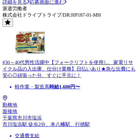
詳細を見る
応募画面に進む
派遣労働者
株式会社ドライブトライブ/DR:HP187-01-MH
#30～40代男性活躍中【フォークリフトを使用し、家電リサ
イクル品の入出庫、仕分け業務】日払いあり★急な出費にも
安心◎頑張った分、すぐに手元に！
軽作業・製造系
時給
1,600
円〜
勤務地
面接地
千葉県市川市塩浜
市川塩浜駅 徒歩2分、本八幡駅、行徳駅
交通費支給