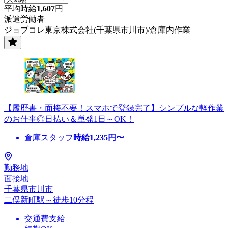
平均時給
1,607
円
派遣労働者
ジョブコレ東京株式会社(千葉県市川市)/倉庫内作業
【履歴書・面接不要！スマホで登録完了】シンプルな軽作業
のお仕事◎日払い＆単発1日～OK！
倉庫スタッフ
時給
1,235
円〜
勤務地
面接地
千葉県市川市
二俣新町駅～徒歩10分程
交通費支給