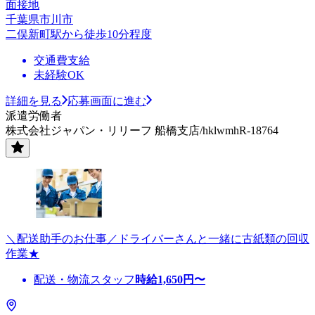
面接地
千葉県市川市
二俣新町駅から徒歩10分程度
交通費支給
未経験OK
詳細を見る
応募画面に進む
派遣労働者
株式会社ジャパン・リリーフ 船橋支店/hklwmhR-18764
＼配送助手のお仕事／ドライバーさんと一緒に古紙類の回収
作業★
配送・物流スタッフ
時給
1,650
円〜