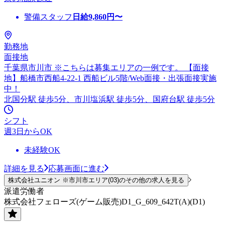
警備スタッフ
日給
9,860
円〜
勤務地
面接地
千葉県市川市 ※こちらは募集エリアの一例です。 【面接
地】船橋市西船4-22-1 西船ビル5階/Web面接・出張面接実施
中！
北国分駅 徒歩5分、市川塩浜駅 徒歩5分、国府台駅 徒歩5分
シフト
週3日からOK
未経験OK
詳細を見る
応募画面に進む
株式会社ユニオン ※市川市エリア(03)のその他の求人を見る
派遣労働者
株式会社フェローズ(ゲーム販売)D1_G_609_642T(A)(D1)