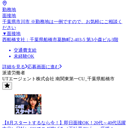
勤務地
面接地
千葉県市川市 ※勤務地は一例ですので、お気軽にご相談く
ださい
▼面接地
西船橋支社：千葉県船橋市葛飾町2-403-5 第3小森ビル3階
交通費支給
未経験OK
詳細を見る
応募画面に進む
派遣労働者
UTエージェント株式会社 南関東第一CU_千葉県船橋市
【8月スタートするなら今！】即日面接OK！20代～40代活躍