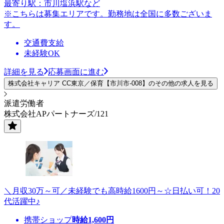
最寄り駅：市川塩浜駅など
※こちらは募集エリアです。勤務地は全国に多数ございま
す。
交通費支給
未経験OK
詳細を見る
応募画面に進む
株式会社キャリア CC東京／保育【市川市-008】のその他の求人を見る
派遣労働者
株式会社APパートナーズ/121
＼月収30万～可／未経験でも高時給1600円～☆日払い可！20
代活躍中♪
携帯ショップ
時給
1,600
円