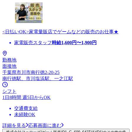
<日払いOK>家電量販店でゲームなどの販売のお仕事★
家電販売スタッフ
時給
1,600
円〜
1,900
円
勤務地
面接地
千葉県市川市南行徳2-20-25
南行徳駅、市川塩浜駅、一之江駅
シフト
1日8時間 週5日からOK
交通費支給
未経験OK
詳細を見る
応募画面に進む