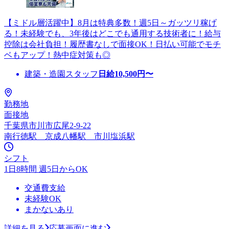
【ミドル層活躍中】8月は特典多数！週5日～ガッツリ稼げ
る！未経験でも、3年後はどこでも通用する技術者に！給与
控除は会社負担！履歴書なしで面接OK！日払い可能でモチ
ベもアップ！熱中症対策も◎
建築・造園スタッフ
日給
10,500
円〜
勤務地
面接地
千葉県市川市広尾2-9-22
南行徳駅 京成八幡駅 市川塩浜駅
シフト
1日8時間 週5日からOK
交通費支給
未経験OK
まかないあり
詳細を見る
応募画面に進む