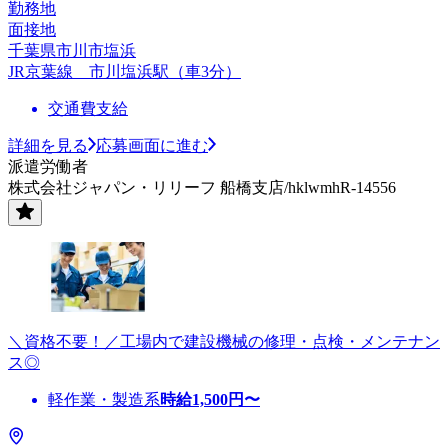
勤務地
面接地
千葉県市川市塩浜
JR京葉線 市川塩浜駅（車3分）
交通費支給
詳細を見る
応募画面に進む
派遣労働者
株式会社ジャパン・リリーフ 船橋支店/hklwmhR-14556
＼資格不要！／工場内で建設機械の修理・点検・メンテナン
ス◎
軽作業・製造系
時給
1,500
円〜