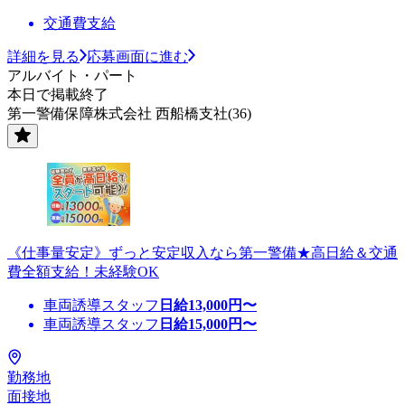
交通費支給
詳細を見る
応募画面に進む
アルバイト・パート
本日で掲載終了
第一警備保障株式会社 西船橋支社(36)
《仕事量安定》ずっと安定収入なら第一警備★高日給＆交通
費全額支給！未経験OK
車両誘導スタッフ
日給
13,000
円〜
車両誘導スタッフ
日給
15,000
円〜
勤務地
面接地