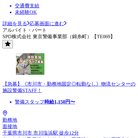
交通費支給
未経験OK
詳細を見る
応募画面に進む
アルバイト・パート
SPD株式会社 東京警備事業部（錦糸町）【TE069】
【急募】《市川市・勤務地固定◎転勤なし》物流センターの
施設警備STAFF！
警備スタッフ
時給
1,150
円〜
勤務地
面接地
千葉県市川市 市川塩浜駅 徒歩12分