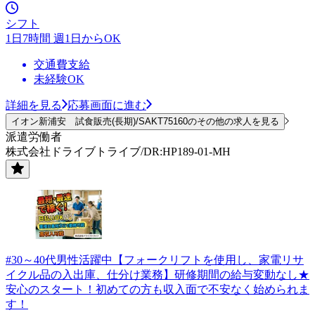
シフト
1日7時間 週1日からOK
交通費支給
未経験OK
詳細を見る
応募画面に進む
イオン新浦安 試食販売(長期)/SAKT75160のその他の求人を見る
派遣労働者
株式会社ドライブトライブ/DR:HP189-01-MH
#30～40代男性活躍中【フォークリフトを使用し、家電リサ
イクル品の入出庫、仕分け業務】研修期間の給与変動なし★
安心のスタート！初めての方も収入面で不安なく始められま
す！