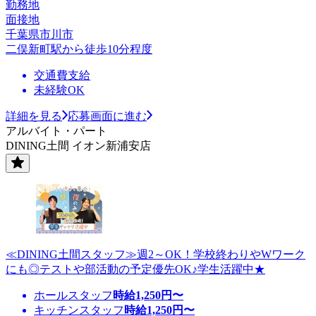
勤務地
面接地
千葉県市川市
二俣新町駅から徒歩10分程度
交通費支給
未経験OK
詳細を見る
応募画面に進む
アルバイト・パート
DINING土間 イオン新浦安店
≪DINING土間スタッフ≫週2～OK！学校終わりやWワーク
にも◎テストや部活動の予定優先OK♪学生活躍中★
ホールスタッフ
時給
1,250
円〜
キッチンスタッフ
時給
1,250
円〜