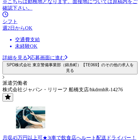
※こちらは勤務地となります。面接地については原稿内をご
確認下さい。
シフト
週2日からOK
交通費支給
未経験OK
詳細を見る
応募画面に進む
SPD株式会社 東京警備事業部（錦糸町）【TE069】のその他の求人を
見る
派遣労働者
株式会社ジャパン・リリーフ 船橋支店/hkdrmhR-14276
月収45万円以上可★3t車で飲食店へルート配送ドライバー！