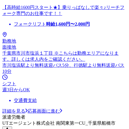
【高時給1600円スタート★】乗りっぱなしで楽々♪リーチフ
ォーク専門のお仕事です！！
フォークリフト
時給
1,600
円〜
2,000
円
勤務地
面接地
千葉県市川市塩浜１丁目 ※こちらは勤務エリアになりま
す。詳しくは求人内をご確認ください。
市川塩浜駅より無料送迎バス5分、行徳駅より無料送迎バス
10分
シフト
週3日からOK
交通費支給
詳細を見る
応募画面に進む
派遣労働者
UTエージェント株式会社 南関東第一CU_千葉県船橋市