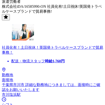
派遣労働者
株式会社iDA/16585990-ON 社員化有!土日祝休!英国発トラベ
ルケースブランドで貿易事務!
社員化有！土日祝休！英国発トラベルケースブランドで貿易
事務！
配送・物流スタッフ
時給
1,760
円
勤務地
面接地
千葉県市川市 詳細な勤務地につきましては、面接時にご確
認をお願いいたします
市川塩浜駅
シフト