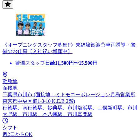
《オープニングスタッフ募集!!》未経験歓迎◎車両誘導・警
備のお仕事【入社祝い増額中】
警備スタッフ
日給
11,500
円〜
15,500
円
勤務地
面接地
千葉県市川市 (面接地：ミトモコーポレーション月島営業所
東京都中央区佃1-3-10 K.E.B 2階)
行徳駅、南行徳駅、妙典駅、市川塩浜駅、二俣新町駅、市川
大野駅、市川駅、本八幡駅、市川真間駅
シフト
週2日からOK