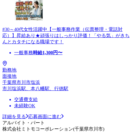
#30～40代女性活躍中【一般事務作業（伝票整理・電話対
応）】昇給あり★頑張りはしっかり評価！「やる気」がきち
んとカタチになる職場です！
一般事務
時給
1,300
円〜
勤務地
面接地
千葉県市川市塩浜
市川塩浜駅、本八幡駅、行徳駅
交通費支給
未経験OK
詳細を見る
応募画面に進む
アルバイト・パート
株式会社ミトモコーポレーション(千葉県市川市)