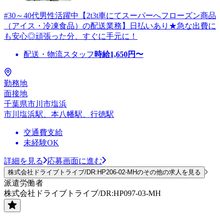
#30～40代男性活躍中【2t3t車にてスーパーへフローズン商品
（アイス・冷凍食品）の配送業務】日払いあり★急な出費に
も安心◎頑張った分、すぐに手元に！
配送・物流スタッフ
時給
1,650
円〜
勤務地
面接地
千葉県市川市塩浜
市川塩浜駅、本八幡駅、行徳駅
交通費支給
未経験OK
詳細を見る
応募画面に進む
株式会社ドライブトライブ/DR:HP206-02-MHのその他の求人を見る
派遣労働者
株式会社ドライブトライブ/DR:HP097-03-MH