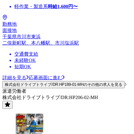
軽作業・製造系
時給
1,600
円〜
勤務地
面接地
千葉県市川市東浜
二俣新町駅、本八幡駅、市川塩浜駅
交通費支給
未経験OK
短期OK
詳細を見る
応募画面に進む
株式会社ドライブトライブ/DR:HP189-01-MHのその他の求人を見る
派遣労働者
株式会社ドライブトライブ/DR:HP206-02-MH