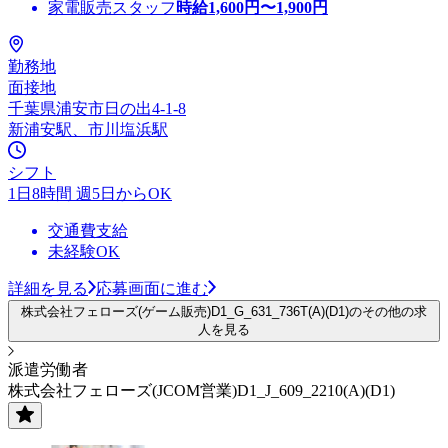
家電販売スタッフ
時給
1,600
円〜
1,900
円
勤務地
面接地
千葉県浦安市日の出4-1-8
新浦安駅、市川塩浜駅
シフト
1日8時間 週5日からOK
交通費支給
未経験OK
詳細を見る
応募画面に進む
株式会社フェローズ(ゲーム販売)D1_G_631_736T(A)(D1)のその他の求
人を見る
派遣労働者
株式会社フェローズ(JCOM営業)D1_J_609_2210(A)(D1)