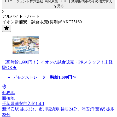
UTエージェント株式会社 南関東第一CU_千葉県船橋市のその他の求人
を見る
アルバイト・パート
イオン新浦安 試食販売(長期)/SAKT75160
【高時給1,600円！】イオンの試食販売・PRスタッフ！未経
験OK★
デモンストレーター
時給
1,600
円〜
勤務地
面接地
千葉県浦安市入船1-4-1
新浦安駅 徒歩3分、市川塩浜駅 徒歩24分、浦安(千葉)駅 徒歩
28分