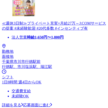
≪週休3日制≫プライベート充実×月給27万～J:COMサービス
の提案 #未経験歓迎 #20代多数 #インセンティブ有
法人営業
時給
1,650
円〜
1,800
円
勤務地
面接地
千葉県市川市行徳駅前
行徳駅、市川塩浜駅、瑞江駅
シフト
1日8時間 週4日からOK
交通費支給
未経験OK
詳細を見る
応募画面に進む