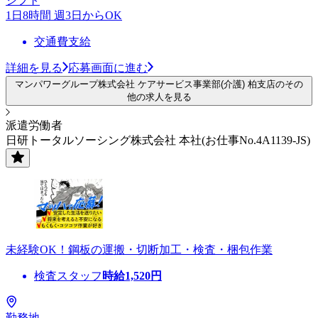
シフト
1日8時間 週3日からOK
交通費支給
詳細を見る
応募画面に進む
マンパワーグループ株式会社 ケアサービス事業部(介護) 柏支店のその
他の求人を見る
派遣労働者
日研トータルソーシング株式会社 本社(お仕事No.4A1139-JS)
未経験OK！鋼板の運搬・切断加工・検査・梱包作業
検査スタッフ
時給
1,520
円
勤務地