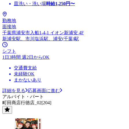
皿洗い・洗い場
時給
1,250
円〜
勤務地
面接地
千葉県浦安市入船1-4-1 イオン新浦安 4F
新浦安駅、市川塩浜駅、浦安(千葉)駅
シフト
1日3時間 週2日からOK
交通費支給
未経験OK
まかないあり
詳細を見る
応募画面に進む
アルバイト・パート
町田商店行徳店_02[204]