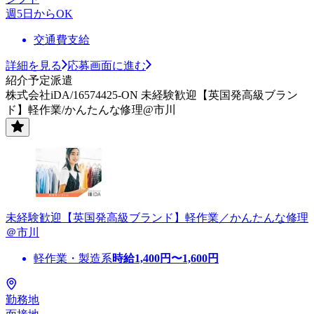
週5日からOK
交通費支給
詳細を見る
応募画面に進む
紹介予定派遣
株式会社iDA/16574425-ON 未経験歓迎【英国発高級ブラン
ド】軽作業/かんたんな修理@市川
未経験歓迎【英国発高級ブランド】軽作業／かんたんな修理
＠市川
軽作業・製造系
時給
1,400
円〜
1,600
円
勤務地