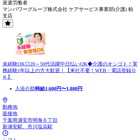
派遣労働者
マンパワーグループ株式会社 ケアサービス事業部(介護) 柏
支店
未経験OK◎20～50代活躍中日払いOK◆介護のオシゴト！実
務経験1年以上の方大歓迎！【来社不要！WEB・電話登録Ｏ
Ｋ】
入浴介助
時給
1,600
円〜
1,800
円
勤務地
面接地
千葉県浦安市明海６丁目
新浦安駅、市川塩浜駅