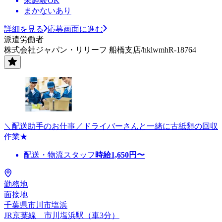
未経験OK
まかないあり
詳細を見る
応募画面に進む
派遣労働者
株式会社ジャパン・リリーフ 船橋支店/hklwmhR-18764
＼配送助手のお仕事／ドライバーさんと一緒に古紙類の回収
作業★
配送・物流スタッフ
時給
1,650
円〜
勤務地
面接地
千葉県市川市塩浜
JR京葉線 市川塩浜駅（車3分）