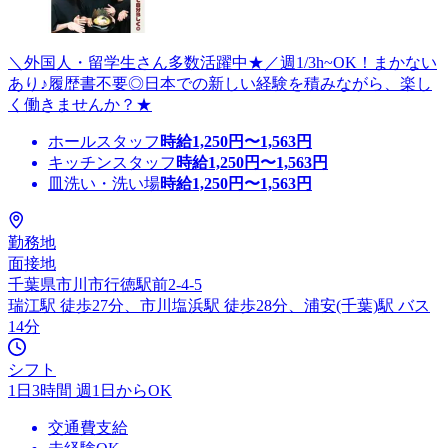
＼外国人・留学生さん多数活躍中★／週1/3h~OK！まかない
あり♪履歴書不要◎日本での新しい経験を積みながら、楽し
く働きませんか？★
ホールスタッフ
時給
1,250
円〜
1,563
円
キッチンスタッフ
時給
1,250
円〜
1,563
円
皿洗い・洗い場
時給
1,250
円〜
1,563
円
勤務地
面接地
千葉県市川市行徳駅前2-4-5
瑞江駅 徒歩27分、市川塩浜駅 徒歩28分、浦安(千葉)駅 バス
14分
シフト
1日3時間 週1日からOK
交通費支給