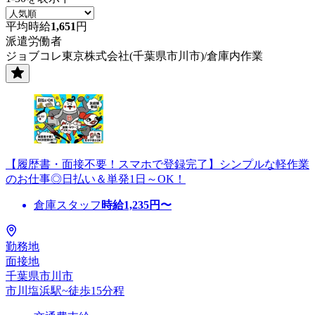
平均時給
1,651
円
派遣労働者
ジョブコレ東京株式会社(千葉県市川市)/倉庫内作業
【履歴書・面接不要！スマホで登録完了】シンプルな軽作業
のお仕事◎日払い＆単発1日～OK！
倉庫スタッフ
時給
1,235
円〜
勤務地
面接地
千葉県市川市
市川塩浜駅~徒歩15分程