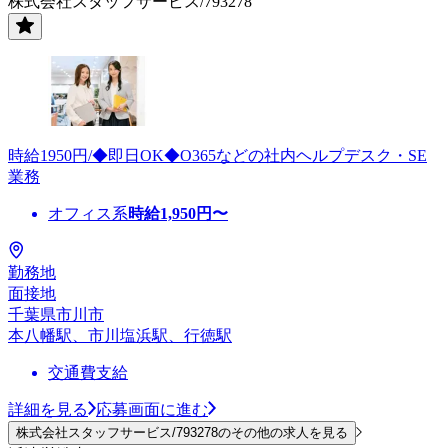
株式会社スタッフサービス/793278
時給1950円/◆即日OK◆O365などの社内ヘルプデスク・SE
業務
オフィス系
時給
1,950
円〜
勤務地
面接地
千葉県市川市
本八幡駅、市川塩浜駅、行徳駅
交通費支給
詳細を見る
応募画面に進む
株式会社スタッフサービス/793278のその他の求人を見る