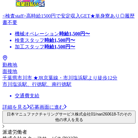
<検査staff>高時給1500円で安定収入GET★単身寮あり◎履歴
書不要
機械オペレーション
時給
1,500
円〜
検査スタッフ
時給
1,500
円〜
加工スタッフ
時給
1,500
円〜
勤務地
面接地
千葉県市川市 ★JR京葉線・市川塩浜駅より徒歩12分
市川塩浜駅、行徳駅、南行徳駅
交通費支給
詳細を見る
応募画面に進む
日本マニュファクチャリングサービス株式会社01/nari260618-Tのその
他の求人を見る
派遣労働者