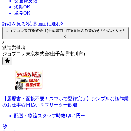
交通費支給
短期OK
単発OK
詳細を見る
応募画面に進む
ジョブコレ東京株式会社(千葉県市川市)/倉庫内作業のその他の求人を見
る
派遣労働者
ジョブコレ東京株式会社(千葉県市川市)
【履歴書・面接不要！スマホで登録完了】シンプルな軽作業
のお仕事◎日払い＆フリーター歓迎
配送・物流スタッフ
時給
1,521
円〜