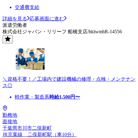
交通費支給
詳細を見る
応募画面に進む
派遣労働者
株式会社ジャパン・リリーフ 船橋支店/hklwmhR-14556
＼資格不要！／工場内で建設機械の修理・点検・メンテナン
ス◎
軽作業・製造系
時給
1,500
円〜
勤務地
面接地
千葉県市川市二俣新町
JR京葉線 二俣新町駅（車10分）