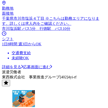
勤務地
面接地
千葉県市川市塩浜４丁目 ※こちらは勤務エリアになりま
す。詳しくは求人内をご確認ください。
市川塩浜駅 バス5分 行徳駅 バス10分
シフト
1日8時間 週3日からOK
交通費支給
未経験OK
詳細を見る
応募画面に進む
派遣労働者
東西株式会社 事業推進グループ[402]4yi-rf