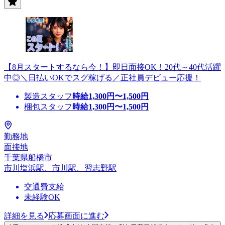
【8月スタートするなら今！】即日面接OK！20代～40代活躍
中◎＼日払いOKでスグ稼げる／正社員デビュー応援！
製造スタッフ
時給
1,300
円〜
1,500
円
梱包スタッフ
時給
1,300
円〜
1,500
円
勤務地
面接地
千葉県船橋市
市川塩浜駅、市川駅、習志野駅
交通費支給
未経験OK
詳細を見る
応募画面に進む