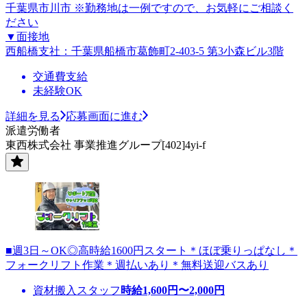
千葉県市川市 ※勤務地は一例ですので、お気軽にご相談く
ださい
▼面接地
西船橋支社：千葉県船橋市葛飾町2-403-5 第3小森ビル3階
交通費支給
未経験OK
詳細を見る
応募画面に進む
派遣労働者
東西株式会社 事業推進グループ[402]4yi-f
■週3日～OK◎高時給1600円スタート＊ほぼ乗りっぱなし＊
フォークリフト作業＊週払いあり＊無料送迎バスあり
資材搬入スタッフ
時給
1,600
円〜
2,000
円