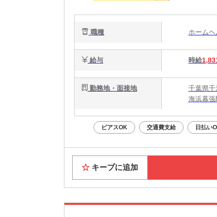
将
職種
ホーム
給与
時給
1,83
勤務地・面接地
千葉県千
海浜幕張
ピアスOK
交通費支給
日払いO
キープに追加