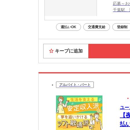
応募～お
千葉駅、
週払いOK
交通費支給
登録制
キープに追加
アルバイト・パート
ユー
【
払