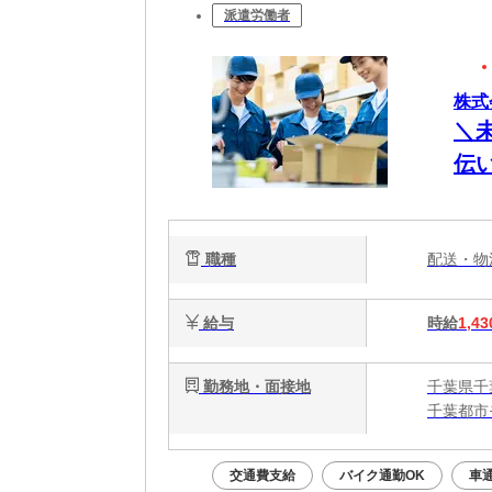
派遣労働者
株式
＼
伝い
職種
配送・
給与
時給
1,43
勤務地・面接地
千葉県千
千葉都市
交通費支給
バイク通勤OK
車