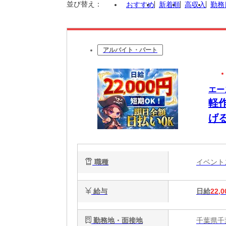
並び替え：
おすすめ
新着順
高収入
勤務
アルバイト・パート
エー
軽
げ
職種
イベン
給与
日給
22,0
勤務地・面接地
千葉県千