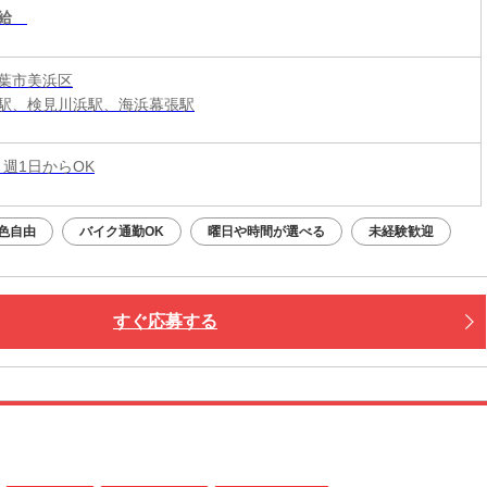
給
葉市美浜区
駅、検見川浜駅、海浜幕張駅
 週1日からOK
色自由
バイク通勤OK
曜日や時間が選べる
未経験歓迎
すぐ応募する