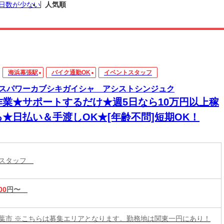
日数が少ない
人気順
海浜幕張駅
バイク通勤OK
イベントスタッフ
スパワーカブシキガイシャ アシストシンジュク
作業★サポートするだけ★週5日なら10万円以上稼
る★日払い＆手渡しOK★[年齢不問]短期OK！
トスタッフ
00
円〜
葉市 ※こちらは募集エリアとなります。勤務地は関東一円にあり！