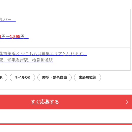
来役立つスキルと高収入をその手に！
ヘルパー
1
円〜
1,895
円
葉市美浜区 ※こちらは募集エリアとなります。
駅、稲毛海岸駅、検見川浜駅
K
ネイルOK
髪型・髪色自由
未経験歓迎
すぐ応募する