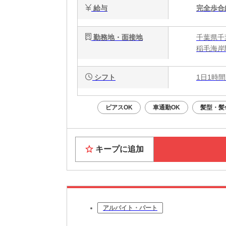
給与
完全歩合
勤務地・面接地
千葉県千
稲毛海岸
シフト
1日1時間
ピアスOK
車通勤OK
髪型・髪
キープに追加
アルバイト・パート