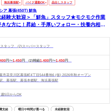
海浜幕張駅
バイク通勤OK
品出しスタッフ
ア 幕張(450T) 鮮魚
未経験大歓迎＞「鮮魚」スタッフ★モクモク作業
好きな方に！昇給・手厚いフォロー・扶養内相談
K！家事・育児との両立を応援！
出しスタッフ (2)スーパースタッフ
,400
円〜
1,450
円
(2)時給
1,400
円〜
1,450
円
市花見川区幕張町4丁目544番地6 (仮) 2026年秋オープン
駅、幕張駅、幕張本郷駅、海浜幕張駅
 週5日からOK
費支給
曜日や時間が選べる
未経験歓迎