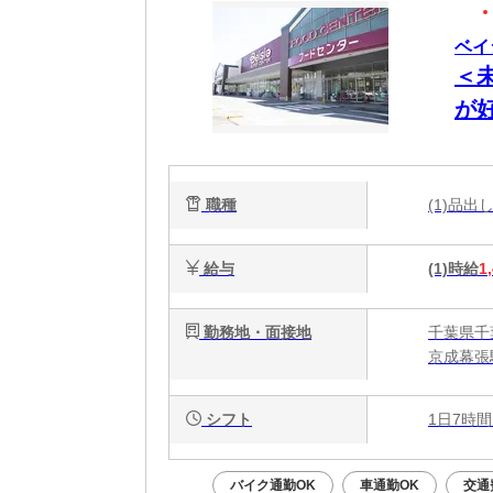
ベイシ
＜
が
O
職種
(1)品
給与
(1)時給
1
勤務地・面接地
千葉県千葉
京成幕張
シフト
1日7時間
バイク通勤OK
車通勤OK
交通