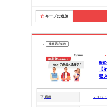
キープに追加
業務委託契約
株式
【
収
職種
デリバ