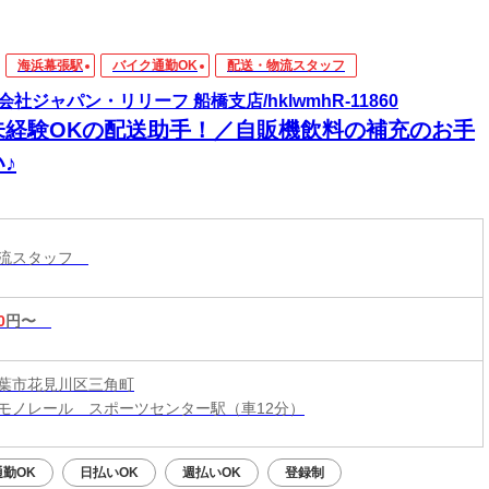
海浜幕張駅
バイク通勤OK
配送・物流スタッフ
会社ジャパン・リリーフ 船橋支店/hklwmhR-11860
未経験OKの配送助手！／自販機飲料の補充のお手
♪
物流スタッフ
0
円〜
葉市花見川区三角町
モノレール スポーツセンター駅（車12分）
通勤OK
日払いOK
週払いOK
登録制