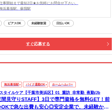
仕事開始まで最短2日★お気軽にお問合せ下さい。
海浜幕張駅、蘇我駅
ピアスOK
未経験歓迎
日払いOK
すぐ応募する
海浜幕張駅
バイク通勤OK
ホームヘルパー
スタイルケア【千葉市美浜区】01_重訪_非常勤_夜勤/Jb
夜間見守りSTAFF】3日で専門資格を無料GET！前
いOKで急な出費も安心◎安定企業で、未経験から