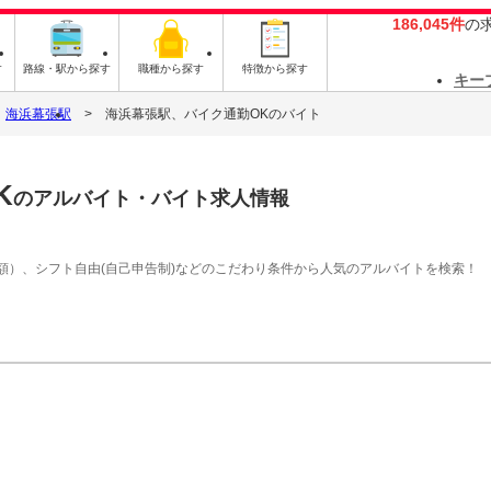
186,045件
の
す
路線・駅から探す
職種から探す
特徴から探す
キー
海浜幕張駅
海浜幕張駅、バイク通勤OKのバイト
K
のアルバイト・バイト求人情報
額）、シフト自由(自己申告制)などのこだわり条件から人気のアルバイトを検索！