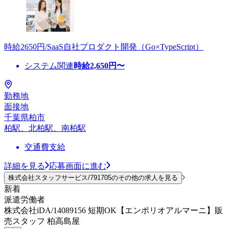
時給2650円/SaaS自社プロダクト開発（Go×TypeScript）
システム関連
時給
2,650
円〜
勤務地
面接地
千葉県柏市
柏駅、北柏駅、南柏駅
交通費支給
詳細を見る
応募画面に進む
株式会社スタッフサービス/791705のその他の求人を見る
新着
派遣労働者
株式会社iDA/14089156 短期OK【エンポリオアルマーニ】販
売スタッフ 柏高島屋