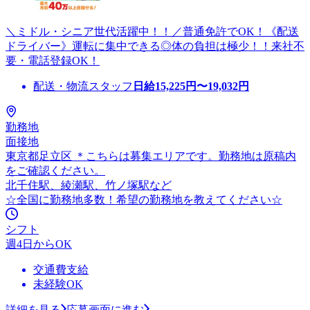
＼ミドル・シニア世代活躍中！！／普通免許でOK！《配送
ドライバー》運転に集中できる◎体の負担は極少！！来社不
要・電話登録OK！
配送・物流スタッフ
日給
15,225
円〜
19,032
円
勤務地
面接地
東京都足立区 ＊こちらは募集エリアです。勤務地は原稿内
をご確認ください。
北千住駅、綾瀬駅、竹ノ塚駅など
☆全国に勤務地多数！希望の勤務地を教えてください☆
シフト
週4日からOK
交通費支給
未経験OK
詳細を見る
応募画面に進む