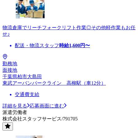
物流倉庫でリーチフォークリフト作業◎その他軽作業もお任
せ♪
配送・物流スタッフ
時給
1,600
円〜
勤務地
面接地
千葉県柏市大島田
東武アーバンパークライン 高柳駅（車12分）
交通費支給
詳細を見る
応募画面に進む
派遣労働者
株式会社スタッフサービス/791705