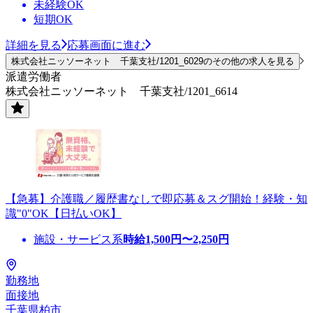
未経験OK
短期OK
詳細を見る
応募画面に進む
株式会社ニッソーネット 千葉支社/1201_6029のその他の求人を見る
派遣労働者
株式会社ニッソーネット 千葉支社/1201_6614
【急募】介護職／履歴書なしで即応募＆スグ開始！経験・知
識"0"OK【日払いOK】
施設・サービス系
時給
1,500
円〜
2,250
円
勤務地
面接地
千葉県柏市