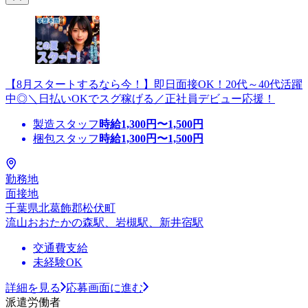
【8月スタートするなら今！】即日面接OK！20代～40代活躍
中◎＼日払いOKでスグ稼げる／正社員デビュー応援！
製造スタッフ
時給
1,300
円〜
1,500
円
梱包スタッフ
時給
1,300
円〜
1,500
円
勤務地
面接地
千葉県北葛飾郡松伏町
流山おおたかの森駅、岩槻駅、新井宿駅
交通費支給
未経験OK
詳細を見る
応募画面に進む
派遣労働者