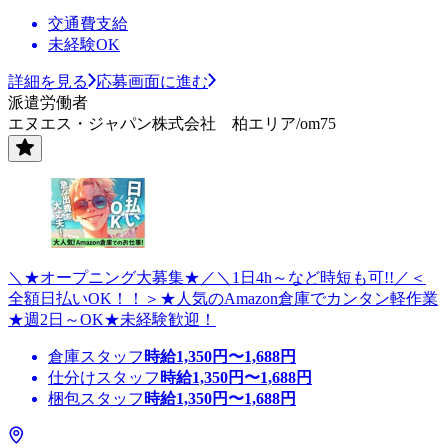
交通費支給
未経験OK
詳細を見る
応募画面に進む
派遣労働者
エヌエス・ジャパン株式会社 柏エリア/om75
＼★オープニング大募集★／＼1日4h～など時短も可!!／＜
全額日払いOK！！＞★人気のAmazon倉庫でカンタン軽作業
★週2日～OK★未経験歓迎！
倉庫スタッフ
時給
1,350
円〜
1,688
円
仕分けスタッフ
時給
1,350
円〜
1,688
円
梱包スタッフ
時給
1,350
円〜
1,688
円