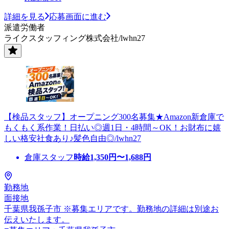
詳細を見る
応募画面に進む
派遣労働者
ライクスタッフィング株式会社/lwhn27
【検品スタッフ】オープニング300名募集★Amazon新倉庫で
もくもく系作業！日払い◎週1日・4時間～OK！お財布に嬉
しい格安社食あり♪髪色自由◎/lwhn27
倉庫スタッフ
時給
1,350
円〜
1,688
円
勤務地
面接地
千葉県我孫子市 ※募集エリアです。勤務地の詳細は別途お
伝えいたします。