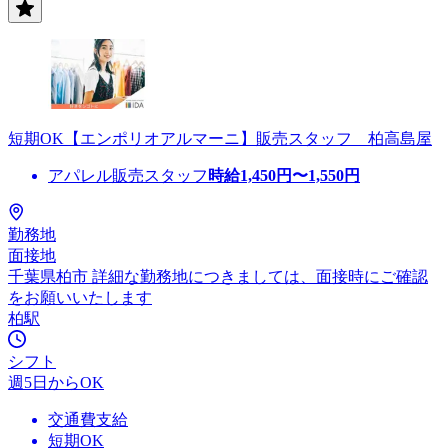
短期OK【エンポリオアルマーニ】販売スタッフ 柏高島屋
アパレル販売スタッフ
時給
1,450
円〜
1,550
円
勤務地
面接地
千葉県柏市 詳細な勤務地につきましては、面接時にご確認
をお願いいたします
柏駅
シフト
週5日からOK
交通費支給
短期OK