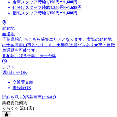
倉庫スタッフ
時給
1,350
円〜
1,688
円
仕分けスタッフ
時給
1,350
円〜
1,688
円
梱包スタッフ
時給
1,350
円〜
1,688
円
勤務地
面接地
千葉県柏市 ※こちら募集エリアとなります。実際の勤務地
は千葉県流山市となります。★無料送迎バスあり★車・自転
車通勤も可能です。
北柏駅、我孫子駅、天王台駅
シフト
週2日からOK
交通費支給
未経験OK
詳細を見る
応募画面に進む
業務委託契約
りらくる 流山店1