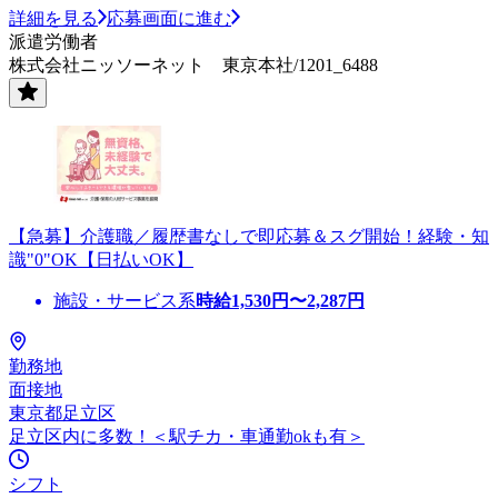
詳細を見る
応募画面に進む
派遣労働者
株式会社ニッソーネット 東京本社/1201_6488
【急募】介護職／履歴書なしで即応募＆スグ開始！経験・知
識"0"OK【日払いOK】
施設・サービス系
時給
1,530
円〜
2,287
円
勤務地
面接地
東京都足立区
足立区内に多数！＜駅チカ・車通勤okも有＞
シフト