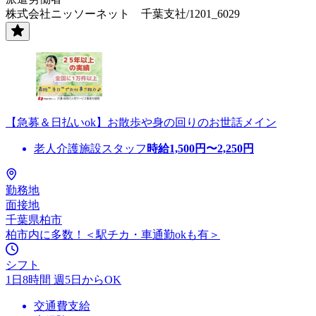
株式会社ニッソーネット 千葉支社/1201_6029
【急募＆日払いok】お散歩や身の回りのお世話メイン
老人介護施設スタッフ
時給
1,500
円〜
2,250
円
勤務地
面接地
千葉県柏市
柏市内に多数！＜駅チカ・車通勤okも有＞
シフト
1日8時間 週5日からOK
交通費支給