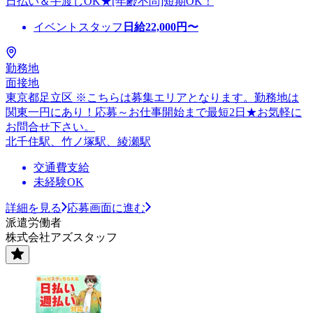
日払い＆手渡しOK★[年齢不問]短期OK！
イベントスタッフ
日給
22,000
円〜
勤務地
面接地
東京都足立区 ※こちらは募集エリアとなります。勤務地は
関東一円にあり！応募～お仕事開始まで最短2日★お気軽に
お問合せ下さい。
北千住駅、竹ノ塚駅、綾瀬駅
交通費支給
未経験OK
詳細を見る
応募画面に進む
派遣労働者
株式会社アズスタッフ