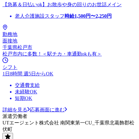
【急募＆日払いok】お散歩や身の回りのお世話メイン
老人介護施設スタッフ
時給
1,500
円〜
2,250
円
勤務地
面接地
千葉県松戸市
松戸市内に多数！＜駅チカ・車通勤okも有＞
シフト
1日8時間 週5日からOK
交通費支給
未経験OK
短期OK
詳細を見る
応募画面に進む
派遣労働者
UTエージェント株式会社 南関東第一CU_千葉県北葛飾郡松
伏町