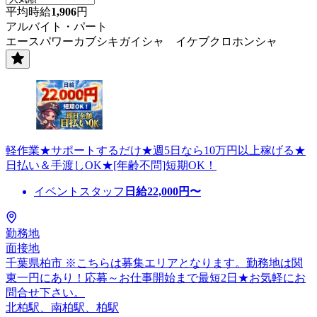
平均時給
1,906
円
アルバイト・パート
エースパワーカブシキガイシャ イケブクロホンシャ
軽作業★サポートするだけ★週5日なら10万円以上稼げる★
日払い＆手渡しOK★[年齢不問]短期OK！
イベントスタッフ
日給
22,000
円〜
勤務地
面接地
千葉県柏市 ※こちらは募集エリアとなります。勤務地は関
東一円にあり！応募～お仕事開始まで最短2日★お気軽にお
問合せ下さい。
北柏駅、南柏駅、柏駅