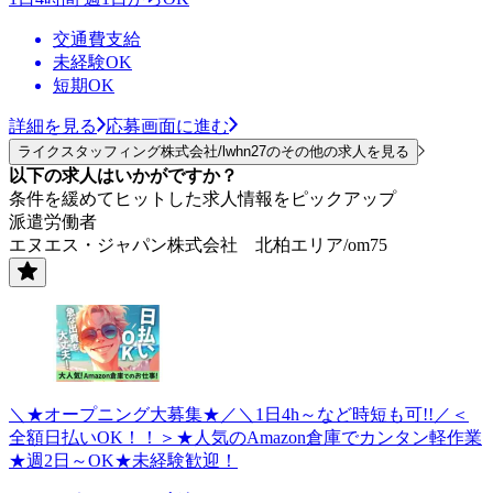
交通費支給
未経験OK
短期OK
詳細を見る
応募画面に進む
ライクスタッフィング株式会社/lwhn27のその他の求人を見る
以下の求人はいかがですか？
条件を緩めてヒットした求人情報をピックアップ
派遣労働者
エヌエス・ジャパン株式会社 北柏エリア/om75
＼★オープニング大募集★／＼1日4h～など時短も可!!／＜
全額日払いOK！！＞★人気のAmazon倉庫でカンタン軽作業
★週2日～OK★未経験歓迎！