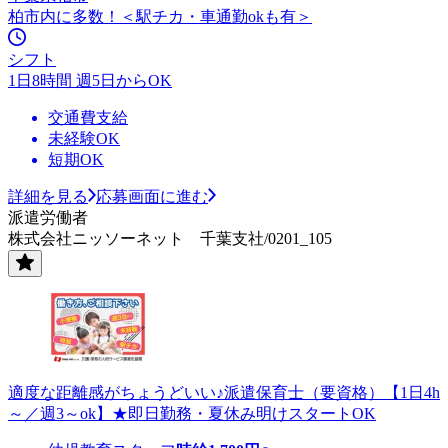
柏市内に多数！＜駅チカ・車通勤okも有＞
シフト
1日8時間 週5日からOK
交通費支給
未経験OK
短期OK
詳細を見る
応募画面に進む
派遣労働者
株式会社ニッソーネット 千葉支社/0201_105
適度な距離感がちょうどいい♪派遣保育士（要資格）【1日4h
～／週3～ok】★即日勤務・夏休み明けスタートOK