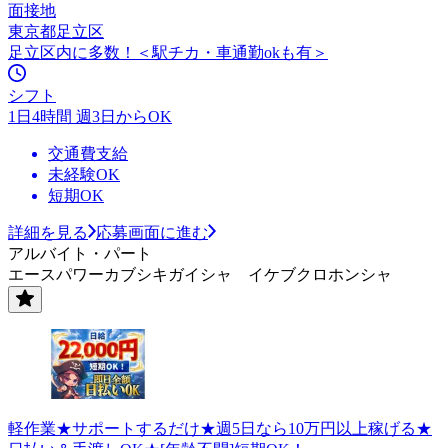
面接地
東京都足立区
足立区内に多数！＜駅チカ・車通勤okも有＞
シフト
1日4時間 週3日からOK
交通費支給
未経験OK
短期OK
詳細を見る
応募画面に進む
アルバイト・パート
エースパワーカブシキガイシャ イケブクロホンシャ
軽作業★サポートするだけ★週5日なら10万円以上稼げる★