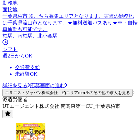
勤務地
面接地
千葉県柏市 ※こちら募集エリアとなります。実際の勤務地
は千葉県流山市となります。★無料送迎バスあり★車・自転
車通勤も可能です。
柏駅、南柏駅、北小金駅
シフト
週2日からOK
交通費支給
未経験OK
詳細を見る
応募画面に進む
エヌエス・ジャパン株式会社 柏エリア/om75のその他の求人を見る
派遣労働者
UTエージェント株式会社 南関東第一CU_千葉県柏市