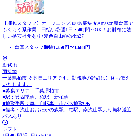
【梱包スタッフ】オープニング300名募集★Amazon新倉庫で
もくもく系作業！日払い◎週1日・4時間～OK！お財布に嬉
しい格安社食あり♪髪色自由◎/lwhn27
倉庫スタッフ
時給
1,350
円〜
1,688
円
勤務地
面接地
千葉県柏市 ※募集エリアです。勤務地の詳細は別途お伝え
いたします。
■募集エリア：千葉県柏市
■駅：豊四季駅、柏駅、新柏駅
■通勤手段：車、自転車、市バス通勤OK
■備考：流山おおたかの森駅、柏駅、南流山駅より無料送迎
バスあり
シフト
1日4時間 週1日からOK