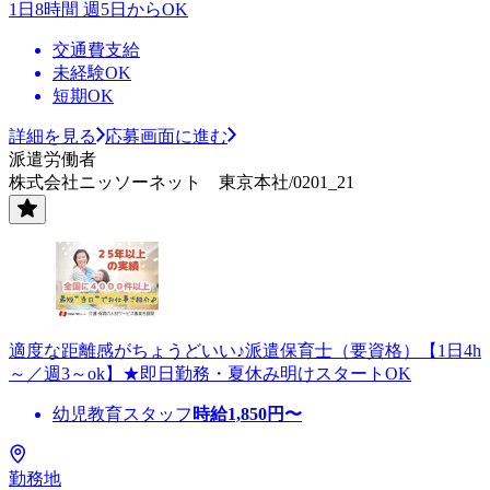
1日8時間 週5日からOK
交通費支給
未経験OK
短期OK
詳細を見る
応募画面に進む
派遣労働者
株式会社ニッソーネット 東京本社/0201_21
適度な距離感がちょうどいい♪派遣保育士（要資格）【1日4h
～／週3～ok】★即日勤務・夏休み明けスタートOK
幼児教育スタッフ
時給
1,850
円〜
勤務地