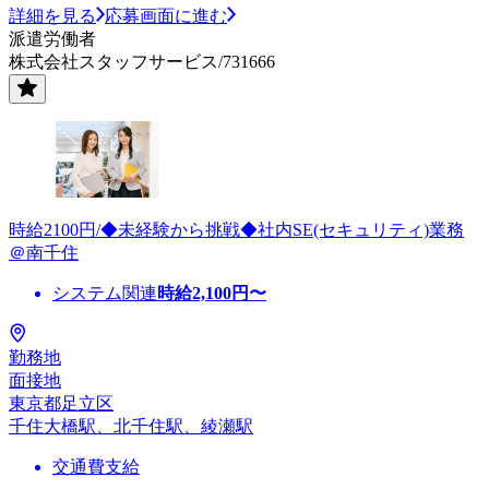
詳細を見る
応募画面に進む
派遣労働者
株式会社スタッフサービス/731666
時給2100円/◆未経験から挑戦◆社内SE(セキュリティ)業務
＠南千住
システム関連
時給
2,100
円〜
勤務地
面接地
東京都足立区
千住大橋駅、北千住駅、綾瀬駅
交通費支給