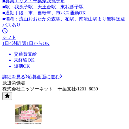
■募集エリア：千葉県我孫子市
■駅：我孫子駅、天王台駅、東我孫子駅
■通勤手段：車、自転車、市バス通勤OK
■備考：流山おおたかの森駅、柏駅、南流山駅より無料送迎
バスあり
シフト
1日4時間 週1日からOK
交通費支給
未経験OK
短期OK
詳細を見る
応募画面に進む
派遣労働者
株式会社ニッソーネット 千葉支社/1201_6039