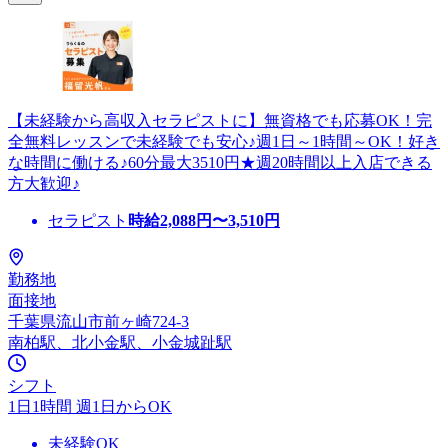
【未経験から高収入セラピストに】無資格でも応募OK！完
全無料レッスンで未経験でも安心♪週1日～1時間～OK！好き
な時間に働ける♪60分最大3510円★週20時間以上入店できる
方大歓迎♪
セラピスト
時給
2,088
円〜
3,510
円
勤務地
面接地
千葉県流山市前ヶ崎724-3
南柏駅、北小金駅、小金城趾駅
シフト
1日1時間 週1日からOK
未経験OK