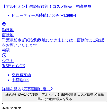
【アルビオン】未経験歓迎！コスメ販売 柏高島屋
ビューティー系
時給
1,400
円〜
1,500
円
勤務地
面接地
千葉県柏市 詳細な勤務地につきましては、面接時にご確認
をお願いいたします
柏駅
シフト
週5日からOK
交通費支給
未経験OK
詳細を見る
応募画面に進む
株式会社iDA/14077180 【アルビオン】未経験歓迎!コスメ販売 柏高島
屋のその他の求人を見る
派遣労働者