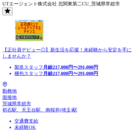
UTエージェント株式会社 北関東第二CU_茨城県常総市
【正社員デビュー◎】新生活を応援！未経験から安定を手に
しませんか？
製造スタッフ
月給
217,000
円〜
291,000
円
梱包スタッフ
月給
217,000
円〜
291,000
円
勤務地
面接地
茨城県常総市
初石駅、天王台駅、南桜井(埼玉)駅
交通費支給
未経験OK