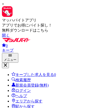
×
マッハバイトアプリ
アプリでお得にバイト探し！
無料ダウンロードはこちら
開く
0
キープ
メニュー
キープした求人を見る
0
検索履歴
新規会員登録(無料)
ログイン
ヘルプ
エリアから探す
駅から探す