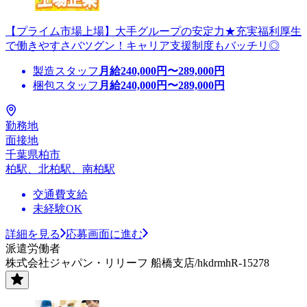
【プライム市場上場】大手グループの安定力★充実福利厚生
で働きやすさバツグン！キャリア支援制度もバッチリ◎
製造スタッフ
月給
240,000
円〜
289,000
円
梱包スタッフ
月給
240,000
円〜
289,000
円
勤務地
面接地
千葉県柏市
柏駅、北柏駅、南柏駅
交通費支給
未経験OK
詳細を見る
応募画面に進む
派遣労働者
株式会社ジャパン・リリーフ 船橋支店/hkdrmhR-15278