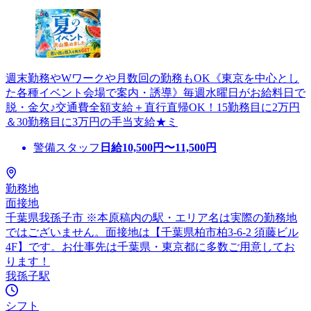
週末勤務やWワークや月数回の勤務もOK《東京を中心とし
た各種イベント会場で案内・誘導》毎週水曜日がお給料日で
脱・金欠♪交通費全額支給＋直行直帰OK！15勤務目に2万円
＆30勤務目に3万円の手当支給★ミ
警備スタッフ
日給
10,500
円〜
11,500
円
勤務地
面接地
千葉県我孫子市 ※本原稿内の駅・エリア名は実際の勤務地
ではございません。面接地は【千葉県柏市柏3-6-2 須藤ビル
4F】です。お仕事先は千葉県・東京都に多数ご用意してお
ります！
我孫子駅
シフト