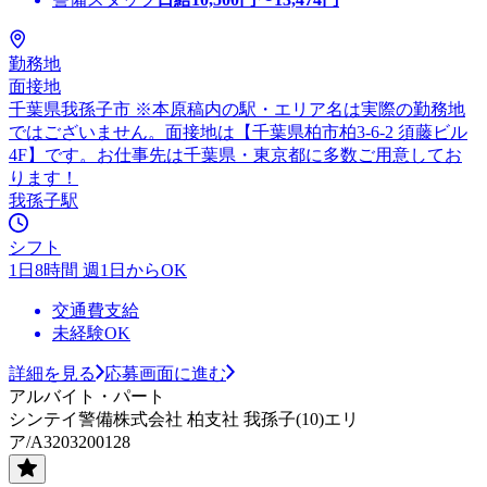
勤務地
面接地
千葉県我孫子市 ※本原稿内の駅・エリア名は実際の勤務地
ではございません。面接地は【千葉県柏市柏3-6-2 須藤ビル
4F】です。お仕事先は千葉県・東京都に多数ご用意してお
ります！
我孫子駅
シフト
1日8時間 週1日からOK
交通費支給
未経験OK
詳細を見る
応募画面に進む
アルバイト・パート
シンテイ警備株式会社 柏支社 我孫子(10)エリ
ア/A3203200128