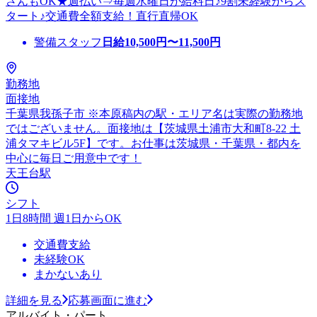
さんもOK★週払い⇒毎週水曜日が給料日♪9割未経験からス
タート♪交通費全額支給！直行直帰OK
警備スタッフ
日給
10,500
円〜
11,500
円
勤務地
面接地
千葉県我孫子市 ※本原稿内の駅・エリア名は実際の勤務地
ではございません。面接地は【茨城県土浦市大和町8-22 土
浦タマキビル5F】です。お仕事は茨城県・千葉県・都内を
中心に毎日ご用意中です！
天王台駅
シフト
1日8時間 週1日からOK
交通費支給
未経験OK
まかないあり
詳細を見る
応募画面に進む
アルバイト・パート