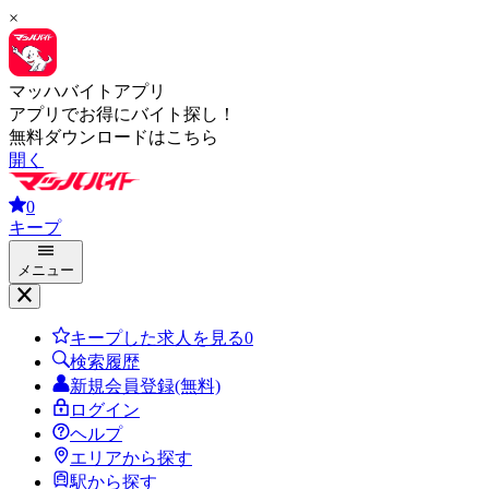
×
マッハバイトアプリ
アプリでお得にバイト探し！
無料ダウンロードはこちら
開く
0
キープ
メニュー
キープした求人を見る
0
検索履歴
新規会員登録(無料)
ログイン
ヘルプ
エリアから探す
駅から探す