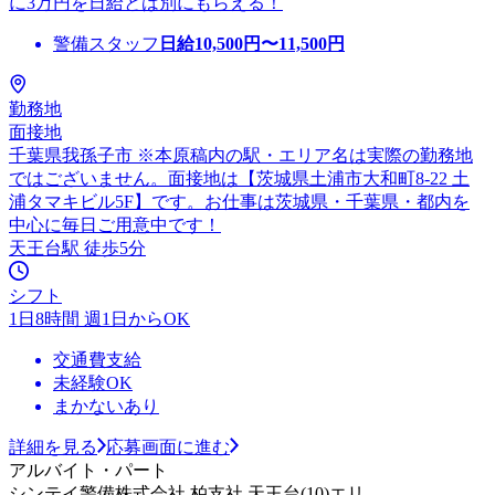
に3万円を日給とは別にもらえる！
警備スタッフ
日給
10,500
円〜
11,500
円
勤務地
面接地
千葉県我孫子市 ※本原稿内の駅・エリア名は実際の勤務地
ではございません。面接地は【茨城県土浦市大和町8-22 土
浦タマキビル5F】です。お仕事は茨城県・千葉県・都内を
中心に毎日ご用意中です！
天王台駅 徒歩5分
シフト
1日8時間 週1日からOK
交通費支給
未経験OK
まかないあり
詳細を見る
応募画面に進む
アルバイト・パート
シンテイ警備株式会社 柏支社 天王台(10)エリ