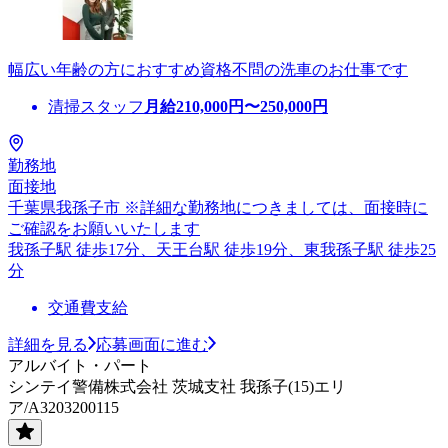
幅広い年齢の方におすすめ資格不問の洗車のお仕事です
清掃スタッフ
月給
210,000
円〜
250,000
円
勤務地
面接地
千葉県我孫子市 ※詳細な勤務地につきましては、面接時に
ご確認をお願いいたします
我孫子駅 徒歩17分、天王台駅 徒歩19分、東我孫子駅 徒歩25
分
交通費支給
詳細を見る
応募画面に進む
アルバイト・パート
シンテイ警備株式会社 茨城支社 我孫子(15)エリ
ア/A3203200115