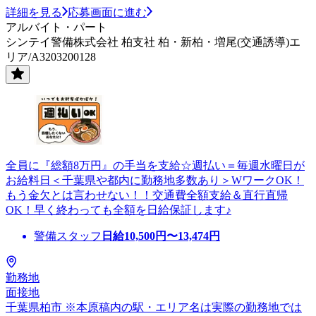
詳細を見る
応募画面に進む
アルバイト・パート
シンテイ警備株式会社 柏支社 柏・新柏・増尾(交通誘導)エ
リア/A3203200128
全員に『総額8万円』の手当を支給☆週払い＝毎週水曜日が
お給料日＜千葉県や都内に勤務地多数あり＞WワークOK！
もう金欠とは言わせない！！交通費全額支給＆直行直帰
OK！早く終わっても全額を日給保証します♪
警備スタッフ
日給
10,500
円〜
13,474
円
勤務地
面接地
千葉県柏市 ※本原稿内の駅・エリア名は実際の勤務地では