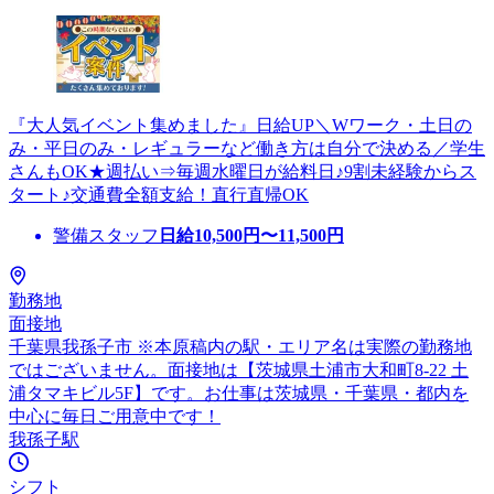
『大人気イベント集めました』日給UP＼Wワーク・土日の
み・平日のみ・レギュラーなど働き方は自分で決める／学生
さんもOK★週払い⇒毎週水曜日が給料日♪9割未経験からス
タート♪交通費全額支給！直行直帰OK
警備スタッフ
日給
10,500
円〜
11,500
円
勤務地
面接地
千葉県我孫子市 ※本原稿内の駅・エリア名は実際の勤務地
ではございません。面接地は【茨城県土浦市大和町8-22 土
浦タマキビル5F】です。お仕事は茨城県・千葉県・都内を
中心に毎日ご用意中です！
我孫子駅
シフト