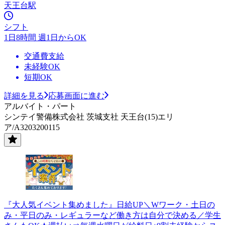
天王台駅
シフト
1日8時間 週1日からOK
交通費支給
未経験OK
短期OK
詳細を見る
応募画面に進む
アルバイト・パート
シンテイ警備株式会社 茨城支社 天王台(15)エリ
ア/A3203200115
『大人気イベント集めました』日給UP＼Wワーク・土日の
み・平日のみ・レギュラーなど働き方は自分で決める／学生