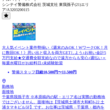
シンテイ警備株式会社 茨城支社 東我孫子(21)エリ
ア/A3203200115
大人気イベント案件勢揃い《週末のみOK！WワークOK！月
に数回OK！》思い出と収入を両方GETしよう♪お祝い金計5
万円支給★交通費全額支給なので遠方からも安心♪週払い＝
毎週水曜日がお給料日♪未経験歓迎
警備スタッフ
日給
10,500
円〜
11,500
円
勤務地
面接地
千葉県我孫子市 ※本原稿内の駅・エリア名は実際の勤務地
ではございません。面接地は【茨城県土浦市大和町8-22 土
浦タマキビル5F】です。お仕事は茨城県・千葉県・都内を