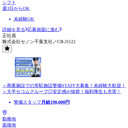
シフト
週3日からOK
未経験OK
詳細を見る
応募画面に進む
正社員
株式会社セノン千葉支社／CB-J1122
＜商業施設での常駐施設警備STAFF大募集！未経験大歓迎！
＞大手セコムグループ◎安定感が抜群！福利厚生も充実！
警備スタッフ
月給
198,000
円
勤務地
面接地