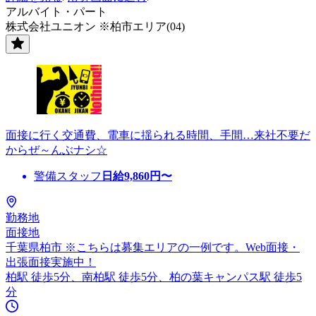
アルバイト・パート
株式会社ユニオン ※柏市エリア(04)
面接に行く交通費、電車に揺られる時間、手間…来社不要だ
からぜ～んぶナシ☆
警備スタッフ
日給
9,860
円〜
勤務地
面接地
千葉県柏市 ※こちらは募集エリアの一例です。Web面接・
出張面接実施中！
柏駅 徒歩5分、南柏駅 徒歩5分、柏の葉キャンパス駅 徒歩5
分