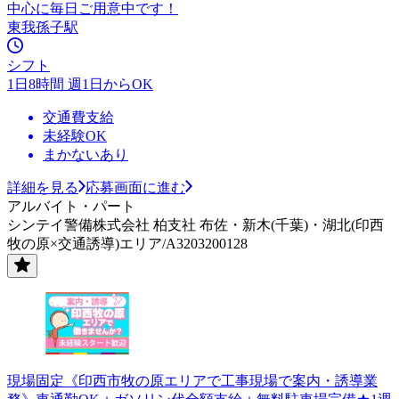
中心に毎日ご用意中です！
東我孫子駅
シフト
1日8時間 週1日からOK
交通費支給
未経験OK
まかないあり
詳細を見る
応募画面に進む
アルバイト・パート
シンテイ警備株式会社 柏支社 布佐・新木(千葉)・湖北(印西
牧の原×交通誘導)エリア/A3203200128
現場固定《印西市牧の原エリアで工事現場で案内・誘導業