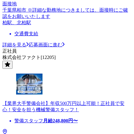
面接地
千葉県柏市 ※詳細な勤務地につきましては、面接時にご確
認をお願いいたします
柏駅、北柏駅
交通費支給
詳細を見る
応募画面に進む
正社員
株式会社ファクト[12205]
【業界大手警備会社】年収500万円以上可能！正社員で安
心！安全を担う機械警備スタッフ！
警備スタッフ
月給
248,800
円〜