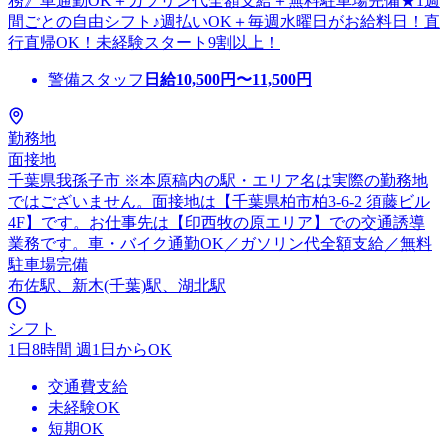
務》車通勤OK＋ガソリン代全額支給＋無料駐車場完備★1週
間ごとの自由シフト♪週払いOK＋毎週水曜日がお給料日！直
行直帰OK！未経験スタート9割以上！
警備スタッフ
日給
10,500
円〜
11,500
円
勤務地
面接地
千葉県我孫子市 ※本原稿内の駅・エリア名は実際の勤務地
ではございません。面接地は【千葉県柏市柏3-6-2 須藤ビル
4F】です。お仕事先は【印西牧の原エリア】での交通誘導
業務です。車・バイク通勤OK／ガソリン代全額支給／無料
駐車場完備
布佐駅、新木(千葉)駅、湖北駅
シフト
1日8時間 週1日からOK
交通費支給
未経験OK
短期OK