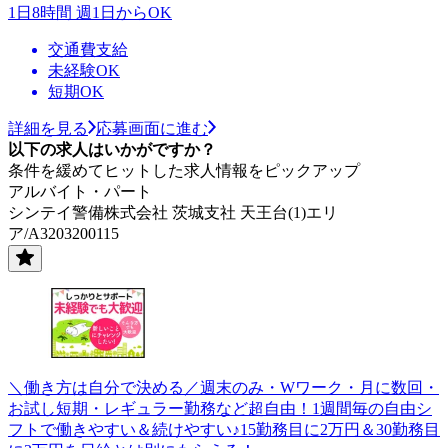
1日8時間 週1日からOK
交通費支給
未経験OK
短期OK
詳細を見る
応募画面に進む
以下の求人はいかがですか？
条件を緩めてヒットした求人情報をピックアップ
アルバイト・パート
シンテイ警備株式会社 茨城支社 天王台(1)エリ
ア/A3203200115
＼働き方は自分で決める／週末のみ・Wワーク・月に数回・
お試し短期・レギュラー勤務など超自由！1週間毎の自由シ
フトで働きやすい＆続けやすい♪15勤務目に2万円＆30勤務目