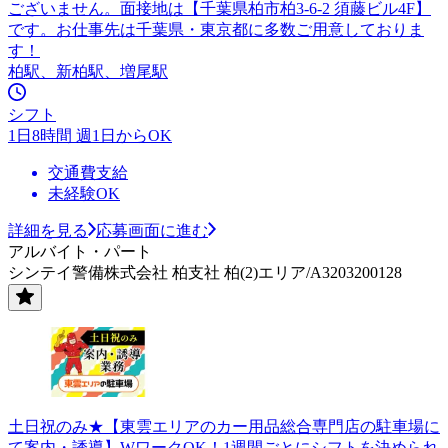
ございません。面接地は【千葉県柏市柏3-6-2 須藤ビル4F】
です。お仕事先は千葉県・東京都に多数ご用意しておりま
す！
柏駅、新柏駅、増尾駅
シフト
1日8時間 週1日からOK
交通費支給
未経験OK
詳細を見る
応募画面に進む
アルバイト・パート
シンテイ警備株式会社 柏支社 柏(2)エリア/A3203200128
土日祝のみ★【東雲エリアのカー用品総合専門店の駐車場に
て案内・誘導】WワークOK！1週間ごとにシフトを決められ