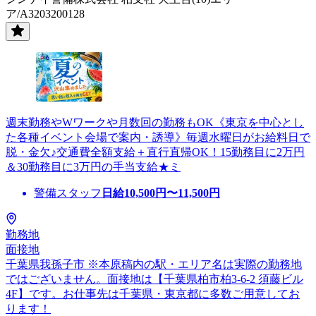
ア/A3203200128
週末勤務やWワークや月数回の勤務もOK《東京を中心とし
た各種イベント会場で案内・誘導》毎週水曜日がお給料日で
脱・金欠♪交通費全額支給＋直行直帰OK！15勤務目に2万円
＆30勤務目に3万円の手当支給★ミ
警備スタッフ
日給
10,500
円〜
11,500
円
勤務地
面接地
千葉県我孫子市 ※本原稿内の駅・エリア名は実際の勤務地
ではございません。面接地は【千葉県柏市柏3-6-2 須藤ビル
4F】です。お仕事先は千葉県・東京都に多数ご用意してお
ります！