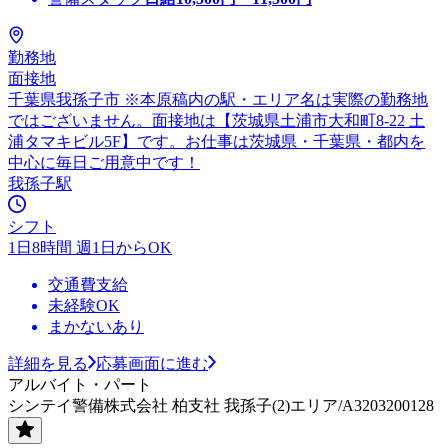
勤務地
面接地
千葉県我孫子市 ※本原稿内の駅・エリア名は実際の勤務地
ではございません。面接地は【茨城県土浦市大和町8-22 土
浦タマキビル5F】です。お仕事は茨城県・千葉県・都内を
中心に毎日ご用意中です！
我孫子駅
シフト
1日8時間 週1日からOK
交通費支給
未経験OK
まかないあり
詳細を見る
応募画面に進む
アルバイト・パート
シンテイ警備株式会社 柏支社 我孫子(2)エリア/A3203200128