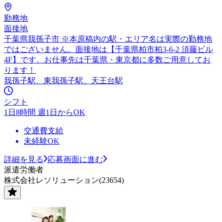
勤務地
面接地
千葉県我孫子市 ※本原稿内の駅・エリア名は実際の勤務地
ではございません。面接地は【千葉県柏市柏3-6-2 須藤ビル
4F】です。お仕事先は千葉県・東京都に多数ご用意してお
ります！
我孫子駅、東我孫子駅、天王台駅
シフト
1日8時間 週1日からOK
交通費支給
未経験OK
詳細を見る
応募画面に進む
派遣労働者
株式会社レソリューション(23654)