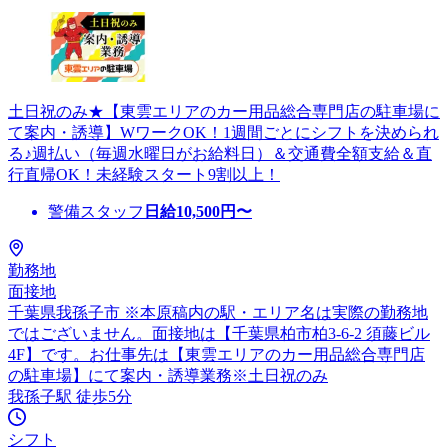
土日祝のみ★【東雲エリアのカー用品総合専門店の駐車場に
て案内・誘導】WワークOK！1週間ごとにシフトを決められ
る♪週払い（毎週水曜日がお給料日）＆交通費全額支給＆直
行直帰OK！未経験スタート9割以上！
警備スタッフ
日給
10,500
円〜
勤務地
面接地
千葉県我孫子市 ※本原稿内の駅・エリア名は実際の勤務地
ではございません。面接地は【千葉県柏市柏3-6-2 須藤ビル
4F】です。お仕事先は【東雲エリアのカー用品総合専門店
の駐車場】にて案内・誘導業務※土日祝のみ
我孫子駅 徒歩5分
シフト