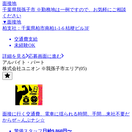
面接地
千葉県我孫子市 ※勤務地は一例ですので、お気軽にご相談
ください
▼面接地
柏支社：千葉県柏市南柏1-1-6 桔梗ビル3F
交通費支給
未経験OK
詳細を見る
応募画面に進む
アルバイト・パート
株式会社ユニオン ※我孫子市エリア(05)
面接に行く交通費、電車に揺られる時間、手間…来社不要だ
からぜ～んぶナシ☆
警備スタッフ
日給
9,860
円〜