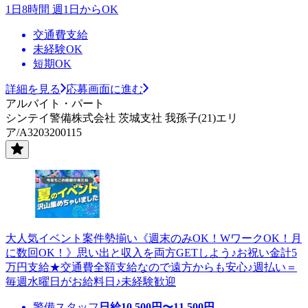
1日8時間 週1日からOK
交通費支給
未経験OK
短期OK
詳細を見る
応募画面に進む
アルバイト・パート
シンテイ警備株式会社 茨城支社 我孫子(21)エリ
ア/A3203200115
大人気イベント案件勢揃い《週末のみOK！WワークOK！月
に数回OK！》思い出と収入を両方GETしよう♪お祝い金計5
万円支給★交通費全額支給なので遠方からも安心♪週払い＝
毎週水曜日がお給料日♪未経験歓迎
警備スタッフ
日給
10,500
円〜
11,500
円