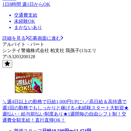
1日8時間 週1日からOK
交通費支給
未経験OK
まかないあり
詳細を見る
応募画面に進む
アルバイト・パート
シンテイ警備株式会社 柏支社 我孫子(13)エリ
ア/A3203200128
＼週4日以上の勤務で日給1,000円UPに↑／高日給＆高待遇で
週1回の勤務でもしっかりと稼げる♪未経験スタート大歓迎★
週払い・給与前払い制度あり★1週間毎の自由シフト制！交
通費全額支給！直行直帰OK！
警備スタッフ
日給
10,500
円〜
13,474
円