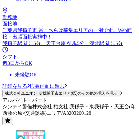
勤務地
面接地
千葉県我孫子市 ※こちらは募集エリアの一例です。Web面
接・出張面接実施中！
我孫子駅 徒歩5分、天王台駅 徒歩5分、湖北駅 徒歩5分
シフト
週3日からOK
未経験OK
詳細を見る
応募画面に進む
株式会社ユニオン ※我孫子市エリア(05)のその他の求人を見る
アルバイト・パート
シンテイ警備株式会社 柏支社 我孫子・東我孫子・天王台(印
西牧の原×交通誘導)エリア/A3203200128