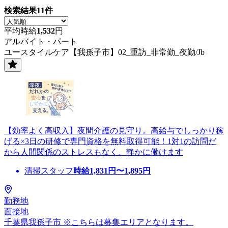
検索結果
11
件
平均時給
1,532
円
アルバイト・パート
ユースタイルケア【我孫子市】02_重訪_非常勤_夜勤/Jb
【効率よく高収入】夜間介護の見守り。高給与でしっかり稼
げる×3日の研修で専門資格を無料取得可能！1対1の訪問だ
から人間関係のストレスもなく、静かに働けます
清掃スタッフ
時給
1,831
円〜
1,895
円
勤務地
面接地
千葉県我孫子市 ※こちらは募集エリアとなります。