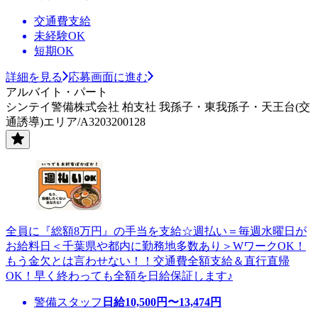
交通費支給
未経験OK
短期OK
詳細を見る
応募画面に進む
アルバイト・パート
シンテイ警備株式会社 柏支社 我孫子・東我孫子・天王台(交
通誘導)エリア/A3203200128
全員に『総額8万円』の手当を支給☆週払い＝毎週水曜日が
お給料日＜千葉県や都内に勤務地多数あり＞WワークOK！
もう金欠とは言わせない！！交通費全額支給＆直行直帰
OK！早く終わっても全額を日給保証します♪
警備スタッフ
日給
10,500
円〜
13,474
円