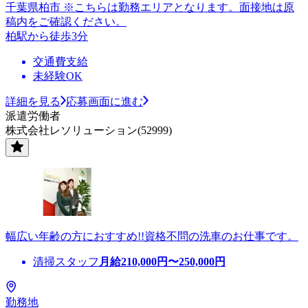
千葉県柏市 ※こちらは勤務エリアとなります。面接地は原
稿内をご確認ください。
柏駅から徒歩3分
交通費支給
未経験OK
詳細を見る
応募画面に進む
派遣労働者
株式会社レソリューション(52999)
幅広い年齢の方におすすめ!!資格不問の洗車のお仕事です。
清掃スタッフ
月給
210,000
円〜
250,000
円
勤務地