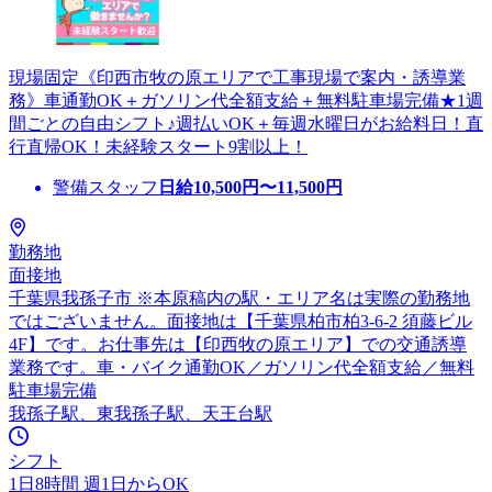
現場固定《印西市牧の原エリアで工事現場で案内・誘導業
務》車通勤OK＋ガソリン代全額支給＋無料駐車場完備★1週
間ごとの自由シフト♪週払いOK＋毎週水曜日がお給料日！直
行直帰OK！未経験スタート9割以上！
警備スタッフ
日給
10,500
円〜
11,500
円
勤務地
面接地
千葉県我孫子市 ※本原稿内の駅・エリア名は実際の勤務地
ではございません。面接地は【千葉県柏市柏3-6-2 須藤ビル
4F】です。お仕事先は【印西牧の原エリア】での交通誘導
業務です。車・バイク通勤OK／ガソリン代全額支給／無料
駐車場完備
我孫子駅、東我孫子駅、天王台駅
シフト
1日8時間 週1日からOK