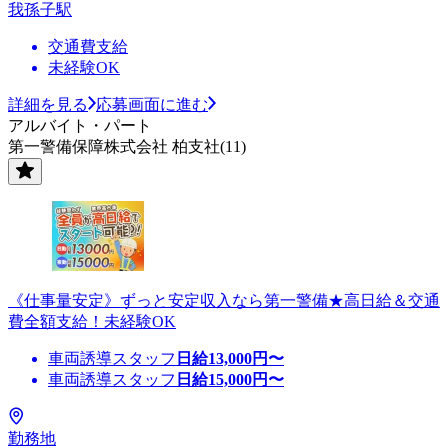
我孫子駅
交通費支給
未経験OK
詳細を見る
応募画面に進む
アルバイト・パート
第一警備保障株式会社 柏支社(11)
《仕事量安定》ずっと安定収入なら第一警備★高日給＆交通
費全額支給！未経験OK
車両誘導スタッフ
日給
13,000
円〜
車両誘導スタッフ
日給
15,000
円〜
勤務地