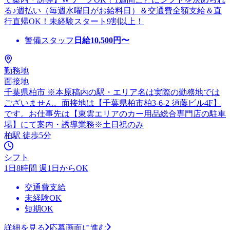
る♪週払い（毎週水曜日がお給料日）＆交通費全額支給＆直
行直帰OK！未経験スタート9割以上！
警備スタッフ
日給
10,500
円〜
勤務地
面接地
千葉県柏市 ※本原稿内の駅・エリア名は実際の勤務地では
ございません。面接地は【千葉県柏市柏3-6-2 須藤ビル4F】
です。お仕事先は【東雲エリアのカー用品総合専門店の駐車
場】にて案内・誘導業務※土日祝のみ
柏駅 徒歩5分
シフト
1日8時間 週1日からOK
交通費支給
未経験OK
短期OK
詳細を見る
応募画面に進む