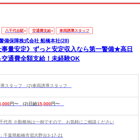
八千代台駅
交通費支給
車両誘導スタッフ
警備保障株式会社 船橋本社(28)
仕事量安定》ずっと安定収入なら第一警備★高日
＆交通費全額支給！未経験OK
両誘導スタッフ (2)車両誘導スタッフ
3,000
円〜
(2)日給
15,000
円〜
千代市 ※勤務地は一例ですので、お気軽にご相談ください
：千葉県船橋市習志野台3-17-21