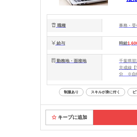
職種
事務・
給与
時給
1,60
勤務地・面接地
千葉県習
京成線【
分 ※自
制服あり
スキルが身に付く
ピ
キープに追加