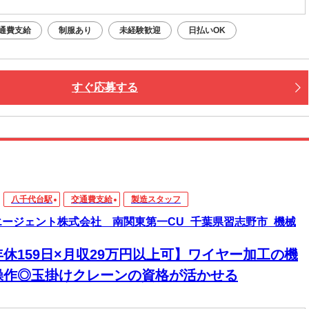
通費支給
制服あり
未経験歓迎
日払いOK
すぐ応募する
八千代台駅
交通費支給
製造スタッフ
エージェント株式会社 南関東第一CU_千葉県習志野市_機械
年休159日×月収29万円以上可】ワイヤー加工の機
操作◎玉掛けクレーンの資格が活かせる