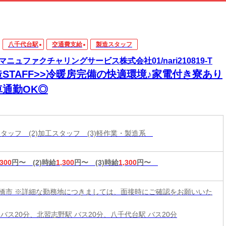
八千代台駅
交通費支給
製造スタッフ
マニュファクチャリングサービス株式会社01/nari210819-T
造STAFF>>冷暖房完備の快適環境♪家電付き寮あり
車通勤OK◎
造スタッフ (2)加工スタッフ (3)軽作業・製造系
,300
円〜
(2)時給
1,300
円〜
(3)時給
1,300
円〜
橋市 ※詳細な勤務地につきましては、面接時にご確認をお願いいた
 バス20分、北習志野駅 バス20分、八千代台駅 バス20分