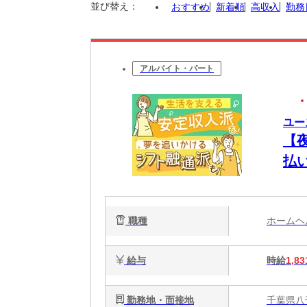
並び替え：
おすすめ
新着順
高収入
勤務
アルバイト・パート
ユー
【
払
将
職種
ホーム
給与
時給
1,83
勤務地・面接地
千葉県八