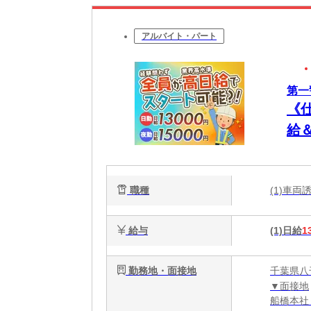
アルバイト・パート
第一
《
給
職種
(1)車
給与
(1)日給
1
勤務地・面接地
千葉県八
▼面接地
船橋本社