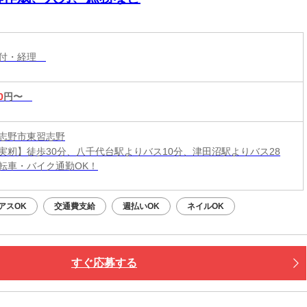
受付・経理
0
円〜
志野市東習志野
実籾】徒歩30分、八千代台駅よりバス10分、津田沼駅よりバス28
転車・バイク通勤OK！
アスOK
交通費支給
週払いOK
ネイルOK
すぐ応募する