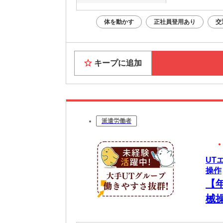
体を動かす
正社員登用あり
交
キープに追加
派遣労働者
UT
操作
【
械