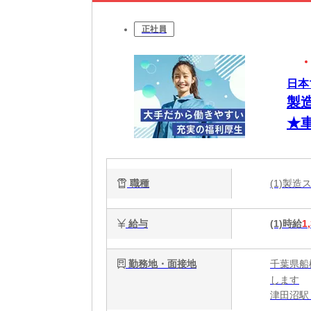
正社員
日本
製
★
職種
(1)製
給与
(1)時給
1
勤務地・面接地
千葉県船
します
津田沼駅