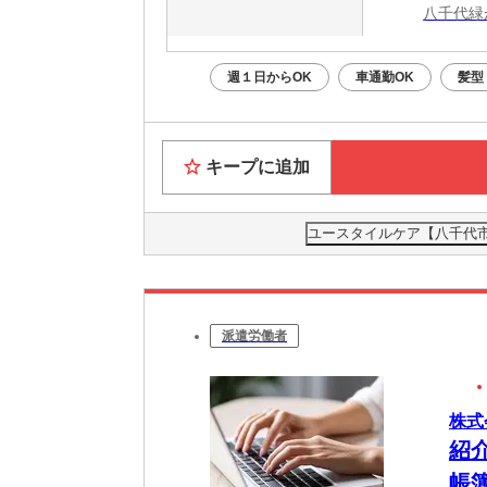
八千代緑
週１日からOK
車通勤OK
髪型
キープに追加
ユースタイルケア【八千代市】
派遣労働者
株式
紹
帳