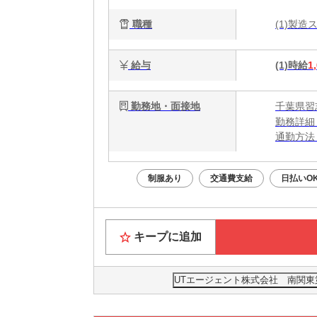
職種
(1)製
給与
(1)時給
1
勤務地・面接地
千葉県習
勤務詳細
通勤方法
最寄り駅
※構内の
制服あり
交通費支給
日払いO
キープに追加
UTエージェント株式会社 南関東