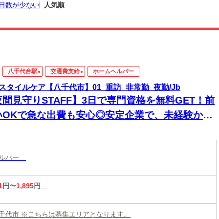
日数が少ない
人気順
八千代台駅
交通費支給
ホームヘルパー
スタイルケア【八千代市】01_重訪_非常勤_夜勤/Jb
夜間見守りSTAFF】3日で専門資格を無料GET！前
いOKで急な出費も安心◎安定企業で、未経験から
来役立つスキルと高収入をその手に！
ヘルパー
1
円〜
1,895
円
千代市 ※こちらは募集エリアとなります。