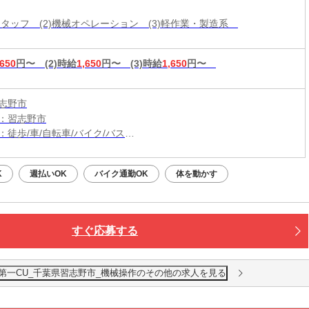
造スタッフ (2)機械オペレーション (3)軽作業・製造系
,650
円〜
(2)時給
1,650
円〜
(3)時給
1,650
円〜
志野市
：習志野市
：徒歩/車/自転車/バイク/バス
：八千代台駅から車9分
無料駐車場利用OK
K
週払いOK
バイク通勤OK
体を動かす
すぐ応募する
第一CU_千葉県習志野市_機械操作のその他の求人を見る