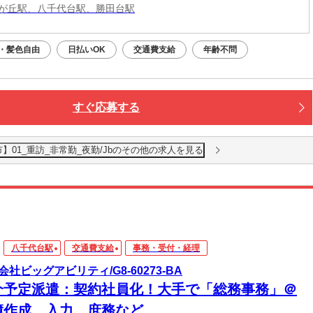
が丘駅、八千代台駅、勝田台駅
・髪色自由
日払いOK
交通費支給
年齢不問
すぐ応募する
01_重訪_非常勤_夜勤/Jbのその他の求人を見る
八千代台駅
交通費支給
事務・受付・経理
会社ビッグアビリティ/G8-60273-BA
介予定派遣：契約社員化！大手で「総務事務」＠
簿作成、入力、庶務など