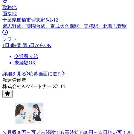
勤務地
面接地
千葉県船橋市習志野5-2-12
習志野駅、薬園台駅、京成大久保駅、実籾駅、北習志野駅
シフト
1日8時間 週5日からOK
交通費支給
未経験OK
詳細を見る
応募画面に進む
派遣労働者
株式会社APパートナーズ/114
＼月収30万～可／未経験でも高時給1600円～☆日払い可！20