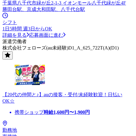
千葉県八千代市緑が丘2-1-3 イオンモール八千代緑が丘4F
勝田台駅、京成大和田駅、八千代台駅
シフト
1日5時間 週3日からOK
詳細を見る
応募画面に進む
派遣労働者
株式会社フェローズ(au未経験)D1_A_625_722T(A)(D1)
【20代の仲間と♪】auの接客・受付/未経験歓迎！日払い
OK☆
携帯ショップ
時給
1,600
円〜
1,900
円
勤務地