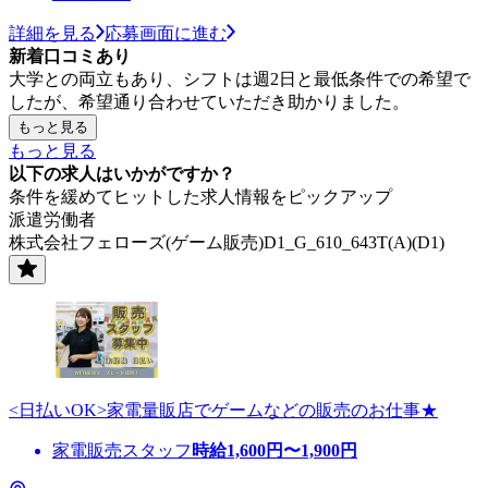
詳細を見る
応募画面に進む
新着口コミあり
大学との両立もあり、シフトは週2日と最低条件での希望で
したが、希望通り合わせていただき助かりました。
もっと見る
もっと見る
以下の求人はいかがですか？
条件を緩めてヒットした求人情報をピックアップ
派遣労働者
株式会社フェローズ(ゲーム販売)D1_G_610_643T(A)(D1)
<日払いOK>家電量販店でゲームなどの販売のお仕事★
家電販売スタッフ
時給
1,600
円〜
1,900
円