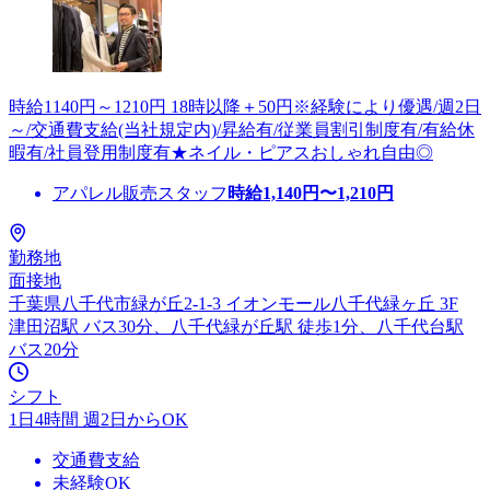
時給1140円～1210円 18時以降＋50円※経験により優遇/週2日
～/交通費支給(当社規定内)/昇給有/従業員割引制度有/有給休
暇有/社員登用制度有★ネイル・ピアスおしゃれ自由◎
アパレル販売スタッフ
時給
1,140
円〜
1,210
円
勤務地
面接地
千葉県八千代市緑が丘2-1-3 イオンモール八千代緑ヶ丘 3F
津田沼駅 バス30分、八千代緑が丘駅 徒歩1分、八千代台駅
バス20分
シフト
1日4時間 週2日からOK
交通費支給
未経験OK