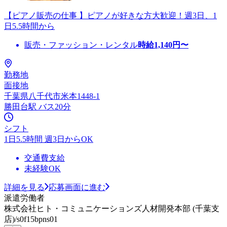
【ピアノ販売の仕事 】ピアノが好きな方大歓迎！週3日、1
日5.5時間から
販売・ファッション・レンタル
時給
1,140
円〜
勤務地
面接地
千葉県八千代市米本1448-1
勝田台駅 バス20分
シフト
1日5.5時間 週3日からOK
交通費支給
未経験OK
詳細を見る
応募画面に進む
派遣労働者
株式会社ヒト・コミュニケーションズ人材開発本部 (千葉支
店)/s0f15bpns01