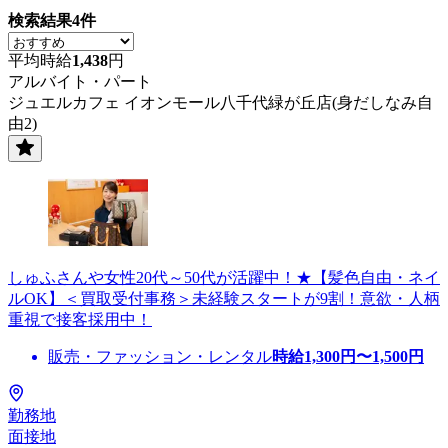
検索結果
4
件
平均時給
1,438
円
アルバイト・パート
ジュエルカフェ イオンモール八千代緑が丘店(身だしなみ自
由2)
しゅふさんや女性20代～50代が活躍中！★【髪色自由・ネイ
ルOK】＜買取受付事務＞未経験スタートが9割！意欲・人柄
重視で接客採用中！
販売・ファッション・レンタル
時給
1,300
円〜
1,500
円
勤務地
面接地