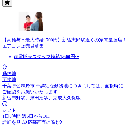
【高給与＊最大時給1700円】新習志野駅近くの家電量販店！
エアコン販売員募集
家電販売スタッフ
時給
1,600
円〜
勤務地
面接地
千葉県習志野市 ※詳細な勤務地につきましては、面接時に
ご確認をお願いいたします。
新習志野駅、津田沼駅、京成大久保駅
シフト
1日8時間 週5日からOK
詳細を見る
応募画面に進む