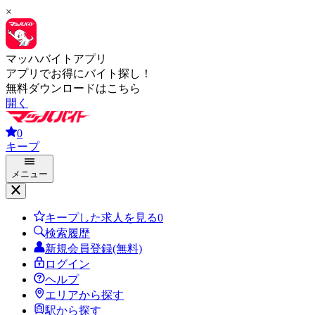
×
マッハバイトアプリ
アプリでお得にバイト探し！
無料ダウンロードはこちら
開く
0
キープ
メニュー
キープした求人を見る
0
検索履歴
新規会員登録(無料)
ログイン
ヘルプ
エリアから探す
駅から探す