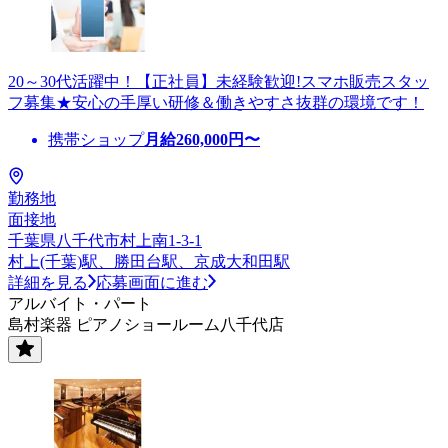
20～30代活躍中！【正社員】未経験歓迎!スマホ販売スタッ
フ募集★安心の手厚い研修＆働きやすさ抜群の環境です！
携帯ショップ
月給
260,000
円〜
勤務地
面接地
千葉県八千代市村上南1-3-1
村上(千葉)駅、勝田台駅、京成大和田駅
詳細を見る
応募画面に進む
アルバイト・パート
島村楽器 ピアノショールーム八千代店