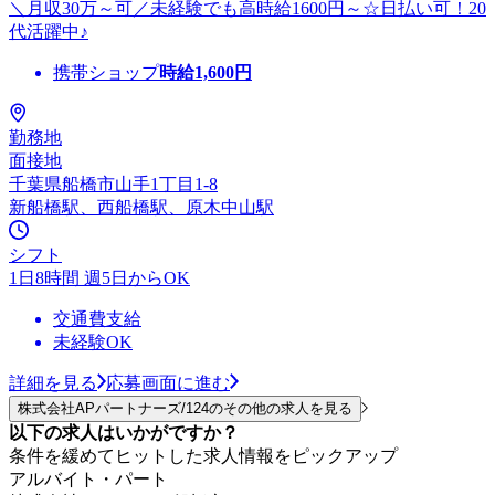
＼月収30万～可／未経験でも高時給1600円～☆日払い可！20
代活躍中♪
携帯ショップ
時給
1,600
円
勤務地
面接地
千葉県船橋市山手1丁目1-8
新船橋駅、西船橋駅、原木中山駅
シフト
1日8時間 週5日からOK
交通費支給
未経験OK
詳細を見る
応募画面に進む
株式会社APパートナーズ/124のその他の求人を見る
以下の求人はいかがですか？
条件を緩めてヒットした求人情報をピックアップ
アルバイト・パート