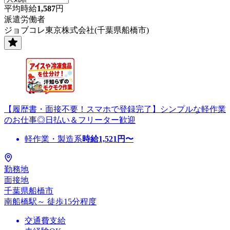
平均時給
1,587
円
派遣労働者
ジョブコレ東京株式会社(千葉県船橋市)
【履歴書・面接不要！スマホで登録完了】シンプルな軽作業
のお仕事◎日払い＆フリーター歓迎
軽作業・製造系
時給
1,521
円〜
勤務地
面接地
千葉県船橋市
南船橋駅～ 徒歩15分程度
交通費支給