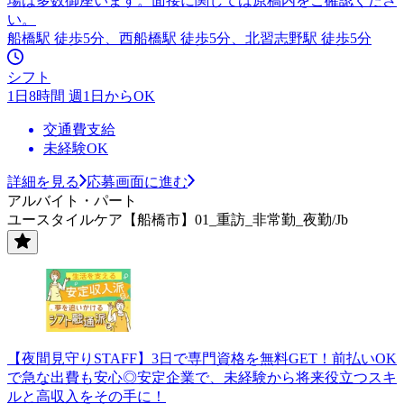
場は多数御座います。面接に関しては原稿内をご確認くださ
い。
船橋駅 徒歩5分、西船橋駅 徒歩5分、北習志野駅 徒歩5分
シフト
1日8時間 週1日からOK
交通費支給
未経験OK
詳細を見る
応募画面に進む
アルバイト・パート
ユースタイルケア【船橋市】01_重訪_非常勤_夜勤/Jb
【夜間見守りSTAFF】3日で専門資格を無料GET！前払いOK
で急な出費も安心◎安定企業で、未経験から将来役立つスキ
ルと高収入をその手に！