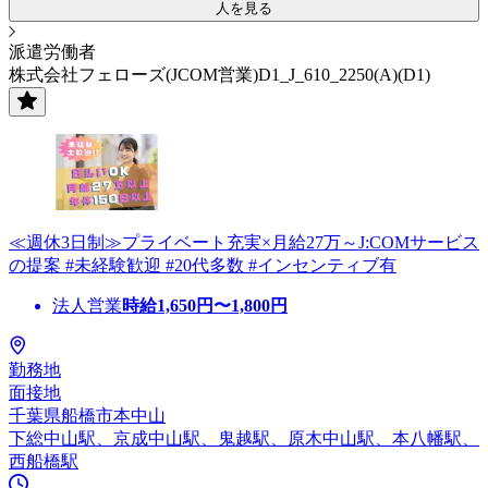
人を見る
派遣労働者
株式会社フェローズ(JCOM営業)D1_J_610_2250(A)(D1)
≪週休3日制≫プライベート充実×月給27万～J:COMサービス
の提案 #未経験歓迎 #20代多数 #インセンティブ有
法人営業
時給
1,650
円〜
1,800
円
勤務地
面接地
千葉県船橋市本中山
下総中山駅、京成中山駅、鬼越駅、原木中山駅、本八幡駅、
西船橋駅