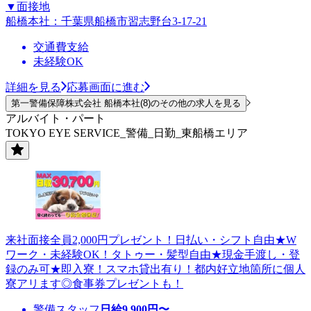
▼面接地
船橋本社：千葉県船橋市習志野台3-17-21
交通費支給
未経験OK
詳細を見る
応募画面に進む
第一警備保障株式会社 船橋本社(8)のその他の求人を見る
アルバイト・パート
TOKYO EYE SERVICE_警備_日勤_東船橋エリア
来社面接全員2,000円プレゼント！日払い・シフト自由★W
ワーク・未経験OK！タトゥー・髪型自由★現金手渡し・登
録のみ可★即入寮！スマホ貸出有り！都内好立地箇所に個人
寮アリます◎食事券プレゼントも！
警備スタッフ
日給
9,900
円〜