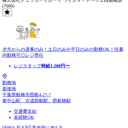
株式会社チェッカーサポート ワイズマートペリエ西船橋店
(7600)
夕方からの遅番のみ！土日のみや平日のみの勤務OK！扶養
内勤務可◎レジ専任
レジスタッフ
時給
1,200
円〜
勤務地
面接地
千葉県船橋市西船4-27-7
東中山駅、京成西船駅、西船橋駅
交通費支給
未経験OK
詳細を見る
応募画面に進む