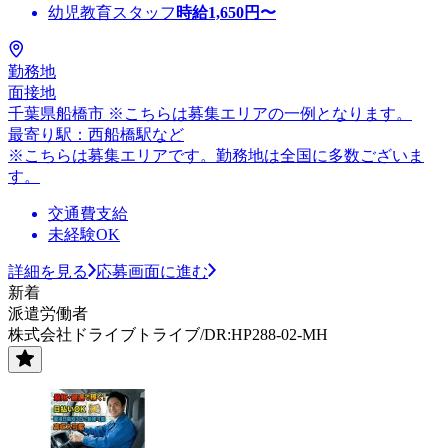
幼児教育スタッフ
時給
1,650
円〜
勤務地
面接地
千葉県船橋市 ※こちらは募集エリアの一例となります。
最寄り駅：西船橋駅など
※こちらは募集エリアです。勤務地は全国に多数ございま
す。
交通費支給
未経験OK
詳細を見る
応募画面に進む
新着
派遣労働者
株式会社ドライブトライブ/DR:HP288-02-MH