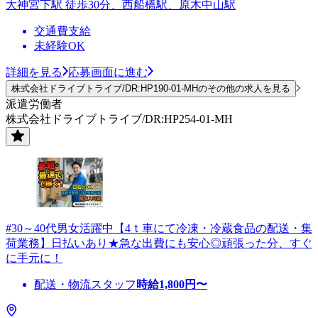
大神宮下駅 徒歩30分、西船橋駅、原木中山駅
交通費支給
未経験OK
詳細を見る
応募画面に進む
株式会社ドライブトライブ/DR:HP190-01-MHのその他の求人を見る
派遣労働者
株式会社ドライブトライブ/DR:HP254-01-MH
#30～40代男女活躍中【4ｔ車にて冷凍・冷蔵食品の配送・集
荷業務】日払いあり★急な出費にも安心◎頑張った分、すぐ
に手元に！
配送・物流スタッフ
時給
1,800
円〜