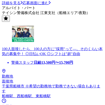
詳細を見る
応募画面に進む
アルバイト・パート
テイシン警備株式会社 江東支社（船橋エリア/夜勤）
100人面接したら、100人の方に"採用"って―。そのくらい本
気の募集中！ ◎日払いOK ◎シフトは”超"自由
警備スタッフ
日給
13,500
円〜
15,700
円
勤務地
面接地
千葉県船橋市 ※希望の勤務地で勤務できない場合もありま
す
船橋駅、西船橋駅、東船橋駅