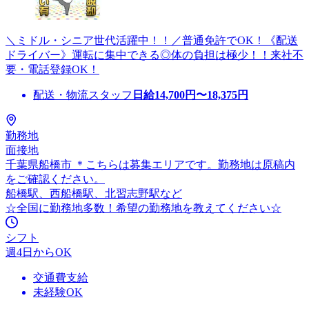
＼ミドル・シニア世代活躍中！！／普通免許でOK！《配送
ドライバー》運転に集中できる◎体の負担は極少！！来社不
要・電話登録OK！
配送・物流スタッフ
日給
14,700
円〜
18,375
円
勤務地
面接地
千葉県船橋市 ＊こちらは募集エリアです。勤務地は原稿内
をご確認ください。
船橋駅、西船橋駅、北習志野駅など
☆全国に勤務地多数！希望の勤務地を教えてください☆
シフト
週4日からOK
交通費支給
未経験OK