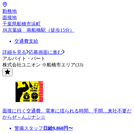
勤務地
面接地
千葉県船橋市浜町
JR京葉線 南船橋駅（徒歩15分）
交通費支給
詳細を見る
応募画面に進む
アルバイト・パート
株式会社ユニオン ※船橋市エリア(33)
面接に行く交通費、電車に揺られる時間、手間…来社不要だ
からぜ～んぶナシ☆
警備スタッフ
日給
9,860
円〜