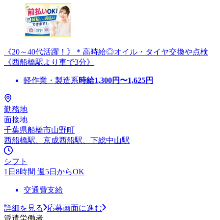
《20～40代活躍！》＊高時給◎オイル・タイヤ交換や点検
《西船橋駅より車で3分》
軽作業・製造系
時給
1,300
円〜
1,625
円
勤務地
面接地
千葉県船橋市山野町
西船橋駅、京成西船駅、下総中山駅
シフト
1日8時間 週5日からOK
交通費支給
詳細を見る
応募画面に進む
派遣労働者