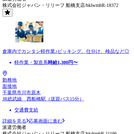
株式会社ジャパン・リリーフ 船橋支店/hklwmhR-18372
倉庫内でカンタン軽作業♪ピッキング、仕分け、検品など◎
軽作業・製造系
時給
1,300
円〜
勤務地
面接地
千葉県市川市原木
JR総武線 西船橋駅（送迎バス15分）
交通費支給
詳細を見る
応募画面に進む
派遣労働者
株式会社ジャパン・リリーフ 船橋支店/hkdrmhR-11196