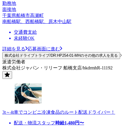
勤務地
面接地
千葉県船橋市高瀬町
南船橋駅、西船橋駅、原木中山駅
交通費支給
未経験OK
詳細を見る
応募画面に進む
株式会社ドライブトライブ/DR:HP254-01-MHのその他の求人を見る
派遣労働者
株式会社ジャパン・リリーフ 船橋支店/hkdrmhR-11192
3t～4t車でコンビニ冷凍食品のルート配送ドライバー！
配送・物流スタッフ
時給
1,480
円〜