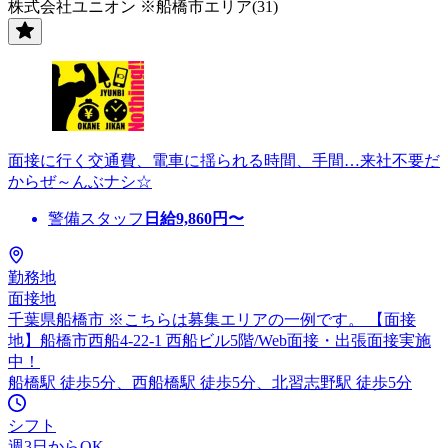
株式会社ユニオン ※船橋市エリア(31)
面接に行く交通費、電車に揺られる時間、手間…来社不要だ
からぜ～んぶナシ☆
警備スタッフ
日給
9,860
円〜
勤務地
面接地
千葉県船橋市 ※こちらは募集エリアの一例です。 【面接
地】船橋市西船4-22-1 西船ビル5階/Web面接・出張面接実施
中！
船橋駅 徒歩5分、西船橋駅 徒歩5分、北習志野駅 徒歩5分
シフト
週3日からOK