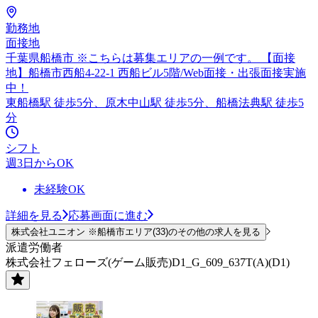
勤務地
面接地
千葉県船橋市 ※こちらは募集エリアの一例です。 【面接
地】船橋市西船4-22-1 西船ビル5階/Web面接・出張面接実施
中！
東船橋駅 徒歩5分、原木中山駅 徒歩5分、船橋法典駅 徒歩5
分
シフト
週3日からOK
未経験OK
詳細を見る
応募画面に進む
株式会社ユニオン ※船橋市エリア(33)のその他の求人を見る
派遣労働者
株式会社フェローズ(ゲーム販売)D1_G_609_637T(A)(D1)