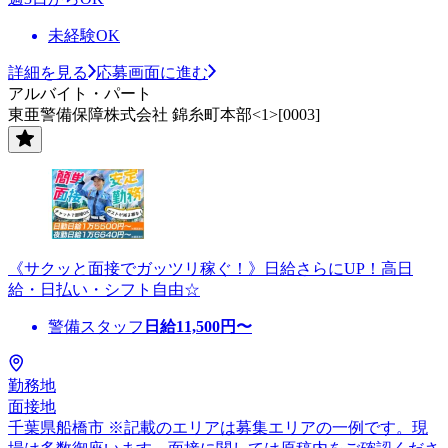
未経験OK
詳細を見る
応募画面に進む
アルバイト・パート
東亜警備保障株式会社 錦糸町本部<1>[0003]
《サクッと面接でガッツリ稼ぐ！》日給さらにUP！高日
給・日払い・シフト自由☆
警備スタッフ
日給
11,500
円〜
勤務地
面接地
千葉県船橋市 ※記載のエリアは募集エリアの一例です。現