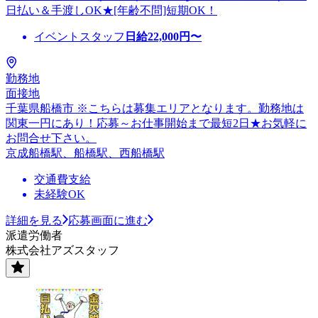
日払い＆手渡しOK★[年齢不問]短期OK！
イベントスタッフ
日給
22,000
円〜
勤務地
面接地
千葉県船橋市 ※こちらは募集エリアとなります。勤務地は
関東一円にあり！応募～お仕事開始まで最短2日★お気軽に
お問合せ下さい。
京成船橋駅、船橋駅、西船橋駅
交通費支給
未経験OK
詳細を見る
応募画面に進む
派遣労働者
株式会社アズスタッフ