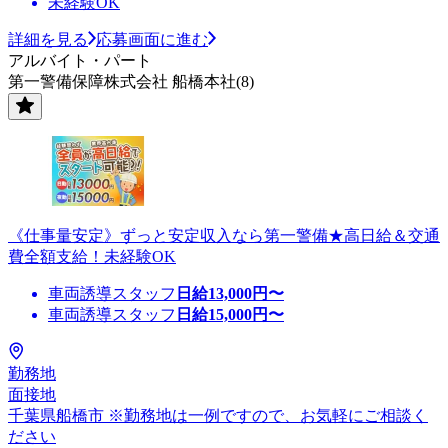
未経験OK
詳細を見る
応募画面に進む
アルバイト・パート
第一警備保障株式会社 船橋本社(8)
《仕事量安定》ずっと安定収入なら第一警備★高日給＆交通
費全額支給！未経験OK
車両誘導スタッフ
日給
13,000
円〜
車両誘導スタッフ
日給
15,000
円〜
勤務地
面接地
千葉県船橋市 ※勤務地は一例ですので、お気軽にご相談く
ださい