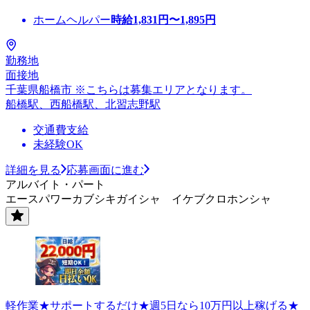
ホームヘルパー
時給
1,831
円〜
1,895
円
勤務地
面接地
千葉県船橋市 ※こちらは募集エリアとなります。
船橋駅、西船橋駅、北習志野駅
交通費支給
未経験OK
詳細を見る
応募画面に進む
アルバイト・パート
エースパワーカブシキガイシャ イケブクロホンシャ
軽作業★サポートするだけ★週5日なら10万円以上稼げる★