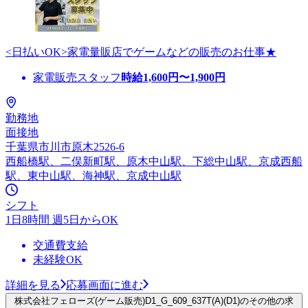
<日払いOK>家電量販店でゲームなどの販売のお仕事★
家電販売スタッフ
時給
1,600
円〜
1,900
円
勤務地
面接地
千葉県市川市原木2526-6
西船橋駅、二俣新町駅、原木中山駅、下総中山駅、京成西船
駅、東中山駅、海神駅、京成中山駅
シフト
1日8時間 週5日からOK
交通費支給
未経験OK
詳細を見る
応募画面に進む
株式会社フェローズ(ゲーム販売)D1_G_609_637T(A)(D1)のその他の求