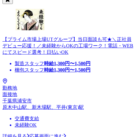
【プライム市場上場UTグループ】当日面談も可★＼正社員
デビュー応援！／未経験からOKの工場ワーク！電話・WEB
にてスピード選考！日払いOK
製造スタッフ
時給
1,300
円〜
1,500
円
梱包スタッフ
時給
1,300
円〜
1,500
円
勤務地
面接地
千葉県浦安市
原木中山駅、新木場駅、平井(東京)駅
交通費支給
未経験OK
詳細を見る
応募画面に進む