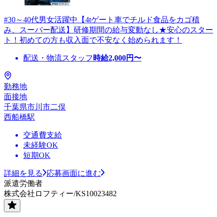
#30～40代男女活躍中【4tゲート車でチルド食品をカゴ積
み、スーパー配送】研修期間の給与変動なし★安心のスター
ト！初めての方も収入面で不安なく始められます！
配送・物流スタッフ
時給
2,000
円〜
勤務地
面接地
千葉県市川市二俣
西船橋駅
交通費支給
未経験OK
短期OK
詳細を見る
応募画面に進む
派遣労働者
株式会社ロフティー/KS10023482