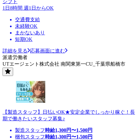
シフト
1日8時間 週1日からOK
交通費支給
未経験OK
まかないあり
短期OK
詳細を見る
応募画面に進む
派遣労働者
UTエージェント株式会社 南関東第一CU_千葉県船橋市
【製造スタッフ】日払いOK★安定企業でしっかり稼ぐ！長
期で働きたいスタッフ募集♪
製造スタッフ
時給
1,300
円〜
1,500
円
梱包スタッフ
時給
1,300
円〜
1,500
円