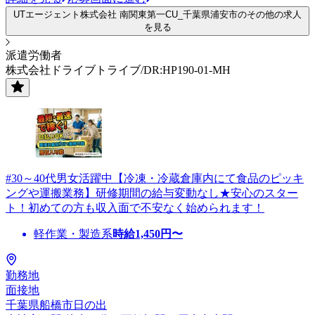
UTエージェント株式会社 南関東第一CU_千葉県浦安市のその他の求人
を見る
派遣労働者
株式会社ドライブトライブ/DR:HP190-01-MH
#30～40代男女活躍中【冷凍・冷蔵倉庫内にて食品のピッキ
ングや運搬業務】研修期間の給与変動なし★安心のスター
ト！初めての方も収入面で不安なく始められます！
軽作業・製造系
時給
1,450
円〜
勤務地
面接地
千葉県船橋市日の出