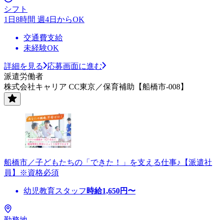
シフト
1日8時間 週4日からOK
交通費支給
未経験OK
詳細を見る
応募画面に進む
派遣労働者
株式会社キャリア CC東京／保育補助【船橋市-008】
船橋市／子どもたちの「できた！」を支える仕事♪【派遣社
員】※資格必須
幼児教育スタッフ
時給
1,650
円〜
勤務地