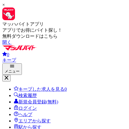
×
マッハバイトアプリ
アプリでお得にバイト探し！
無料ダウンロードはこちら
開く
0
キープ
メニュー
キープした求人を見る
0
検索履歴
新規会員登録(無料)
ログイン
ヘルプ
エリアから探す
駅から探す