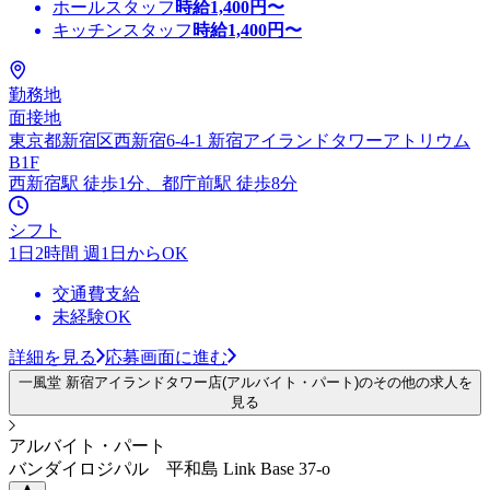
ホールスタッフ
時給
1,400
円〜
キッチンスタッフ
時給
1,400
円〜
勤務地
面接地
東京都新宿区西新宿6-4-1 新宿アイランドタワーアトリウム
B1F
西新宿駅 徒歩1分、都庁前駅 徒歩8分
シフト
1日2時間 週1日からOK
交通費支給
未経験OK
詳細を見る
応募画面に進む
一風堂 新宿アイランドタワー店(アルバイト・パート)のその他の求人を
見る
アルバイト・パート
バンダイロジパル 平和島 Link Base 37-o