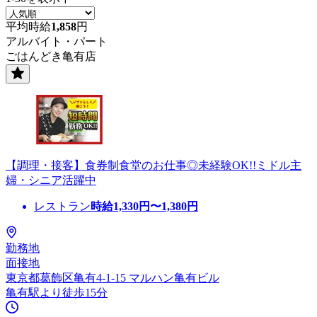
平均時給
1,858
円
アルバイト・パート
ごはんどき亀有店
【調理・接客】食券制食堂のお仕事◎未経験OK!!ミドル主
婦・シニア活躍中
レストラン
時給
1,330
円〜
1,380
円
勤務地
面接地
東京都葛飾区亀有4-1-15 マルハン亀有ビル
亀有駅より徒歩15分