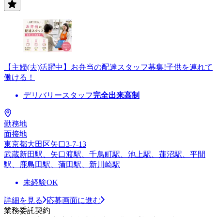
【主婦(夫)活躍中】お弁当の配達スタッフ募集!子供を連れて
働ける！
デリバリースタッフ
完全出来高制
勤務地
面接地
東京都大田区矢口3-7-13
武蔵新田駅、矢口渡駅、千鳥町駅、池上駅、蓮沼駅、平間
駅、鹿島田駅、蒲田駅、新川崎駅
未経験OK
詳細を見る
応募画面に進む
業務委託契約