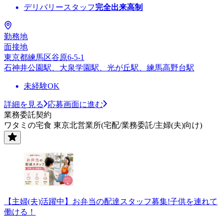
デリバリースタッフ
完全出来高制
勤務地
面接地
東京都練馬区谷原6-5-1
石神井公園駅、大泉学園駅、光が丘駅、練馬高野台駅
未経験OK
詳細を見る
応募画面に進む
業務委託契約
ワタミの宅食 東京北営業所(宅配/業務委託/主婦(夫)向け)
【主婦(夫)活躍中】お弁当の配達スタッフ募集!子供を連れて
働ける！