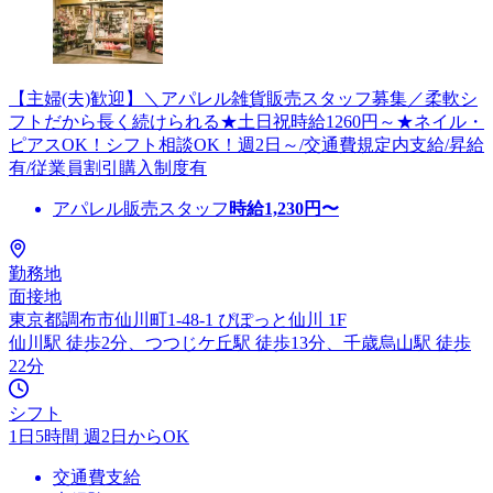
【主婦(夫)歓迎】＼アパレル雑貨販売スタッフ募集／柔軟シ
フトだから長く続けられる★土日祝時給1260円～★ネイル・
ピアスOK！シフト相談OK！週2日～/交通費規定内支給/昇給
有/従業員割引購入制度有
アパレル販売スタッフ
時給
1,230
円〜
勤務地
面接地
東京都調布市仙川町1-48-1 ぴぽっと仙川 1F
仙川駅 徒歩2分、つつじケ丘駅 徒歩13分、千歳烏山駅 徒歩
22分
シフト
1日5時間 週2日からOK
交通費支給