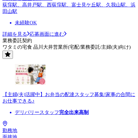
荻窪駅、高井戸駅、西荻窪駅、富士見ケ丘駅、久我山駅、浜
田山駅
未経験OK
詳細を見る
応募画面に進む
業務委託契約
ワタミの宅食 品川大井営業所(宅配/業務委託/主婦(夫)向け)
【主婦(夫)活躍中】お弁当の配達スタッフ募集!家事の合間に
お仕事できる♪
デリバリースタッフ
完全出来高制
勤務地
面接地