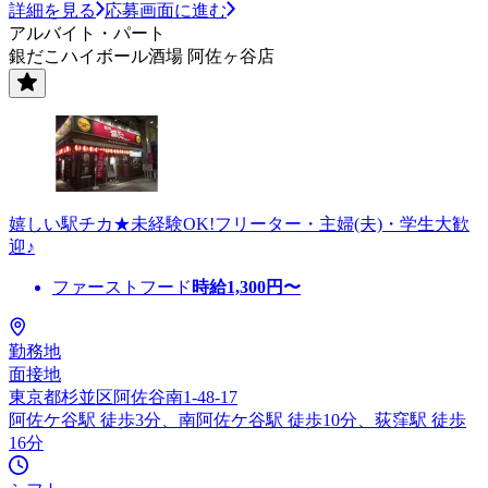
詳細を見る
応募画面に進む
アルバイト・パート
銀だこハイボール酒場 阿佐ヶ谷店
嬉しい駅チカ★未経験OK!フリーター・主婦(夫)・学生大歓
迎♪
ファーストフード
時給
1,300
円〜
勤務地
面接地
東京都杉並区阿佐谷南1-48-17
阿佐ケ谷駅 徒歩3分、南阿佐ケ谷駅 徒歩10分、荻窪駅 徒歩
16分