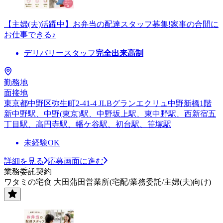
【主婦(夫)活躍中】お弁当の配達スタッフ募集!家事の合間に
お仕事できる♪
デリバリースタッフ
完全出来高制
勤務地
面接地
東京都中野区弥生町2-41-4 JLBグランエクリュ中野新橋1階
新中野駅、中野(東京)駅、中野坂上駅、東中野駅、西新宿五
丁目駅、高円寺駅、幡ケ谷駅、初台駅、笹塚駅
未経験OK
詳細を見る
応募画面に進む
業務委託契約
ワタミの宅食 大田蒲田営業所(宅配/業務委託/主婦(夫)向け)