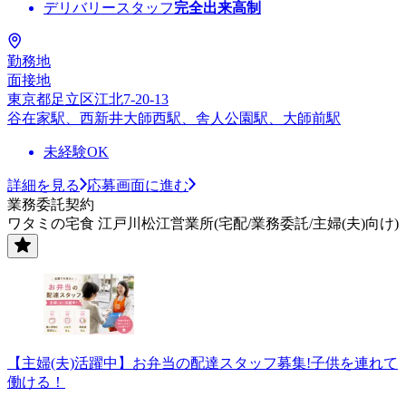
デリバリースタッフ
完全出来高制
勤務地
面接地
東京都足立区江北7-20-13
谷在家駅、西新井大師西駅、舎人公園駅、大師前駅
未経験OK
詳細を見る
応募画面に進む
業務委託契約
ワタミの宅食 江戸川松江営業所(宅配/業務委託/主婦(夫)向け)
【主婦(夫)活躍中】お弁当の配達スタッフ募集!子供を連れて
働ける！