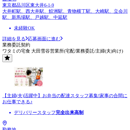
東京都品川区東大井6-1-9
大井町駅、西大井駅、鮫洲駅、青物横丁駅、大崎駅、立会川
駅、新馬場駅、戸越駅、中延駅
未経験OK
詳細を見る
応募画面に進む
業務委託契約
ワタミの宅食 大田雪谷営業所(宅配/業務委託/主婦(夫)向け)
【主婦(夫)活躍中】お弁当の配達スタッフ募集!家事の合間に
お仕事できる♪
デリバリースタッフ
完全出来高制
勤務地