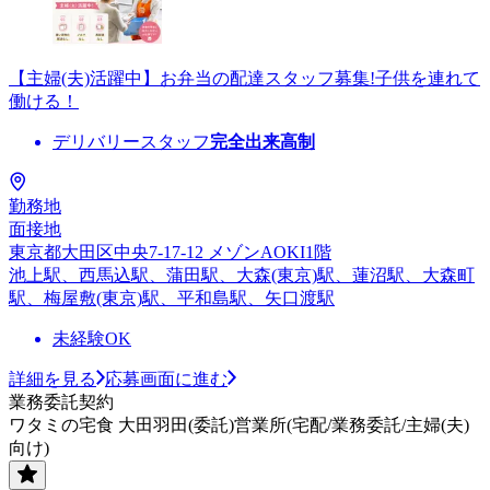
【主婦(夫)活躍中】お弁当の配達スタッフ募集!子供を連れて
働ける！
デリバリースタッフ
完全出来高制
勤務地
面接地
東京都大田区中央7-17-12 メゾンAOKI1階
池上駅、西馬込駅、蒲田駅、大森(東京)駅、蓮沼駅、大森町
駅、梅屋敷(東京)駅、平和島駅、矢口渡駅
未経験OK
詳細を見る
応募画面に進む
業務委託契約
ワタミの宅食 大田羽田(委託)営業所(宅配/業務委託/主婦(夫)
向け)