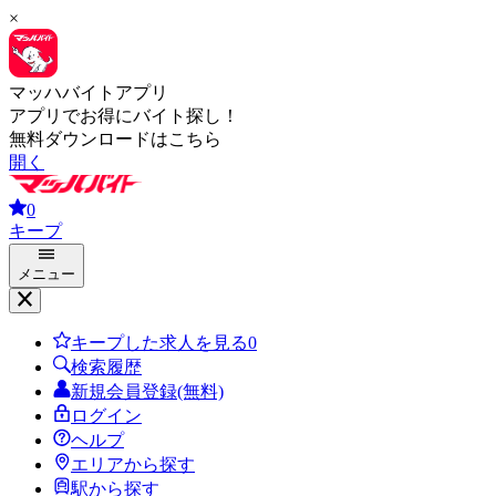
×
マッハバイトアプリ
アプリでお得にバイト探し！
無料ダウンロードはこちら
開く
0
キープ
メニュー
キープした求人を見る
0
検索履歴
新規会員登録(無料)
ログイン
ヘルプ
エリアから探す
駅から探す