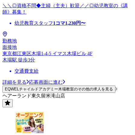
＼＼◎資格不問◆主婦（主夫）歓迎／／◎幼児教室の《講
師》募集！
幼児教育スタッフ
1コマ
1,230
円〜
勤務地
面接地
東京都江東区木場1-4-5 イマス木場ビル 4F
木場駅 徒歩3分
交通費支給
詳細を見る
応募画面に進む
EQWELチャイルドアカデミー木場教室のその他の求人を見る
ヘアーランド東久留米滝山店