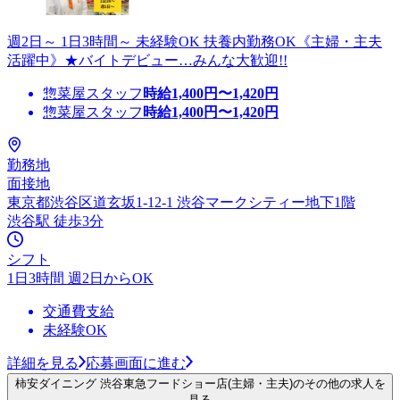
週2日～ 1日3時間～ 未経験OK 扶養内勤務OK《主婦・主夫
活躍中》★バイトデビュー…みんな大歓迎!!
惣菜屋スタッフ
時給
1,400
円〜
1,420
円
惣菜屋スタッフ
時給
1,400
円〜
1,420
円
勤務地
面接地
東京都渋谷区道玄坂1-12-1 渋谷マークシティー地下1階
渋谷駅 徒歩3分
シフト
1日3時間 週2日からOK
交通費支給
未経験OK
詳細を見る
応募画面に進む
柿安ダイニング 渋谷東急フードショー店(主婦・主夫)のその他の求人を
見る