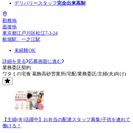
デリバリースタッフ
完全出来高制
勤務地
面接地
東京都江戸川区松江7-3-24
船堀駅、一之江駅
未経験OK
詳細を見る
応募画面に進む
業務委託契約
ワタミの宅食 葛飾高砂営業所(宅配/業務委託/主婦(夫)向け)
【主婦(夫)活躍中】お弁当の配達スタッフ募集!子供を連れて
働ける！