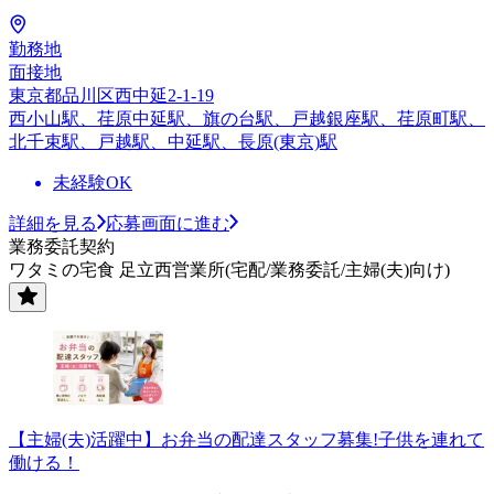
勤務地
面接地
東京都品川区西中延2-1-19
西小山駅、荏原中延駅、旗の台駅、戸越銀座駅、荏原町駅、
北千束駅、戸越駅、中延駅、長原(東京)駅
未経験OK
詳細を見る
応募画面に進む
業務委託契約
ワタミの宅食 足立西営業所(宅配/業務委託/主婦(夫)向け)
【主婦(夫)活躍中】お弁当の配達スタッフ募集!子供を連れて
働ける！