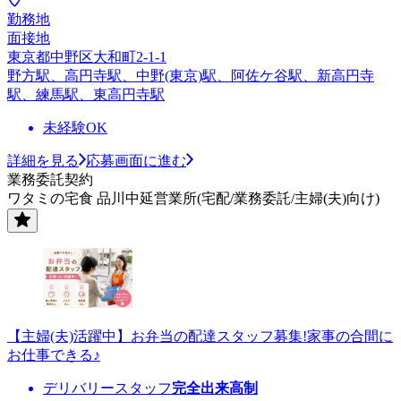
勤務地
面接地
東京都中野区大和町2-1-1
野方駅、高円寺駅、中野(東京)駅、阿佐ケ谷駅、新高円寺
駅、練馬駅、東高円寺駅
未経験OK
詳細を見る
応募画面に進む
業務委託契約
ワタミの宅食 品川中延営業所(宅配/業務委託/主婦(夫)向け)
【主婦(夫)活躍中】お弁当の配達スタッフ募集!家事の合間に
お仕事できる♪
デリバリースタッフ
完全出来高制