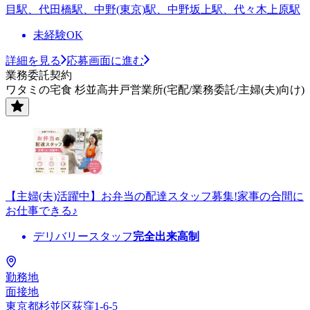
目駅、代田橋駅、中野(東京)駅、中野坂上駅、代々木上原駅
未経験OK
詳細を見る
応募画面に進む
業務委託契約
ワタミの宅食 杉並高井戸営業所(宅配/業務委託/主婦(夫)向け)
【主婦(夫)活躍中】お弁当の配達スタッフ募集!家事の合間に
お仕事できる♪
デリバリースタッフ
完全出来高制
勤務地
面接地
東京都杉並区荻窪1-6-5