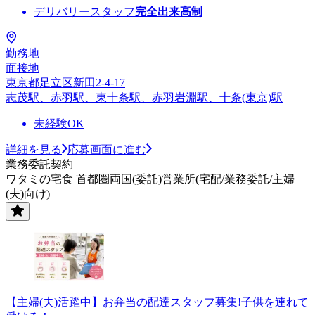
デリバリースタッフ
完全出来高制
勤務地
面接地
東京都足立区新田2-4-17
志茂駅、赤羽駅、東十条駅、赤羽岩淵駅、十条(東京)駅
未経験OK
詳細を見る
応募画面に進む
業務委託契約
ワタミの宅食 首都圏両国(委託)営業所(宅配/業務委託/主婦
(夫)向け)
【主婦(夫)活躍中】お弁当の配達スタッフ募集!子供を連れて