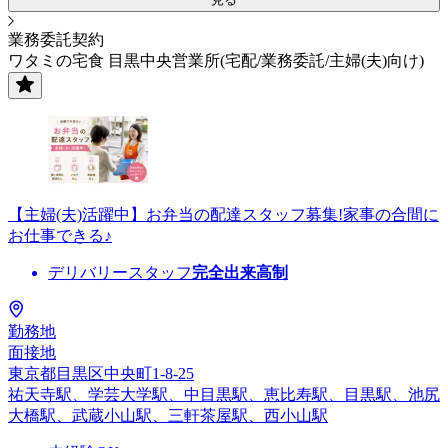
業務委託契約
ワタミの宅食 目黒中央営業所(宅配/業務委託/主婦(夫)向け)
【主婦(夫)活躍中】お弁当の配達スタッフ募集!家事の合間に
お仕事できる♪
デリバリースタッフ
完全出来高制
勤務地
面接地
東京都目黒区中央町1-8-25
祐天寺駅、学芸大学駅、中目黒駅、恵比寿駅、目黒駅、池尻
大橋駅、武蔵小山駅、三軒茶屋駅、西小山駅