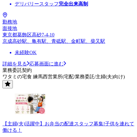
デリバリースタッフ
完全出来高制
勤務地
面接地
東京都葛飾区高砂7-4-10
京成高砂駅、亀有駅、青砥駅、金町駅、柴又駅
未経験OK
詳細を見る
応募画面に進む
業務委託契約
ワタミの宅食 練馬西営業所(宅配/業務委託/主婦(夫)向け)
【主婦(夫)活躍中】お弁当の配達スタッフ募集!子供を連れて
働ける！