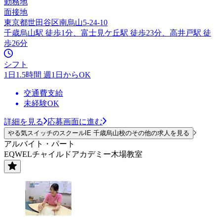
勤務地
面接地
東京都世田谷区南烏山5-24-10
千歳烏山駅 徒歩1分、富士見ケ丘駅 徒歩23分、高井戸駅 徒
歩26分
シフト
1日1.5時間 週1日からOK
交通費支給
未経験OK
詳細を見る
応募画面に進む
やる気スイッチのスクールIE 千歳烏山校のその他の求人を見る
アルバイト・パート
EQWELチャイルドアカデミー木場教室