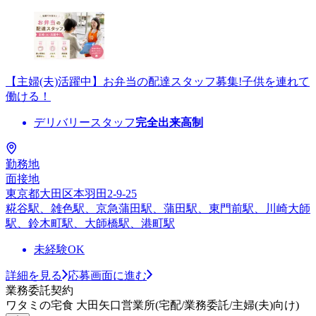
【主婦(夫)活躍中】お弁当の配達スタッフ募集!子供を連れて
働ける！
デリバリースタッフ
完全出来高制
勤務地
面接地
東京都大田区本羽田2-9-25
糀谷駅、雑色駅、京急蒲田駅、蒲田駅、東門前駅、川崎大師
駅、鈴木町駅、大師橋駅、港町駅
未経験OK
詳細を見る
応募画面に進む
業務委託契約
ワタミの宅食 大田矢口営業所(宅配/業務委託/主婦(夫)向け)