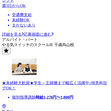
シフト
週3日からOK
交通費支給
未経験OK
まかないあり
詳細を見る
応募画面に進む
アルバイト・パート
やる気スイッチのスクールIE 千歳烏山校
★未経験大歓迎★学生～主婦層まで幅広く活躍中♪得意科目
でOK！
個別指導講師
時給
1,278
円〜
1,800
円