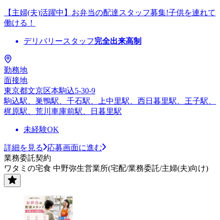
【主婦(夫)活躍中】お弁当の配達スタッフ募集!子供を連れて
働ける！
デリバリースタッフ
完全出来高制
勤務地
面接地
東京都文京区本駒込5-30-9
駒込駅、巣鴨駅、千石駅、上中里駅、西日暮里駅、王子駅、
梶原駅、荒川車庫前駅、日暮里駅
未経験OK
詳細を見る
応募画面に進む
業務委託契約
ワタミの宅食 中野弥生営業所(宅配/業務委託/主婦(夫)向け)