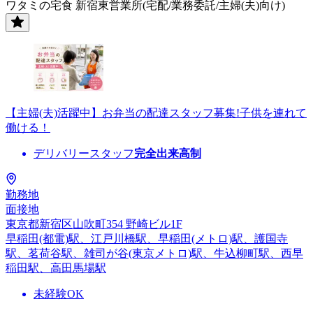
ワタミの宅食 新宿東営業所(宅配/業務委託/主婦(夫)向け)
【主婦(夫)活躍中】お弁当の配達スタッフ募集!子供を連れて
働ける！
デリバリースタッフ
完全出来高制
勤務地
面接地
東京都新宿区山吹町354 野崎ビル1F
早稲田(都電)駅、江戸川橋駅、早稲田(メトロ)駅、護国寺
駅、茗荷谷駅、雑司が谷(東京メトロ)駅、牛込柳町駅、西早
稲田駅、高田馬場駅
未経験OK