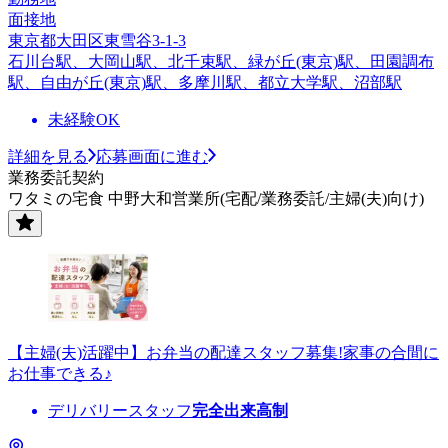
面接地
東京都大田区東雪谷3-1-3
石川台駅、大岡山駅、北千束駅、緑が丘(東京)駅、田園調布
駅、自由が丘(東京)駅、多摩川駅、都立大学駅、沼部駅
未経験OK
詳細を見る
応募画面に進む
業務委託契約
ワタミの宅食 中野大和営業所(宅配/業務委託/主婦(夫)向け)
【主婦(夫)活躍中】お弁当の配達スタッフ募集!家事の合間に
お仕事できる♪
デリバリースタッフ
完全出来高制