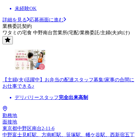
未経験OK
詳細を見る
応募画面に進む
業務委託契約
ワタミの宅食 中野南台営業所(宅配/業務委託/主婦(夫)向け)
【主婦(夫)活躍中】お弁当の配達スタッフ募集!家事の合間に
お仕事できる♪
デリバリースタッフ
完全出来高制
勤務地
面接地
東京都中野区南台2-11-6
中野富士見町駅、方南町駅、笹塚駅、幡ケ谷駅、西新宿五丁