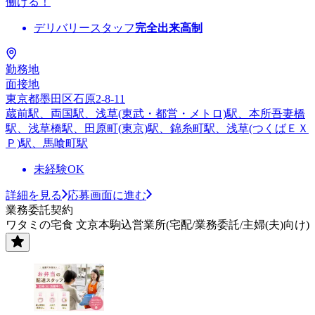
働ける！
デリバリースタッフ
完全出来高制
勤務地
面接地
東京都墨田区石原2-8-11
蔵前駅、両国駅、浅草(東武・都営・メトロ)駅、本所吾妻橋
駅、浅草橋駅、田原町(東京)駅、錦糸町駅、浅草(つくばＥＸ
Ｐ)駅、馬喰町駅
未経験OK
詳細を見る
応募画面に進む
業務委託契約
ワタミの宅食 文京本駒込営業所(宅配/業務委託/主婦(夫)向け)