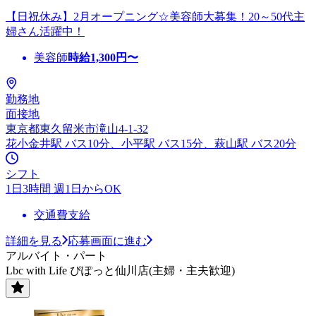
【日祝休み】2月オープニング☆美容師大募集！20～50代主
婦さん活躍中！
美容師
時給
1,300
円〜
勤務地
面接地
東京都東久留米市滝山4-1-32
花小金井駅 バス10分、小平駅 バス15分、萩山駅 バス20分
シフト
1日3時間 週1日からOK
交通費支給
詳細を見る
応募画面に進む
アルバイト・パート
Lbc with Life ぴぽっと仙川店(主婦・主夫歓迎)