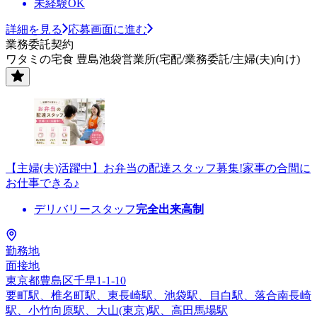
未経験OK
詳細を見る
応募画面に進む
業務委託契約
ワタミの宅食 豊島池袋営業所(宅配/業務委託/主婦(夫)向け)
【主婦(夫)活躍中】お弁当の配達スタッフ募集!家事の合間に
お仕事できる♪
デリバリースタッフ
完全出来高制
勤務地
面接地
東京都豊島区千早1-1-10
要町駅、椎名町駅、東長崎駅、池袋駅、目白駅、落合南長崎
駅、小竹向原駅、大山(東京)駅、高田馬場駅