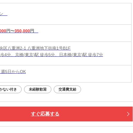
ラン
000
円〜
350,000
円
央区八重洲2-1 八重洲地下街南1号B1F
歩4分、京橋(東京)駅 徒歩5分、日本橋(東京)駅 徒歩7分
 週5日からOK
かない付き
未経験歓迎
交通費支給
すぐ応募する