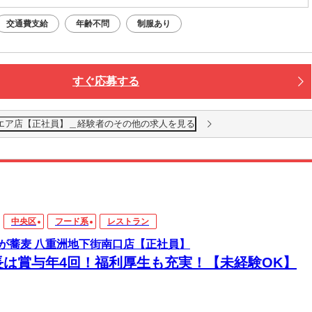
交通費支給
年齢不問
制服あり
すぐ応募する
エア店【正社員】＿経験者のその他の求人を見る
中央区
フード系
レストラン
が蕎麦 八重洲地下街南口店【正社員】
長は賞与年4回！福利厚生も充実！【未経験OK】