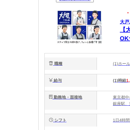
大戸
【
O
代
職種
(1)ホ
給与
(1)時給
1
勤務地・面接地
東京都中
銀座駅、
シフト
1日4時間