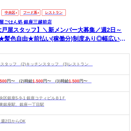
中央区
フード系
レストラン
屋ごはん処 銀座三越前店
大戸屋スタッフ】＼新メンバー大募集／週2日～
K★髪色自由★前払い(稼働分)制度あり◎幅広い年
活躍中！
ールスタッフ (2)キッチンスタッフ (3)レストラン
,500
円〜
(2)時給
1,500
円〜
(3)時給
1,500
円〜
央区銀座5-9-1 銀座コティビルＢ1Ｆ
東銀座駅、銀座一丁目駅
 週2日からOK