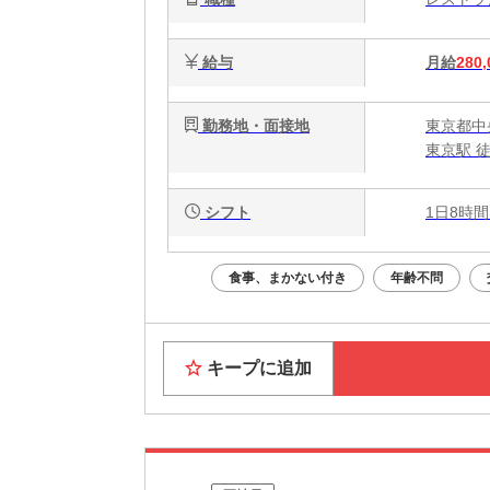
給与
月給
280,
勤務地・面接地
東京都中
東京駅 徒
シフト
1日8時間
食事、まかない付き
年齢不問
キープに追加