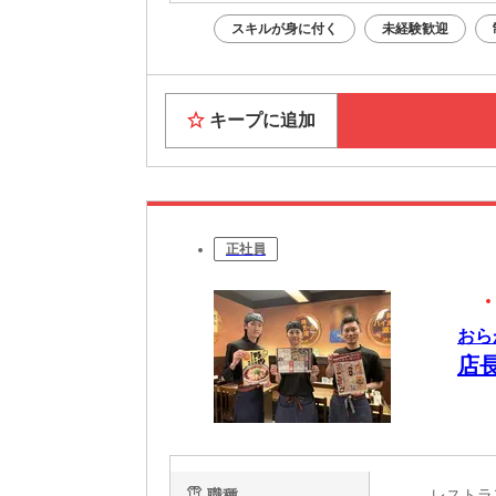
スキルが身に付く
未経験歓迎
キープに追加
正社員
おら
店
職種
レスト