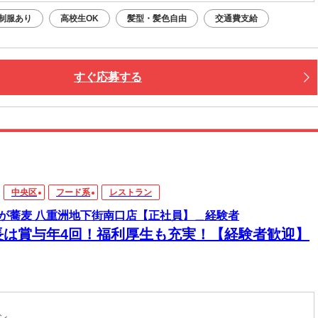
制服あり
高校生OK
髪型・髪色自由
交通費支給
すぐ応募する
中央区
フード系
レストラン
が蕎麦 八重洲地下街南口店【正社員】＿経験者
長は賞与年4回！福利厚生も充実！【経験者歓迎】
ラン