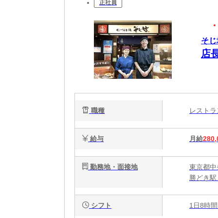
正社員
そじ
店
職種
レスト
給与
月給
280,
勤務地・面接地
東京都中央
勝どき駅 
シフト
1日8時間