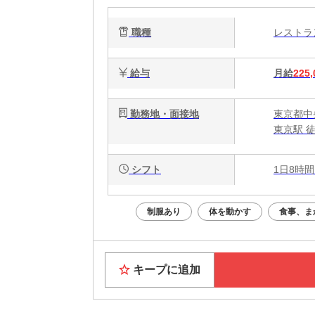
職種
レスト
給与
月給
225,
勤務地・面接地
東京都中
東京駅 徒
シフト
1日8時間
制服あり
体を動かす
食事、ま
キープに追加