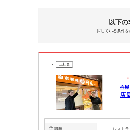
以下の
探している条件を
正社員
杵屋
店
職種
レスト