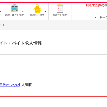
186,311件
の
す
路線・駅から探す
職種から探す
特徴から探す
キー
イト
イト・バイト求人情報
日数が少ない
人気順