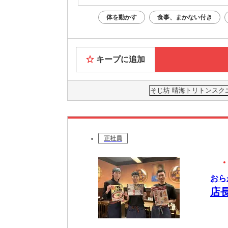
体を動かす
食事、まかない付き
キープに追加
そじ坊 晴海トリトンスク
正社員
おら
店