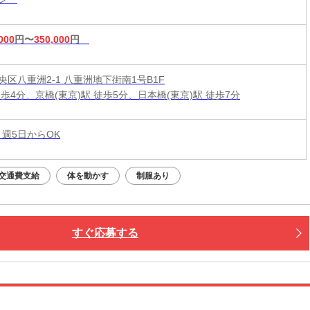
000
円〜
350,000
円
央区八重洲2-1 八重洲地下街南1号B1F
歩4分、京橋(東京)駅 徒歩5分、日本橋(東京)駅 徒歩7分
 週5日からOK
交通費支給
体を動かす
制服あり
すぐ応募する