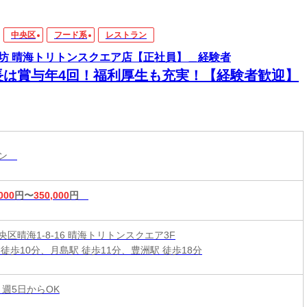
中央区
フード系
レストラン
坊 晴海トリトンスクエア店【正社員】＿経験者
長は賞与年4回！福利厚生も充実！【経験者歓迎】
ラン
000
円〜
350,000
円
区晴海1-8-16 晴海トリトンスクエア3F
徒歩10分、月島駅 徒歩11分、豊洲駅 徒歩18分
 週5日からOK