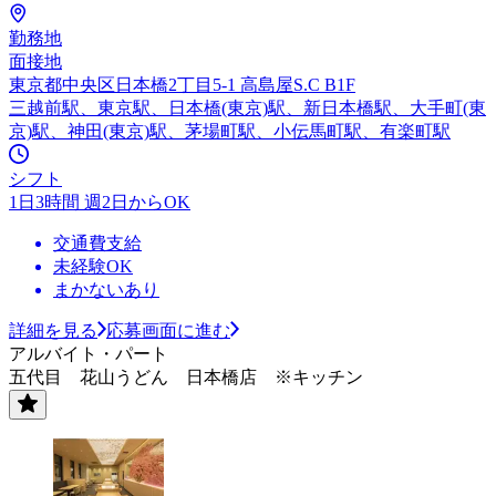
勤務地
面接地
東京都中央区日本橋2丁目5-1 高島屋S.C B1F
三越前駅、東京駅、日本橋(東京)駅、新日本橋駅、大手町(東
京)駅、神田(東京)駅、茅場町駅、小伝馬町駅、有楽町駅
シフト
1日3時間 週2日からOK
交通費支給
未経験OK
まかないあり
詳細を見る
応募画面に進む
アルバイト・パート
五代目 花山うどん 日本橋店 ※キッチン