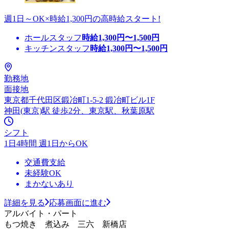
週1日～OK×時給1,300円の高時給スタート!
ホールスタッフ
時給
1,300
円〜
1,500
円
キッチンスタッフ
時給
1,300
円〜
1,500
円
勤務地
面接地
東京都千代田区鍛冶町1-5-2 鍛冶町ビル1F
神田(東京)駅 徒歩2分、東京駅、秋葉原駅
シフト
1日4時間 週1日からOK
交通費支給
未経験OK
まかないあり
詳細を見る
応募画面に進む
アルバイト・パート
もつ焼き 煮込み 三六 新橋店