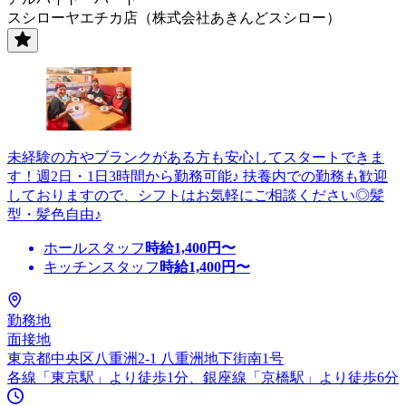
スシローヤエチカ店（株式会社あきんどスシロー）
未経験の方やブランクがある方も安心してスタートできま
す！週2日・1日3時間から勤務可能♪ 扶養内での勤務も歓迎
しておりますので、シフトはお気軽にご相談ください◎髪
型・髪色自由♪
ホールスタッフ
時給
1,400
円〜
キッチンスタッフ
時給
1,400
円〜
勤務地
面接地
東京都中央区八重洲2-1 八重洲地下街南1号
各線「東京駅」より徒歩1分、銀座線「京橋駅」より徒歩6分