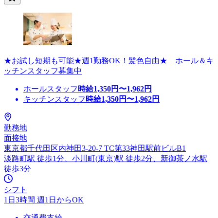
★お試し短期も可能★週1勤務OK！髪色自由★ ホール＆キ
ッチンスタッフ募集中
ホールスタッフ
時給
1,350
円〜
1,962
円
キッチンスタッフ
時給
1,350
円〜
1,962
円
勤務地
面接地
東京都千代田区内神田3-20-7 TC第33神田駅前ビルB1
淡路町駅 徒歩1分、小川町(東京)駅 徒歩2分、新御茶ノ水駅
徒歩3分
シフト
1日3時間 週1日からOK
交通費支給