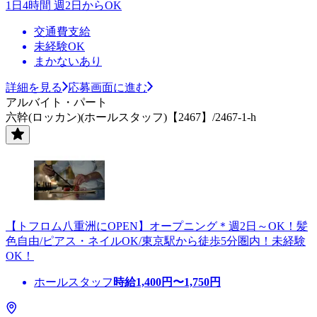
1日4時間 週2日からOK
交通費支給
未経験OK
まかないあり
詳細を見る
応募画面に進む
アルバイト・パート
六幹(ロッカン)(ホールスタッフ)【2467】/2467-1-h
【トフロム八重洲にOPEN】オープニング＊週2日～OK！髪
色自由/ピアス・ネイルOK/東京駅から徒歩5分圏内！未経験
OK！
ホールスタッフ
時給
1,400
円〜
1,750
円