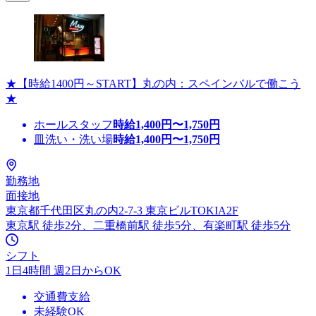
★【時給1400円～START】丸の内：スペインバルで働こう
★
ホールスタッフ
時給
1,400
円〜
1,750
円
皿洗い・洗い場
時給
1,400
円〜
1,750
円
勤務地
面接地
東京都千代田区丸の内2-7-3 東京ビルTOKIA2F
東京駅 徒歩2分、二重橋前駅 徒歩5分、有楽町駅 徒歩5分
シフト
1日4時間 週2日からOK
交通費支給
未経験OK