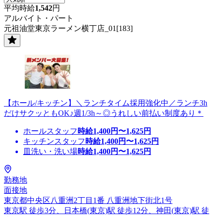
平均時給
1,542
円
アルバイト・パート
元祖油堂東京ラーメン横丁店_01[183]
【ホール/キッチン】＼ランチタイム採用強化中／ランチ3h
だけサクッともOK♪週1/3h～◎うれしい前払い制度あり＊
ホールスタッフ
時給
1,400
円〜
1,625
円
キッチンスタッフ
時給
1,400
円〜
1,625
円
皿洗い・洗い場
時給
1,400
円〜
1,625
円
勤務地
面接地
東京都中央区八重洲2丁目1番 八重洲地下街北1号
東京駅 徒歩3分、日本橋(東京)駅 徒歩12分、神田(東京)駅 徒