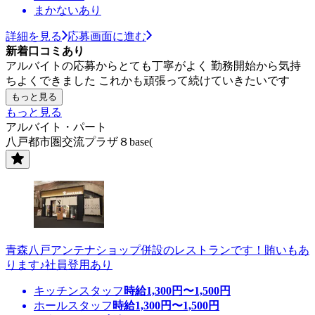
まかないあり
詳細を見る
応募画面に進む
新着口コミあり
アルバイトの応募からとても丁寧がよく 勤務開始から気持
ちよくできました これかも頑張って続けていきたいです
もっと見る
もっと見る
アルバイト・パート
八戸都市圏交流プラザ８base(
青森八戸アンテナショップ併設のレストランです！賄いもあ
ります♪社員登用あり
キッチンスタッフ
時給
1,300
円〜
1,500
円
ホールスタッフ
時給
1,300
円〜
1,500
円