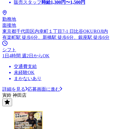
販売スタッフ
時給
1,300
円〜
1,500
円
勤務地
面接地
東京都千代田区内幸町１丁目7-1 日比谷OKUROJI内
有楽町駅 徒歩6分、新橋駅 徒歩6分、銀座駅 徒歩6分
シフト
1日4時間 週2日からOK
交通費支給
未経験OK
まかないあり
詳細を見る
応募画面に進む
寅鈴 神田店