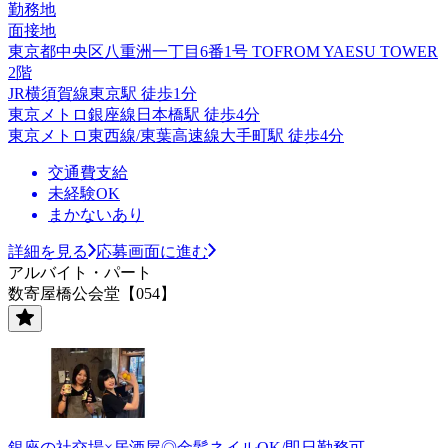
勤務地
面接地
東京都中央区八重洲一丁目6番1号 TOFROM YAESU TOWER
2階
JR横須賀線東京駅 徒歩1分
東京メトロ銀座線日本橋駅 徒歩4分
東京メトロ東西線/東葉高速線大手町駅 徒歩4分
交通費支給
未経験OK
まかないあり
詳細を見る
応募画面に進む
アルバイト・パート
数寄屋橋公会堂【054】
銀座の社交場×居酒屋◎金髪ネイルOK/即日勤務可