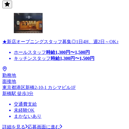
★新店オープニングスタッフ募集◎1日4H、週2日～OK♪
ホールスタッフ
時給
1,300
円〜
1,500
円
キッチンスタッフ
時給
1,300
円〜
1,500
円
勤務地
面接地
東京都港区新橋2-10-1 カシマビル1F
新橋駅 徒歩3分
交通費支給
未経験OK
まかないあり
詳細を見る
応募画面に進む