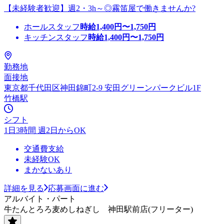
【未経験者歓迎】週2・3h～◎霧笛屋で働きませんか?
ホールスタッフ
時給
1,400
円〜
1,750
円
キッチンスタッフ
時給
1,400
円〜
1,750
円
勤務地
面接地
東京都千代田区神田錦町2-9 安田グリーンパークビル1F
竹橋駅
シフト
1日3時間 週2日からOK
交通費支給
未経験OK
まかないあり
詳細を見る
応募画面に進む
アルバイト・パート
牛たんとろろ麦めしねぎし 神田駅前店(フリーター)