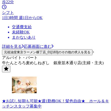
歩22分
シフト
1日3時間 週1日からOK
交通費支給
未経験OK
まかないあり
詳細を見る
応募画面に進む
元祖油堂東京ラーメン横丁店_01[183]のその他の求人を見る
アルバイト・パート
牛たんとろろ麦めしねぎし 銀座並木通り店(主婦・主夫)
★お試し短期も可能★週1勤務OK！髪色自由★ ホール＆キ
ッチンスタッフ募集中