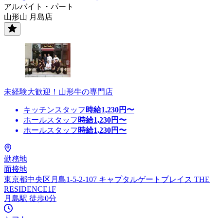
アルバイト・パート
山形山 月島店
未経験大歓迎！山形牛の専門店
キッチンスタッフ
時給
1,230
円〜
ホールスタッフ
時給
1,230
円〜
ホールスタッフ
時給
1,230
円〜
勤務地
面接地
東京都中央区月島1-5-2-107 キャプタルゲートプレイス THE
RESIDENCE1F
月島駅 徒歩0分