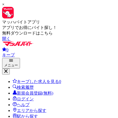
×
マッハバイトアプリ
アプリでお得にバイト探し！
無料ダウンロードはこちら
開く
0
キープ
メニュー
キープした求人を見る
0
検索履歴
新規会員登録(無料)
ログイン
ヘルプ
エリアから探す
駅から探す