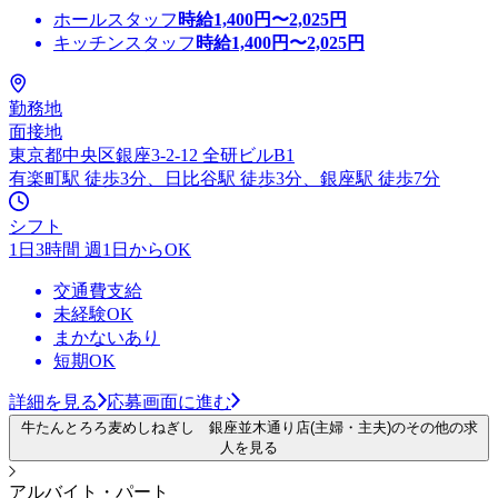
ホールスタッフ
時給
1,400
円〜
2,025
円
キッチンスタッフ
時給
1,400
円〜
2,025
円
勤務地
面接地
東京都中央区銀座3-2-12 全研ビルB1
有楽町駅 徒歩3分、日比谷駅 徒歩3分、銀座駅 徒歩7分
シフト
1日3時間 週1日からOK
交通費支給
未経験OK
まかないあり
短期OK
詳細を見る
応募画面に進む
牛たんとろろ麦めしねぎし 銀座並木通り店(主婦・主夫)のその他の求
人を見る
アルバイト・パート