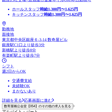
ホールスタッフ
時給
1,300
円〜
1,625
円
キッチンスタッフ
時給
1,300
円〜
1,625
円
勤務地
面接地
東京都中央区銀座６-3-14 数奇屋ビル
銀座駅C1口より徒歩3分
新橋駅より徒歩8分
有楽町駅より徒歩7分
シフト
週2日からOK
交通費支給
未経験OK
まかないあり
詳細を見る
応募画面に進む
数寄屋橋公会堂【054】のその他の求人を見る
アルバイト・パート