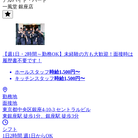
アルバイト・パート
一風堂 銀座店
【週1日・2時間～勤務OK】未経験の方も大歓迎！面接時は
履歴書不要です！
ホールスタッフ
時給
1,500
円〜
キッチンスタッフ
時給
1,500
円〜
勤務地
面接地
東京都中央区銀座4-10-3 セントラルビル
東銀座駅 徒歩1分、銀座駅 徒歩3分
シフト
1日2時間 週1日からOK