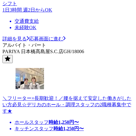
シフト
1日3時間 週2日からOK
交通費支給
未経験OK
詳細を見る
応募画面に進む
アルバイト・パート
PARIYA 日本橋髙島屋S.C.店GH/18006
＼フリーター×長期歓迎！／腰を据えて安定した働きがした
い方必見☆デリカのホール・調理スタッフの2職種募集中で
す★
ホールスタッフ
時給
1,250
円〜
キッチンスタッフ
時給
1,250
円〜