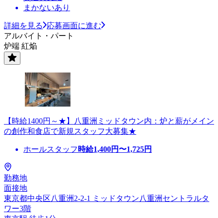
まかないあり
詳細を見る
応募画面に進む
アルバイト・パート
炉端 紅焔
【時給1400円～★】八重洲ミッドタウン内：炉と薪がメイン
の創作和食店で新規スタッフ大募集★
ホールスタッフ
時給
1,400
円〜
1,725
円
勤務地
面接地
東京都中央区八重洲2-2-1 ミッドタウン八重洲セントラルタ
ワー3階