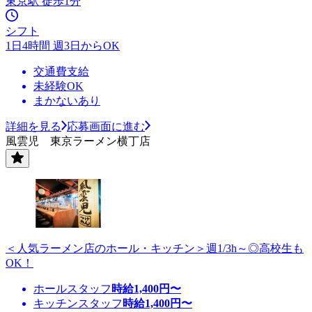
東京駅 徒歩1分
シフト
1日4時間 週3日からOK
交通費支給
未経験OK
まかないあり
詳細を見る
応募画面に進む
風雲児 東京ラーメン横丁店
＜人気ラーメン店のホール・キッチン＞週1/3h～◎高校生も
OK！
ホールスタッフ
時給
1,400
円〜
キッチンスタッフ
時給
1,400
円〜