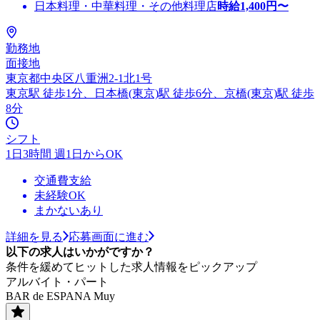
日本料理・中華料理・その他料理店
時給
1,400
円〜
勤務地
面接地
東京都中央区八重洲2-1北1号
東京駅 徒歩1分、日本橋(東京)駅 徒歩6分、京橋(東京)駅 徒歩
8分
シフト
1日3時間 週1日からOK
交通費支給
未経験OK
まかないあり
詳細を見る
応募画面に進む
以下の求人はいかがですか？
条件を緩めてヒットした求人情報をピックアップ
アルバイト・パート
BAR de ESPANA Muy