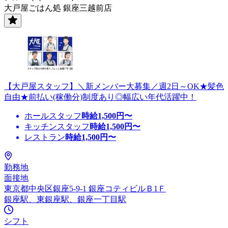
大戸屋ごはん処 銀座三越前店
【大戸屋スタッフ】＼新メンバー大募集／週2日～OK★髪色
自由★前払い(稼働分)制度あり◎幅広い年代活躍中！
ホールスタッフ
時給
1,500
円〜
キッチンスタッフ
時給
1,500
円〜
レストラン
時給
1,500
円〜
勤務地
面接地
東京都中央区銀座5-9-1 銀座コティビルＢ1Ｆ
銀座駅、東銀座駅、銀座一丁目駅
シフト