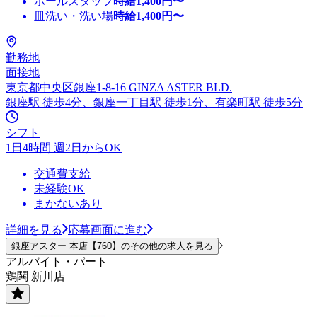
ホールスタッフ
時給
1,400
円〜
皿洗い・洗い場
時給
1,400
円〜
勤務地
面接地
東京都中央区銀座1-8-16 GINZA ASTER BLD.
銀座駅 徒歩4分、銀座一丁目駅 徒歩1分、有楽町駅 徒歩5分
シフト
1日4時間 週2日からOK
交通費支給
未経験OK
まかないあり
詳細を見る
応募画面に進む
銀座アスター 本店【760】のその他の求人を見る
アルバイト・パート
鶏鬨 新川店