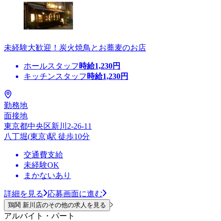
未経験大歓迎！炭火焼鳥とお蕎麦のお店
ホールスタッフ
時給
1,230
円
キッチンスタッフ
時給
1,230
円
勤務地
面接地
東京都中央区新川2-26-11
八丁堀(東京)駅 徒歩10分
交通費支給
未経験OK
まかないあり
詳細を見る
応募画面に進む
鶏鬨 新川店のその他の求人を見る
アルバイト・パート