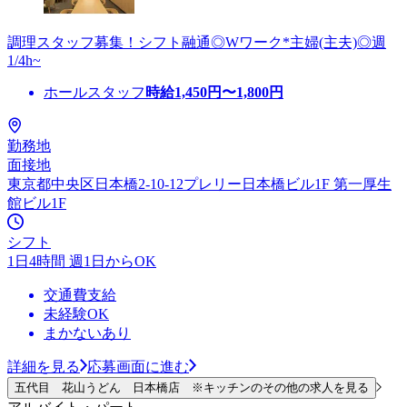
調理スタッフ募集！シフト融通◎Wワーク*主婦(主夫)◎週
1/4h~
ホールスタッフ
時給
1,450
円〜
1,800
円
勤務地
面接地
東京都中央区日本橋2-10-12プレリー日本橋ビル1F 第一厚生
館ビル1F
シフト
1日4時間 週1日からOK
交通費支給
未経験OK
まかないあり
詳細を見る
応募画面に進む
五代目 花山うどん 日本橋店 ※キッチンのその他の求人を見る