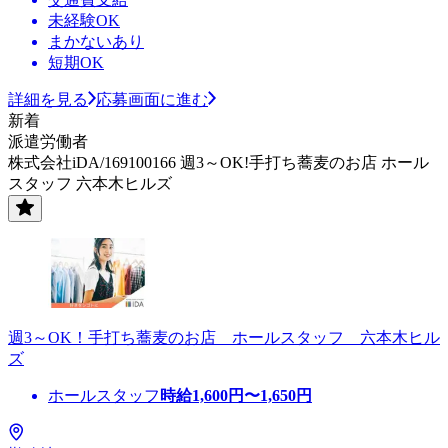
未経験OK
まかないあり
短期OK
詳細を見る
応募画面に進む
新着
派遣労働者
株式会社iDA/169100166 週3～OK!手打ち蕎麦のお店 ホール
スタッフ 六本木ヒルズ
週3～OK！手打ち蕎麦のお店 ホールスタッフ 六本木ヒル
ズ
ホールスタッフ
時給
1,600
円〜
1,650
円