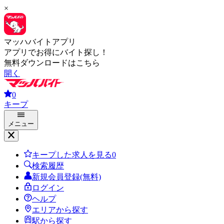
×
マッハバイトアプリ
アプリでお得にバイト探し！
無料ダウンロードはこちら
開く
0
キープ
メニュー
キープした求人を見る
0
検索履歴
新規会員登録(無料)
ログイン
ヘルプ
エリアから探す
駅から探す