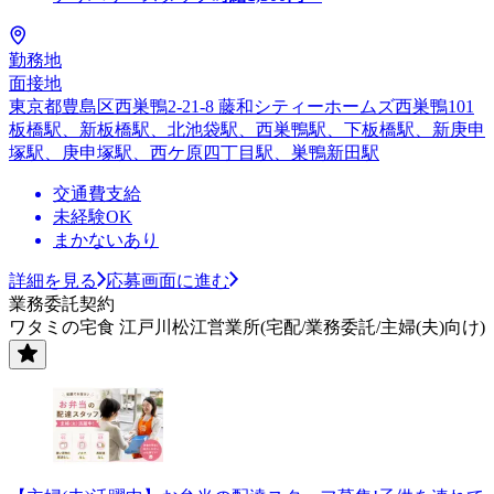
勤務地
面接地
東京都豊島区西巣鴨2-21-8 藤和シティーホームズ西巣鴨101
板橋駅、新板橋駅、北池袋駅、西巣鴨駅、下板橋駅、新庚申
塚駅、庚申塚駅、西ケ原四丁目駅、巣鴨新田駅
交通費支給
未経験OK
まかないあり
詳細を見る
応募画面に進む
業務委託契約
ワタミの宅食 江戸川松江営業所(宅配/業務委託/主婦(夫)向け)