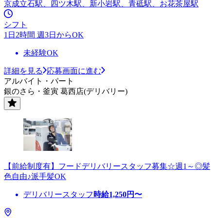
京成立石駅、四ツ木駅、新小岩駅、青砥駅、お花茶屋駅
シフト
1日2時間 週3日からOK
未経験OK
詳細を見る
応募画面に進む
アルバイト・パート
銀のさら・釜寅 葛西店(デリバリー)
【前給制度有】フードデリバリースタッフ募集☆週1～◎髪
色自由♪派手髪OK
デリバリースタッフ
時給
1,250
円〜