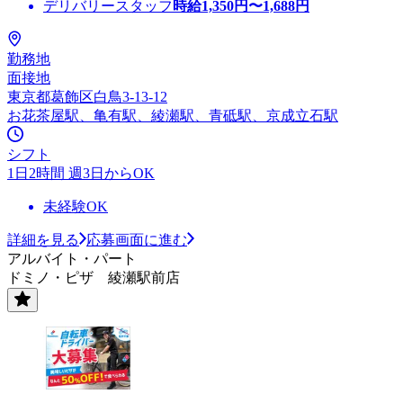
デリバリースタッフ
時給
1,350
円〜
1,688
円
勤務地
面接地
東京都葛飾区白鳥3-13-12
お花茶屋駅、亀有駅、綾瀬駅、青砥駅、京成立石駅
シフト
1日2時間 週3日からOK
未経験OK
詳細を見る
応募画面に進む
アルバイト・パート
ドミノ・ピザ 綾瀬駅前店