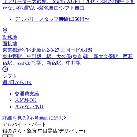
【フリーター大歓迎】安定収入GET！20代～30代活躍中☆ま
かない有/週払い/髪色自由/シフト自由
デリバリースタッフ
時給
1,350
円〜
勤務地
面接地
東京都新宿区北新宿2-3-27 三国一ビル1階
東中野駅、中野坂上駅、大久保(東京)駅、新大久保駅、西新
宿駅、西武新宿駅、新宿駅、中井駅
シフト
週2日からOK
交通費支給
未経験OK
まかないあり
詳細を見る
応募画面に進む
アルバイト・パート
銀のさら・釜寅 中目黒店(デリバリー)