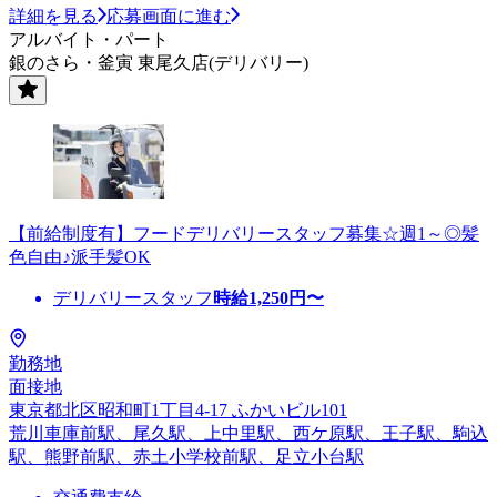
詳細を見る
応募画面に進む
アルバイト・パート
銀のさら・釜寅 東尾久店(デリバリー)
【前給制度有】フードデリバリースタッフ募集☆週1～◎髪
色自由♪派手髪OK
デリバリースタッフ
時給
1,250
円〜
勤務地
面接地
東京都北区昭和町1丁目4-17 ふかいビル101
荒川車庫前駅、尾久駅、上中里駅、西ケ原駅、王子駅、駒込
駅、熊野前駅、赤土小学校前駅、足立小台駅