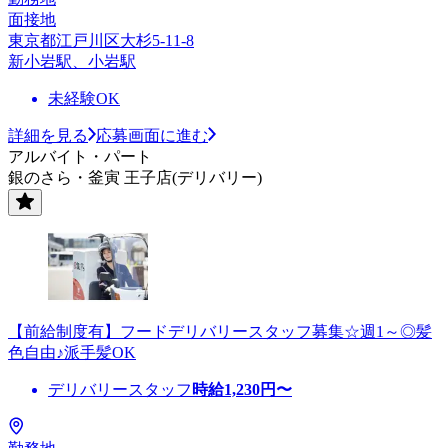
面接地
東京都江戸川区大杉5-11-8
新小岩駅、小岩駅
未経験OK
詳細を見る
応募画面に進む
アルバイト・パート
銀のさら・釜寅 王子店(デリバリー)
【前給制度有】フードデリバリースタッフ募集☆週1～◎髪
色自由♪派手髪OK
デリバリースタッフ
時給
1,230
円〜