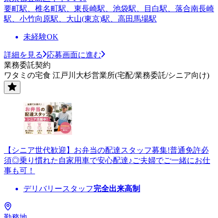
要町駅、椎名町駅、東長崎駅、池袋駅、目白駅、落合南長崎
駅、小竹向原駅、大山(東京)駅、高田馬場駅
未経験OK
詳細を見る
応募画面に進む
業務委託契約
ワタミの宅食 江戸川大杉営業所(宅配/業務委託/シニア向け)
【シニア世代歓迎】お弁当の配達スタッフ募集!普通免許必
須◎乗り慣れた自家用車で安心配達♪ご夫婦でご一緒にお仕
事も可！
デリバリースタッフ
完全出来高制
勤務地