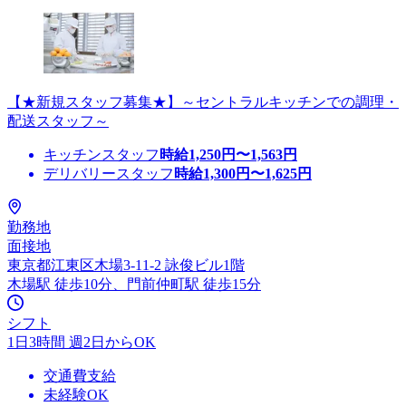
【★新規スタッフ募集★】～セントラルキッチンでの調理・
配送スタッフ～
キッチンスタッフ
時給
1,250
円〜
1,563
円
デリバリースタッフ
時給
1,300
円〜
1,625
円
勤務地
面接地
東京都江東区木場3-11-2 詠俊ビル1階
木場駅 徒歩10分、門前仲町駅 徒歩15分
シフト
1日3時間 週2日からOK
交通費支給
未経験OK