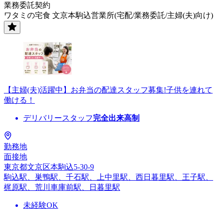
業務委託契約
ワタミの宅食 文京本駒込営業所(宅配/業務委託/主婦(夫)向け)
【主婦(夫)活躍中】お弁当の配達スタッフ募集!子供を連れて
働ける！
デリバリースタッフ
完全出来高制
勤務地
面接地
東京都文京区本駒込5-30-9
駒込駅、巣鴨駅、千石駅、上中里駅、西日暮里駅、王子駅、
梶原駅、荒川車庫前駅、日暮里駅
未経験OK