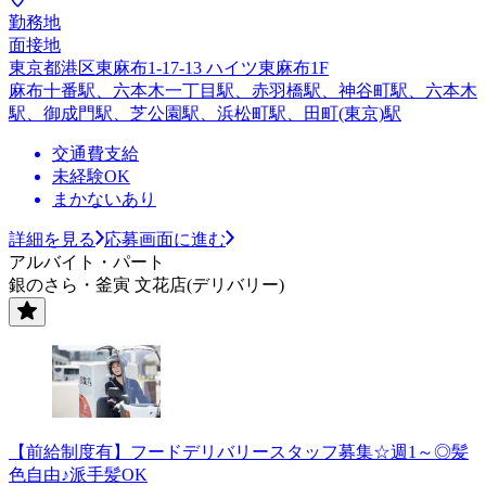
勤務地
面接地
東京都港区東麻布1-17-13 ハイツ東麻布1F
麻布十番駅、六本木一丁目駅、赤羽橋駅、神谷町駅、六本木
駅、御成門駅、芝公園駅、浜松町駅、田町(東京)駅
交通費支給
未経験OK
まかないあり
詳細を見る
応募画面に進む
アルバイト・パート
銀のさら・釜寅 文花店(デリバリー)
【前給制度有】フードデリバリースタッフ募集☆週1～◎髪
色自由♪派手髪OK