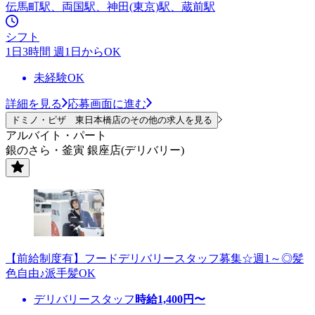
伝馬町駅、両国駅、神田(東京)駅、蔵前駅
シフト
1日3時間 週1日からOK
未経験OK
詳細を見る
応募画面に進む
ドミノ・ピザ 東日本橋店のその他の求人を見る
アルバイト・パート
銀のさら・釜寅 銀座店(デリバリー)
【前給制度有】フードデリバリースタッフ募集☆週1～◎髪
色自由♪派手髪OK
デリバリースタッフ
時給
1,400
円〜