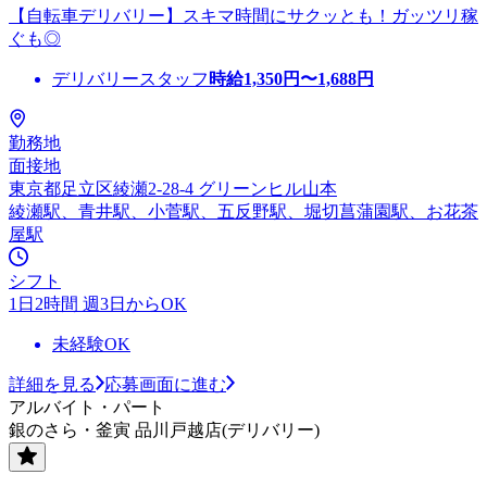
【自転車デリバリー】スキマ時間にサクッとも！ガッツリ稼
ぐも◎
デリバリースタッフ
時給
1,350
円〜
1,688
円
勤務地
面接地
東京都足立区綾瀬2-28-4 グリーンヒル山本
綾瀬駅、青井駅、小菅駅、五反野駅、堀切菖蒲園駅、お花茶
屋駅
シフト
1日2時間 週3日からOK
未経験OK
詳細を見る
応募画面に進む
アルバイト・パート
銀のさら・釜寅 品川戸越店(デリバリー)