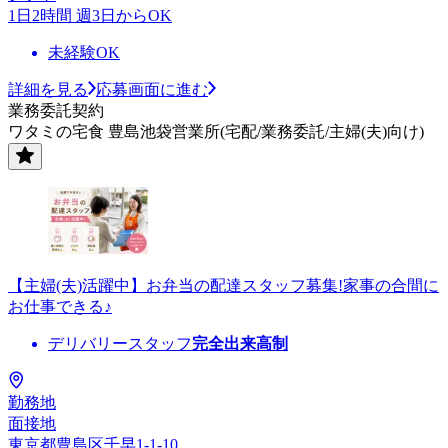
1日2時間 週3日からOK
未経験OK
詳細を見る
応募画面に進む
業務委託契約
ワタミの宅食 豊島池袋営業所(宅配/業務委託/主婦(夫)向け)
【主婦(夫)活躍中】お弁当の配達スタッフ募集!家事の合間に
お仕事できる♪
デリバリースタッフ
完全出来高制
勤務地
面接地
東京都豊島区千早1-1-10