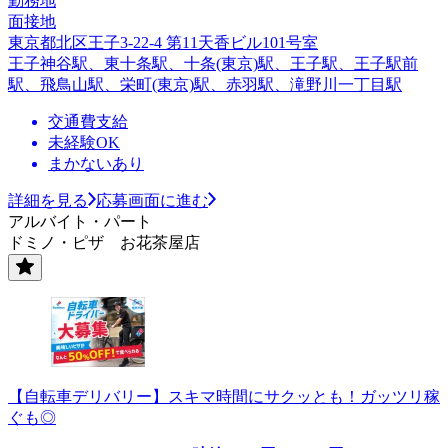
勤務地
面接地
東京都北区王子3-22-4 第11天香ビル101号室
王子神谷駅、東十条駅、十条(東京)駅、王子駅、王子駅前
駅、飛鳥山駅、栄町(東京)駅、赤羽駅、滝野川一丁目駅
交通費支給
未経験OK
まかないあり
詳細を見る
応募画面に進む
アルバイト・パート
ドミノ・ピザ お花茶屋店
【自転車デリバリー】スキマ時間にサクッとも！ガッツリ稼
ぐも◎