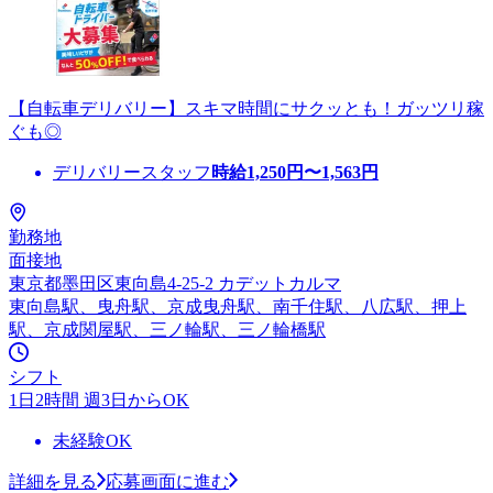
【自転車デリバリー】スキマ時間にサクッとも！ガッツリ稼
ぐも◎
デリバリースタッフ
時給
1,250
円〜
1,563
円
勤務地
面接地
東京都墨田区東向島4-25-2 カデットカルマ
東向島駅、曳舟駅、京成曳舟駅、南千住駅、八広駅、押上
駅、京成関屋駅、三ノ輪駅、三ノ輪橋駅
シフト
1日2時間 週3日からOK
未経験OK
詳細を見る
応募画面に進む