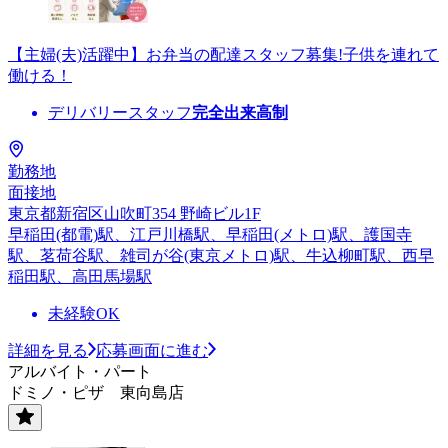
【主婦(夫)活躍中】お弁当の配達スタッフ募集!子供を連れて
働ける！
デリバリースタッフ
完全出来高制
勤務地
面接地
東京都新宿区山吹町354 野崎ビル1F
早稲田(都電)駅、江戸川橋駅、早稲田(メトロ)駅、護国寺
駅、茗荷谷駅、雑司が谷(東京メトロ)駅、牛込柳町駅、西早
稲田駅、高田馬場駅
未経験OK
詳細を見る
応募画面に進む
アルバイト・パート
ドミノ・ピザ 東向島店