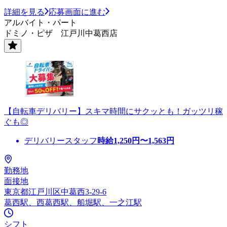
詳細を見る
応募画面に進む
アルバイト・パート
ドミノ・ピザ 江戸川中葛西店
【自転車デリバリー】スキマ時間にサクッとも！ガッツリ稼
ぐも◎
デリバリースタッフ
時給
1,250
円〜
1,563
円
勤務地
面接地
東京都江戸川区中葛西3-29-6
葛西駅、西葛西駅、船堀駅、一之江駅
シフト