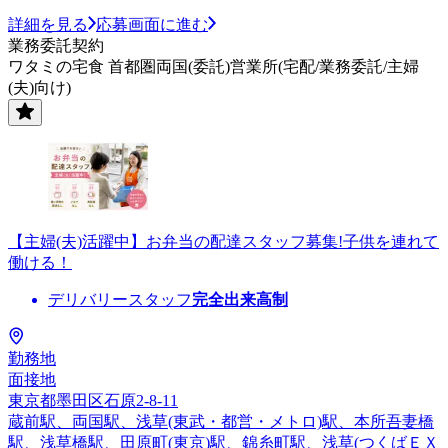
詳細を見る
応募画面に進む
業務委託契約
ワタミの宅食 首都圏両国(委託)営業所(宅配/業務委託/主婦
(夫)向け)
【主婦(夫)活躍中】お弁当の配達スタッフ募集!子供を連れて
働ける！
デリバリースタッフ
完全出来高制
勤務地
面接地
東京都墨田区石原2-8-11
蔵前駅、両国駅、浅草(東武・都営・メトロ)駅、本所吾妻橋
駅、浅草橋駅、田原町(東京)駅、錦糸町駅、浅草(つくばＥＸ