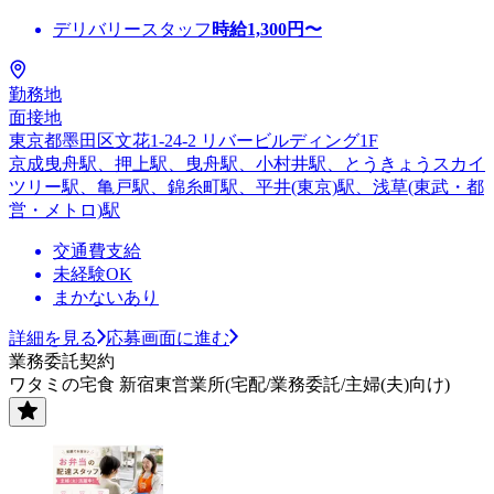
デリバリースタッフ
時給
1,300
円〜
勤務地
面接地
東京都墨田区文花1-24-2 リバービルディング1F
京成曳舟駅、押上駅、曳舟駅、小村井駅、とうきょうスカイ
ツリー駅、亀戸駅、錦糸町駅、平井(東京)駅、浅草(東武・都
営・メトロ)駅
交通費支給
未経験OK
まかないあり
詳細を見る
応募画面に進む
業務委託契約
ワタミの宅食 新宿東営業所(宅配/業務委託/主婦(夫)向け)