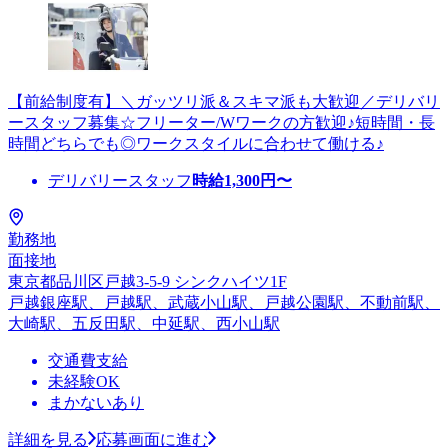
【前給制度有】＼ガッツリ派＆スキマ派も大歓迎／デリバリ
ースタッフ募集☆フリーター/Wワークの方歓迎♪短時間・長
時間どちらでも◎ワークスタイルに合わせて働ける♪
デリバリースタッフ
時給
1,300
円〜
勤務地
面接地
東京都品川区戸越3-5-9 シンクハイツ1F
戸越銀座駅、戸越駅、武蔵小山駅、戸越公園駅、不動前駅、
大崎駅、五反田駅、中延駅、西小山駅
交通費支給
未経験OK
まかないあり
詳細を見る
応募画面に進む