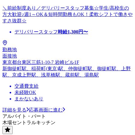
＼前給制度あり／デリバリースタッフ募集☆学生/高校生の
方大歓迎♪週1～OK＆短時間勤務もOK！柔軟シフトで働きや
すさ抜群☆
デリバリースタッフ
時給
1,300
円〜
勤務地
面接地
東京都台東区三筋1-10-7 岩崎ビル1F
新御徒町駅、稲荷町(東京)駅、仲御徒町駅、御徒町駅、上野
駅、京成上野駅、浅草橋駅、蔵前駅、湯島駅
交通費支給
未経験OK
まかないあり
詳細を見る
応募画面に進む
アルバイト・パート
木場セントラルキッチン