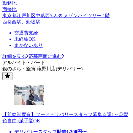
勤務地
面接地
東京都江戸川区中葛西5-2-39 メゾンハイツリー 1階
西葛西駅、船堀駅
交通費支給
未経験OK
まかないあり
詳細を見る
応募画面に進む
アルバイト・パート
銀のさら・釜寅 滝野川店(デリバリー)
【前給制度有】フードデリバリースタッフ募集☆週1～◎髪
色自由♪派手髪OK
デリバリースタッフ
時給
1,300
円〜