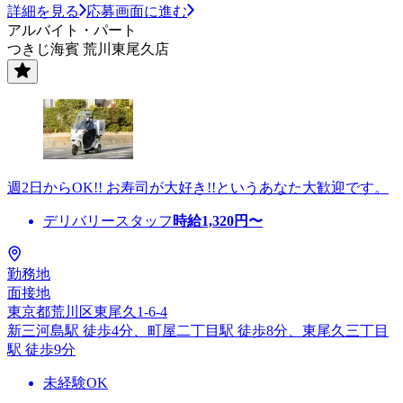
詳細を見る
応募画面に進む
アルバイト・パート
つきじ海賓 荒川東尾久店
週2日からOK!! お寿司が大好き!!というあなた大歓迎です。
デリバリースタッフ
時給
1,320
円〜
勤務地
面接地
東京都荒川区東尾久1-6-4
新三河島駅 徒歩4分、町屋二丁目駅 徒歩8分、東尾久三丁目
駅 徒歩9分
未経験OK