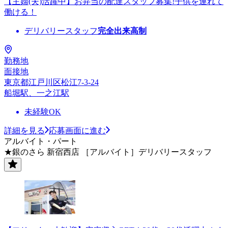
【主婦(夫)活躍中】お弁当の配達スタッフ募集!子供を連れて
働ける！
デリバリースタッフ
完全出来高制
勤務地
面接地
東京都江戸川区松江7-3-24
船堀駅、一之江駅
未経験OK
詳細を見る
応募画面に進む
アルバイト・パート
★銀のさら 新宿西店 ［アルバイト］デリバリースタッフ