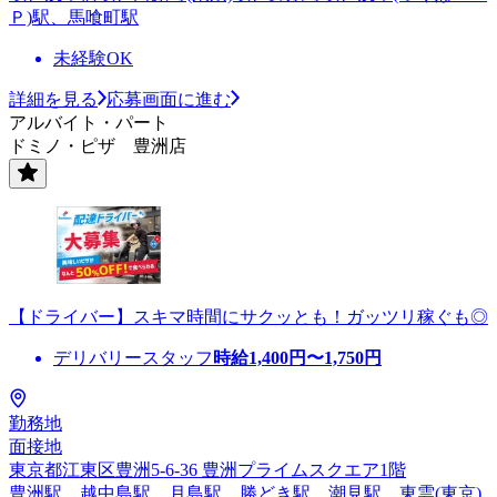
Ｐ)駅、馬喰町駅
未経験OK
詳細を見る
応募画面に進む
アルバイト・パート
ドミノ・ピザ 豊洲店
【ドライバー】スキマ時間にサクッとも！ガッツリ稼ぐも◎
デリバリースタッフ
時給
1,400
円〜
1,750
円
勤務地
面接地
東京都江東区豊洲5-6-36 豊洲プライムスクエア1階
豊洲駅、越中島駅、月島駅、勝どき駅、潮見駅、東雲(東京)