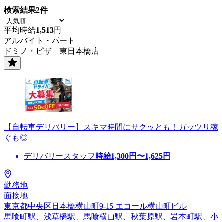
検索結果
2
件
平均時給
1,513
円
アルバイト・パート
ドミノ・ピザ 東日本橋店
【自転車デリバリー】スキマ時間にサクッとも！ガッツリ稼
ぐも◎
デリバリースタッフ
時給
1,300
円〜
1,625
円
勤務地
面接地
東京都中央区日本橋横山町9-15 エコール横山町ビル
馬喰町駅、浅草橋駅、馬喰横山駅、秋葉原駅、岩本町駅、小