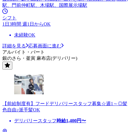
駅、門前仲町駅、木場駅、国際展示場駅
シフト
1日3時間 週1日からOK
未経験OK
詳細を見る
応募画面に進む
アルバイト・パート
銀のさら・釜寅 麻布店(デリバリー)
【前給制度有】フードデリバリースタッフ募集☆週1～◎髪
色自由♪派手髪OK
デリバリースタッフ
時給
1,400
円〜