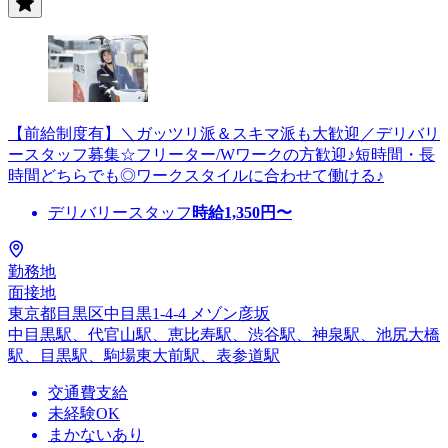
【前給制度有】＼ガッツリ派＆スキマ派も大歓迎／デリバリ
ースタッフ募集☆フリーター/Wワークの方歓迎♪短時間・長
時間どちらでも◎ワークスタイルに合わせて働ける♪
デリバリースタッフ
時給
1,350
円〜
勤務地
面接地
東京都目黒区中目黒1-4-4 メゾン彦坂
中目黒駅、代官山駅、恵比寿駅、渋谷駅、神泉駅、池尻大橋
駅、目黒駅、駒場東大前駅、表参道駅
交通費支給
未経験OK
まかないあり