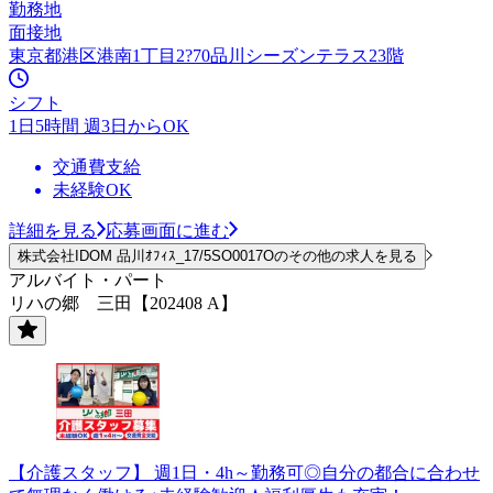
勤務地
面接地
東京都港区港南1丁目2?70品川シーズンテラス23階
シフト
1日5時間 週3日からOK
交通費支給
未経験OK
詳細を見る
応募画面に進む
株式会社IDOM 品川ｵﾌｨｽ_17/5SO0017Oのその他の求人を見る
アルバイト・パート
リハの郷 三田【202408 A】
【介護スタッフ】 週1日・4h～勤務可◎自分の都合に合わせ