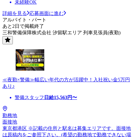
未経験OK
詳細を見る
応募画面に進む
アルバイト・パート
あと2日で掲載終了
三和警備保障株式会社 汐留駅エリア 列車見張員(夜勤)
≪夜勤×警備≫幅広い年代の方が活躍中！入社祝い金5万円
あり♪
警備スタッフ
日給
15,563
円〜
勤務地
面接地
東京都港区 ※記載の住所と駅名は募集エリアです。面接地
は原稿内をご参照下さい。(希望の勤務地で勤務できない場