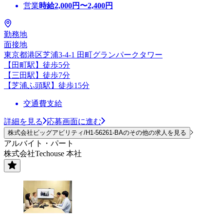
営業
時給
2,000
円〜
2,400
円
勤務地
面接地
東京都港区芝浦3-4-1 田町グランパークタワー
【田町駅】徒歩5分
【三田駅】徒歩7分
【芝浦ふ頭駅】徒歩15分
交通費支給
詳細を見る
応募画面に進む
株式会社ビッグアビリティ/H1-56261-BAのその他の求人を見る
アルバイト・パート
株式会社Techouse 本社