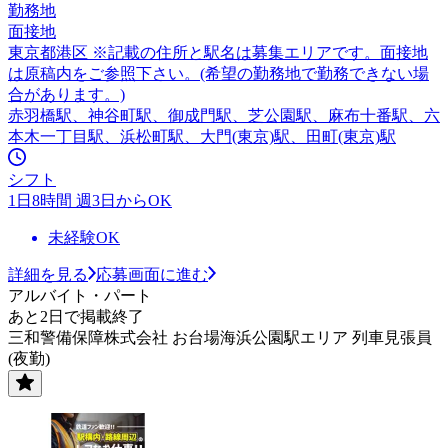
勤務地
面接地
東京都港区 ※記載の住所と駅名は募集エリアです。面接地
は原稿内をご参照下さい。(希望の勤務地で勤務できない場
合があります。)
赤羽橋駅、神谷町駅、御成門駅、芝公園駅、麻布十番駅、六
本木一丁目駅、浜松町駅、大門(東京)駅、田町(東京)駅
シフト
1日8時間 週3日からOK
未経験OK
詳細を見る
応募画面に進む
アルバイト・パート
あと2日で掲載終了
三和警備保障株式会社 お台場海浜公園駅エリア 列車見張員
(夜勤)