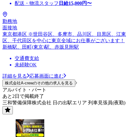
配送・物流スタッフ
日給
15,000
円〜
勤務地
面接地
東京都港区 ※世田谷区、多摩市、品川区、目黒区、江東
区、千代田区を中心に東京全域にお仕事がございます！
新橋駅、田町(東京)駅、赤坂見附駅
交通費支給
未経験OK
詳細を見る
応募画面に進む
株式会社A-crewのその他の求人を見る
アルバイト・パート
あと2日で掲載終了
三和警備保障株式会社 日の出駅エリア 列車見張員(夜勤)