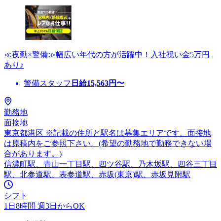
≪夜勤×警備≫幅広い年代の方が活躍中！入社祝い金5万円
あり♪
警備スタッフ
日給
15,563
円〜
勤務地
面接地
東京都港区 ※記載の住所と駅名は募集エリアです。面接地
は原稿内をご参照下さい。(希望の勤務地で勤務できない場
合があります。)
信濃町駅、青山一丁目駅、四ツ谷駅、乃木坂駅、四谷三丁目
駅、北参道駅、表参道駅、赤坂(東京)駅、赤坂見附駅
シフト
1日8時間 週3日からOK