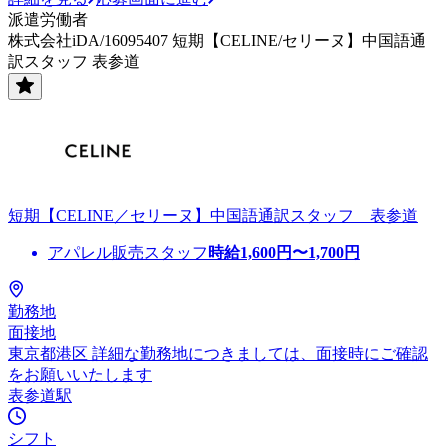
派遣労働者
株式会社iDA/16095407 短期【CELINE/セリーヌ】中国語通
訳スタッフ 表参道
短期【CELINE／セリーヌ】中国語通訳スタッフ 表参道
アパレル販売スタッフ
時給
1,600
円〜
1,700
円
勤務地
面接地
東京都港区 詳細な勤務地につきましては、面接時にご確認
をお願いいたします
表参道駅
シフト