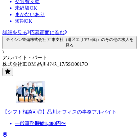
交通費支給
未経験OK
まかないあり
短期OK
詳細を見る
応募画面に進む
テイシン警備株式会社 江東支社（港区エリア/日勤）のその他の求人を
見る
アルバイト・パート
株式会社IDOM 品川ｵﾌｨｽ_17/5SO0017O
【シフト相談可◎】品川オフィスの事務アルバイト
一般事務
時給
1,400
円〜