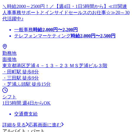
＼時給2000～2500円！／【週4日・1日5時間から】≪IT関連
人事事務サポートとインサイドセールスのお仕事☆≫20～30
代活躍中♪
一般事務
時給
2,000
円〜
2,200
円
テレフォンマーケティング
時給
2,000
円〜
2,500
円
勤務地
面接地
東京都港区芝浦４－１３－２３ ＭＳ芝浦ビル３階
・田町駅 徒歩8分
・三田駅 徒歩9分
・芝浦ふ頭駅 徒歩15分
シフト
1日5時間 週4日からOK
交通費支給
詳細を見る
応募画面に進む
アルバイト・パート