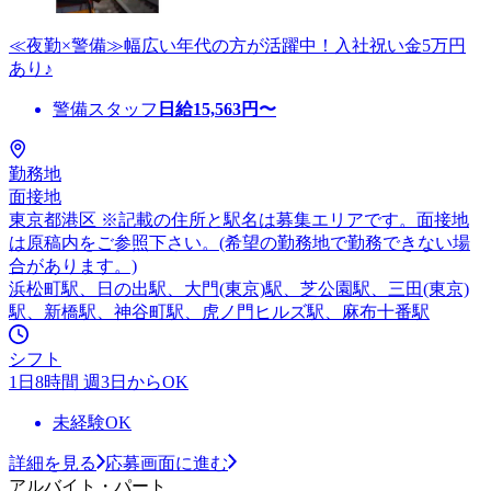
≪夜勤×警備≫幅広い年代の方が活躍中！入社祝い金5万円
あり♪
警備スタッフ
日給
15,563
円〜
勤務地
面接地
東京都港区 ※記載の住所と駅名は募集エリアです。面接地
は原稿内をご参照下さい。(希望の勤務地で勤務できない場
合があります。)
浜松町駅、日の出駅、大門(東京)駅、芝公園駅、三田(東京)
駅、新橋駅、神谷町駅、虎ノ門ヒルズ駅、麻布十番駅
シフト
1日8時間 週3日からOK
未経験OK
詳細を見る
応募画面に進む
アルバイト・パート