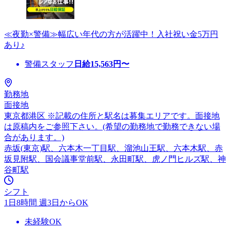
≪夜勤×警備≫幅広い年代の方が活躍中！入社祝い金5万円
あり♪
警備スタッフ
日給
15,563
円〜
勤務地
面接地
東京都港区 ※記載の住所と駅名は募集エリアです。面接地
は原稿内をご参照下さい。(希望の勤務地で勤務できない場
合があります。)
赤坂(東京)駅、六本木一丁目駅、溜池山王駅、六本木駅、赤
坂見附駅、国会議事堂前駅、永田町駅、虎ノ門ヒルズ駅、神
谷町駅
シフト
1日8時間 週3日からOK
未経験OK