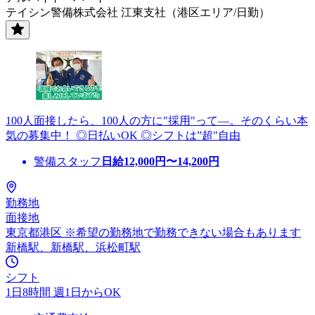
テイシン警備株式会社 江東支社（港区エリア/日勤）
100人面接したら、100人の方に"採用"って―。そのくらい本
気の募集中！ ◎日払いOK ◎シフトは”超"自由
警備スタッフ
日給
12,000
円〜
14,200
円
勤務地
面接地
東京都港区 ※希望の勤務地で勤務できない場合もあります
新橋駅、新橋駅、浜松町駅
シフト
1日8時間 週1日からOK