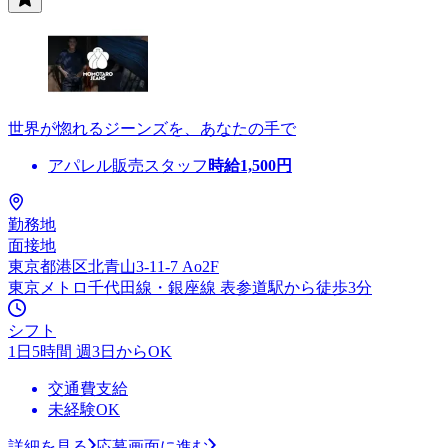
世界が惚れるジーンズを、あなたの手で
アパレル販売スタッフ
時給
1,500
円
勤務地
面接地
東京都港区北青山3-11-7 Ao2F
東京メトロ千代田線・銀座線 表参道駅から徒歩3分
シフト
1日5時間 週3日からOK
交通費支給
未経験OK
詳細を見る
応募画面に進む