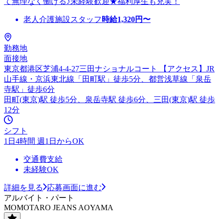
て無理なく働ける♪未経験歓迎★福利厚生も充実！
老人介護施設スタッフ
時給
1,320
円〜
勤務地
面接地
東京都港区芝浦4-4-27三田ナショナルコート 【アクセス】JR
山手線・京浜東北線「田町駅」徒歩5分、都営浅草線「泉岳
寺駅」徒歩6分
田町(東京)駅 徒歩5分、泉岳寺駅 徒歩6分、三田(東京)駅 徒歩
12分
シフト
1日4時間 週1日からOK
交通費支給
未経験OK
詳細を見る
応募画面に進む
アルバイト・パート
MOMOTARO JEANS AOYAMA