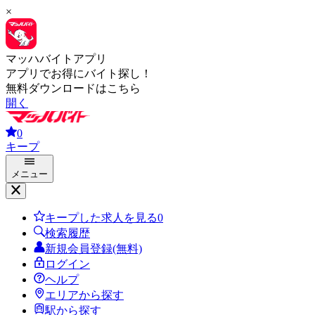
×
マッハバイトアプリ
アプリでお得にバイト探し！
無料ダウンロードはこちら
開く
0
キープ
メニュー
キープした求人を見る
0
検索履歴
新規会員登録(無料)
ログイン
ヘルプ
エリアから探す
駅から探す