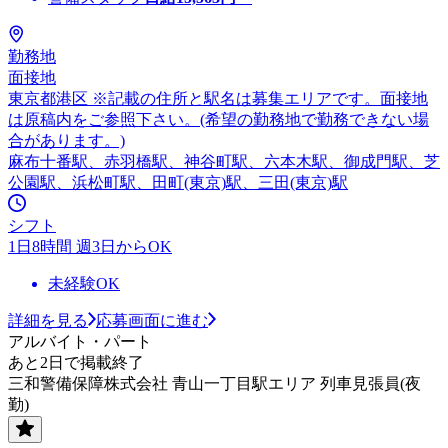
勤務地
面接地
東京都港区 ※記載の住所と駅名は募集エリアです。面接地
は原稿内をご参照下さい。(希望の勤務地で勤務できない場
合があります。)
麻布十番駅、赤羽橋駅、神谷町駅、六本木駅、御成門駅、芝
公園駅、浜松町駅、田町(東京)駅、三田(東京)駅
シフト
1日8時間 週3日からOK
未経験OK
詳細を見る
応募画面に進む
アルバイト・パート
あと2日で掲載終了
三和警備保障株式会社 青山一丁目駅エリア 列車見張員(夜
勤)