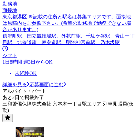
勤務地
面接地
東京都港区 ※記載の住所と駅名は募集エリアです。面接地
は原稿内をご参照下さい。(希望の勤務地で勤務できない場
合があります。)
信濃町駅、国立競技場駅、外苑前駅、千駄ケ谷駅、青山一丁
目駅、北参道駅、表参道駅、明治神宮前駅、乃木坂駅
シフト
1日8時間 週3日からOK
未経験OK
詳細を見る
応募画面に進む
アルバイト・パート
あと2日で掲載終了
三和警備保障株式会社 六本木一丁目駅エリア 列車見張員(夜
勤)