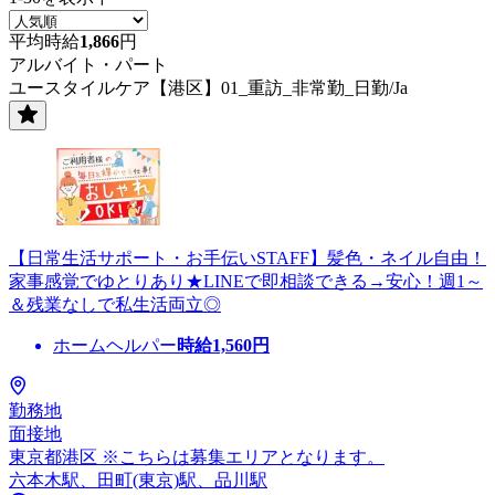
平均時給
1,866
円
アルバイト・パート
ユースタイルケア【港区】01_重訪_非常勤_日勤/Ja
【日常生活サポート・お手伝いSTAFF】髪色・ネイル自由！
家事感覚でゆとりあり★LINEで即相談できる→安心！週1～
＆残業なしで私生活両立◎
ホームヘルパー
時給
1,560
円
勤務地
面接地
東京都港区 ※こちらは募集エリアとなります。
六本木駅、田町(東京)駅、品川駅