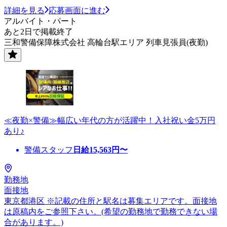
詳細を見る
応募画面に進む
アルバイト・パート
あと2日で掲載終了
三和警備保障株式会社 高輪台駅エリア 列車見張員(夜勤)
≪夜勤×警備≫幅広い年代の方が活躍中！入社祝い金5万円
あり♪
警備スタッフ
日給
15,563
円〜
勤務地
面接地
東京都港区 ※記載の住所と駅名は募集エリアです。面接地
は原稿内をご参照下さい。(希望の勤務地で勤務できない場
合があります。)