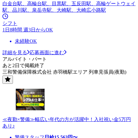
白金台駅、高輪台駅、目黒駅、五反田駅、高輪ゲートウェイ
駅、品川駅、泉岳寺駅、大崎駅、大崎広小路駅
シフト
1日8時間 週3日からOK
未経験OK
詳細を見る
応募画面に進む
アルバイト・パート
あと2日で掲載終了
三和警備保障株式会社 赤羽橋駅エリア 列車見張員(夜勤)
≪夜勤×警備≫幅広い年代の方が活躍中！入社祝い金5万円
あり♪
警備スタッフ
日給
15,563
円〜