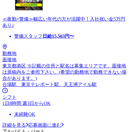
≪夜勤×警備≫幅広い年代の方が活躍中！入社祝い金5万円
あり♪
警備スタッフ
日給
15,563
円〜
勤務地
面接地
東京都港区 ※記載の住所と駅名は募集エリアです。面接地
は原稿内をご参照下さい。(希望の勤務地で勤務できない場
合があります。)
台場駅、東京テレポート駅、天王洲アイル駅
シフト
1日8時間 週3日からOK
未経験OK
詳細を見る
応募画面に進む
アルバイト・パート