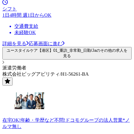
シフト
1日4時間 週1日からOK
交通費支給
未経験OK
詳細を見る
応募画面に進む
ユースタイルケア【港区】01_重訪_非常勤_日勤/Jaのその他の求人を
見る
派遣労働者
株式会社ビッグアビリティ/H1-56261-BA
在宅OK!年齢・学歴など不問!ドコモグループの法人営業*ノ
ルマ無し