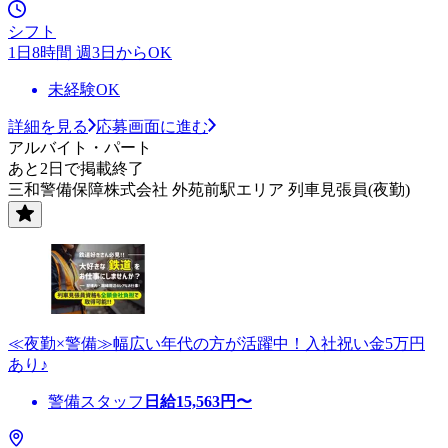
シフト
1日8時間 週3日からOK
未経験OK
詳細を見る
応募画面に進む
アルバイト・パート
あと2日で掲載終了
三和警備保障株式会社 外苑前駅エリア 列車見張員(夜勤)
≪夜勤×警備≫幅広い年代の方が活躍中！入社祝い金5万円
あり♪
警備スタッフ
日給
15,563
円〜