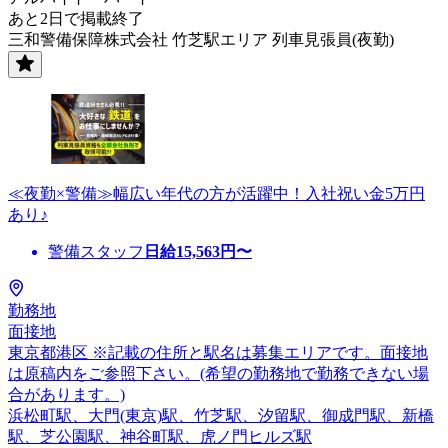
あと2日で掲載終了
三和警備保障株式会社 竹芝駅エリア 列車見張員(夜勤)
≪夜勤×警備≫幅広い年代の方が活躍中！入社祝い金5万円
あり♪
警備スタッフ
日給
15,563
円〜
勤務地
面接地
東京都港区 ※記載の住所と駅名は募集エリアです。面接地
は原稿内をご参照下さい。(希望の勤務地で勤務できない場
合があります。)
浜松町駅、大門(東京)駅、竹芝駅、汐留駅、御成門駅、新橋
駅、芝公園駅、神谷町駅、虎ノ門ヒルズ駅