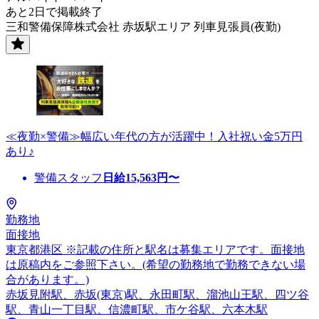
あと2日で掲載終了
三和警備保障株式会社 赤坂駅エリア 列車見張員(夜勤)
≪夜勤×警備≫幅広い年代の方が活躍中！入社祝い金5万円
あり♪
警備スタッフ
日給
15,563
円〜
勤務地
面接地
東京都港区 ※記載の住所と駅名は募集エリアです。面接地
は原稿内をご参照下さい。(希望の勤務地で勤務できない場
合があります。)
赤坂見附駅、赤坂(東京)駅、永田町駅、溜池山王駅、四ツ谷
駅、青山一丁目駅、信濃町駅、市ケ谷駅、六本木駅