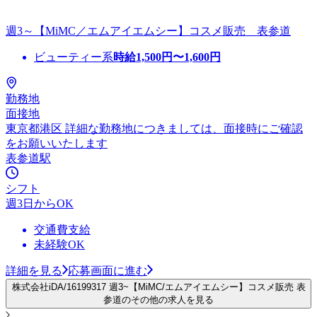
週3～【MiMC／エムアイエムシー】コスメ販売 表参道
ビューティー系
時給
1,500
円〜
1,600
円
勤務地
面接地
東京都港区 詳細な勤務地につきましては、面接時にご確認
をお願いいたします
表参道駅
シフト
週3日からOK
交通費支給
未経験OK
詳細を見る
応募画面に進む
株式会社iDA/16199317 週3~【MiMC/エムアイエムシー】コスメ販売 表
参道のその他の求人を見る