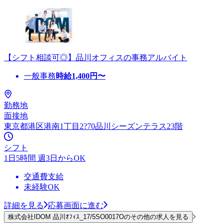
【シフト相談可◎】品川オフィスの事務アルバイト
一般事務
時給
1,400
円〜
勤務地
面接地
東京都港区港南1丁目2?70品川シーズンテラス23階
シフト
1日5時間 週3日からOK
交通費支給
未経験OK
詳細を見る
応募画面に進む
株式会社IDOM 品川ｵﾌｨｽ_17/5SO0017Oのその他の求人を見る