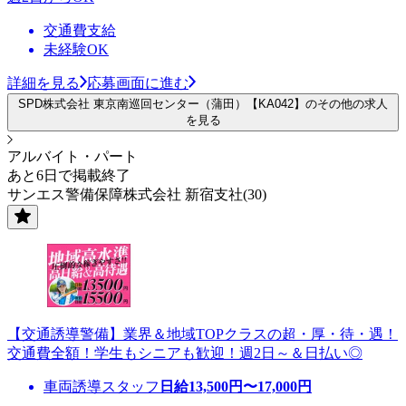
交通費支給
未経験OK
詳細を見る
応募画面に進む
SPD株式会社 東京南巡回センター（蒲田）【KA042】のその他の求人
を見る
アルバイト・パート
あと6日で掲載終了
サンエス警備保障株式会社 新宿支社(30)
【交通誘導警備】業界＆地域TOPクラスの超・厚・待・遇！
交通費全額！学生もシニアも歓迎！週2日～＆日払い◎
車両誘導スタッフ
日給
13,500
円〜
17,000
円