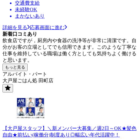
交通費支給
未経験OK
まかないあり
詳細を見る
応募画面に進む
新着口コミあり
飲食店ですが，厨房内や食器の洗浄等が非常に清潔です。自
分がお客の立場としてでも信用できます。このような丁寧な
仕事を維持している職場は働く方としても気持ちよく働ける
と思います。
もっと見る
アルバイト・パート
大戸屋ごはん処 田町店
【大戸屋スタッフ】＼新メンバー大募集／週2日～OK★髪色
自由★前払い(稼働分)制度あり◎幅広い年代活躍中！