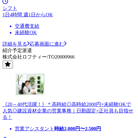
シフト
1日4時間 週1日からOK
交通費支給
未経験OK
詳細を見る
応募画面に進む
紹介予定派遣
株式会社ロフティー/TO20000966
《20～40代活躍！》＊高時給◎高時給2000円×未経験OKで
人気◎建設資材企業の営業事務｜日勤固定×正社員も目指せ
る！
営業アシスタント
時給
2,000
円〜
2,500
円