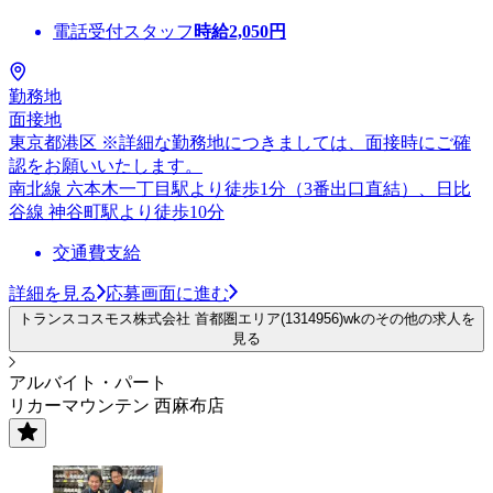
電話受付スタッフ
時給
2,050
円
勤務地
面接地
東京都港区 ※詳細な勤務地につきましては、面接時にご確
認をお願いいたします。
南北線 六本木一丁目駅より徒歩1分（3番出口直結）、日比
谷線 神谷町駅より徒歩10分
交通費支給
詳細を見る
応募画面に進む
トランスコスモス株式会社 首都圏エリア(1314956)wkのその他の求人を
見る
アルバイト・パート
リカーマウンテン 西麻布店