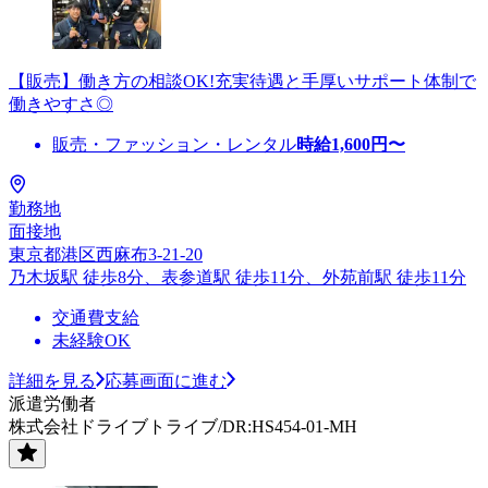
【販売】働き方の相談OK!充実待遇と手厚いサポート体制で
働きやすさ◎
販売・ファッション・レンタル
時給
1,600
円〜
勤務地
面接地
東京都港区西麻布3-21-20
乃木坂駅 徒歩8分、表参道駅 徒歩11分、外苑前駅 徒歩11分
交通費支給
未経験OK
詳細を見る
応募画面に進む
派遣労働者
株式会社ドライブトライブ/DR:HS454-01-MH