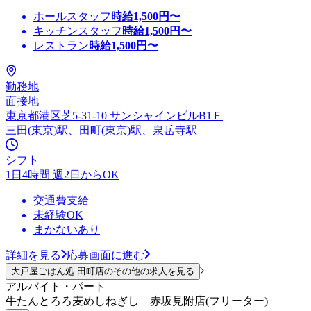
ホールスタッフ
時給
1,500
円〜
キッチンスタッフ
時給
1,500
円〜
レストラン
時給
1,500
円〜
勤務地
面接地
東京都港区芝5-31-10 サンシャインビルB1Ｆ
三田(東京)駅、田町(東京)駅、泉岳寺駅
シフト
1日4時間 週2日からOK
交通費支給
未経験OK
まかないあり
詳細を見る
応募画面に進む
大戸屋ごはん処 田町店のその他の求人を見る
アルバイト・パート
牛たんとろろ麦めしねぎし 赤坂見附店(フリーター)