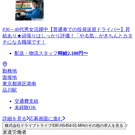
#30～40代男女活躍中【普通車での役員送迎ドライバー】昇
給あり★頑張りはしっかり評価！「やる気」がきちんとカタ
チになる職場です！
配送・物流スタッフ
時給
2,100
円〜
勤務地
面接地
東京都港区港南
品川駅
交通費支給
未経験OK
詳細を見る
応募画面に進む
株式会社ドライブトライブ/DR:HS454-01-MHのその他の求人を見る
派遣労働者