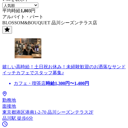
平均時給
1,803
円
アルバイト・パート
BLOSSOM&BOUQUET 品川シーズンテラス店
嬉しい高時給！土日祝お休み！未経験歓迎のお洒落なサンド
イッチカフェでスタッフ募集♪
カフェ・喫茶店
時給
1,300
円〜
1,400
円
勤務地
面接地
東京都港区港南1-2-70 品川シーズンテラス2F
品川駅 徒歩6分