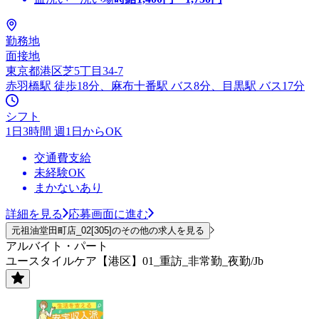
勤務地
面接地
東京都港区芝5丁目34-7
赤羽橋駅 徒歩18分、麻布十番駅 バス8分、目黒駅 バス17分
シフト
1日3時間 週1日からOK
交通費支給
未経験OK
まかないあり
詳細を見る
応募画面に進む
元祖油堂田町店_02[305]のその他の求人を見る
アルバイト・パート
ユースタイルケア【港区】01_重訪_非常勤_夜勤/Jb