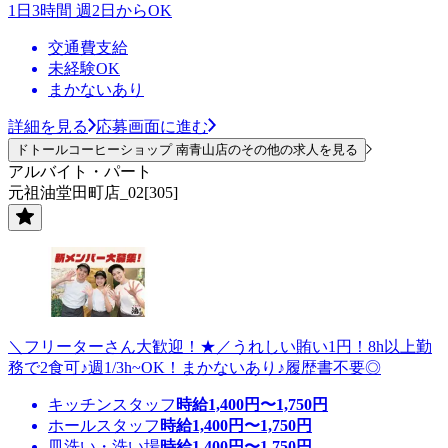
1日3時間 週2日からOK
交通費支給
未経験OK
まかないあり
詳細を見る
応募画面に進む
ドトールコーヒーショップ 南青山店のその他の求人を見る
アルバイト・パート
元祖油堂田町店_02[305]
＼フリーターさん大歓迎！★／うれしい賄い1円！8h以上勤
務で2食可♪週1/3h~OK！まかないあり♪履歴書不要◎
キッチンスタッフ
時給
1,400
円〜
1,750
円
ホールスタッフ
時給
1,400
円〜
1,750
円
皿洗い・洗い場
時給
1,400
円〜
1,750
円