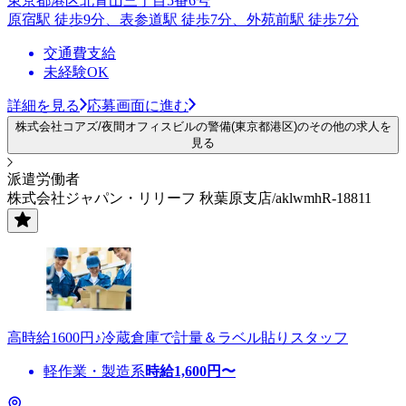
東京都港区北青山三丁目5番6号
原宿駅 徒歩9分、表参道駅 徒歩7分、外苑前駅 徒歩7分
交通費支給
未経験OK
詳細を見る
応募画面に進む
株式会社コアズ/夜間オフィスビルの警備(東京都港区)のその他の求人を
見る
派遣労働者
株式会社ジャパン・リリーフ 秋葉原支店/aklwmhR-18811
高時給1600円♪冷蔵倉庫で計量＆ラベル貼りスタッフ
軽作業・製造系
時給
1,600
円〜