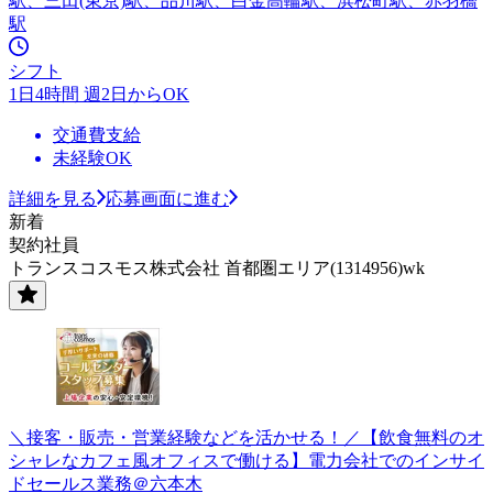
駅、三田(東京)駅、品川駅、白金高輪駅、浜松町駅、赤羽橋
駅
シフト
1日4時間 週2日からOK
交通費支給
未経験OK
詳細を見る
応募画面に進む
新着
契約社員
トランスコスモス株式会社 首都圏エリア(1314956)wk
＼接客・販売・営業経験などを活かせる！／【飲食無料のオ
シャレなカフェ風オフィスで働ける】電力会社でのインサイ
ドセールス業務＠六本木