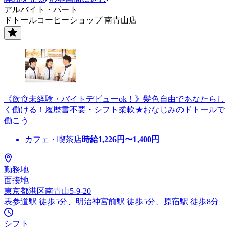
アルバイト・パート
ドトールコーヒーショップ 南青山店
《飲食未経験・バイトデビューok！》髪色自由であなたらし
く働ける！履歴書不要・シフト柔軟★おなじみのドトールで
働こう
カフェ・喫茶店
時給
1,226
円〜
1,400
円
勤務地
面接地
東京都港区南青山5-9-20
表参道駅 徒歩5分、明治神宮前駅 徒歩5分、原宿駅 徒歩8分
シフト