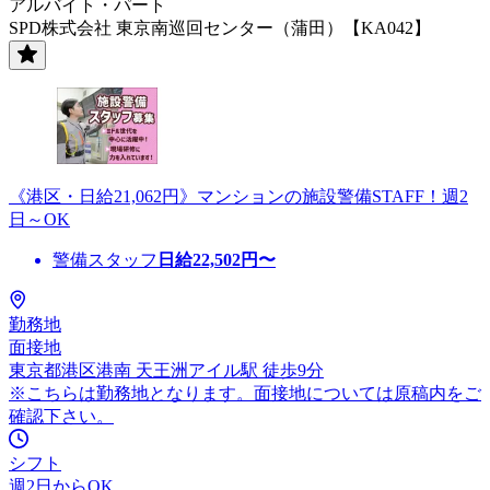
アルバイト・パート
SPD株式会社 東京南巡回センター（蒲田）【KA042】
《港区・日給21,062円》マンションの施設警備STAFF！週2
日～OK
警備スタッフ
日給
22,502
円〜
勤務地
面接地
東京都港区港南 天王洲アイル駅 徒歩9分
※こちらは勤務地となります。面接地については原稿内をご
確認下さい。
シフト
週2日からOK