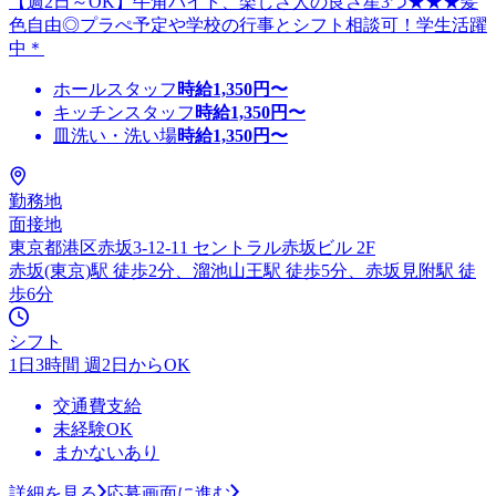
【週2日～OK】牛角バイト、楽しさ人の良さ星3つ★★★髪
色自由◎プラぺ予定や学校の行事とシフト相談可！学生活躍
中＊
ホールスタッフ
時給
1,350
円〜
キッチンスタッフ
時給
1,350
円〜
皿洗い・洗い場
時給
1,350
円〜
勤務地
面接地
東京都港区赤坂3-12-11 セントラル赤坂ビル 2F
赤坂(東京)駅 徒歩2分、溜池山王駅 徒歩5分、赤坂見附駅 徒
歩6分
シフト
1日3時間 週2日からOK
交通費支給
未経験OK
まかないあり
詳細を見る
応募画面に進む