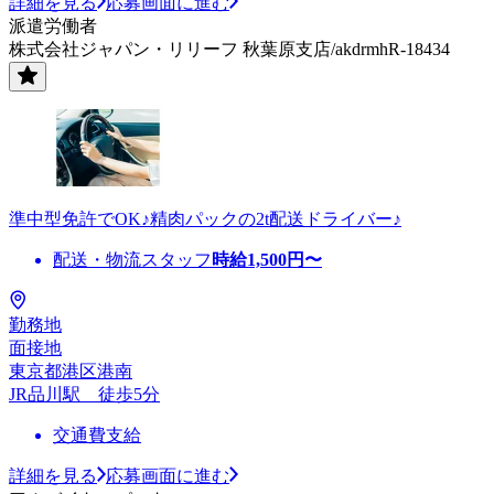
詳細を見る
応募画面に進む
派遣労働者
株式会社ジャパン・リリーフ 秋葉原支店/akdrmhR-18434
準中型免許でOK♪精肉パックの2t配送ドライバー♪
配送・物流スタッフ
時給
1,500
円〜
勤務地
面接地
東京都港区港南
JR品川駅 徒歩5分
交通費支給
詳細を見る
応募画面に進む