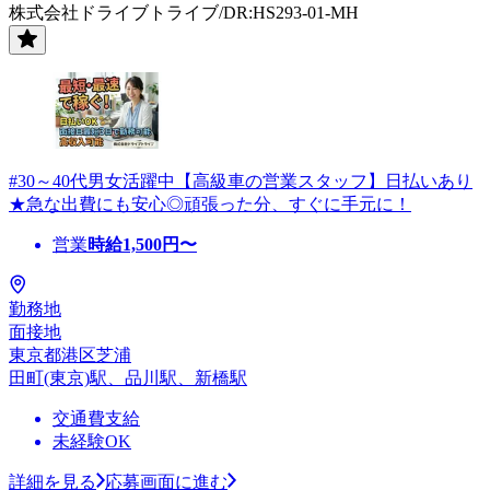
株式会社ドライブトライブ/DR:HS293-01-MH
#30～40代男女活躍中【高級車の営業スタッフ】日払いあり
★急な出費にも安心◎頑張った分、すぐに手元に！
営業
時給
1,500
円〜
勤務地
面接地
東京都港区芝浦
田町(東京)駅、品川駅、新橋駅
交通費支給
未経験OK
詳細を見る
応募画面に進む