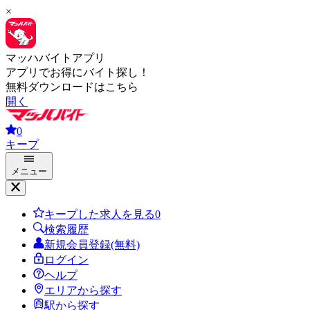
×
マッハバイトアプリ
アプリでお得にバイト探し！
無料ダウンロードはこちら
開く
0
キープ
メニュー
キープした求人を見る
0
検索履歴
新規会員登録(無料)
ログイン
ヘルプ
エリアから探す
駅から探す