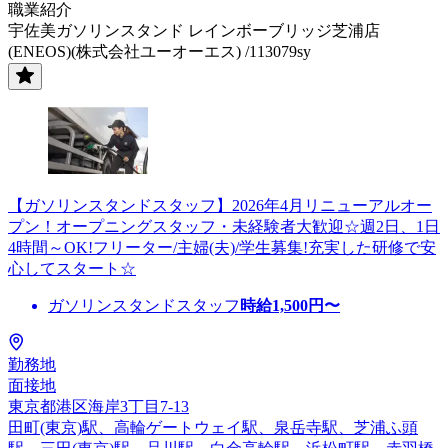
職業紹介
宇佐美ガソリンスタンド レインボーブリッジ芝浦店
(ENEOS)(株式会社ユーオーエス) /113079sy
【ガソリンスタンドスタッフ】2026年4月リニューアルオー
プン！オープニングスタッフ・未経験者大歓迎☆週2日、1日
4時間～OK!フリーター/主婦(夫)/学生募集!充実した研修で安
心してスタート☆
ガソリンスタンドスタッフ
時給
1,500
円〜
勤務地
面接地
東京都港区海岸3丁目7-13
田町(東京)駅、高輪ゲートウェイ駅、泉岳寺駅、芝浦ふ頭