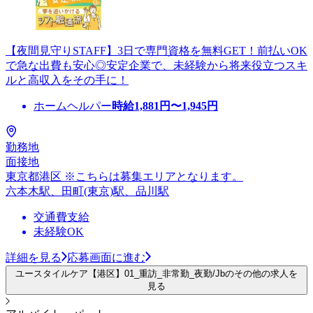
【夜間見守りSTAFF】3日で専門資格を無料GET！前払いOK
で急な出費も安心◎安定企業で、未経験から将来役立つスキ
ルと高収入をその手に！
ホームヘルパー
時給
1,881
円〜
1,945
円
勤務地
面接地
東京都港区 ※こちらは募集エリアとなります。
六本木駅、田町(東京)駅、品川駅
交通費支給
未経験OK
詳細を見る
応募画面に進む
ユースタイルケア【港区】01_重訪_非常勤_夜勤/Jbのその他の求人を
見る