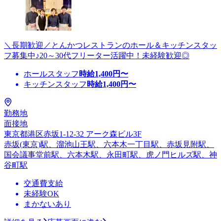
＼長期歓迎／とんかつレストランのホール＆キッチンスタッ
フ募集中♪20～30代フリーター活躍中！未経験歓迎◎
ホールスタッフ
時給
1,400
円〜
キッチンスタッフ
時給
1,400
円〜
勤務地
面接地
東京都港区赤坂1-12-32 アーク森ビル3F
赤坂(東京)駅、溜池山王駅、六本木一丁目駅、赤坂見附駅、
国会議事堂前駅、六本木駅、永田町駅、虎ノ門ヒルズ駅、神
谷町駅
交通費支給
未経験OK
まかないあり