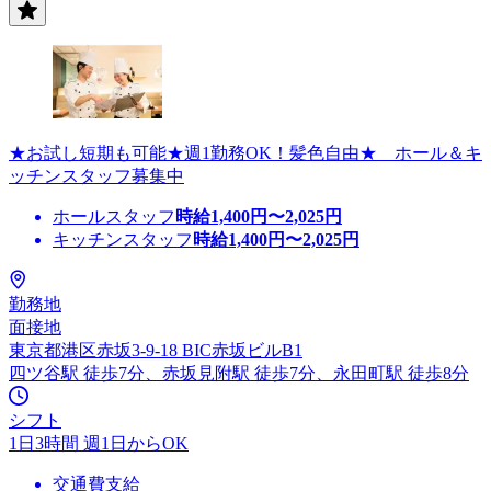
★お試し短期も可能★週1勤務OK！髪色自由★ ホール＆キ
ッチンスタッフ募集中
ホールスタッフ
時給
1,400
円〜
2,025
円
キッチンスタッフ
時給
1,400
円〜
2,025
円
勤務地
面接地
東京都港区赤坂3-9-18 BIC赤坂ビルB1
四ツ谷駅 徒歩7分、赤坂見附駅 徒歩7分、永田町駅 徒歩8分
シフト
1日3時間 週1日からOK
交通費支給