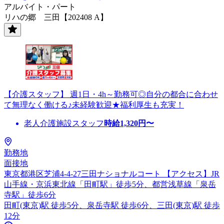
アルバイト・パート
リハの郷 三田【202408 A】
【介護スタッフ】 週1日・4h～勤務可◎自分の都合に合わせ
て無理なく働ける♪未経験歓迎★福利厚生も充実！
老人介護施設スタッフ
時給
1,320
円〜
勤務地
面接地
東京都港区芝浦4-4-27三田ナショナルコート 【アクセス】JR
山手線・京浜東北線「田町駅」徒歩5分、都営浅草線「泉岳
寺駅」徒歩6分
田町(東京)駅 徒歩5分、泉岳寺駅 徒歩6分、三田(東京)駅 徒歩
12分