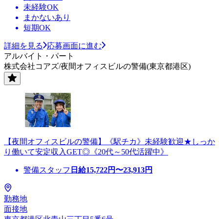
未経験OK
まかないあり
短期OK
詳細を見る
応募画面に進む
アルバイト・パート
株式会社コアズ/夜間オフィスビルの警備(東京都港区)
【夜間オフィスビルの警備】《駅チカ》未経験歓迎★しっか
り働いて安定収入GET◎《20代～50代活躍中》
警備スタッフ
日給
15,722
円〜
23,913
円
勤務地
面接地