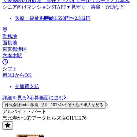
＼未経験の方歓迎！専任アドバイザーがサポート／六本木|
シニア向けマンションSTAFF▼見守り・清掃・介助など
医療・福祉系
時給
1,550
円〜
2,312
円
勤務地
面接地
東京都港区
六本木駅
シフト
週3日からOK
交通費支給
詳細を見る
応募画面に進む
株式会社kotrio派遣_品川_101745のその他の求人を見る
アルバイト・パート
恵比寿かつ彩アークヒルズ店GH/11276