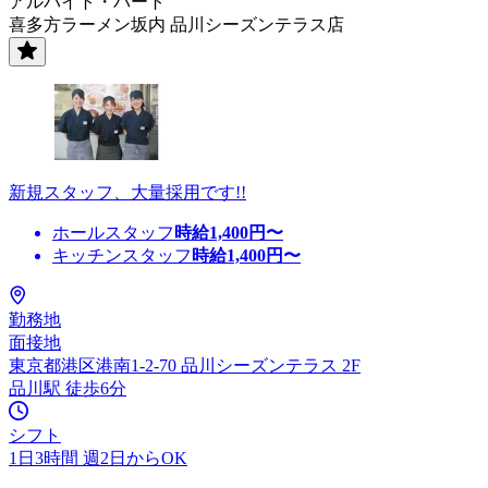
アルバイト・パート
喜多方ラーメン坂内 品川シーズンテラス店
新規スタッフ、大量採用です!!
ホールスタッフ
時給
1,400
円〜
キッチンスタッフ
時給
1,400
円〜
勤務地
面接地
東京都港区港南1-2-70 品川シーズンテラス 2F
品川駅 徒歩6分
シフト
1日3時間 週2日からOK