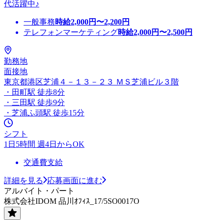
代活躍中♪
一般事務
時給
2,000
円〜
2,200
円
テレフォンマーケティング
時給
2,000
円〜
2,500
円
勤務地
面接地
東京都港区芝浦４－１３－２３ ＭＳ芝浦ビル３階
・田町駅 徒歩8分
・三田駅 徒歩9分
・芝浦ふ頭駅 徒歩15分
シフト
1日5時間 週4日からOK
交通費支給
詳細を見る
応募画面に進む
アルバイト・パート
株式会社IDOM 品川ｵﾌｨｽ_17/5SO0017O