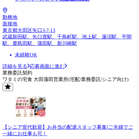
勤務地
面接地
東京都大田区矢口3-7-13
武蔵新田駅、矢口渡駅、千鳥町駅、池上駅、蓮沼駅、平間
駅、鹿島田駅、蒲田駅、新川崎駅
未経験OK
詳細を見る
応募画面に進む
業務委託契約
ワタミの宅食 大田蒲田営業所(宅配/業務委託/シニア向け)
【シニア世代歓迎】お弁当の配達スタッフ募集!ご夫婦でご
一緒にお仕事も可！