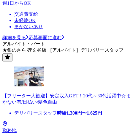
週1日からOK
交通費支給
未経験OK
まかないあり
詳細を見る
応募画面に進む
アルバイト・パート
★銀のさら 碑文谷店 ［アルバイト］デリバリースタッフ
【フリーター大歓迎】安定収入GET！20代～30代活躍中☆ま
かない有/日払い/髪色自由
デリバリースタッフ
時給
1,300
円〜
1,625
円
勤務地