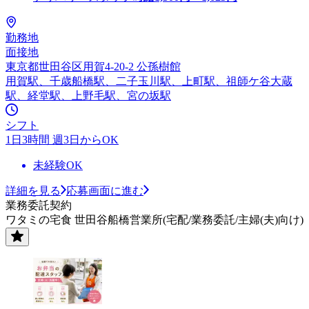
勤務地
面接地
東京都世田谷区用賀4-20-2 公孫樹館
用賀駅、千歳船橋駅、二子玉川駅、上町駅、祖師ケ谷大蔵
駅、経堂駅、上野毛駅、宮の坂駅
シフト
1日3時間 週3日からOK
未経験OK
詳細を見る
応募画面に進む
業務委託契約
ワタミの宅食 世田谷船橋営業所(宅配/業務委託/主婦(夫)向け)