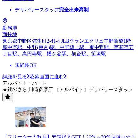
デリバリースタッフ
完全出来高制
勤務地
面接地
東京都中野区弥生町2-41-4 JLBグランエクリュ中野新橋1階
新中野駅、中野(東京)駅、中野坂上駅、東中野駅、西新宿五
丁目駅、高円寺駅、幡ケ谷駅、初台駅、笹塚駅
未経験OK
詳細を見る
応募画面に進む
アルバイト・パート
★銀のさら 川崎多摩店 ［アルバイト］デリバリースタッフ
【フリーター大歓迎】安定収入GET！20代～30代活躍中☆ま