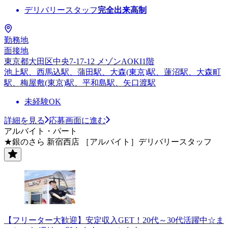
デリバリースタッフ
完全出来高制
勤務地
面接地
東京都大田区中央7-17-12 メゾンAOKI1階
池上駅、西馬込駅、蒲田駅、大森(東京)駅、蓮沼駅、大森町
駅、梅屋敷(東京)駅、平和島駅、矢口渡駅
未経験OK
詳細を見る
応募画面に進む
アルバイト・パート
★銀のさら 新宿西店 ［アルバイト］デリバリースタッフ
【フリーター大歓迎】安定収入GET！20代～30代活躍中☆ま