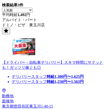
検索結果
3
件
平均時給
1,492
円
アルバイト・パート
ドミノ・ピザ 東玉川店
【ドライバー・自転車デリバリー】スキマ時間にサクッと
も！ガッツリ稼ぐも◎
デリバリースタッフ
時給
1,300
円〜
1,625
円
デリバリースタッフ
時給
1,250
円〜
1,563
円
勤務地
面接地
東京都世田谷区東玉川1-40-15