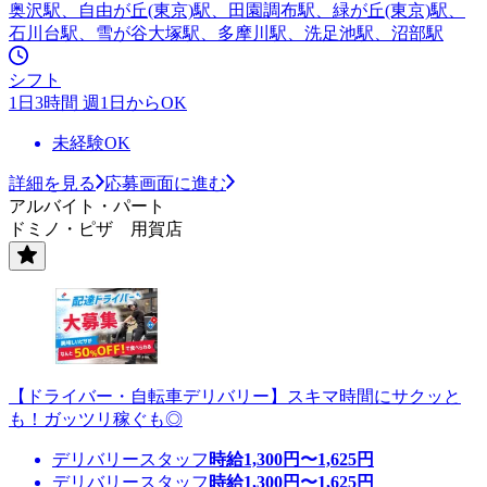
奥沢駅、自由が丘(東京)駅、田園調布駅、緑が丘(東京)駅、
石川台駅、雪が谷大塚駅、多摩川駅、洗足池駅、沼部駅
シフト
1日3時間 週1日からOK
未経験OK
詳細を見る
応募画面に進む
アルバイト・パート
ドミノ・ピザ 用賀店
【ドライバー・自転車デリバリー】スキマ時間にサクッと
も！ガッツリ稼ぐも◎
デリバリースタッフ
時給
1,300
円〜
1,625
円
デリバリースタッフ
時給
1,300
円〜
1,625
円