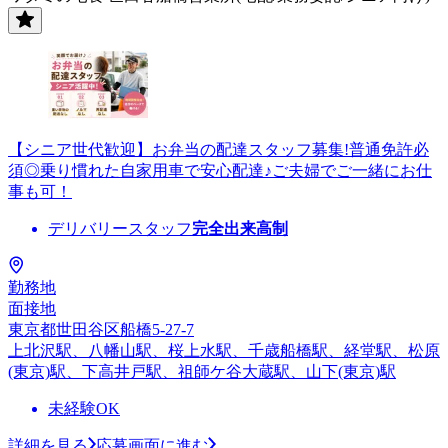
【シニア世代歓迎】お弁当の配達スタッフ募集!普通免許必
須◎乗り慣れた自家用車で安心配達♪ご夫婦でご一緒にお仕
事も可！
デリバリースタッフ
完全出来高制
勤務地
面接地
東京都世田谷区船橋5-27-7
上北沢駅、八幡山駅、桜上水駅、千歳船橋駅、経堂駅、松原
(東京)駅、下高井戸駅、祖師ケ谷大蔵駅、山下(東京)駅
未経験OK
詳細を見る
応募画面に進む