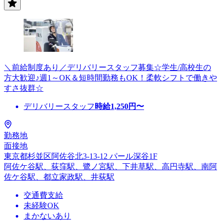
＼前給制度あり／デリバリースタッフ募集☆学生/高校生の
方大歓迎♪週1～OK＆短時間勤務もOK！柔軟シフトで働きや
すさ抜群☆
デリバリースタッフ
時給
1,250
円〜
勤務地
面接地
東京都杉並区阿佐谷北3-13-12 パール深谷1F
阿佐ケ谷駅、荻窪駅、鷺ノ宮駅、下井草駅、高円寺駅、南阿
佐ケ谷駅、都立家政駅、井荻駅
交通費支給
未経験OK
まかないあり