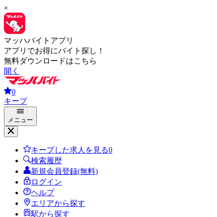
×
マッハバイトアプリ
アプリでお得にバイト探し！
無料ダウンロードはこちら
開く
0
キープ
メニュー
キープした求人を見る
0
検索履歴
新規会員登録(無料)
ログイン
ヘルプ
エリアから探す
駅から探す