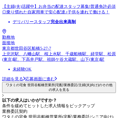
【主婦(夫)活躍中】お弁当の配達スタッフ募集!普通免許必須
◎乗り慣れた自家用車で安心配達♪子供を連れて働ける！
デリバリースタッフ
完全出来高制
勤務地
面接地
東京都世田谷区船橋5-27-7
上北沢駅、八幡山駅、桜上水駅、千歳船橋駅、経堂駅、松原
(東京)駅、下高井戸駅、祖師ケ谷大蔵駅、山下(東京)駅
未経験OK
詳細を見る
応募画面に進む
ワタミの宅食 世田谷船橋営業所(宅配/業務委託/主婦(夫)向け)のその他
の求人を見る
以下の求人はいかがですか？
条件を緩めてヒットした求人情報をピックアップ
業務委託契約
ワタミの宅食 世田谷船橋営業所(宅配/業務委託/シニア向け)