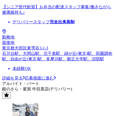
【シニア世代歓迎】お弁当の配達スタッフ募集!働きながら
健康維持も♪
デリバリースタッフ
完全出来高制
勤務地
面接地
東京都大田区東雪谷3-1-3
石川台駅、大岡山駅、北千束駅、緑が丘(東京)駅、田園調布
駅、自由が丘(東京)駅、多摩川駅、都立大学駅、沼部駅
未経験OK
詳細を見る
応募画面に進む
アルバイト・パート
銀のさら・釜寅 中目黒店(デリバリー)