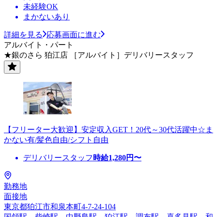
未経験OK
まかないあり
詳細を見る
応募画面に進む
アルバイト・パート
★銀のさら 狛江店 ［アルバイト］デリバリースタッフ
【フリーター大歓迎】安定収入GET！20代～30代活躍中☆ま
かない有/髪色自由/シフト自由
デリバリースタッフ
時給
1,280
円〜
勤務地
面接地
東京都狛江市和泉本町4-7-24-104
国領駅、柴崎駅、中野島駅、狛江駅、調布駅、喜多見駅、和