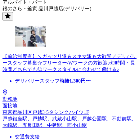
アルバイト・パート
銀のさら・釜寅 品川戸越店(デリバリー)
【前給制度有】＼ガッツリ派＆スキマ派も大歓迎／デリバリ
ースタッフ募集☆フリーター/Wワークの方歓迎♪短時間・長
時間どちらでも◎ワークスタイルに合わせて働ける♪
デリバリースタッフ
時給
1,300
円〜
勤務地
面接地
東京都品川区戸越3-5-9 シンクハイツ1F
戸越銀座駅、戸越駅、武蔵小山駅、戸越公園駅、不動前駅、
大崎駅、五反田駅、中延駅、西小山駅
交通費支給