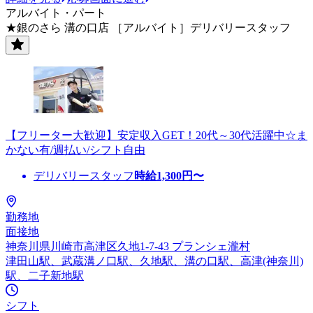
アルバイト・パート
★銀のさら 溝の口店 ［アルバイト］デリバリースタッフ
【フリーター大歓迎】安定収入GET！20代～30代活躍中☆ま
かない有/週払い/シフト自由
デリバリースタッフ
時給
1,300
円〜
勤務地
面接地
神奈川県川崎市高津区久地1-7-43 プランシェ瀧村
津田山駅、武蔵溝ノ口駅、久地駅、溝の口駅、高津(神奈川)
駅、二子新地駅
シフト