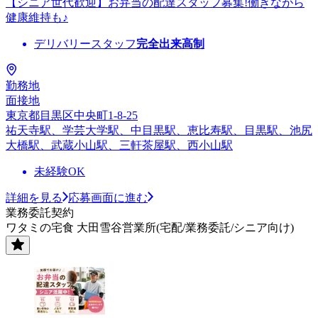
【シニア世代歓迎】お弁当の配達スタッフ募集!働きながら
健康維持も♪
デリバリースタッフ
完全出来高制
勤務地
面接地
東京都目黒区中央町1-8-25
祐天寺駅、学芸大学駅、中目黒駅、恵比寿駅、目黒駅、池尻
大橋駅、武蔵小山駅、三軒茶屋駅、西小山駅
未経験OK
詳細を見る
応募画面に進む
業務委託契約
ワタミの宅食 大田雪谷営業所(宅配/業務委託/シニア向け)