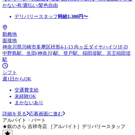
かない有/週払い/髪色自由
デリバリースタッフ
時給
1,300
円〜
勤務地
面接地
神奈川県川崎市多摩区枡形4-1-13 向ヶ丘ダイヤハイツ1F-D
中野島駅、生田(神奈川)駅、登戸駅、稲田堤駅、京王稲田堤
駅
シフト
週1日からOK
交通費支給
未経験OK
まかないあり
詳細を見る
応募画面に進む
アルバイト・パート
★銀のさら 吉祥寺店 ［アルバイト］デリバリースタッフ