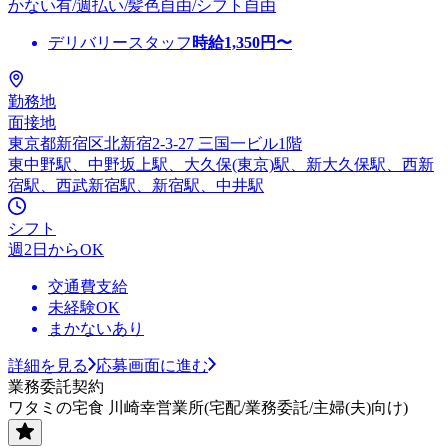
かない有/週払い/髪色自由/シフト自由
デリバリースタッフ
時給
1,350
円〜
勤務地
面接地
東京都新宿区北新宿2-3-27 三国一ビル1階
東中野駅、中野坂上駅、大久保(東京)駅、新大久保駅、西新
宿駅、西武新宿駅、新宿駅、中井駅
シフト
週2日からOK
交通費支給
未経験OK
まかないあり
詳細を見る
応募画面に進む
業務委託契約
ワタミの宅食 川崎幸営業所(宅配/業務委託/主婦(夫)向け)