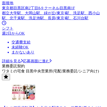
面接地
東京都目黒区南2丁目8-9 クーネル目黒南1F
都立大学駅、大岡山駅、緑が丘(東京)駅、洗足駅、西小山
駅、北千束駅、洗足池駅、長原(東京)駅、石川台駅
シフト
週2日からOK
交通費支給
未経験OK
まかないあり
詳細を見る
応募画面に進む
業務委託契約
ワタミの宅食 目黒中央営業所(宅配/業務委託/シニア向け)