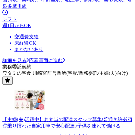
泉多摩川駅
シフト
週1日からOK
交通費支給
未経験OK
まかないあり
詳細を見る
応募画面に進む
業務委託契約
ワタミの宅食 川崎宮前営業所(宅配/業務委託/主婦(夫)向け)
【主婦(夫)活躍中】お弁当の配達スタッフ募集!普通免許必須
◎乗り慣れた自家用車で安心配達♪子供を連れて働ける！