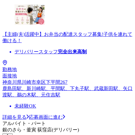
【主婦(夫)活躍中】お弁当の配達スタッフ募集!子供を連れて
働ける！
デリバリースタッフ
完全出来高制
勤務地
面接地
神奈川県川崎市幸区下平間267
鹿島田駅、新川崎駅、平間駅、下丸子駅、武蔵新田駅、矢口
渡駅、鵜の木駅、元住吉駅
未経験OK
詳細を見る
応募画面に進む
アルバイト・パート
銀のさら・釜寅 荻窪店(デリバリー)