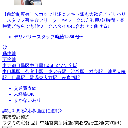
【前給制度有】＼ガッツリ派＆スキマ派も大歓迎／デリバリ
ースタッフ募集☆フリーター/Wワークの方歓迎♪短時間・長
時間どちらでも◎ワークスタイルに合わせて働ける♪
デリバリースタッフ
時給
1,350
円〜
勤務地
面接地
東京都目黒区中目黒1-4-4 メゾン彦坂
中目黒駅、代官山駅、恵比寿駅、渋谷駅、神泉駅、池尻大橋
駅、目黒駅、駒場東大前駅、表参道駅
交通費支給
未経験OK
まかないあり
詳細を見る
応募画面に進む
業務委託契約
ワタミの宅食 品川中延営業所(宅配/業務委託/主婦(夫)向け)