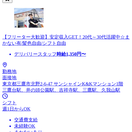
【フリーター大歓迎】安定収入GET！20代～30代活躍中☆ま
かない有/髪色自由/シフト自由
デリバリースタッフ
時給
1,350
円〜
勤務地
面接地
東京都三鷹市北野2-6-47 サンシャインK&Kマンション1階
三鷹台駅、井の頭公園駅、吉祥寺駅、三鷹駅、久我山駅
シフト
週1日からOK
交通費支給
未経験OK