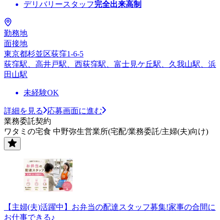
デリバリースタッフ
完全出来高制
勤務地
面接地
東京都杉並区荻窪1-6-5
荻窪駅、高井戸駅、西荻窪駅、富士見ケ丘駅、久我山駅、浜
田山駅
未経験OK
詳細を見る
応募画面に進む
業務委託契約
ワタミの宅食 中野弥生営業所(宅配/業務委託/主婦(夫)向け)
【主婦(夫)活躍中】お弁当の配達スタッフ募集!家事の合間に
お仕事できる♪