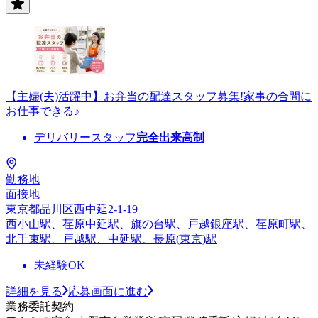
【主婦(夫)活躍中】お弁当の配達スタッフ募集!家事の合間に
お仕事できる♪
デリバリースタッフ
完全出来高制
勤務地
面接地
東京都品川区西中延2-1-19
西小山駅、荏原中延駅、旗の台駅、戸越銀座駅、荏原町駅、
北千束駅、戸越駅、中延駅、長原(東京)駅
未経験OK
詳細を見る
応募画面に進む
業務委託契約