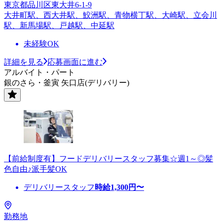
東京都品川区東大井6-1-9
大井町駅、西大井駅、鮫洲駅、青物横丁駅、大崎駅、立会川
駅、新馬場駅、戸越駅、中延駅
未経験OK
詳細を見る
応募画面に進む
アルバイト・パート
銀のさら・釜寅 矢口店(デリバリー)
【前給制度有】フードデリバリースタッフ募集☆週1～◎髪
色自由♪派手髪OK
デリバリースタッフ
時給
1,300
円〜
勤務地