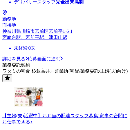
デリバリースタッフ
完全出来高制
勤務地
面接地
神奈川県川崎市宮前区宮前平1-6-1
宮崎台駅、宮前平駅、津田山駅
未経験OK
詳細を見る
応募画面に進む
業務委託契約
ワタミの宅食 杉並高井戸営業所(宅配/業務委託/主婦(夫)向け)
【主婦(夫)活躍中】お弁当の配達スタッフ募集!家事の合間に
お仕事できる♪