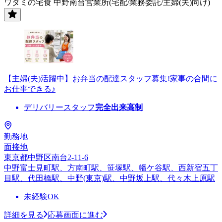
ワタミの宅食 中野南台営業所(宅配/業務委託/主婦(夫)向け)
【主婦(夫)活躍中】お弁当の配達スタッフ募集!家事の合間に
お仕事できる♪
デリバリースタッフ
完全出来高制
勤務地
面接地
東京都中野区南台2-11-6
中野富士見町駅、方南町駅、笹塚駅、幡ケ谷駅、西新宿五丁
目駅、代田橋駅、中野(東京)駅、中野坂上駅、代々木上原駅
未経験OK
詳細を見る
応募画面に進む