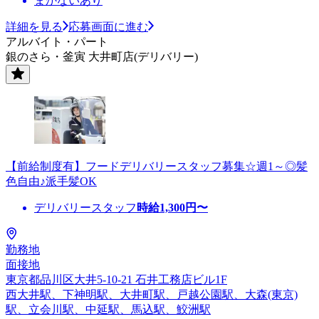
まかないあり
詳細を見る
応募画面に進む
アルバイト・パート
銀のさら・釜寅 大井町店(デリバリー)
【前給制度有】フードデリバリースタッフ募集☆週1～◎髪
色自由♪派手髪OK
デリバリースタッフ
時給
1,300
円〜
勤務地
面接地
東京都品川区大井5-10-21 石井工務店ビル1F
西大井駅、下神明駅、大井町駅、戸越公園駅、大森(東京)
駅、立会川駅、中延駅、馬込駅、鮫洲駅