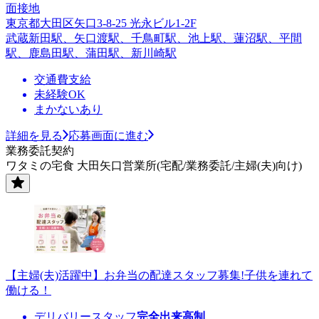
面接地
東京都大田区矢口3-8-25 光永ビル1-2F
武蔵新田駅、矢口渡駅、千鳥町駅、池上駅、蓮沼駅、平間
駅、鹿島田駅、蒲田駅、新川崎駅
交通費支給
未経験OK
まかないあり
詳細を見る
応募画面に進む
業務委託契約
ワタミの宅食 大田矢口営業所(宅配/業務委託/主婦(夫)向け)
【主婦(夫)活躍中】お弁当の配達スタッフ募集!子供を連れて
働ける！
デリバリースタッフ
完全出来高制