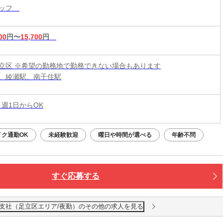
タッフ
00
円〜
15,700
円
立区 ※希望の勤務地で勤務できない場合もあります
、綾瀬駅、南千住駅
 週1日からOK
イク通勤OK
未経験歓迎
曜日や時間が選べる
年齢不問
すぐ応募する
東支社（足立区エリア/夜勤）のその他の求人を見る