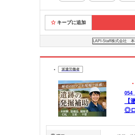
キープに追加
LAPI-Staff株式会
派遣労働者
05
【
◎