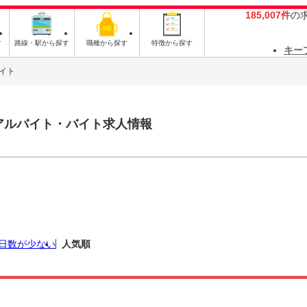
185,007件
の
す
路線・駅から探す
職種から探す
特徴から探す
キー
イト
アルバイト・バイト求人情報
日数が少ない
人気順