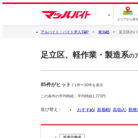
エリアから探
アルバイト・バイト求人TOP
東京都
足立区のバ
足立区、軽作業・製造系
の
85件がヒット
/
1件〜30件を表示
この条件の平均時給：平均時給1,773円
並び替え：
おすすめ
新着順
高収入
勤務
派遣労働者