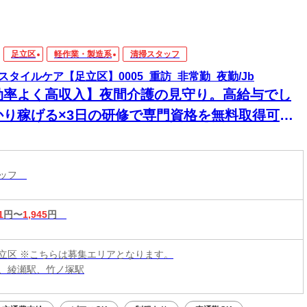
足立区
軽作業・製造系
清掃スタッフ
スタイルケア【足立区】0005_重訪_非常勤_夜勤/Jb
効率よく高収入】夜間介護の見守り。高給与でし
かり稼げる×3日の研修で専門資格を無料取得可
！1対1の訪問だから人間関係のストレスもなく、
かに働けます
タッフ
1
円〜
1,945
円
立区 ※こちらは募集エリアとなります。
、綾瀬駅、竹ノ塚駅