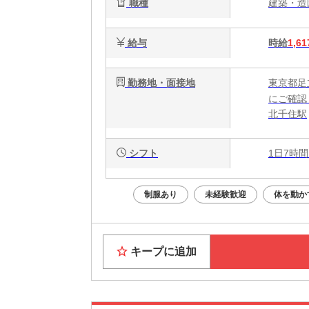
職種
建築・
給与
時給
1,61
勤務地・面接地
東京都足
にご確認
北千住駅
シフト
1日7時間
制服あり
未経験歓迎
体を動か
キープに追加