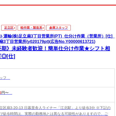
足立区
軽作業・製造系
倉庫スタッフ
ト運輸(株)足立扇3丁目営業所(PT)_仕分け作業（営業所）[仕]_
3丁目営業所(y020179pt)(広告No.Y00000613721)
長期》未経験者歓迎！簡単仕分け作業★シフト相
◎[仕]
タッフ
0
円〜
立区扇3-20-13 日暮里舎人ライナー「江北駅」より徒歩3分 ※下記の
び徒歩時間は、実際の勤務地とは異なる可能性がありますので、ご