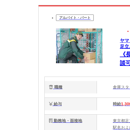
アルバイト・パート
ヤマ
足立扇
《
談可
職種
倉庫ス
給与
時給
1,30
勤務地・面接地
東京都足
駅名およ