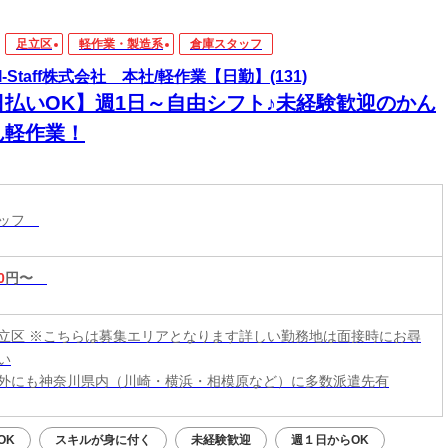
足立区
軽作業・製造系
倉庫スタッフ
I-Staff株式会社 本社/軽作業【日勤】(131)
日払いOK】週1日～自由シフト♪未経験歓迎のかん
ん軽作業！
タッフ
0
円〜
立区 ※こちらは募集エリアとなります詳しい勤務地は面接時にお尋
い
外にも神奈川県内（川崎・横浜・相模原など）に多数派遣先有
OK
スキルが身に付く
未経験歓迎
週１日からOK