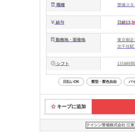
職種
警備ス
給与
日給
13,5
勤務地・面接地
東京都足
北千住駅
シフト
1日8時間
日払いOK
髪型・髪色自由
バ
キープに追加
テイシン警備株式会社 江