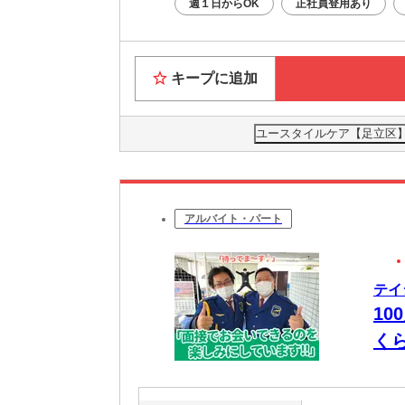
週１日からOK
正社員登用あり
キープに追加
ユースタイルケア【足立区】0
アルバイト・パート
テイ
10
く
は”