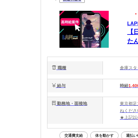
LAP
【
た
職種
倉庫ス
給与
時給
1,40
勤務地・面接地
東京都足
ねくださ
★上記以
交通費支給
体を動かす
週払い