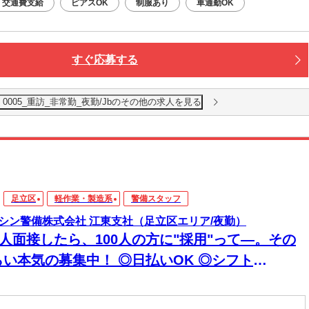
交通費支給
ピアスOK
制服あり
車通勤OK
すぐ応募する
005_重訪_非常勤_夜勤/Jbのその他の求人を見る
足立区
軽作業・製造系
警備スタッフ
シン警備株式会社 江東支社（足立区エリア/夜勤）
0人面接したら、100人の方に"採用"って―。その
らい本気の募集中！ ◎日払いOK ◎シフト
超"自由