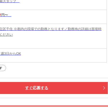
造園スタッフ
7
円〜
立区千住 ※都内の現場での勤務となります／勤務地の詳細は面接時
ください
 週3日からOK
す
すぐ応募する