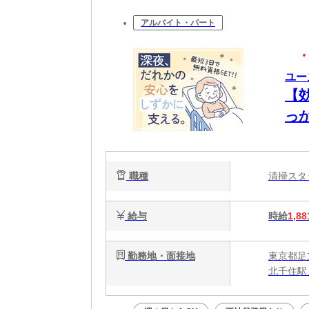
アルバイト・パート
ユー
【
っ
能
静
職種
清掃ス
給与
時給
1,88
勤務地・面接地
東京都足
北千住駅