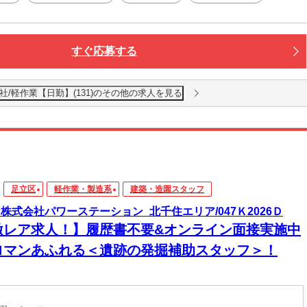
すぐ応募する
社 本社/軽作業【日勤】(131)のその他の求人を見る
足立区
軽作業・製造系
建築・造園スタッフ
4_株式会社パワーステーション_北千住エリア/047Ｋ2026Ｄ
激レア求人！】履歴書不要&オンライン面接実施中
ロマンあふれる＜遺跡の発掘補助スタッフ＞！