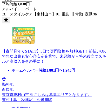
平均時給
1,838
円
アルバイト・パート
ユースタイルケア【東村山市】01_重訪_非常勤_夜勤/Jb
【夜間見守りSTAFF】3日で専門資格を無料GET！前払いOK
で急な出費も安心◎安定企業で、未経験から将来役立つスキ
ルと高収入をその手に！
ホームヘルパー
時給
1,881
円〜
1,945
円
勤務地
面接地
東京都東村山市 ※こちらは募集エリアとなります。
東村山駅、秋津駅、久米川駅