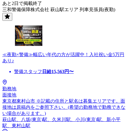
あと2日で掲載終了
三和警備保障株式会社 萩山駅エリア 列車見張員(夜勤)
≪夜勤×警備≫幅広い年代の方が活躍中！入社祝い金5万円
あり♪
警備スタッフ
日給
15,563
円〜
勤務地
面接地
東京都東村山市 ※記載の住所と駅名は募集エリアです。面
接地は原稿内をご参照下さい。(希望の勤務地で勤務できな
い場合があります。)
萩山駅、八坂(東京)駅、久米川駅、小川(東京)駅、新小平
駅、東村山駅