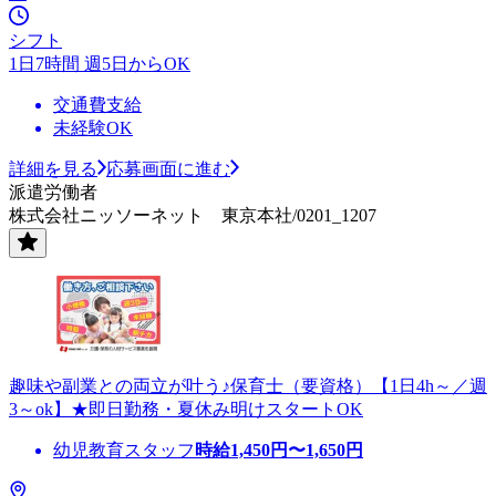
シフト
1日7時間 週5日からOK
交通費支給
未経験OK
詳細を見る
応募画面に進む
派遣労働者
株式会社ニッソーネット 東京本社/0201_1207
趣味や副業との両立が叶う♪保育士（要資格）【1日4h～／週
3～ok】★即日勤務・夏休み明けスタートOK
幼児教育スタッフ
時給
1,450
円〜
1,650
円