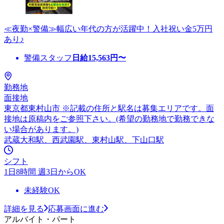
≪夜勤×警備≫幅広い年代の方が活躍中！入社祝い金5万円
あり♪
警備スタッフ
日給
15,563
円〜
勤務地
面接地
東京都東村山市 ※記載の住所と駅名は募集エリアです。面
接地は原稿内をご参照下さい。(希望の勤務地で勤務できな
い場合があります。)
武蔵大和駅、西武園駅、東村山駅、下山口駅
シフト
1日8時間 週3日からOK
未経験OK
詳細を見る
応募画面に進む
アルバイト・パート