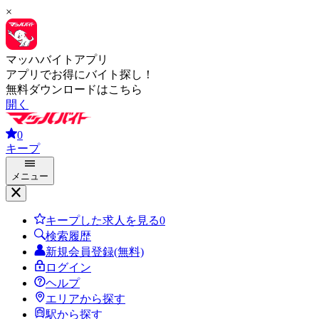
×
マッハバイトアプリ
アプリでお得にバイト探し！
無料ダウンロードはこちら
開く
0
キープ
メニュー
キープした求人を見る
0
検索履歴
新規会員登録(無料)
ログイン
ヘルプ
エリアから探す
駅から探す