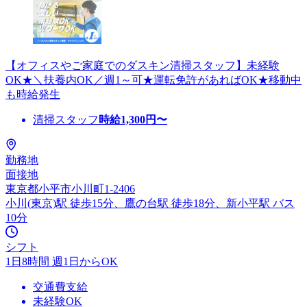
【オフィスやご家庭でのダスキン清掃スタッフ】未経験
OK★＼扶養内OK／週1～可★運転免許があればOK★移動中
も時給発生
清掃スタッフ
時給
1,300
円〜
勤務地
面接地
東京都小平市小川町1-2406
小川(東京)駅 徒歩15分、鷹の台駅 徒歩18分、新小平駅 バス
10分
シフト
1日8時間 週1日からOK
交通費支給
未経験OK