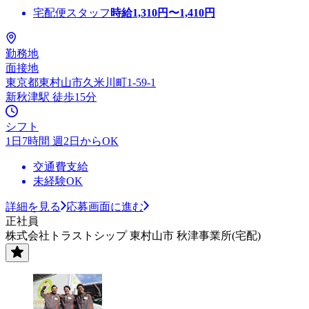
宅配便スタッフ
時給
1,310
円〜
1,410
円
勤務地
面接地
東京都東村山市久米川町1-59-1
新秋津駅 徒歩15分
シフト
1日7時間 週2日からOK
交通費支給
未経験OK
詳細を見る
応募画面に進む
正社員
株式会社トラストシップ 東村山市 秋津事業所(宅配)