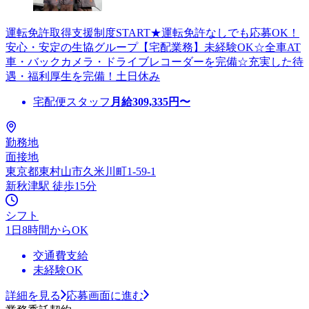
運転免許取得支援制度START★運転免許なしでも応募OK！
安心・安定の生協グループ【宅配業務】未経験OK☆全車AT
車・バックカメラ・ドライブレコーダーを完備☆充実した待
遇・福利厚生を完備！土日休み
宅配便スタッフ
月給
309,335
円〜
勤務地
面接地
東京都東村山市久米川町1-59-1
新秋津駅 徒歩15分
シフト
1日8時間からOK
交通費支給
未経験OK
詳細を見る
応募画面に進む