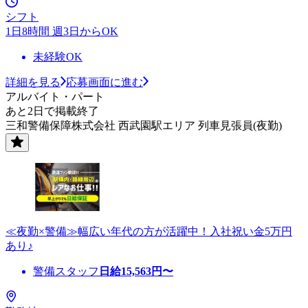
シフト
1日8時間 週3日からOK
未経験OK
詳細を見る
応募画面に進む
アルバイト・パート
あと2日で掲載終了
三和警備保障株式会社 西武園駅エリア 列車見張員(夜勤)
≪夜勤×警備≫幅広い年代の方が活躍中！入社祝い金5万円
あり♪
警備スタッフ
日給
15,563
円〜