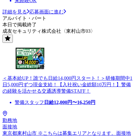
未経験OK
詳細を見る
応募画面に進む
アルバイト・パート
本日で掲載終了
成友セキュリティ株式会社〈東村山市03〉
＜基本給UP！誰でも日給14,000円スタート！＞研修期間中1
日5,000円ずつ現金支給！【入社祝い金総額10万円！】警備
の経験を活かせる交通誘導警備STAFF！
警備スタッフ
日給
12,000
円〜
16,250
円
勤務地
面接地
東京都東村山市 ※こちらは募集エリアとなります。面接地