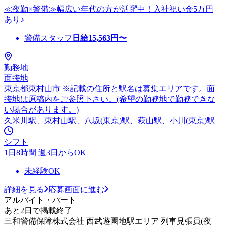
≪夜勤×警備≫幅広い年代の方が活躍中！入社祝い金5万円
あり♪
警備スタッフ
日給
15,563
円〜
勤務地
面接地
東京都東村山市 ※記載の住所と駅名は募集エリアです。面
接地は原稿内をご参照下さい。(希望の勤務地で勤務できな
い場合があります。)
久米川駅、東村山駅、八坂(東京)駅、萩山駅、小川(東京)駅
シフト
1日8時間 週3日からOK
未経験OK
詳細を見る
応募画面に進む
アルバイト・パート
あと2日で掲載終了
三和警備保障株式会社 西武遊園地駅エリア 列車見張員(夜