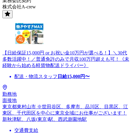
業務委託契約
株式会社A-crew
【日給保証15,000円 or お祝い金10万円が選べる！】＼30代
多数活躍中！／普通免許のみで月収100万円超えも可！《未
経験から始める軽貨物配送ドライバー》
配送・物流スタッフ
日給
15,000
円〜
勤務地
面接地
東京都東村山市 ※世田谷区、多摩市、品川区、目黒区、江
東区、千代田区を中心に東京全域にお仕事がございます！
新秋津駅、八坂(東京)駅、西武遊園地駅
交通費支給