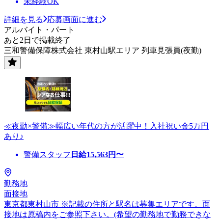
未経験OK
詳細を見る
応募画面に進む
アルバイト・パート
あと2日で掲載終了
三和警備保障株式会社 東村山駅エリア 列車見張員(夜勤)
≪夜勤×警備≫幅広い年代の方が活躍中！入社祝い金5万円
あり♪
警備スタッフ
日給
15,563
円〜
勤務地
面接地
東京都東村山市 ※記載の住所と駅名は募集エリアです。面
接地は原稿内をご参照下さい。(希望の勤務地で勤務できな