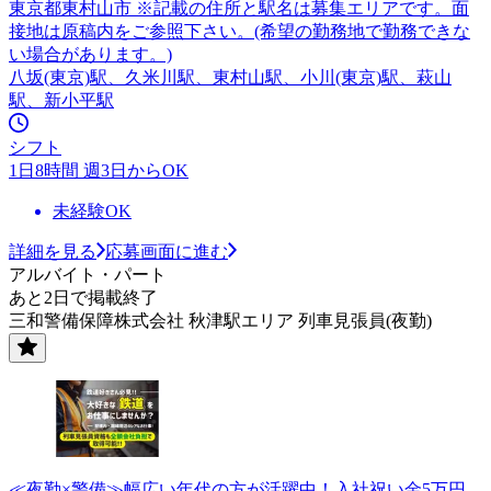
東京都東村山市 ※記載の住所と駅名は募集エリアです。面
接地は原稿内をご参照下さい。(希望の勤務地で勤務できな
い場合があります。)
八坂(東京)駅、久米川駅、東村山駅、小川(東京)駅、萩山
駅、新小平駅
シフト
1日8時間 週3日からOK
未経験OK
詳細を見る
応募画面に進む
アルバイト・パート
あと2日で掲載終了
三和警備保障株式会社 秋津駅エリア 列車見張員(夜勤)
≪夜勤×警備≫幅広い年代の方が活躍中！入社祝い金5万円