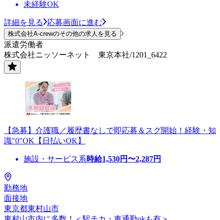
未経験OK
詳細を見る
応募画面に進む
株式会社A-crewのその他の求人を見る
派遣労働者
株式会社ニッソーネット 東京本社/1201_6422
【急募】介護職／履歴書なしで即応募＆スグ開始！経験・知
識"0"OK【日払いOK】
施設・サービス系
時給
1,530
円〜
2,287
円
勤務地
面接地
東京都東村山市
東村山市内に多数！＜駅チカ・車通勤okも有＞