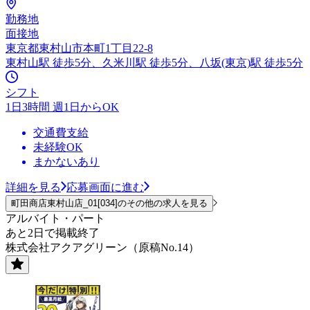
勤務地
面接地
東京都東村山市本町1丁目22-8
東村山駅 徒歩5分、久米川駅 徒歩5分、八坂(東京)駅 徒歩5分
シフト
1日3時間 週1日からOK
交通費支給
未経験OK
まかないあり
詳細を見る
応募画面に進む
町田商店東村山店_01[034]のその他の求人を見る
アルバイト・パート
あと2日で掲載終了
株式会社アクアグリーン（原稿No.14）