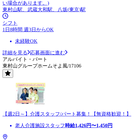
い場合があります。)
東村山駅、武蔵大和駅、八坂(東京)駅
シフト
1日8時間 週3日からOK
未経験OK
詳細を見る
応募画面に進む
アルバイト・パート
東村山グループホームそよ風/17106
【週2日～】介護スタッフ/パート募集！【無資格歓迎！】
老人介護施設スタッフ
時給
1,426
円〜
1,450
円