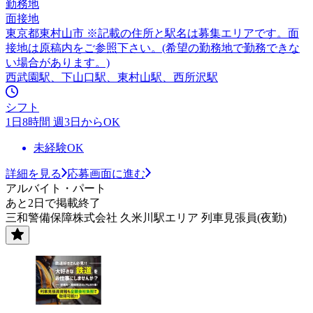
勤務地
面接地
東京都東村山市 ※記載の住所と駅名は募集エリアです。面
接地は原稿内をご参照下さい。(希望の勤務地で勤務できな
い場合があります。)
西武園駅、下山口駅、東村山駅、西所沢駅
シフト
1日8時間 週3日からOK
未経験OK
詳細を見る
応募画面に進む
アルバイト・パート
あと2日で掲載終了
三和警備保障株式会社 久米川駅エリア 列車見張員(夜勤)