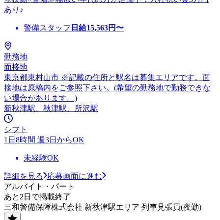
あり♪
警備スタッフ
日給
15,563
円〜
勤務地
面接地
東京都東村山市 ※記載の住所と駅名は募集エリアです。面
接地は原稿内をご参照下さい。(希望の勤務地で勤務できな
い場合があります。)
新秋津駅、秋津駅、所沢駅
シフト
1日8時間 週3日からOK
未経験OK
詳細を見る
応募画面に進む
アルバイト・パート
あと2日で掲載終了
三和警備保障株式会社 新秋津駅エリア 列車見張員(夜勤)