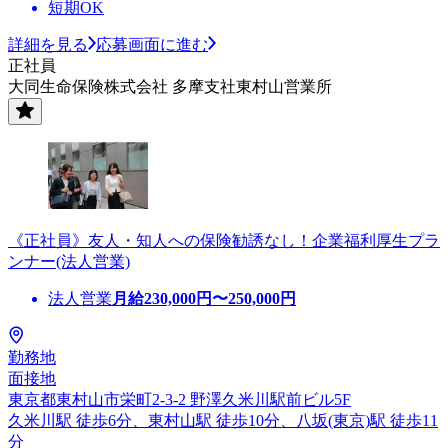
短期OK
詳細を見る
応募画面に進む
正社員
大同生命保険株式会社 多摩支社東村山営業所
《正社員》友人・知人への保険勧誘なし！企業福利厚生プラ
ンナー(法人営業)
法人営業
月給
230,000
円〜
250,000
円
勤務地
面接地
東京都東村山市栄町2-3-2 野澤久米川駅前ビル5F
久米川駅 徒歩6分、東村山駅 徒歩10分、八坂(東京)駅 徒歩11
分