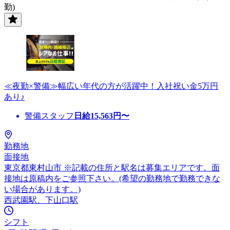
勤)
≪夜勤×警備≫幅広い年代の方が活躍中！入社祝い金5万円
あり♪
警備スタッフ
日給
15,563
円〜
勤務地
面接地
東京都東村山市 ※記載の住所と駅名は募集エリアです。面
接地は原稿内をご参照下さい。(希望の勤務地で勤務できな
い場合があります。)
西武園駅、下山口駅
シフト