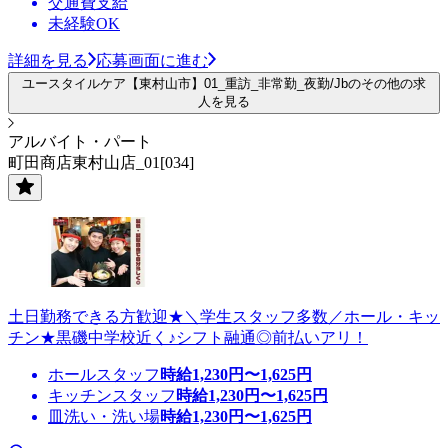
交通費支給
未経験OK
詳細を見る
応募画面に進む
ユースタイルケア【東村山市】01_重訪_非常勤_夜勤/Jbのその他の求
人を見る
アルバイト・パート
町田商店東村山店_01[034]
土日勤務できる方歓迎★＼学生スタッフ多数／ホール・キッ
チン★黒磯中学校近く♪シフト融通◎前払いアリ！
ホールスタッフ
時給
1,230
円〜
1,625
円
キッチンスタッフ
時給
1,230
円〜
1,625
円
皿洗い・洗い場
時給
1,230
円〜
1,625
円