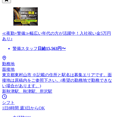
≪夜勤×警備≫幅広い年代の方が活躍中！入社祝い金5万円
あり♪
警備スタッフ
日給
15,563
円〜
勤務地
面接地
東京都東村山市 ※記載の住所と駅名は募集エリアです。面
接地は原稿内をご参照下さい。(希望の勤務地で勤務できな
い場合があります。)
新秋津駅、秋津駅、所沢駅
シフト
1日8時間 週3日からOK