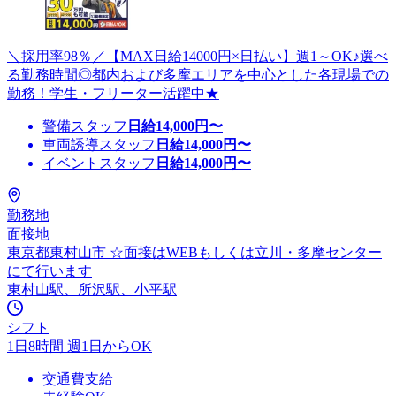
＼採用率98％／【MAX日給14000円×日払い】週1～OK♪選べ
る勤務時間◎都内および多摩エリアを中心とした各現場での
勤務！学生・フリーター活躍中★
警備スタッフ
日給
14,000
円〜
車両誘導スタッフ
日給
14,000
円〜
イベントスタッフ
日給
14,000
円〜
勤務地
面接地
東京都東村山市 ☆面接はWEBもしくは立川・多摩センター
にて行います
東村山駅、所沢駅、小平駅
シフト
1日8時間 週1日からOK
交通費支給