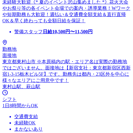
未経験大歓迎《* 夏のイベント沢山集めました *》花火大会
やお祭り等の各イベント会場での案内・誘導業務！Wワーク
や短期勤務も大歓迎！週払い＆交通費全額支給＆直行直帰
OK＆早く終わっても全額日給を保証！
警備スタッフ
日給
10,500
円〜
11,500
円
勤務地
面接地
東京都東村山市 ※本原稿内の駅・エリア名は実際の勤務地
ではございません。面接地は【新宿支社：東京都新宿区西新
宿1-3-15栃木ビル5F】です。勤務先は都内・23区外を中心に
様々なエリアにご用意中です！
東村山駅、萩山駅
シフト
1日8時間からOK
交通費支給
未経験OK
まかないあり