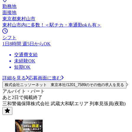
勤務地
面接地
東京都東村山市
東村山市内に多数！＜駅チカ・車通勤okも有＞
シフト
1日8時間 週5日からOK
交通費支給
未経験OK
短期OK
詳細を見る
応募画面に進む
株式会社ニッソーネット 東京本社/1201_7589のその他の求人を見る
アルバイト・パート
あと2日で掲載終了
三和警備保障株式会社 武蔵大和駅エリア 列車見張員(夜勤)