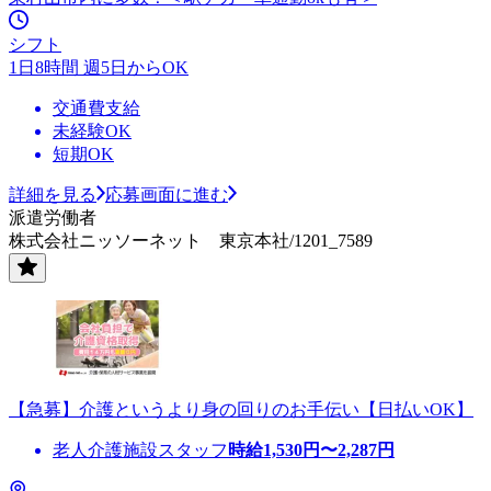
シフト
1日8時間 週5日からOK
交通費支給
未経験OK
短期OK
詳細を見る
応募画面に進む
派遣労働者
株式会社ニッソーネット 東京本社/1201_7589
【急募】介護というより身の回りのお手伝い【日払いOK】
老人介護施設スタッフ
時給
1,530
円〜
2,287
円