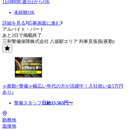
1日8時間 週3日からOK
未経験OK
詳細を見る
応募画面に進む
アルバイト・パート
あと2日で掲載終了
三和警備保障株式会社 八坂駅エリア 列車見張員(夜勤)
≪夜勤×警備≫幅広い年代の方が活躍中！入社祝い金5万円
あり♪
警備スタッフ
日給
15,563
円〜
勤務地
面接地