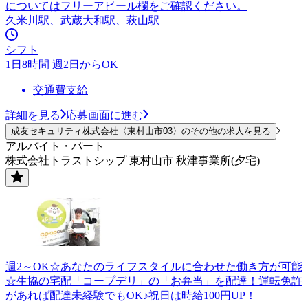
についてはフリーアピール欄をご確認ください。
久米川駅、武蔵大和駅、萩山駅
シフト
1日8時間 週2日からOK
交通費支給
詳細を見る
応募画面に進む
成友セキュリティ株式会社〈東村山市03〉のその他の求人を見る
アルバイト・パート
株式会社トラストシップ 東村山市 秋津事業所(夕宅)
週2～OK☆あなたのライフスタイルに合わせた働き方が可能
☆生協の宅配「コープデリ」の「お弁当」を配達！運転免許
があれば配達未経験でもOK♪祝日は時給100円UP！