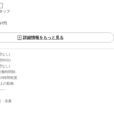
ト
タッフ
67
円
詳細情報をもっと見る
休憩なし)
休憩60分)
休憩なし)
労働時間制
10時間程度
以上の勤務
----
迎・添乗