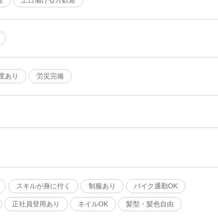
迎
土日働ける方歓迎
度あり
労災完備
スキルが身に付く
制服あり
バイク通勤OK
正社員登用あり
ネイルOK
髪型・髪色自由