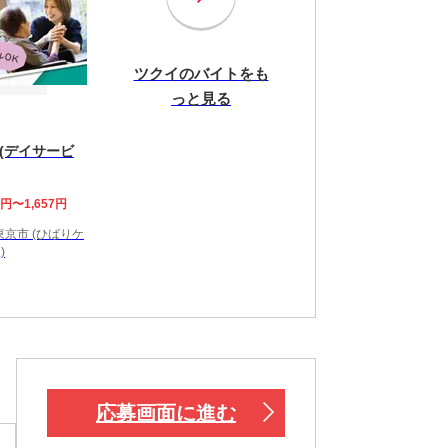
ツクイのバイトをも
っと見る
(デイサービ
7円〜1,657円
京市 (ひばりケ
)
応募画面に進む