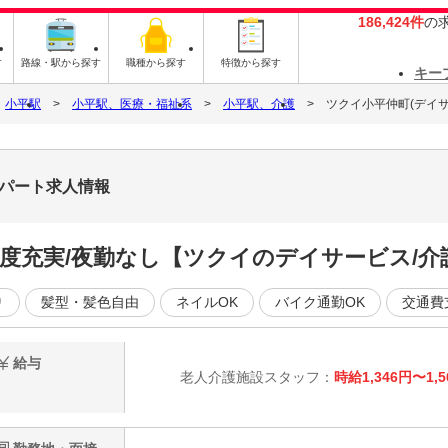
186,424件
の
す
路線・駅から探す
職種から探す
特徴から探す
キー
小平駅
小平駅、医療・福祉系
小平駅、介護
ツクイ小平仲町(デイサ
・パート求人情報
制度充実/夜勤なし【ツクイのデイサービス/
り
髪型・髪色自由
ネイルOK
バイク通勤OK
交通費
給与
老人介護施設スタッフ：
時給1,346円〜1,5