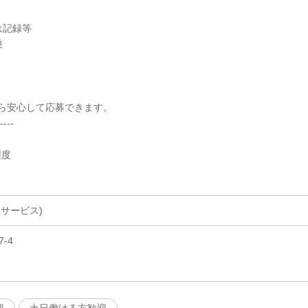
は記録等
乗
ら安心して応募できます。
----
程度
サービス)
-4