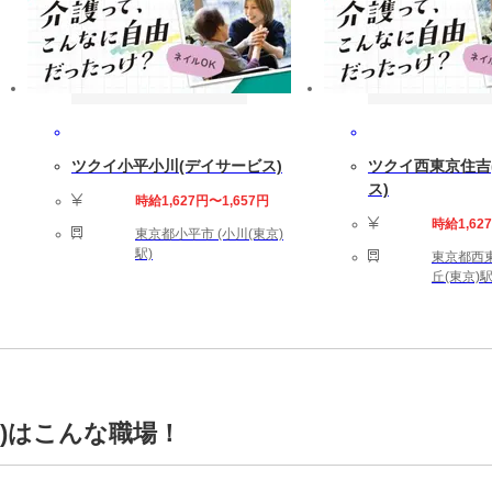
ツクイ小平小川(デイサービス)
ツクイ西東京住吉
ス)
時給1,627円〜1,657円
時給1,62
東京都小平市 (小川(東京)
駅)
東京都西東
丘(東京)駅
)はこんな職場！