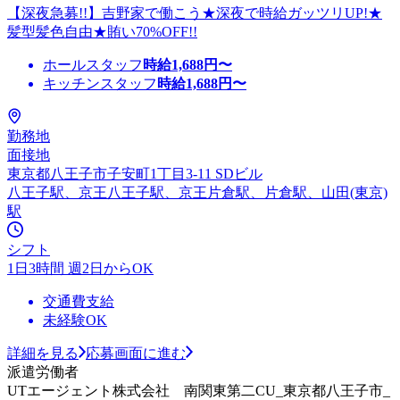
【深夜急募!!】吉野家で働こう★深夜で時給ガッツリUP!★
髪型髪色自由★賄い70%OFF!!
ホールスタッフ
時給
1,688
円〜
キッチンスタッフ
時給
1,688
円〜
勤務地
面接地
東京都八王子市子安町1丁目3-11 SDビル
八王子駅、京王八王子駅、京王片倉駅、片倉駅、山田(東京)
駅
シフト
1日3時間 週2日からOK
交通費支給
未経験OK
詳細を見る
応募画面に進む
派遣労働者
UTエージェント株式会社 南関東第二CU_東京都八王子市_