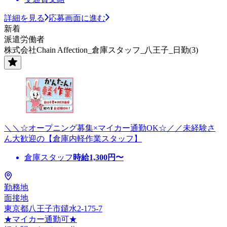
詳細を見る
応募画面に進む
新着
派遣労働者
株式会社Chain Affection_倉庫スタッフ_八王子_日勤(3)
＼＼☆オープニング募集×マイカー通勤OK☆／／未経験さ
ん大歓迎の【倉庫内軽作業スタッフ】
倉庫スタッフ
時給
1,300
円〜
勤務地
面接地
東京都八王子市鑓水2-175-7
★マイカー通勤可★