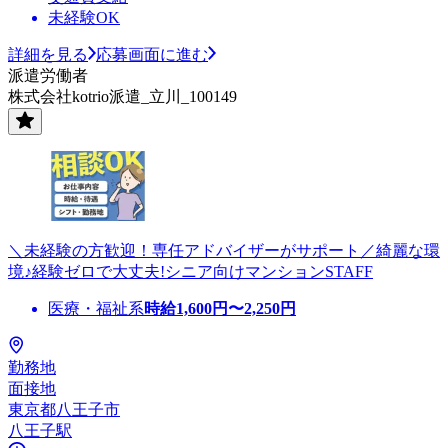
未経験OK
詳細を見る
応募画面に進む
派遣労働者
株式会社kotrio派遣_立川_100149
＼未経験の方歓迎！専任アドバイザーがサポート／綺麗な環
境♪経験ゼロで大丈夫!シニア向けマンションSTAFF
医療・福祉系
時給
1,600
円〜
2,250
円
勤務地
面接地
東京都八王子市
八王子駅