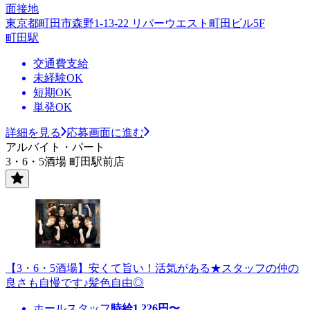
面接地
東京都町田市森野1-13-22 リバーウエスト町田ビル5F
町田駅
交通費支給
未経験OK
短期OK
単発OK
詳細を見る
応募画面に進む
アルバイト・パート
3・6・5酒場 町田駅前店
【3・6・5酒場】安くて旨い！活気がある★スタッフの仲の
良さも自慢です♪髪色自由◎
ホールスタッフ
時給
1,226
円〜