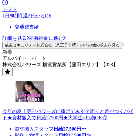
シフト
1日8時間 週2日からOK
交通費支給
詳細を見る
応募画面に進む
成友セキュリティ株式会社〈八王子市05〉のその他の求人を見る
新着
アルバイト・パート
株式会社パワーズ 横浜営業所【蒲田エリア】【058】
今年の夏上等卍パワーズに捧げてみる？周りと差がつくバイ
ト★資材搬入で日給27500円★大学生×短期OK◎
資材搬入スタッフ
日給
27,500
円〜
配送・物流スタッフ
日給
27,500
円〜