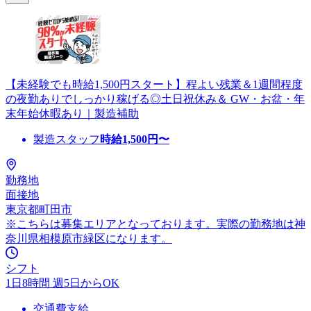
【未経験でも時給1,500円スタート】程よい残業＆1週間程度
の夜勤ありでしっかり稼げる◎土日祝休み＆ GW・お盆・年
末年始休暇あり｜製造補助
製造スタッフ
時給
1,500
円〜
勤務地
面接地
東京都町田市
※こちらは募集エリアとなっております。実際の勤務地は神
奈川県相模原市緑区になります。
シフト
1日8時間 週5日からOK
交通費支給