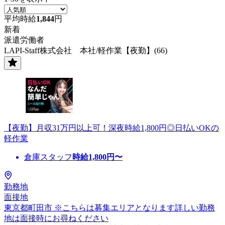
平均時給
1,844
円
新着
派遣労働者
LAPI-Staff株式会社 本社/軽作業【夜勤】(66)
【夜勤】月収31万円以上可！深夜時給1,800円◎日払いOKの
軽作業
倉庫スタッフ
時給
1,800
円〜
勤務地
面接地
東京都町田市 ※こちらは募集エリアとなります詳しい勤務
地は面接時にお尋ねください