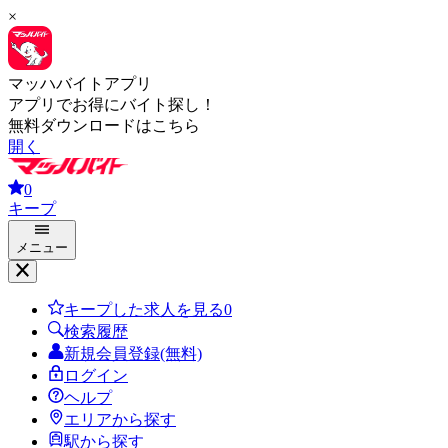
×
マッハバイトアプリ
アプリでお得にバイト探し！
無料ダウンロードはこちら
開く
0
キープ
メニュー
キープした求人を見る
0
検索履歴
新規会員登録(無料)
ログイン
ヘルプ
エリアから探す
駅から探す