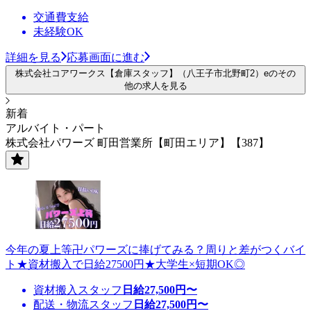
交通費支給
未経験OK
詳細を見る
応募画面に進む
株式会社コアワークス【倉庫スタッフ】（八王子市北野町2）eのその
他の求人を見る
新着
アルバイト・パート
株式会社パワーズ 町田営業所【町田エリア】【387】
今年の夏上等卍パワーズに捧げてみる？周りと差がつくバイ
ト★資材搬入で日給27500円★大学生×短期OK◎
資材搬入スタッフ
日給
27,500
円〜
配送・物流スタッフ
日給
27,500
円〜