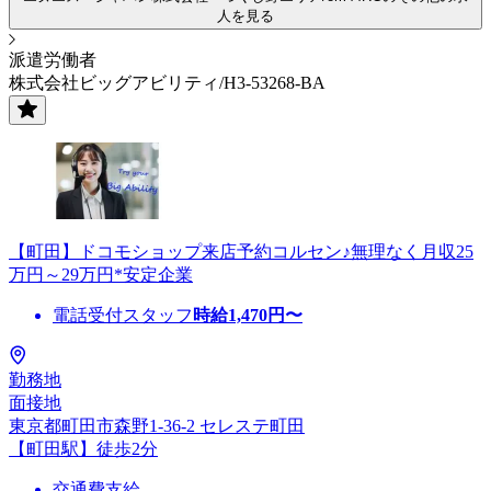
人を見る
派遣労働者
株式会社ビッグアビリティ/H3-53268-BA
【町田】ドコモショップ来店予約コルセン♪無理なく月収25
万円～29万円*安定企業
電話受付スタッフ
時給
1,470
円〜
勤務地
面接地
東京都町田市森野1-36-2 セレステ町田
【町田駅】徒歩2分
交通費支給