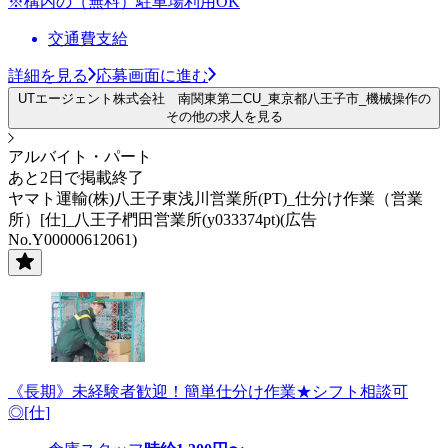
※構内の（無料）駐車場利用OK
交通費支給
詳細を見る
応募画面に進む
UTエージェント株式会社 南関東第二CU_東京都八王子市_機械操作の
その他の求人を見る
アルバイト・パート
あと2日で掲載終了
ヤマト運輸(株)八王子東浅川営業所(PT)_仕分け作業（営業
所）[仕]_八王子椚田営業所(y033374pt)(広告
No.Y00000612061)
《長期》未経験者歓迎！簡単仕分け作業★シフト相談可
◎[仕]