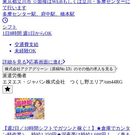
東京都立川市 ☆面接はWEBもしくは立川・多摩センターに
て行います
多摩センター駅、府中駅、橋本駅
シフト
1日8時間 週1日からOK
交通費支給
未経験OK
詳細を見る
応募画面に進む
株式会社アクアグリーン（原稿No.13）のその他の求人を見る
派遣労働者
エヌエス・ジャパン株式会社 つくし野エリア/om44RG
【週2日／10時間シフトでガツンと稼ぐ！】★倉庫でカンタ
ン軽作業＼ 時給1,350円★深夜帯は時給1,688円！ ／車＆