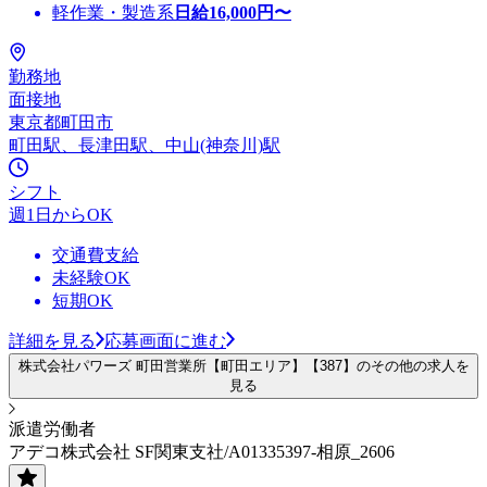
軽作業・製造系
日給
16,000
円〜
勤務地
面接地
東京都町田市
町田駅、長津田駅、中山(神奈川)駅
シフト
週1日からOK
交通費支給
未経験OK
短期OK
詳細を見る
応募画面に進む
株式会社パワーズ 町田営業所【町田エリア】【387】のその他の求人を
見る
派遣労働者
アデコ株式会社 SF関東支社/A01335397-相原_2606