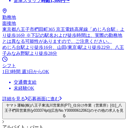
倉庫スタッフ
時給
1,300
円〜
勤務地
面接地
東京都八王子市椚田町365 京王電鉄高尾線「めじろ台駅」よ
り徒歩16分 ※下記の駅名および徒歩時間は、実際の勤務地
とは異なる可能性がありますので、ご注意ください。
めじろ台駅より徒歩16分、山田(東京)駅より徒歩22分、八王
子みなみ野駅より徒歩28分
シフト
1日3時間 週3日からOK
交通費支給
未経験OK
詳細を見る
応募画面に進む
ヤマト運輸(株)八王子東浅川営業所(PT)_仕分け作業（営業所）[仕]_八
王子椚田営業所(y033374pt)(広告No.Y00000612061)のその他の求人を見
る
アルバイト・パート