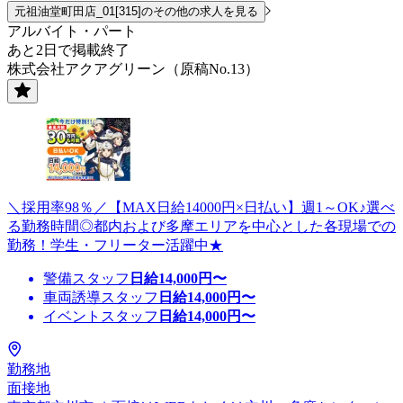
元祖油堂町田店_01[315]のその他の求人を見る
アルバイト・パート
あと2日で掲載終了
株式会社アクアグリーン（原稿No.13）
＼採用率98％／【MAX日給14000円×日払い】週1～OK♪選べ
る勤務時間◎都内および多摩エリアを中心とした各現場での
勤務！学生・フリーター活躍中★
警備スタッフ
日給
14,000
円〜
車両誘導スタッフ
日給
14,000
円〜
イベントスタッフ
日給
14,000
円〜
勤務地
面接地