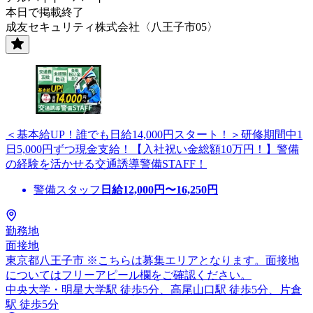
本日で掲載終了
成友セキュリティ株式会社〈八王子市05〉
＜基本給UP！誰でも日給14,000円スタート！＞研修期間中1
日5,000円ずつ現金支給！【入社祝い金総額10万円！】警備
の経験を活かせる交通誘導警備STAFF！
警備スタッフ
日給
12,000
円〜
16,250
円
勤務地
面接地
東京都八王子市 ※こちらは募集エリアとなります。面接地
についてはフリーアピール欄をご確認ください。
中央大学・明星大学駅 徒歩5分、高尾山口駅 徒歩5分、片倉
駅 徒歩5分