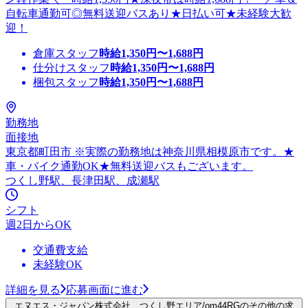
自転車通勤可◎無料送迎バスあり★日払い可★未経験大歓
迎！
倉庫スタッフ
時給
1,350
円〜
1,688
円
仕分けスタッフ
時給
1,350
円〜
1,688
円
梱包スタッフ
時給
1,350
円〜
1,688
円
勤務地
面接地
東京都町田市 ※実際の勤務地は神奈川県相模原市です。★
車・バイク通勤OK★無料送迎バスもございます。
つくし野駅、長津田駅、成瀬駅
シフト
週2日からOK
交通費支給
未経験OK
詳細を見る
応募画面に進む
エヌエス・ジャパン株式会社 つくし野エリア/om44RGのその他の求