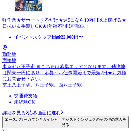
軽作業★サポートするだけ★週5日なら10万円以上稼げる★
日払い＆手渡しOK★[年齢不問]短期OK！
イベントスタッフ
日給
22,000
円〜
勤務地
面接地
東京都八王子市 ※こちらは募集エリアとなります。勤務地
は関東一円にあり！応募～お仕事開始まで最短2日★お気軽
にお問合せ下さい。
京王八王子駅、八王子駅、西八王子駅
交通費支給
未経験OK
詳細を見る
応募画面に進む
エースパワーカブシキガイシャ アシストシンジュクのその他の求人を
見る