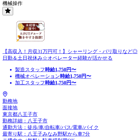
機械操作
【高収入！月収31万円可！】シャーリング・バリ取りなど◎
日勤＆土日祝休み☆オペレーター経験が活かせる
製造スタッフ
時給
1,750
円〜
機械オペレーション
時給
1,750
円〜
加工スタッフ
時給
1,750
円〜
勤務地
面接地
東京都八王子市
勤務詳細：八王子市
通勤方法：徒歩/車/自転車/バス/電車/バイク
最寄り駅：八王子みなみ野駅から車7分