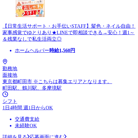
【日常生活サポート・お手伝いSTAFF】髪色・ネイル自由！
家事感覚でゆとりあり★LINEで即相談できる→安心！週1～
＆残業なしで私生活両立◎
ホームヘルパー
時給
1,560
円
勤務地
面接地
東京都町田市 ※こちらは募集エリアとなります。
町田駅、鶴川駅、多摩境駅
シフト
1日4時間 週1日からOK
交通費支給
未経験OK
詳細を見る
応募画面に進む