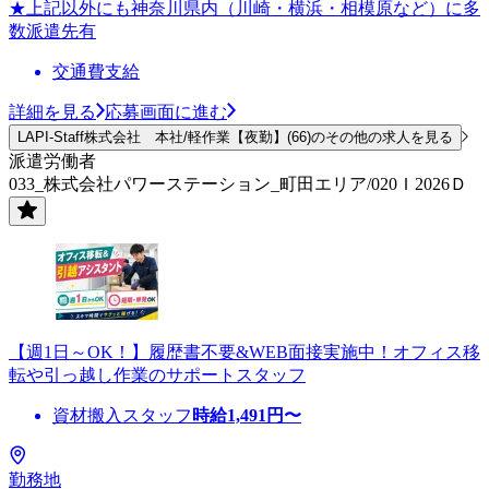
★上記以外にも神奈川県内（川崎・横浜・相模原など）に多
数派遣先有
交通費支給
詳細を見る
応募画面に進む
LAPI-Staff株式会社 本社/軽作業【夜勤】(66)のその他の求人を見る
派遣労働者
033_株式会社パワーステーション_町田エリア/020Ｉ2026Ｄ
【週1日～OK！】履歴書不要&WEB面接実施中！オフィス移
転や引っ越し作業のサポートスタッフ
資材搬入スタッフ
時給
1,491
円〜
勤務地