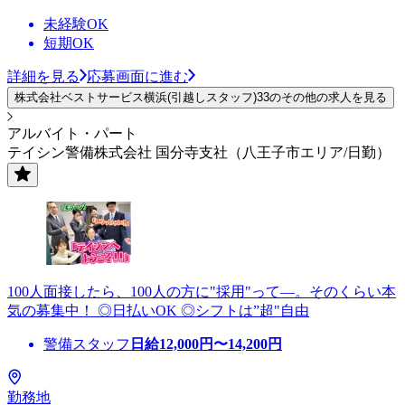
未経験OK
短期OK
詳細を見る
応募画面に進む
株式会社ベストサービス横浜(引越しスタッフ)33のその他の求人を見る
アルバイト・パート
テイシン警備株式会社 国分寺支社（八王子市エリア/日勤）
100人面接したら、100人の方に"採用"って―。そのくらい本
気の募集中！ ◎日払いOK ◎シフトは”超"自由
警備スタッフ
日給
12,000
円〜
14,200
円
勤務地