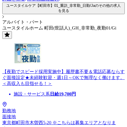
ユースタイルケア【町田市】01_重訪_非常勤_日勤/Jaのその他の求人
を見る
アルバイト・パート
ユースタイルホーム 町田(世話人)_GH_非常勤_夜勤01/Gi
【夜勤でスピード採用実施中】履歴書不要＆電話応募ならす
ぐ面接設定★未経験歓迎・週1日～OKで無理なく働けます。
＜高収入も目指せる！＞
施設・サービス系
日給
19,700
円
勤務地
面接地
東京都町田市木曽西5-20 ※こちらは募集エリアとなりま