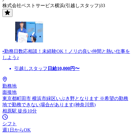
株式会社ベストサービス横浜(引越しスタッフ)33
•勤務日数応相談！未経験OK！ノリの良い仲間と熱い仕事を
しよう♪
引越しスタッフ
日給
10,000
円〜
勤務地
面接地
東京都町田市 横浜市緑区いぶき野となります ※希望の勤務
地で勤務できない場合があります(神奈川県)
相原駅 徒歩10分
シフト
週1日からOK