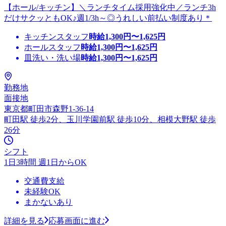
【ホール/キッチン】＼ランチタイム採用強化中／ランチ3h
だけサクッともOK♪週1/3h～◎うれしい前払い制度あり＊
キッチンスタッフ
時給
1,300
円〜
1,625
円
ホールスタッフ
時給
1,300
円〜
1,625
円
皿洗い・洗い場
時給
1,300
円〜
1,625
円
勤務地
面接地
東京都町田市森野1-36-14
町田駅 徒歩2分、玉川学園前駅 徒歩10分、相模大野駅 徒歩
26分
シフト
1日3時間 週1日からOK
交通費支給
未経験OK
まかないあり
詳細を見る
応募画面に進む