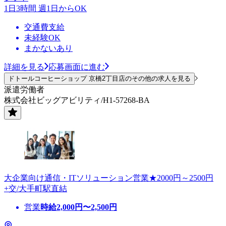
1日3時間 週1日からOK
交通費支給
未経験OK
まかないあり
詳細を見る
応募画面に進む
ドトールコーヒーショップ 京橋2丁目店のその他の求人を見る
派遣労働者
株式会社ビッグアビリティ/H1-57268-BA
大企業向け通信・ITソリューション営業★2000円～2500円
+交/大手町駅直結
営業
時給
2,000
円〜
2,500
円