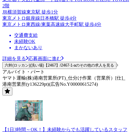
2階
JR横須賀線東京駅 徒歩1分
東京メトロ銀座線日本橋駅 徒歩4分
東京メトロ東西線/東葉高速線大手町駅 徒歩4分
交通費支給
未経験OK
まかないあり
詳細を見る
応募画面に進む
六幹(ロッカン)(洗い場)【2467】/2467-1-aのその他の求人を見る
アルバイト・パート
ヤマト運輸(株)港南営業所(PT)_仕分け作業（営業所）[仕]_
港南営業所(y136229pt)(広告No.Y00000615274)
【1日3時間～OK！】未経験からでも活躍しているスタッフ