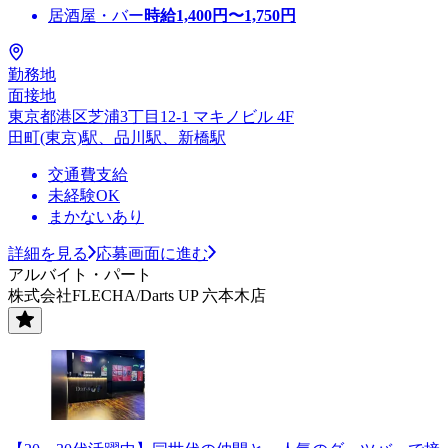
居酒屋・バー
時給
1,400
円〜
1,750
円
勤務地
面接地
東京都港区芝浦3丁目12-1 マキノビル 4F
田町(東京)駅、品川駅、新橋駅
交通費支給
未経験OK
まかないあり
詳細を見る
応募画面に進む
アルバイト・パート
株式会社FLECHA/Darts UP 六本木店