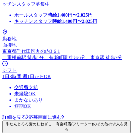
ッチンスタッフ募集中
ホールスタッフ
時給
1,400
円〜
2,025
円
キッチンスタッフ
時給
1,400
円〜
2,025
円
勤務地
面接地
東京都千代田区丸の内3-6-1
二重橋前駅 徒歩1分、有楽町駅 徒歩6分、東京駅 徒歩7分
シフト
1日3時間 週1日からOK
交通費支給
未経験OK
まかないあり
短期OK
詳細を見る
応募画面に進む
牛たんとろろ麦めしねぎし 有楽町店(フリーター)のその他の求人を見
る