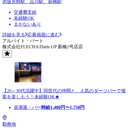
赤坂見附駅、品川駅、新橋駅
交通費支給
未経験OK
まかないあり
詳細を見る
応募画面に進む
アルバイト・パート
株式会社FLECHA/Darts UP 新橋2号店店
【20～30代活躍中】同世代の仲間と、人気のダーツバーで接
客を楽しもう！未経験OK★
居酒屋・バー
時給
1,400
円〜
1,750
円
勤務地