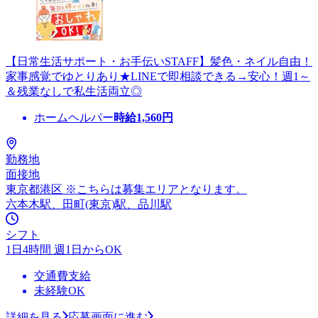
【日常生活サポート・お手伝いSTAFF】髪色・ネイル自由！
家事感覚でゆとりあり★LINEで即相談できる→安心！週1～
＆残業なしで私生活両立◎
ホームヘルパー
時給
1,560
円
勤務地
面接地
東京都港区 ※こちらは募集エリアとなります。
六本木駅、田町(東京)駅、品川駅
シフト
1日4時間 週1日からOK
交通費支給
未経験OK
詳細を見る
応募画面に進む