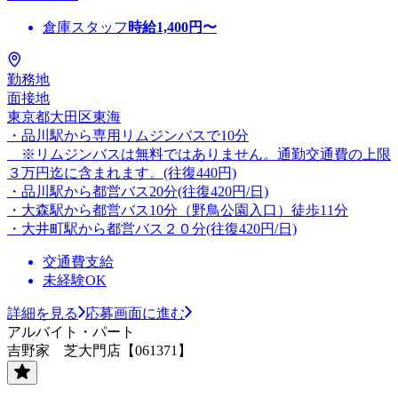
倉庫スタッフ
時給
1,400
円〜
勤務地
面接地
東京都大田区東海
・品川駅から専用リムジンバスで10分
※リムジンバスは無料ではありません。通勤交通費の上限
３万円迄に含まれます。(往復440円)
・品川駅から都営バス20分(往復420円/日)
・大森駅から都営バス10分（野鳥公園入口）徒歩11分
・大井町駅から都営バス２０分(往復420円/日)
交通費支給
未経験OK
詳細を見る
応募画面に進む
アルバイト・パート
吉野家 芝大門店【061371】