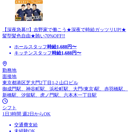
【深夜急募!!】吉野家で働こう★深夜で時給ガッツリUP!★
髪型髪色自由★賄い70%OFF!!
ホールスタッフ
時給
1,688
円〜
キッチンスタッフ
時給
1,688
円〜
勤務地
面接地
東京都港区芝大門2丁目1-2 山口ビル
御成門駅、神谷町駅、浜松町駅、大門(東京)駅、赤羽橋駅、
新橋駅、汐留駅、虎ノ門駅、六本木一丁目駅
シフト
1日3時間 週2日からOK
交通費支給
未経験OK