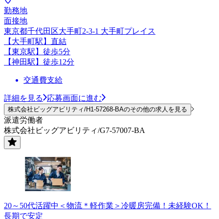
勤務地
面接地
東京都千代田区大手町2-3-1 大手町プレイス
【大手町駅】直結
【東京駅】徒歩5分
【神田駅】徒歩12分
交通費支給
詳細を見る
応募画面に進む
株式会社ビッグアビリティ/H1-57268-BAのその他の求人を見る
派遣労働者
株式会社ビッグアビリティ/G7-57007-BA
20～50代活躍中＜物流＊軽作業＞冷暖房完備！未経験OK！
長期で安定