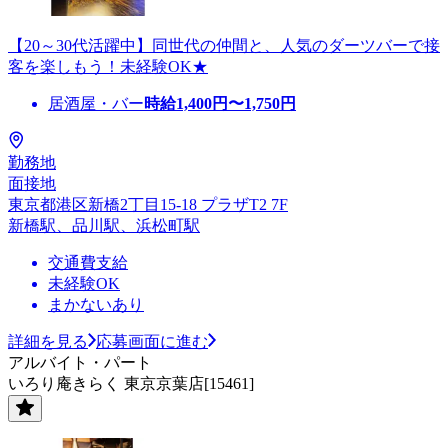
【20～30代活躍中】同世代の仲間と、人気のダーツバーで接
客を楽しもう！未経験OK★
居酒屋・バー
時給
1,400
円〜
1,750
円
勤務地
面接地
東京都港区新橋2丁目15-18 プラザT2 7F
新橋駅、品川駅、浜松町駅
交通費支給
未経験OK
まかないあり
詳細を見る
応募画面に進む
アルバイト・パート
いろり庵きらく 東京京葉店[15461]