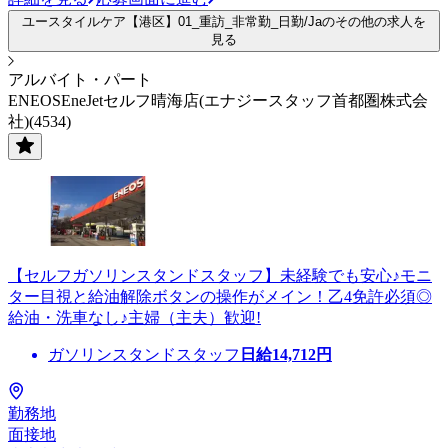
ユースタイルケア【港区】01_重訪_非常勤_日勤/Jaのその他の求人を
見る
アルバイト・パート
ENEOSEneJetセルフ晴海店(エナジースタッフ首都圏株式会
社)(4534)
【セルフガソリンスタンドスタッフ】未経験でも安心♪モニ
ター目視と給油解除ボタンの操作がメイン！乙4免許必須◎
給油・洗車なし♪主婦（主夫）歓迎!
ガソリンスタンドスタッフ
日給
14,712
円
勤務地
面接地