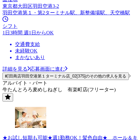
東京都大田区羽田空港3-2
羽田空港第１・第2ターミナル駅、新整備場駅、天空橋駅
シフト
1日3時間 週1日からOK
交通費支給
未経験OK
まかないあり
詳細を見る
応募画面に進む
町田商店羽田空港第１ターミナル店_02[375]のその他の求人を見る
アルバイト・パート
牛たんとろろ麦めしねぎし 有楽町店(フリーター)
★お試し短期も可能★週1勤務OK！髪色自由★ ホール＆キ