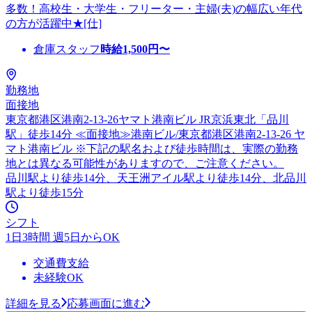
多数！高校生・大学生・フリーター・主婦(夫)の幅広い年代
の方が活躍中★[仕]
倉庫スタッフ
時給
1,500
円〜
勤務地
面接地
東京都港区港南2-13-26ヤマト港南ビル JR京浜東北「品川
駅」徒歩14分 ≪面接地≫港南ビル/東京都港区港南2-13-26 ヤ
マト港南ビル ※下記の駅名および徒歩時間は、実際の勤務
地とは異なる可能性がありますので、ご注意ください。
品川駅より徒歩14分、天王洲アイル駅より徒歩14分、北品川
駅より徒歩15分
シフト
1日3時間 週5日からOK
交通費支給
未経験OK
詳細を見る
応募画面に進む