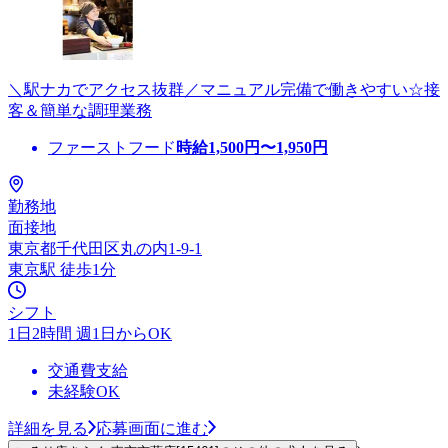
＼駅ナカでアクセス抜群／マニュアル完備で働きやすい☆接
客＆簡単な調理業務
ファーストフード
時給
1,500
円〜
1,950
円
勤務地
面接地
東京都千代田区丸の内1-9-1
東京駅 徒歩1分
シフト
1日2時間 週1日からOK
交通費支給
未経験OK
詳細を見る
応募画面に進む