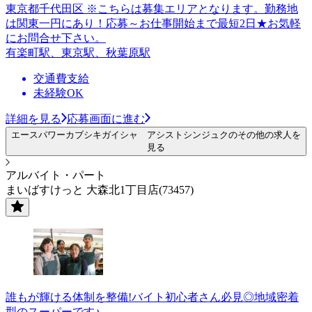
東京都千代田区 ※こちらは募集エリアとなります。勤務地
は関東一円にあり！応募～お仕事開始まで最短2日★お気軽
にお問合せ下さい。
有楽町駅、東京駅、秋葉原駅
交通費支給
未経験OK
詳細を見る
応募画面に進む
エースパワーカブシキガイシャ アシストシンジュクのその他の求人を
見る
アルバイト・パート
まいばすけっと 大森北1丁目店(73457)
誰もが輝ける体制を整備!バイト初心者さん必見◎地域密着
型のスーパーです♪