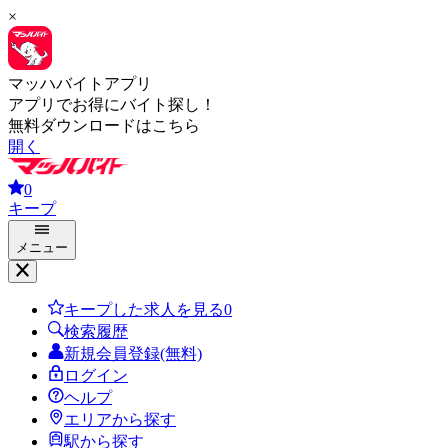
×
マッハバイトアプリ
アプリでお得にバイト探し！
無料ダウンロードはこちら
開く
0
キープ
メニュー
キープした求人を見る
0
検索履歴
新規会員登録(無料)
ログイン
ヘルプ
エリアから探す
駅から探す