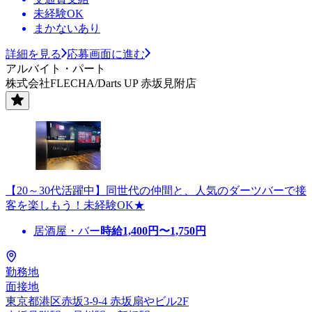
未経験OK
まかないあり
詳細を見る
応募画面に進む
アルバイト・パート
株式会社FLECHA/Darts UP 赤坂見附店
【20～30代活躍中】同世代の仲間と、人気のダーツバーで接
客を楽しもう！未経験OK★
居酒屋・バー
時給
1,400
円〜
1,750
円
勤務地
面接地
東京都港区赤坂3-9-4 赤坂扇やビル2F