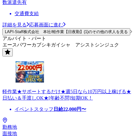
数派遣先有
交通費支給
詳細を見る
応募画面に進む
LAPI-Staff株式会社 本社/軽作業【日夜勤】(1)のその他の求人を見る
アルバイト・パート
エースパワーカブシキガイシャ アシストシンジュク
軽作業★サポートするだけ★週5日なら10万円以上稼げる★
日払い＆手渡しOK★[年齢不問]短期OK！
イベントスタッフ
日給
22,000
円〜
勤務地
面接地