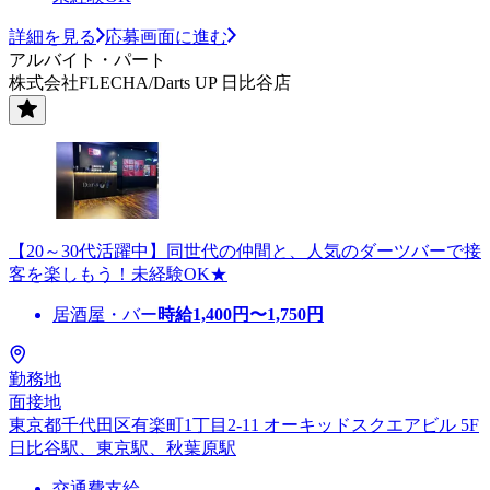
詳細を見る
応募画面に進む
アルバイト・パート
株式会社FLECHA/Darts UP 日比谷店
【20～30代活躍中】同世代の仲間と、人気のダーツバーで接
客を楽しもう！未経験OK★
居酒屋・バー
時給
1,400
円〜
1,750
円
勤務地
面接地
東京都千代田区有楽町1丁目2-11 オーキッドスクエアビル 5F
日比谷駅、東京駅、秋葉原駅
交通費支給