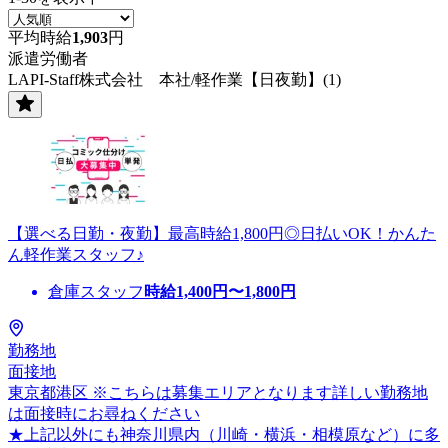
平均時給
1,903
円
派遣労働者
LAPI-Staff株式会社 本社/軽作業【日夜勤】(1)
【選べる日勤・夜勤】最高時給1,800円◎日払いOK！かんた
ん軽作業スタッフ♪
倉庫スタッフ
時給
1,400
円〜
1,800
円
勤務地
面接地
東京都港区 ※こちらは募集エリアとなります詳しい勤務地
は面接時にお尋ねください
★上記以外にも神奈川県内（川崎・横浜・相模原など）に多