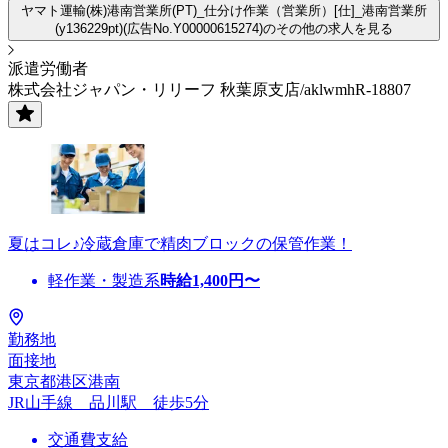
ヤマト運輸(株)港南営業所(PT)_仕分け作業（営業所）[仕]_港南営業所
(y136229pt)(広告No.Y00000615274)のその他の求人を見る
派遣労働者
株式会社ジャパン・リリーフ 秋葉原支店/aklwmhR-18807
夏はコレ♪冷蔵倉庫で精肉ブロックの保管作業！
軽作業・製造系
時給
1,400
円〜
勤務地
面接地
東京都港区港南
JR山手線 品川駅 徒歩5分
交通費支給