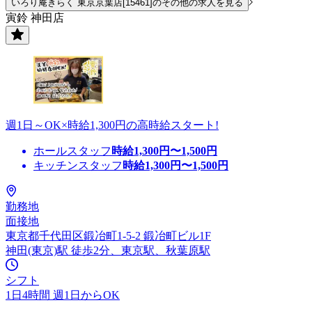
いろり庵きらく 東京京葉店[15461]のその他の求人を見る
寅鈴 神田店
週1日～OK×時給1,300円の高時給スタート!
ホールスタッフ
時給
1,300
円〜
1,500
円
キッチンスタッフ
時給
1,300
円〜
1,500
円
勤務地
面接地
東京都千代田区鍛冶町1-5-2 鍛冶町ビル1F
神田(東京)駅 徒歩2分、東京駅、秋葉原駅
シフト
1日4時間 週1日からOK