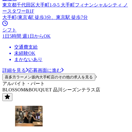
東京都千代田区大手町1-9-5 大手町フィナンシャルシティ ノ
ースタワーB1F
大手町(東京)駅 徒歩3分、東京駅 徒歩7分
シフト
1日5時間 週1日からOK
交通費支給
未経験OK
まかないあり
詳細を見る
応募画面に進む
喜多方ラーメン坂内大手町店のその他の求人を見る
アルバイト・パート
BLOSSOM&BOUQUET 品川シーズンテラス店