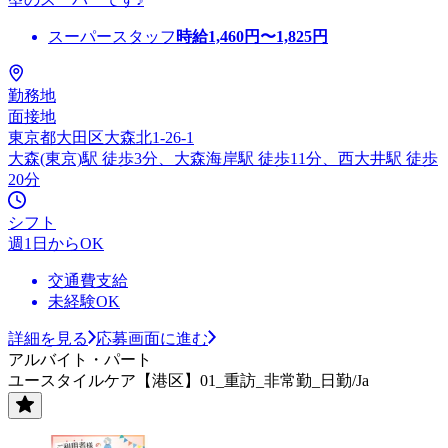
スーパースタッフ
時給
1,460
円〜
1,825
円
勤務地
面接地
東京都大田区大森北1-26-1
大森(東京)駅 徒歩3分、大森海岸駅 徒歩11分、西大井駅 徒歩
20分
シフト
週1日からOK
交通費支給
未経験OK
詳細を見る
応募画面に進む
アルバイト・パート
ユースタイルケア【港区】01_重訪_非常勤_日勤/Ja