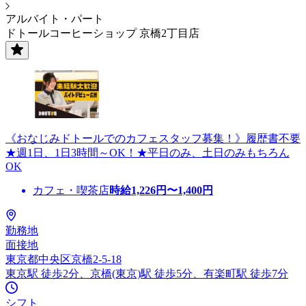
アルバイト・パート
ドトールコーヒーショップ 京橋2丁目店
《おなじみドトールでのカフェスタッフ募集！》履歴書不要
★週1日、1日3時間～OK！★平日のみ、土日のみもちろん
OK
カフェ・喫茶店
時給
1,226
円〜
1,400
円
勤務地
面接地
東京都中央区京橋2-5-18
東京駅 徒歩2分、京橋(東京)駅 徒歩5分、有楽町駅 徒歩7分
シフト