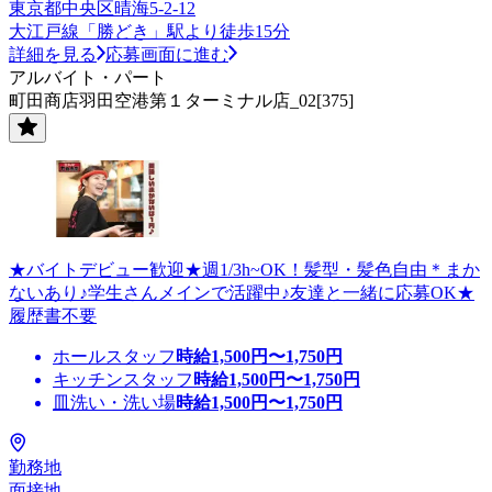
東京都中央区晴海5-2-12
大江戸線「勝どき」駅より徒歩15分
詳細を見る
応募画面に進む
アルバイト・パート
町田商店羽田空港第１ターミナル店_02[375]
★バイトデビュー歓迎★週1/3h~OK！髪型・髪色自由＊まか
ないあり♪学生さんメインで活躍中♪友達と一緒に応募OK★
履歴書不要
ホールスタッフ
時給
1,500
円〜
1,750
円
キッチンスタッフ
時給
1,500
円〜
1,750
円
皿洗い・洗い場
時給
1,500
円〜
1,750
円
勤務地
面接地