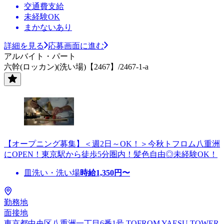
交通費支給
未経験OK
まかないあり
詳細を見る
応募画面に進む
アルバイト・パート
六幹(ロッカン)(洗い場)【2467】/2467-1-a
【オープニング募集】＜週2日～OK！＞今秋トフロム八重洲
にOPEN！東京駅から徒歩5分圏内！髪色自由◎未経験OK！
皿洗い・洗い場
時給
1,350
円〜
勤務地
面接地
東京都中央区八重洲一丁目6番1号 TOFROM YAESU TOWER