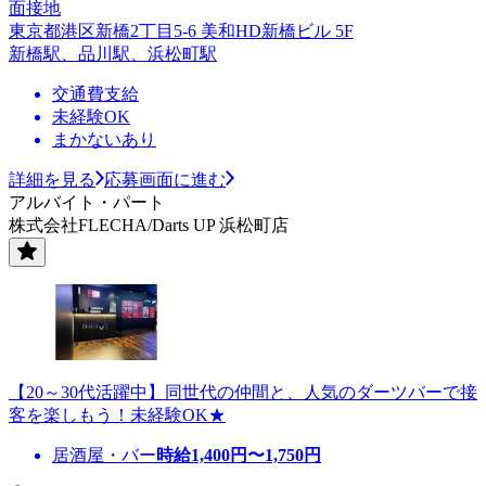
面接地
東京都港区新橋2丁目5-6 美和HD新橋ビル 5F
新橋駅、品川駅、浜松町駅
交通費支給
未経験OK
まかないあり
詳細を見る
応募画面に進む
アルバイト・パート
株式会社FLECHA/Darts UP 浜松町店
【20～30代活躍中】同世代の仲間と、人気のダーツバーで接
客を楽しもう！未経験OK★
居酒屋・バー
時給
1,400
円〜
1,750
円