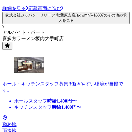
詳細を見る
応募画面に進む
株式会社ジャパン・リリーフ 秋葉原支店/aklwmhR-18807のその他の求
人を見る
アルバイト・パート
喜多方ラーメン坂内大手町店
ホール・キッチンスタッフ募集!!働きやすい環境が自慢で
す。
ホールスタッフ
時給
1,400
円〜
キッチンスタッフ
時給
1,400
円〜
勤務地
面接地