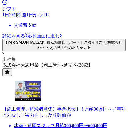
シフト
1日3時間 週1日からOK
交通費支給
詳細を見る
応募画面に進む
HAIR SALON IWASAKI 東京梅島店［パート］スタイリスト(株式会社
ハクブン)のその他の求人を見る
正社員
株式会社大志興業【施工管理-足立区-B063】
【施工管理／経験者募集】事業拡大中！月給30万円～／年功
序列なし！実力をしっかり評価◎
建築・造園スタッフ
月給
300,000
円〜
600,000
円