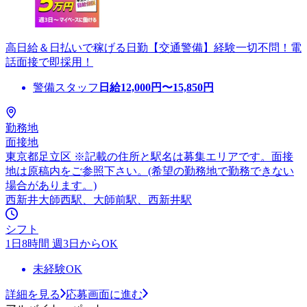
高日給＆日払いで稼げる日勤【交通警備】経験一切不問！電
話面接で即採用！
警備スタッフ
日給
12,000
円〜
15,850
円
勤務地
面接地
東京都足立区 ※記載の住所と駅名は募集エリアです。面接
地は原稿内をご参照下さい。(希望の勤務地で勤務できない
場合があります。)
西新井大師西駅、大師前駅、西新井駅
シフト
1日8時間 週3日からOK
未経験OK
詳細を見る
応募画面に進む