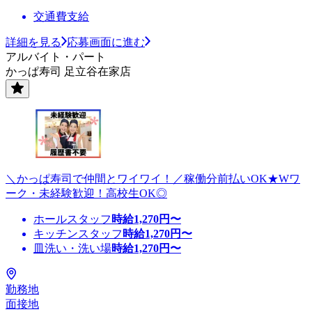
交通費支給
詳細を見る
応募画面に進む
アルバイト・パート
かっぱ寿司 足立谷在家店
＼かっぱ寿司で仲間とワイワイ！／稼働分前払いOK★Wワ
ーク・未経験歓迎！高校生OK◎
ホールスタッフ
時給
1,270
円〜
キッチンスタッフ
時給
1,270
円〜
皿洗い・洗い場
時給
1,270
円〜
勤務地
面接地