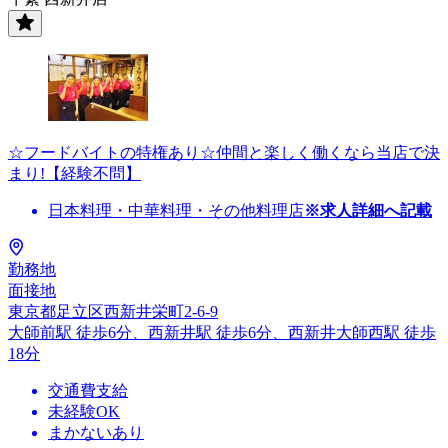
☆フードバイトの特権あり☆仲間と楽しく働くなら当店で決
まり!【経験不問】
日本料理・中華料理・その他料理店
※求人詳細へ記載
勤務地
面接地
東京都足立区西新井栄町2-6-9
大師前駅 徒歩6分、西新井駅 徒歩6分、西新井大師西駅 徒歩
18分
交通費支給
未経験OK
まかないあり