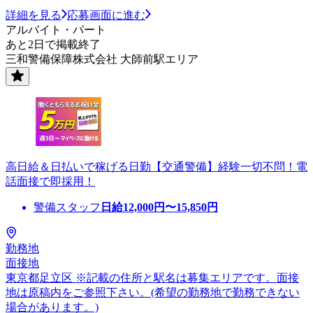
詳細を見る
応募画面に進む
アルバイト・パート
あと2日で掲載終了
三和警備保障株式会社 大師前駅エリア
高日給＆日払いで稼げる日勤【交通警備】経験一切不問！電
話面接で即採用！
警備スタッフ
日給
12,000
円〜
15,850
円
勤務地
面接地
東京都足立区 ※記載の住所と駅名は募集エリアです。面接
地は原稿内をご参照下さい。(希望の勤務地で勤務できない
場合があります。)