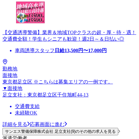
【交通誘導警備】業界＆地域TOPクラスの超・厚・待・遇！
交通費全額！学生もシニアも歓迎！週2日～＆日払い◎
車両誘導スタッフ
日給
13,500
円〜
17,000
円
勤務地
面接地
東京都足立区 ※こちらは募集エリアの一例です。
▼面接地
足立支社：東京都足立区千住旭町44-13
交通費支給
未経験OK
詳細を見る
応募画面に進む
サンエス警備保障株式会社 足立支社(9)のその他の求人を見る
派遣労働者