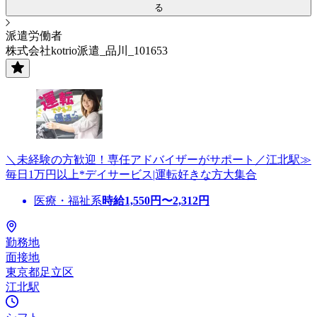
る
派遣労働者
株式会社kotrio派遣_品川_101653
＼未経験の方歓迎！専任アドバイザーがサポート／江北駅≫
毎日1万円以上*デイサービス|運転好きな方大集合
医療・福祉系
時給
1,550
円〜
2,312
円
勤務地
面接地
東京都足立区
江北駅