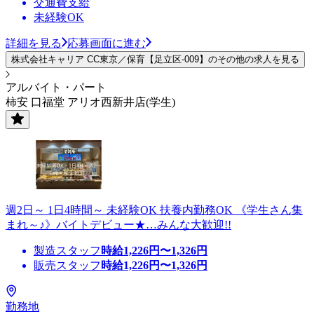
交通費支給
未経験OK
詳細を見る
応募画面に進む
株式会社キャリア CC東京／保育【足立区-009】のその他の求人を見る
アルバイト・パート
柿安 口福堂 アリオ西新井店(学生)
週2日～ 1日4時間～ 未経験OK 扶養内勤務OK 《学生さん集
まれ～♪》バイトデビュー★…みんな大歓迎!!
製造スタッフ
時給
1,226
円〜
1,326
円
販売スタッフ
時給
1,226
円〜
1,326
円
勤務地