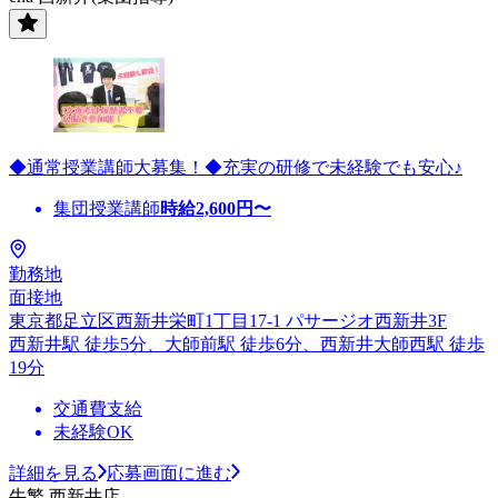
◆通常授業講師大募集！◆充実の研修で未経験でも安心♪
集団授業講師
時給
2,600
円〜
勤務地
面接地
東京都足立区西新井栄町1丁目17-1 パサージオ西新井3F
西新井駅 徒歩5分、大師前駅 徒歩6分、西新井大師西駅 徒歩
19分
交通費支給
未経験OK
詳細を見る
応募画面に進む
牛繁 西新井店