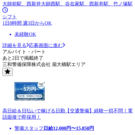
大師前駅、西新井大師西駅、谷在家駅、西新井駅、竹ノ塚駅
シフト
1日8時間 週3日からOK
未経験OK
詳細を見る
応募画面に進む
アルバイト・パート
あと2日で掲載終了
三和警備保障株式会社 扇大橋駅エリア
高日給＆日払いで稼げる日勤【交通警備】経験一切不問！電
話面接で即採用！
警備スタッフ
日給
12,000
円〜
15,850
円