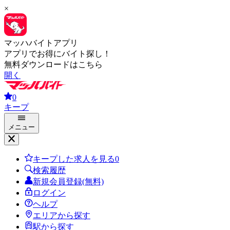
×
マッハバイトアプリ
アプリでお得にバイト探し！
無料ダウンロードはこちら
開く
0
キープ
メニュー
キープした求人を見る
0
検索履歴
新規会員登録(無料)
ログイン
ヘルプ
エリアから探す
駅から探す