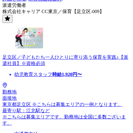
派遣労働者
株式会社キャリア CC東京／保育【足立区-009】
足立区／子どもたち一人ひとりに寄り添う保育を実践♪【派
遣社員】※資格必須
幼児教育スタッフ
時給
1,920
円〜
勤務地
面接地
東京都足立区 ※こちらは募集エリアの一例となります。
最寄り駅：江北駅など
※こちらは募集エリアです。勤務地は全国に多数ございま
す。