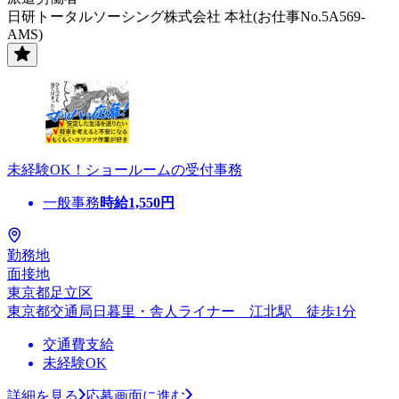
日研トータルソーシング株式会社 本社(お仕事No.5A569-
AMS)
未経験OK！ショールームの受付事務
一般事務
時給
1,550
円
勤務地
面接地
東京都足立区
東京都交通局日暮里・舎人ライナー 江北駅 徒歩1分
交通費支給
未経験OK
詳細を見る
応募画面に進む