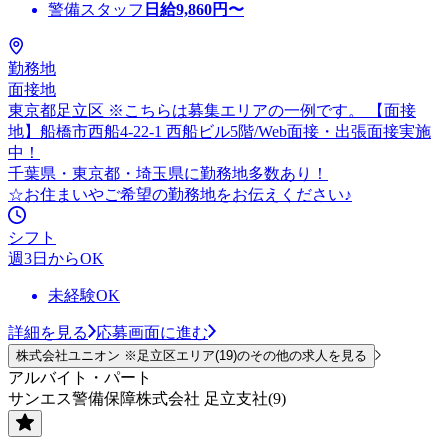
警備スタッフ
日給
9,860
円〜
勤務地
面接地
東京都足立区 ※こちらは募集エリアの一例です。 【面接
地】船橋市西船4-22-1 西船ビル5階/Web面接・出張面接実施
中！
千葉県・東京都・埼玉県に勤務地多数あり！
☆お住まいやご希望の勤務地をお伝えください♪
シフト
週3日からOK
未経験OK
詳細を見る
応募画面に進む
株式会社ユニオン ※足立区エリア(19)のその他の求人を見る
アルバイト・パート
サンエス警備保障株式会社 足立支社(9)