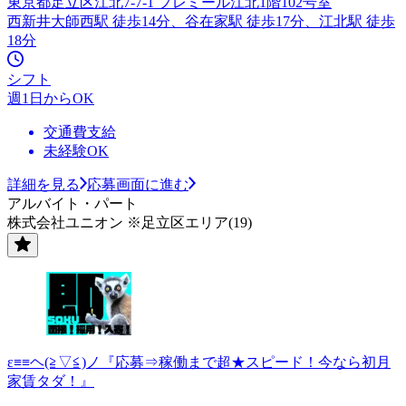
東京都足立区江北7-7-1 プレミール江北1階102号室
西新井大師西駅 徒歩14分、谷在家駅 徒歩17分、江北駅 徒歩
18分
シフト
週1日からOK
交通費支給
未経験OK
詳細を見る
応募画面に進む
アルバイト・パート
株式会社ユニオン ※足立区エリア(19)
ε≡≡ヘ(≧▽≦)ノ『応募⇒稼働まで超★スピード！今なら初月
家賃タダ！』