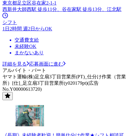
東京都足立区谷在家2-1-1
西新井大師西駅 徒歩11分、谷在家駅 徒歩13分、江北駅
シフト
1日2時間 週2日からOK
交通費支給
未経験OK
まかないあり
詳細を見る
応募画面に進む
アルバイト・パート
ヤマト運輸(株)足立扇3丁目営業所(PT)_仕分け作業（営業
所）[仕]_足立扇3丁目営業所(y020179pt)(広告
No.Y00000613720)
《長期》未経験者歓迎！簡単仕分け作業★シフト相談可