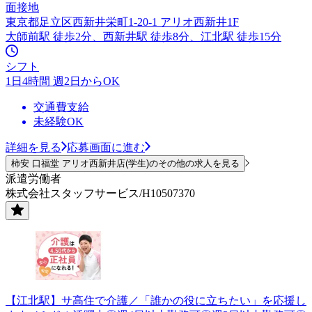
面接地
東京都足立区西新井栄町1-20-1 アリオ西新井1F
大師前駅 徒歩2分、西新井駅 徒歩8分、江北駅 徒歩15分
シフト
1日4時間 週2日からOK
交通費支給
未経験OK
詳細を見る
応募画面に進む
柿安 口福堂 アリオ西新井店(学生)のその他の求人を見る
派遣労働者
株式会社スタッフサービス/H10507370
【江北駅】サ高住で介護／「誰かの役に立ちたい」を応援し