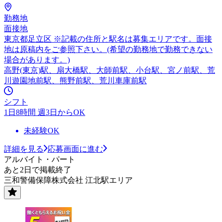
勤務地
面接地
東京都足立区 ※記載の住所と駅名は募集エリアです。面接
地は原稿内をご参照下さい。(希望の勤務地で勤務できない
場合があります。)
高野(東京)駅、扇大橋駅、大師前駅、小台駅、宮ノ前駅、荒
川遊園地前駅、熊野前駅、荒川車庫前駅
シフト
1日8時間 週3日からOK
未経験OK
詳細を見る
応募画面に進む
アルバイト・パート
あと2日で掲載終了
三和警備保障株式会社 江北駅エリア