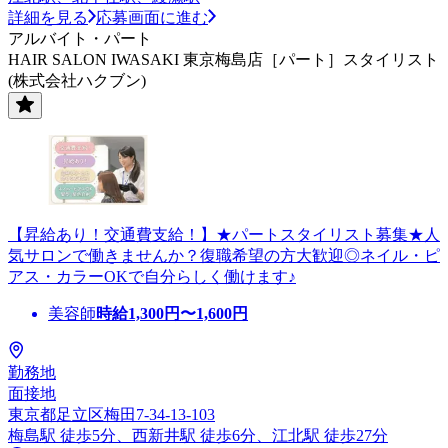
詳細を見る
応募画面に進む
アルバイト・パート
HAIR SALON IWASAKI 東京梅島店［パート］スタイリスト
(株式会社ハクブン)
【昇給あり！交通費支給！】★パートスタイリスト募集★人
気サロンで働きませんか？復職希望の方大歓迎◎ネイル・ピ
アス・カラーOKで自分らしく働けます♪
美容師
時給
1,300
円〜
1,600
円
勤務地
面接地
東京都足立区梅田7-34-13-103
梅島駅 徒歩5分、西新井駅 徒歩6分、江北駅 徒歩27分