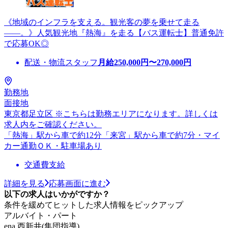
《地域のインフラを支える。観光客の夢を乗せて走る
――。》人気観光地『熱海』を走る【バス運転士】普通免許
で応募OK◎
配送・物流スタッフ
月給
250,000
円〜
270,000
円
勤務地
面接地
東京都足立区 ※こちらは勤務エリアになります。詳しくは
求人内をご確認ください。
「熱海」駅から車で約12分「来宮」駅から車で約7分・マイ
カー通勤ＯＫ・駐車場あり
交通費支給
詳細を見る
応募画面に進む
以下の求人はいかがですか？
条件を緩めてヒットした求人情報をピックアップ
アルバイト・パート
ena 西新井(集団指導)