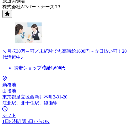
派遣労働者
株式会社APパートナーズ/13
＼月収30万～可／未経験でも高時給1600円～☆日払い可！20
代活躍中♪
携帯ショップ
時給
1,600
円
勤務地
面接地
東京都足立区西新井本町2-31-20
江北駅、北千住駅、綾瀬駅
シフト
1日8時間 週5日からOK