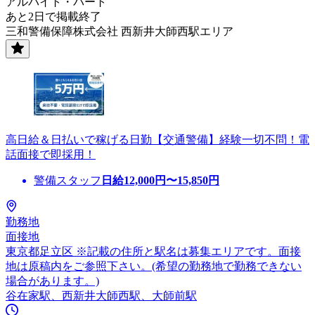
アルバイト・パート
あと2日で掲載終了
三和警備保障株式会社 西新井大師西駅エリア
高日給＆日払いで稼げる日勤【交通警備】経験一切不問！電
話面接で即採用！
警備スタッフ
日給
12,000
円〜
15,850
円
勤務地
面接地
東京都足立区 ※記載の住所と駅名は募集エリアです。面接
地は原稿内をご参照下さい。(希望の勤務地で勤務できない
場合があります。)
谷在家駅、西新井大師西駅、大師前駅