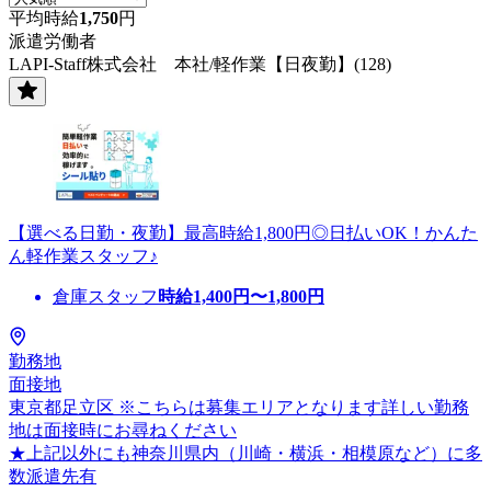
平均時給
1,750
円
派遣労働者
LAPI-Staff株式会社 本社/軽作業【日夜勤】(128)
【選べる日勤・夜勤】最高時給1,800円◎日払いOK！かんた
ん軽作業スタッフ♪
倉庫スタッフ
時給
1,400
円〜
1,800
円
勤務地
面接地
東京都足立区 ※こちらは募集エリアとなります詳しい勤務
地は面接時にお尋ねください
★上記以外にも神奈川県内（川崎・横浜・相模原など）に多
数派遣先有