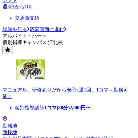
シフト
週3日からOK
交通費支給
詳細を見る
応募画面に進む
アルバイト・パート
個別指導キャンパス 江北校
マニュアル、研修ありだから安心♪週1回、1コマ～勤務可
能！
個別指導講師
1コマ(80分)
2,000
円〜
勤務地
面接地