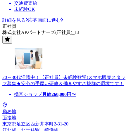
交通費支給
未経験OK
詳細を見る
応募画面に進む
正社員
株式会社APパートナーズ(正社員)_13
20～30代活躍中！【正社員】未経験歓迎!スマホ販売スタッ
フ募集★安心の手厚い研修＆働きやすさ抜群の環境です！
携帯ショップ
月給
260,000
円〜
勤務地
面接地
東京都足立区西新井本町2-31-20
江北駅、北千住駅、綾瀬駅