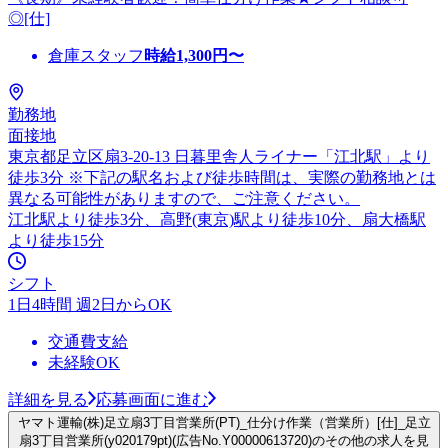
◎[仕]
倉庫スタッフ
時給
1,300
円〜
勤務地
面接地
東京都足立区扇3-20-13 日暮里舎人ライナー「江北駅」より
徒歩3分 ※下記の駅名および徒歩時間は、実際の勤務地とは
異なる可能性がありますので、ご注意ください。
江北駅より徒歩3分、高野(東京)駅より徒歩10分、扇大橋駅
より徒歩15分
シフト
1日4時間 週2日からOK
交通費支給
未経験OK
詳細を見る
応募画面に進む
ヤマト運輸(株)足立扇3丁目営業所(PT)_仕分け作業（営業所）[仕]_足立
扇3丁目営業所(y020179pt)(広告No.Y00000613720)のその他の求人を見