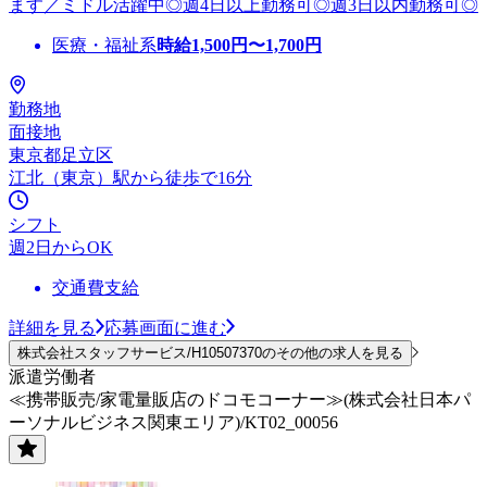
ます／ミドル活躍中◎週4日以上勤務可◎週3日以内勤務可◎
医療・福祉系
時給
1,500
円〜
1,700
円
勤務地
面接地
東京都足立区
江北（東京）駅から徒歩で16分
シフト
週2日からOK
交通費支給
詳細を見る
応募画面に進む
株式会社スタッフサービス/H10507370のその他の求人を見る
派遣労働者
≪携帯販売/家電量販店のドコモコーナー≫(株式会社日本パ
ーソナルビジネス関東エリア)/KT02_00056