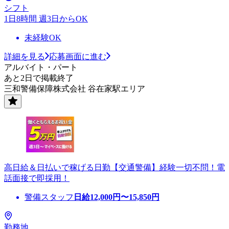
シフト
1日8時間 週3日からOK
未経験OK
詳細を見る
応募画面に進む
アルバイト・パート
あと2日で掲載終了
三和警備保障株式会社 谷在家駅エリア
高日給＆日払いで稼げる日勤【交通警備】経験一切不問！電
話面接で即採用！
警備スタッフ
日給
12,000
円〜
15,850
円
勤務地