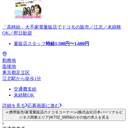
「高時給」大手家電量販店でドコモの販売／江北／未経験
OK／即日歓迎
量販店スタッフ
時給
1,500
円〜
1,600
円
勤務地
面接地
東京都足立区
江北駅から徒歩1分
交通費支給
未経験OK
詳細を見る
応募画面に進む
≪携帯販売/家電量販店のドコモコーナー≫(株式会社日本パーソナルビ
ジネス関東エリア)/KT02_00056のその他の求人を見る