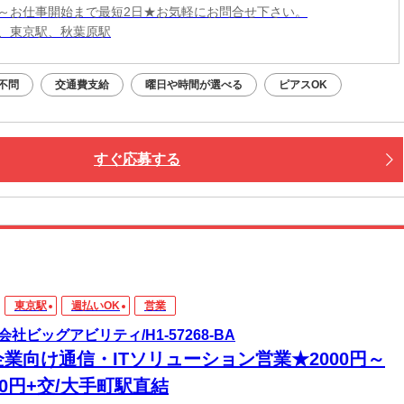
～お仕事開始まで最短2日★お気軽にお問合せ下さい。
、東京駅、秋葉原駅
不問
交通費支給
曜日や時間が選べる
ピアスOK
すぐ応募する
東京駅
週払いOK
営業
会社ビッグアビリティ/H1-57268-BA
企業向け通信・ITソリューション営業★2000円～
00円+交/大手町駅直結