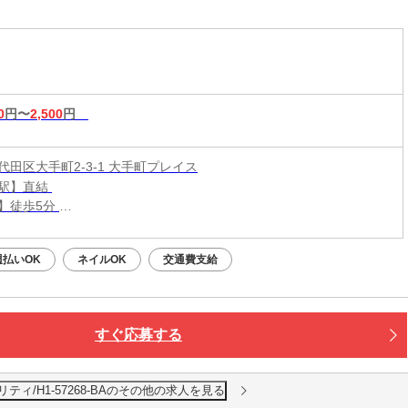
0
円〜
2,500
円
代田区大手町2-3-1 大手町プレイス
駅】直結
】徒歩5分
】徒歩12分
週払いOK
ネイルOK
交通費支給
すぐ応募する
ィ/H1-57268-BAのその他の求人を見る