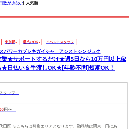
日数が少ない
人気順
東京駅
週払いOK
イベントスタッフ
スパワーカブシキガイシャ アシストシンジュク
作業★サポートするだけ★週5日なら10万円以上稼
る★日払い＆手渡しOK★[年齢不問]短期OK！
トスタッフ
00
円〜
代田区 ※こちらは募集エリアとなります。勤務地は関東一円にあ