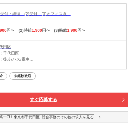
・受付・経理 (2)受付 (3)オフィス系
,900
円〜
(2)時給
1,900
円〜
(3)時給
1,900
円〜
代田区
：千代田区
：徒歩/バス/電車
：大手町駅から徒歩5分
給
未経験歓迎
すぐ応募する
第一CU_東京都千代田区_総合事務のその他の求人を見る