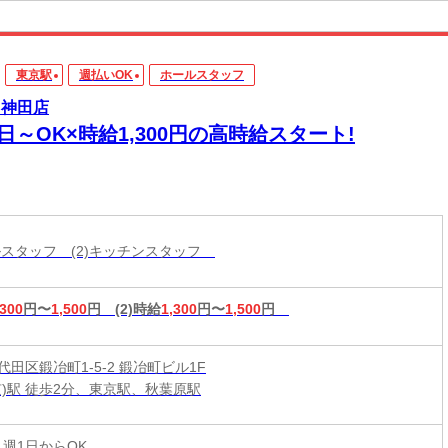
東京駅
週払いOK
ホールスタッフ
 神田店
日～OK×時給1,300円の高時給スタート!
ールスタッフ (2)キッチンスタッフ
,300
円〜
1,500
円
(2)時給
1,300
円〜
1,500
円
田区鍛冶町1-5-2 鍛冶町ビル1F
京)駅 徒歩2分、東京駅、秋葉原駅
 週1日からOK