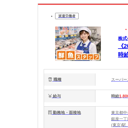
派遣労働者
株式
《
時給
o
ッ
職種
スーパ
給与
時給
1,80
勤務地・面接地
東京都中
銀座一丁
(東京)