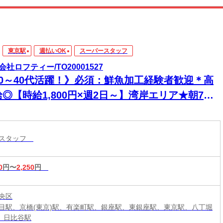
東京駅
週払いOK
スーパースタッフ
会社ロフティー/TO20001527
20～40代活躍！》必須：鮮魚加工経験者歓迎＊高
◎【時給1,800円×週2日～】湾岸エリア★朝7時
r8時スタートで午後が充実！スーパー鮮魚加工スタ
フ｜20代～50代男女活躍中
ースタッフ
0
円〜
2,250
円
央区
目駅、京橋(東京)駅、有楽町駅、銀座駅、東銀座駅、東京駅、八丁堀
駅、日比谷駅