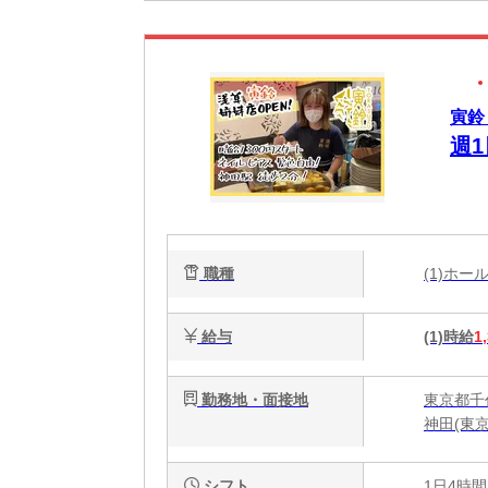
寅鈴
週1
職種
(1)ホ
給与
(1)時給
1
勤務地・面接地
東京都千代
神田(東
シフト
1日4時間