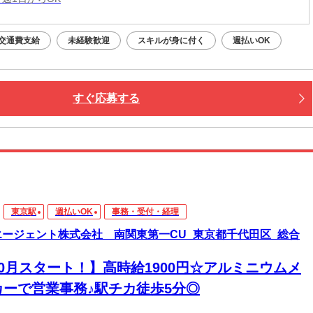
交通費支給
未経験歓迎
スキルが身に付く
週払いOK
すぐ応募する
東京駅
週払いOK
事務・受付・経理
エージェント株式会社 南関東第一CU_東京都千代田区_総合
10月スタート！】高時給1900円☆アルミニウムメ
カーで営業事務♪駅チカ徒歩5分◎