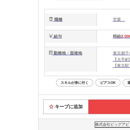
職種
営業
給与
時給
2,00
勤務地・面接地
東京都千
【大手町
【東京駅
【神田駅
スキルが身に付く
ピアスOK
キープに追加
株式会社ビッグアビリテ