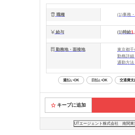
職種
(1)事務
給与
(1)時給
1
勤務地・面接地
東京都千
勤務詳細
通勤方法
最寄り駅
週払いOK
日払いOK
交通費支
キープに追加
UTエージェント株式会社 南関東