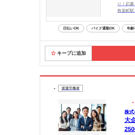
り！応募
有楽町駅
日払いOK
バイク通勤OK
年齢
キープに追加
派遣労働者
株式
大
25