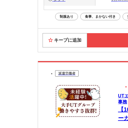
制服あり
食事、まかない付き
キープに追加
派遣労働者
UT
事務
【
ー