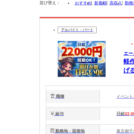
並び替え：
おすすめ
新着順
高収入
勤務
アルバイト・パート
エー
軽
げ
職種
イベン
給与
日給
22,0
勤務地・面接地
東京都千