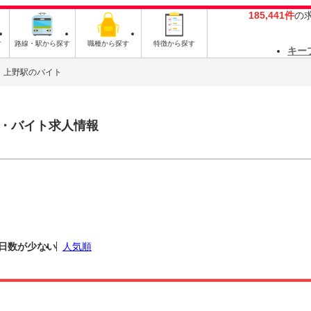
185,441件
の
す
路線・駅から探す
職種から探す
特徴から探す
キー
上野駅のバイト
・バイト求人情報
日数が少ない
人気順