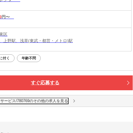
0
円〜
東区
、上野駅、浅草(東武・都営・メトロ)駅
に付く
年齢不問
すぐ応募する
サービス/780769のその他の求人を見る