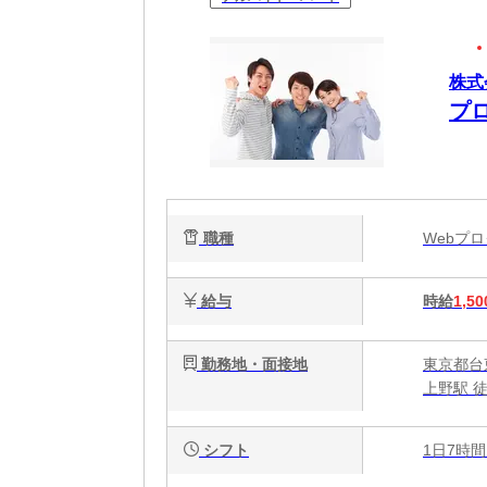
株式
プ
職種
Webプ
給与
時給
1,50
勤務地・面接地
東京都台東
上野駅 
シフト
1日7時間