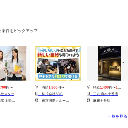
る案件をピックアップ
,700
円〜
時給
1,800
円〜
時給
1,400
円〜
1,500
円
ービス/794621
株式会社SDC
三六 麻布十番店
東武・都営・メトロ)駅
東京国際クルーズターミナル駅
麻布十番駅
一覧を見