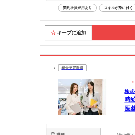
契約社員登用あり
スキルが身に付く
キープに追加
紹介予定派遣
株式
時給
医
職種
Webデ