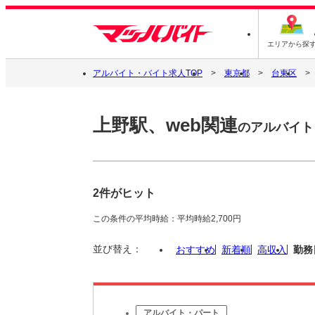
エリアから探
アルバイト・バイト求人TOP
東京都
台東区
上野駅、web関連
のアルバイト
2件がヒット
この条件の平均時給：平均時給2,700円
並び替え：
おすすめ
新着順
高収入
勤務
アルバイト・パート