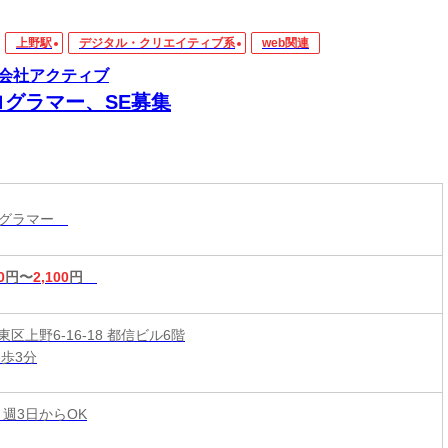
上野駅
デジタル・クリエイティブ系
web関連
会社アクティブ
ログラマー、SE募集
ログラマー
0
円〜
2,100
円
区上野6-16-18 都信ビル6階
徒歩3分
 週3日からOK