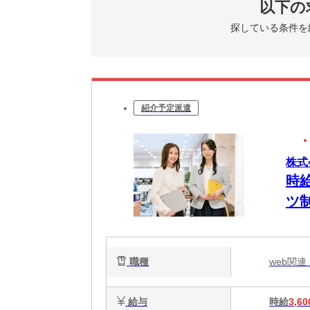
以下の
探している条件を
紹介予定派遣
株式
時給
ツ
職種
web関
給与
時給
3,60