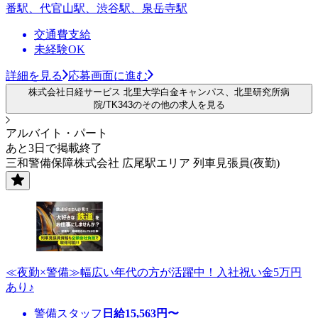
番駅、代官山駅、渋谷駅、泉岳寺駅
交通費支給
未経験OK
詳細を見る
応募画面に進む
株式会社日経サービス 北里大学白金キャンパス、北里研究所病
院/TK343のその他の求人を見る
アルバイト・パート
あと3日で掲載終了
三和警備保障株式会社 広尾駅エリア 列車見張員(夜勤)
≪夜勤×警備≫幅広い年代の方が活躍中！入社祝い金5万円
あり♪
警備スタッフ
日給
15,563
円〜