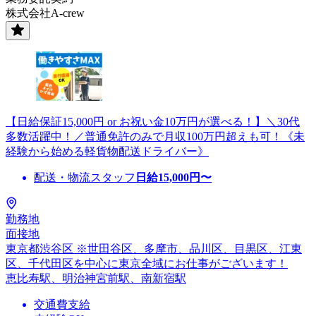
株式会社A-crew
【日給保証15,000円 or お祝い金10万円が選べる！】＼30代
多数活躍中！／普通免許のみで月収100万円超えも可！《未
経験から始める軽貨物配送ドライバー》
配送・物流スタッフ
日給
15,000
円〜
勤務地
面接地
東京都渋谷区 ※世田谷区、多摩市、品川区、目黒区、江東
区、千代田区を中心に東京全域にお仕事がございます！
恵比寿駅、明治神宮前駅、南新宿駅
交通費支給