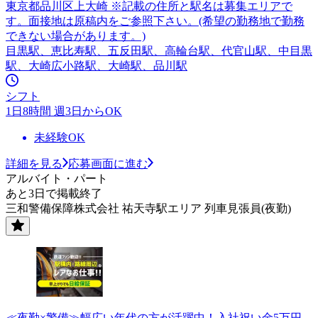
東京都品川区上大崎 ※記載の住所と駅名は募集エリアで
す。面接地は原稿内をご参照下さい。(希望の勤務地で勤務
できない場合があります。)
目黒駅、恵比寿駅、五反田駅、高輪台駅、代官山駅、中目黒
駅、大崎広小路駅、大崎駅、品川駅
シフト
1日8時間 週3日からOK
未経験OK
詳細を見る
応募画面に進む
アルバイト・パート
あと3日で掲載終了
三和警備保障株式会社 祐天寺駅エリア 列車見張員(夜勤)
≪夜勤×警備≫幅広い年代の方が活躍中！入社祝い金5万円