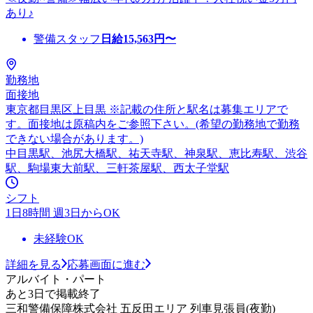
あり♪
警備スタッフ
日給
15,563
円〜
勤務地
面接地
東京都目黒区上目黒 ※記載の住所と駅名は募集エリアで
す。面接地は原稿内をご参照下さい。(希望の勤務地で勤務
できない場合があります。)
中目黒駅、池尻大橋駅、祐天寺駅、神泉駅、恵比寿駅、渋谷
駅、駒場東大前駅、三軒茶屋駅、西太子堂駅
シフト
1日8時間 週3日からOK
未経験OK
詳細を見る
応募画面に進む
アルバイト・パート
あと3日で掲載終了
三和警備保障株式会社 五反田エリア 列車見張員(夜勤)