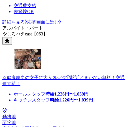
交通費支給
未経験OK
詳細を見る
応募画面に進む
アルバイト・パート
やじろべえeast【063】
☆健康志向の女子に大人気☆渋谷駅近／まかない無料！交通
費支給！
ホールスタッフ
時給
1,226
円〜
1,839
円
キッチンスタッフ
時給
1,226
円〜
1,839
円
勤務地
面接地