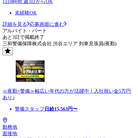
1日8時間 週3日からOK
未経験OK
詳細を見る
応募画面に進む
アルバイト・パート
あと3日で掲載終了
三和警備保障株式会社 渋谷エリア 列車見張員(夜勤)
≪夜勤×警備≫幅広い年代の方が活躍中！入社祝い金5万円
あり♪
警備スタッフ
日給
15,563
円〜
勤務地
面接地