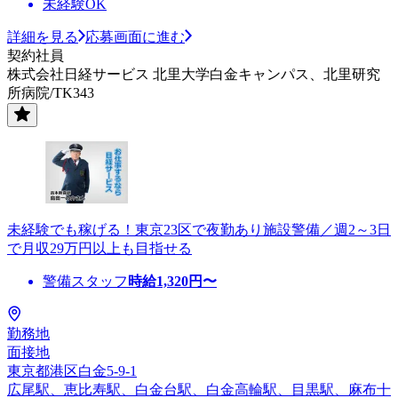
未経験OK
詳細を見る
応募画面に進む
契約社員
株式会社日経サービス 北里大学白金キャンパス、北里研究
所病院/TK343
未経験でも稼げる！東京23区で夜勤あり施設警備／週2～3日
で月収29万円以上も目指せる
警備スタッフ
時給
1,320
円〜
勤務地
面接地
東京都港区白金5-9-1
広尾駅、恵比寿駅、白金台駅、白金高輪駅、目黒駅、麻布十