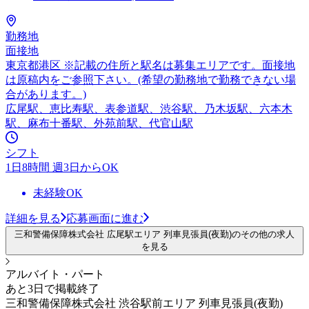
勤務地
面接地
東京都港区 ※記載の住所と駅名は募集エリアです。面接地
は原稿内をご参照下さい。(希望の勤務地で勤務できない場
合があります。)
広尾駅、恵比寿駅、表参道駅、渋谷駅、乃木坂駅、六本木
駅、麻布十番駅、外苑前駅、代官山駅
シフト
1日8時間 週3日からOK
未経験OK
詳細を見る
応募画面に進む
三和警備保障株式会社 広尾駅エリア 列車見張員(夜勤)のその他の求人
を見る
アルバイト・パート
あと3日で掲載終了
三和警備保障株式会社 渋谷駅前エリア 列車見張員(夜勤)