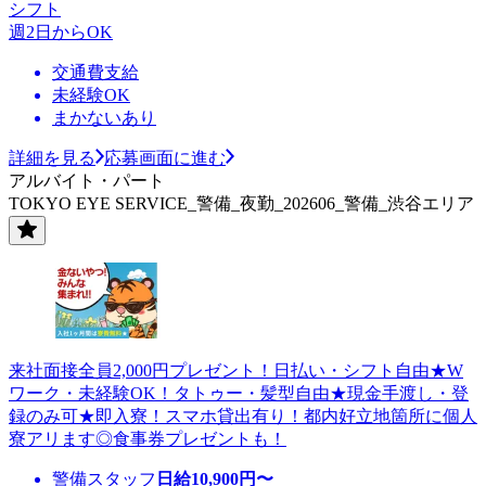
シフト
週2日からOK
交通費支給
未経験OK
まかないあり
詳細を見る
応募画面に進む
アルバイト・パート
TOKYO EYE SERVICE_警備_夜勤_202606_警備_渋谷エリア
来社面接全員2,000円プレゼント！日払い・シフト自由★W
ワーク・未経験OK！タトゥー・髪型自由★現金手渡し・登
録のみ可★即入寮！スマホ貸出有り！都内好立地箇所に個人
寮アリます◎食事券プレゼントも！
警備スタッフ
日給
10,900
円〜