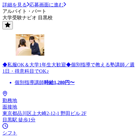
詳細を見る
応募画面に進む
アルバイト・パート
大学受験ナビオ 目黒校
◆私服OK＆大学1年生大歓迎◆個別指導で教える塾講師／週
1日・得意科目でOK♪
個別指導講師
時給
1,280
円〜
勤務地
面接地
東京都品川区上大崎2-12-1 野田ビル 2F
目黒駅 徒歩1分
シフト