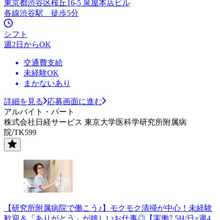
東京都渋谷区桜丘16-5 泉屋本店ビル
各線渋谷駅 徒歩5分
シフト
週2日からOK
交通費支給
未経験OK
まかないあり
詳細を見る
応募画面に進む
アルバイト・パート
株式会社日経サービス 東京大学医科学研究所附属病
院/TK599
【研究所附属病院で働こう♪】モクモク清掃が中心！未経験
歓迎＆「ありがとう」が嬉しいお仕事◎【実働7.5H/日×週4