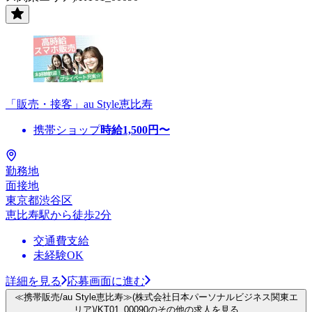
「販売・接客」au Style恵比寿
携帯ショップ
時給
1,500
円〜
勤務地
面接地
東京都渋谷区
恵比寿駅から徒歩2分
交通費支給
未経験OK
詳細を見る
応募画面に進む
≪携帯販売/au Style恵比寿≫(株式会社日本パーソナルビジネス関東エ
リア)/KT01_00090のその他の求人を見る