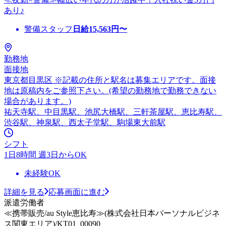
あり♪
警備スタッフ
日給
15,563
円〜
勤務地
面接地
東京都目黒区 ※記載の住所と駅名は募集エリアです。面接
地は原稿内をご参照下さい。(希望の勤務地で勤務できない
場合があります。)
祐天寺駅、中目黒駅、池尻大橋駅、三軒茶屋駅、恵比寿駅、
渋谷駅、神泉駅、西太子堂駅、駒場東大前駅
シフト
1日8時間 週3日からOK
未経験OK
詳細を見る
応募画面に進む
派遣労働者
≪携帯販売/au Style恵比寿≫(株式会社日本パーソナルビジネ
ス関東エリア)/KT01_00090