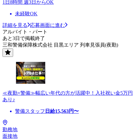
1日8時間 週3日からOK
未経験OK
詳細を見る
応募画面に進む
アルバイト・パート
あと3日で掲載終了
三和警備保障株式会社 目黒エリア 列車見張員(夜勤)
≪夜勤×警備≫幅広い年代の方が活躍中！入社祝い金5万円
あり♪
警備スタッフ
日給
15,563
円〜
勤務地
面接地