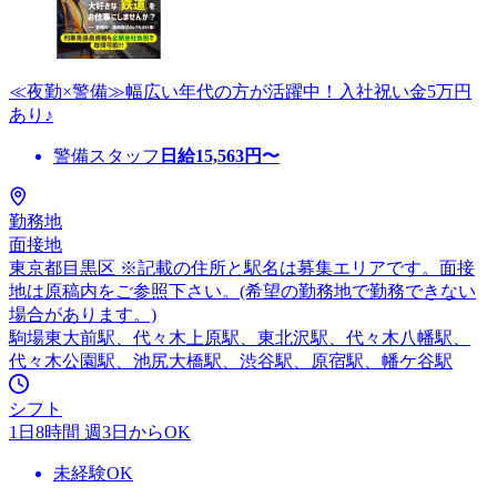
≪夜勤×警備≫幅広い年代の方が活躍中！入社祝い金5万円
あり♪
警備スタッフ
日給
15,563
円〜
勤務地
面接地
東京都目黒区 ※記載の住所と駅名は募集エリアです。面接
地は原稿内をご参照下さい。(希望の勤務地で勤務できない
場合があります。)
駒場東大前駅、代々木上原駅、東北沢駅、代々木八幡駅、
代々木公園駅、池尻大橋駅、渋谷駅、原宿駅、幡ケ谷駅
シフト
1日8時間 週3日からOK
未経験OK