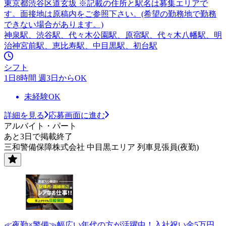
東京都渋谷区道玄坂 ※記載の住所と駅名は募集エリアで
す。面接地は原稿内をご参照下さい。(希望の勤務地で勤務
できない場合があります。)
神泉駅、渋谷駅、代々木公園駅、原宿駅、代々木八幡駅、明
治神宮前駅、恵比寿駅、中目黒駅、初台駅
シフト
1日8時間 週3日からOK
未経験OK
詳細を見る
応募画面に進む
アルバイト・パート
あと3日で掲載終了
三和警備保障株式会社 中目黒エリア 列車見張員(夜勤)
≪夜勤×警備≫幅広い年代の方が活躍中！入社祝い金5万円