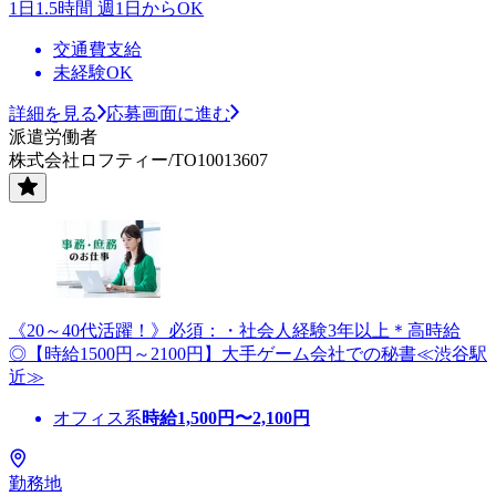
1日1.5時間 週1日からOK
交通費支給
未経験OK
詳細を見る
応募画面に進む
派遣労働者
株式会社ロフティー/TO10013607
《20～40代活躍！》必須：・社会人経験3年以上＊高時給
◎【時給1500円～2100円】大手ゲーム会社での秘書≪渋谷駅
近≫
オフィス系
時給
1,500
円〜
2,100
円
勤務地