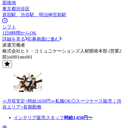
面接地
東京都渋谷区
原宿駅、渋谷駅、明治神宮前駅
シフト
1日8時間からOK
詳細を見る
応募画面に進む
派遣労働者
株式会社ヒト・コミュニケーションズ人材開発本部 (営業2
部)/s0f01stto001
≪月収安定×時給1650円≫私服OK◎スーツケース販売｜渋
谷エリア×長期勤務
インテリア販売スタッフ
時給
1,650
円〜