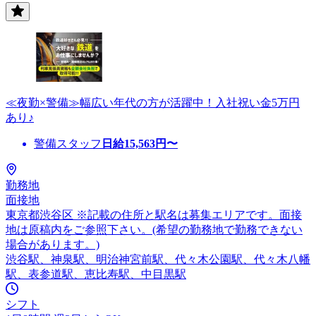
≪夜勤×警備≫幅広い年代の方が活躍中！入社祝い金5万円
あり♪
警備スタッフ
日給
15,563
円〜
勤務地
面接地
東京都渋谷区 ※記載の住所と駅名は募集エリアです。面接
地は原稿内をご参照下さい。(希望の勤務地で勤務できない
場合があります。)
渋谷駅、神泉駅、明治神宮前駅、代々木公園駅、代々木八幡
駅、表参道駅、恵比寿駅、中目黒駅
シフト