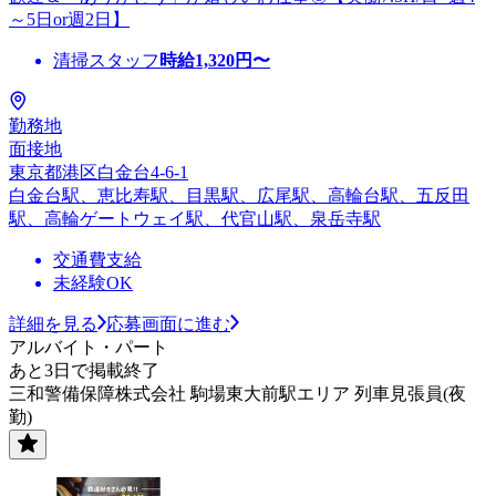
～5日or週2日】
清掃スタッフ
時給
1,320
円〜
勤務地
面接地
東京都港区白金台4-6-1
白金台駅、恵比寿駅、目黒駅、広尾駅、高輪台駅、五反田
駅、高輪ゲートウェイ駅、代官山駅、泉岳寺駅
交通費支給
未経験OK
詳細を見る
応募画面に進む
アルバイト・パート
あと3日で掲載終了
三和警備保障株式会社 駒場東大前駅エリア 列車見張員(夜
勤)