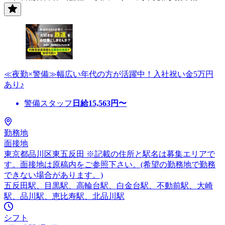
≪夜勤×警備≫幅広い年代の方が活躍中！入社祝い金5万円
あり♪
警備スタッフ
日給
15,563
円〜
勤務地
面接地
東京都品川区東五反田 ※記載の住所と駅名は募集エリアで
す。面接地は原稿内をご参照下さい。(希望の勤務地で勤務
できない場合があります。)
五反田駅、目黒駅、高輪台駅、白金台駅、不動前駅、大崎
駅、品川駅、恵比寿駅、北品川駅
シフト