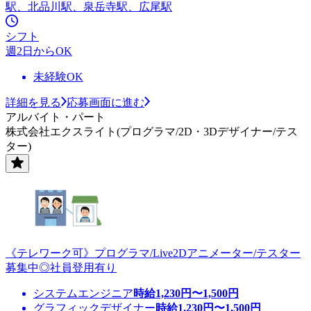
駅、北品川駅、泉岳寺駅、広尾駅
シフト
週2日からOK
未経験OK
詳細を見る
応募画面に進む
アルバイト・パート
株式会社エクスライト(プログラマ/2D・3Dデザイナー/テス
ター)
《テレワーク可》プログラマ/Live2Dアニメーター/テスター
募集中◎社員登用有り
システムエンジニア
時給
1,230
円〜
1,500
円
グラフィックデザイナー
時給
1,230
円〜
1,500
円