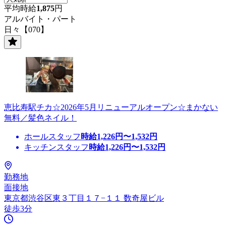
平均時給
1,875
円
アルバイト・パート
日々【070】
恵比寿駅チカ☆2026年5月リニューアルオープン☆まかない
無料／髪色ネイル！
ホールスタッフ
時給
1,226
円〜
1,532
円
キッチンスタッフ
時給
1,226
円〜
1,532
円
勤務地
面接地
東京都渋谷区東３丁目１７−１１ 数奇屋ビル
徒歩3分