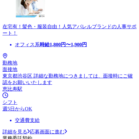
在宅有！髪色・服装自由！人気アパレルブランドの人事サポ
ート！
オフィス系
時給
1,800
円〜
1,900
円
勤務地
面接地
東京都渋谷区 詳細な勤務地につきましては、面接時にご確
認をお願いいたします
恵比寿駅
シフト
週5日からOK
交通費支給
詳細を見る
応募画面に進む
業務委託契約