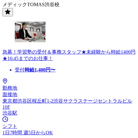
メディックTOMAS渋谷校
急募！学習塾の受付＆事務スタッフ★未経験から時給1400円
★16:45までのお仕事！
受付
時給
1,400
円〜
勤務地
面接地
東京都渋谷区桜丘町1-2渋谷サクラステージセントラルビル
10F
渋谷駅
シフト
1日7時間 週5日からOK