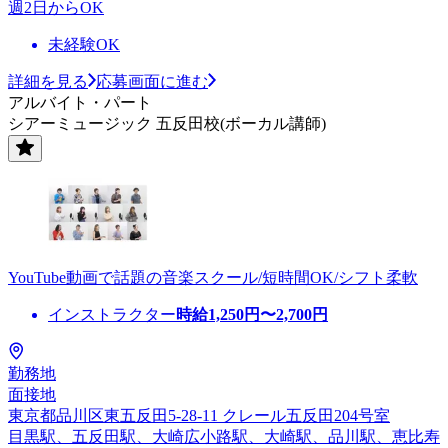
週2日からOK
未経験OK
詳細を見る
応募画面に進む
アルバイト・パート
シアーミュージック 五反田校(ボーカル講師)
YouTube動画で話題の音楽スクール/短時間OK/シフト柔軟
インストラクター
時給
1,250
円〜
2,700
円
勤務地
面接地
東京都品川区東五反田5-28-11 クレール五反田204号室
目黒駅、五反田駅、大崎広小路駅、大崎駅、品川駅、恵比寿