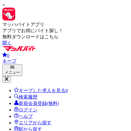
×
マッハバイトアプリ
アプリでお得にバイト探し！
無料ダウンロードはこちら
開く
0
キープ
メニュー
キープした求人を見る
0
検索履歴
新規会員登録(無料)
ログイン
ヘルプ
エリアから探す
駅から探す