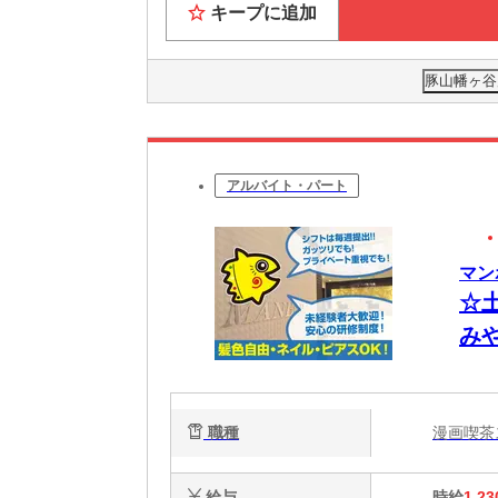
キープに追加
豚山幡ヶ谷店
アルバイト・パート
マン
☆
み
色
職種
漫画喫
給与
時給
1,23