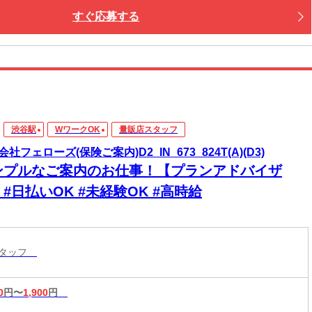
すぐ応募する
渋谷駅
WワークOK
量販店スタッフ
社フェローズ(保険ご案内)D2_IN_673_824T(A)(D3)
ンプルなご案内のお仕事！【プランアドバイザ
#日払いOK #未経験OK #高時給
スタッフ
0
円〜
1,900
円