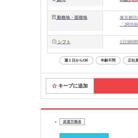
勤務地・面接地
東京都渋
「JR渋
シフト
1日3時間
週１日からOK
年齢不問
正社
キープに追加
派遣労働者