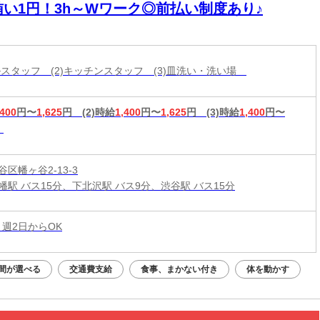
賄い1円！3h～Wワーク◎前払い制度あり♪
ールスタッフ (2)キッチンスタッフ (3)皿洗い・洗い場
,400
円〜
1,625
円
(2)時給
1,400
円〜
1,625
円
(3)時給
1,400
円〜
区幡ヶ谷2-13-3
幡駅 バス15分、下北沢駅 バス9分、渋谷駅 バス15分
 週2日からOK
間が選べる
交通費支給
食事、まかない付き
体を動かす