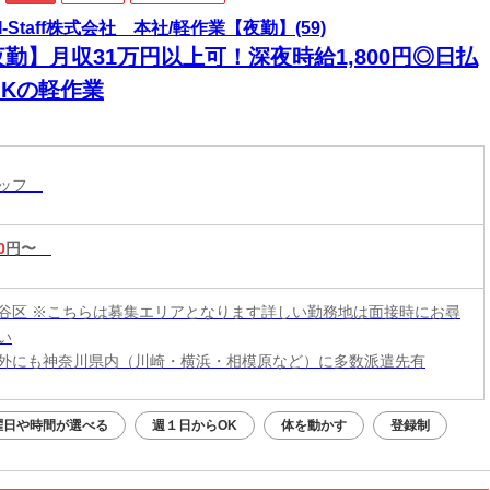
I-Staff株式会社 本社/軽作業【夜勤】(59)
勤】月収31万円以上可！深夜時給1,800円◎日払
OKの軽作業
タッフ
0
円〜
谷区 ※こちらは募集エリアとなります詳しい勤務地は面接時にお尋
い
外にも神奈川県内（川崎・横浜・相模原など）に多数派遣先有
曜日や時間が選べる
週１日からOK
体を動かす
登録制