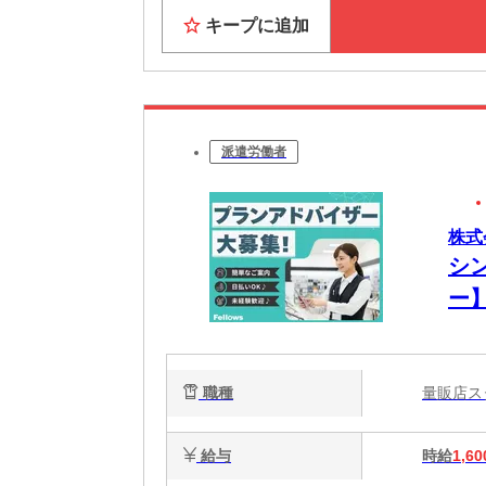
キープに追加
派遣労働者
株式会
シ
ー】
職種
量販店
給与
時給
1,60