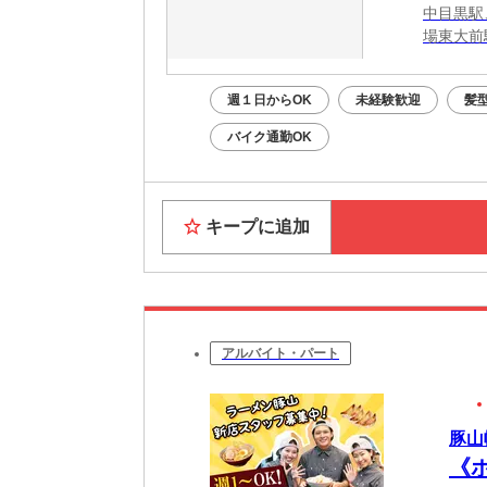
中目黒駅
場東大前
週１日からOK
未経験歓迎
髪
バイク通勤OK
キープに追加
アルバイト・パート
豚山幡
《