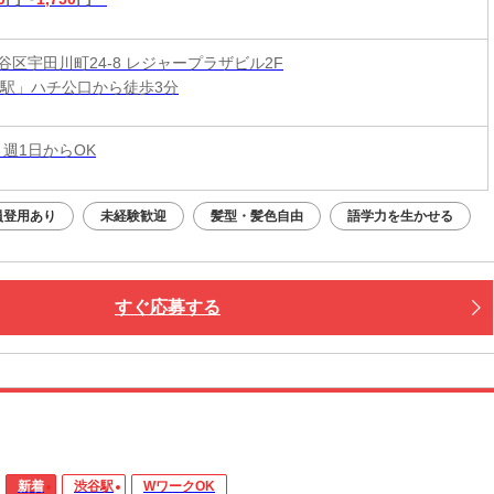
谷区宇田川町24-8 レジャープラザビル2F
谷駅」ハチ公口から徒歩3分
 週1日からOK
員登用あり
未経験歓迎
髪型・髪色自由
語学力を生かせる
すぐ応募する
新着
渋谷駅
WワークOK