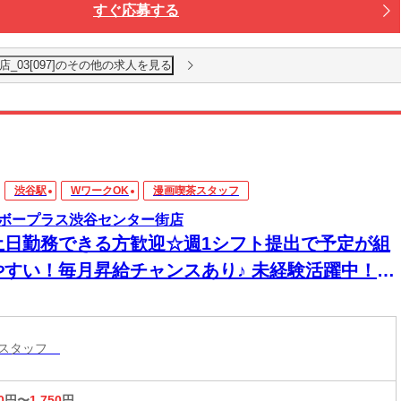
すぐ応募する
_03[097]のその他の求人を見る
渋谷駅
WワークOK
漫画喫茶スタッフ
ボープラス渋谷センター街店
土日勤務できる方歓迎☆週1シフト提出で予定が組
やすい！毎月昇給チャンスあり♪ 未経験活躍中！髪
・ネイル自由で自分らしく働ける◎
茶スタッフ
0
円〜
1,750
円