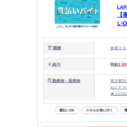
LAP
【夜
い
職種
倉庫ス
給与
時給
1,80
勤務地・面接地
東京都渋
ねくださ
★上記以
週払いOK
スキルが身に付く