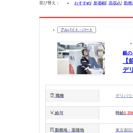
並び替え：
おすすめ
新着順
高収入
勤務
アルバイト・パート
銀の
【
デ
歓
合
職種
デリバ
給与
時給
1,35
勤務地・面接地
東京都目黒