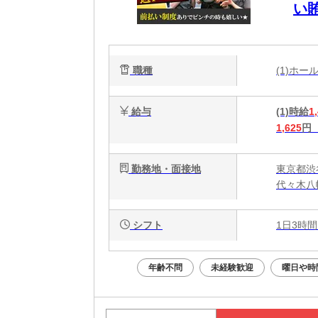
い
職種
(1)ホ
給与
(1)時給
1
1,625
円
勤務地・面接地
東京都渋谷
代々木八
シフト
1日3時間
年齢不問
未経験歓迎
曜日や時