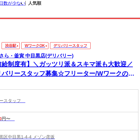
日数が少ない
人気順
渋谷駅
WワークOK
デリバリースタッフ
さら・釜寅 中目黒店(デリバリー)
前給制度有】＼ガッツリ派＆スキマ派も大歓迎／
リバリースタッフ募集☆フリーター/Wワークの方
迎♪短時間・長時間どちらでも◎ワークスタイルに
わせて働ける♪
リースタッフ
0
円〜
区中目黒1-4-4 メゾン彦坂