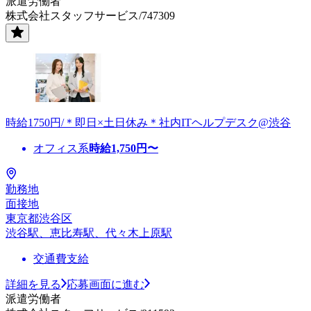
派遣労働者
株式会社スタッフサービス/747309
時給1750円/＊即日×土日休み＊社内ITヘルプデスク@渋谷
オフィス系
時給
1,750
円〜
勤務地
面接地
東京都渋谷区
渋谷駅、恵比寿駅、代々木上原駅
交通費支給
詳細を見る
応募画面に進む
派遣労働者