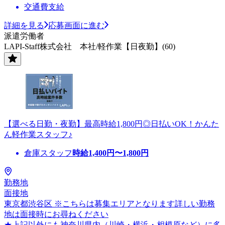
交通費支給
詳細を見る
応募画面に進む
派遣労働者
LAPI-Staff株式会社 本社/軽作業【日夜勤】(60)
【選べる日勤・夜勤】最高時給1,800円◎日払いOK！かんた
ん軽作業スタッフ♪
倉庫スタッフ
時給
1,400
円〜
1,800
円
勤務地
面接地
東京都渋谷区 ※こちらは募集エリアとなります詳しい勤務
地は面接時にお尋ねください
★上記以外にも神奈川県内（川崎・横浜・相模原など）に多