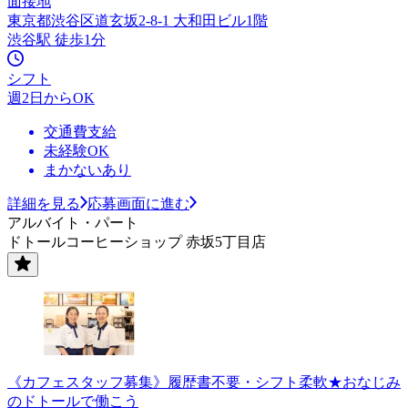
面接地
東京都渋谷区道玄坂2-8-1 大和田ビル1階
渋谷駅 徒歩1分
シフト
週2日からOK
交通費支給
未経験OK
まかないあり
詳細を見る
応募画面に進む
アルバイト・パート
ドトールコーヒーショップ 赤坂5丁目店
《カフェスタッフ募集》履歴書不要・シフト柔軟★おなじみ
のドトールで働こう