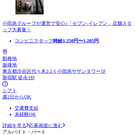
小田急グループが運営で安心♪「セブン-イレブン」店舗スタ
ッフ大募集！
コンビニスタッフ
時給
1,250
円〜
1,285
円
勤務地
面接地
東京都渋谷区代々木2-2-1 小田急サザンタワー1F
新宿駅 徒歩3分
シフト
週2日からOK
交通費支給
未経験OK
詳細を見る
応募画面に進む
アルバイト・パート