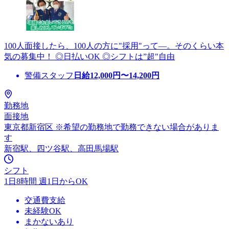
100人面接したら、100人の方に"採用"って―。そのくらい本
気の募集中！ ◎日払いOK ◎シフトは”超"自由
警備スタッフ
日給
12,000
円〜
14,200
円
勤務地
面接地
東京都新宿区 ※希望の勤務地で勤務できない場合がありま
す
新宿駅、四ツ谷駅、高田馬場駅
シフト
1日8時間 週1日からOK
交通費支給
未経験OK
まかないあり