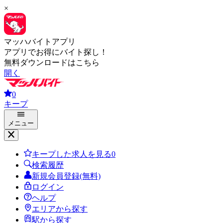
×
マッハバイトアプリ
アプリでお得にバイト探し！
無料ダウンロードはこちら
開く
0
キープ
メニュー
キープした求人を見る
0
検索履歴
新規会員登録(無料)
ログイン
ヘルプ
エリアから探す
駅から探す