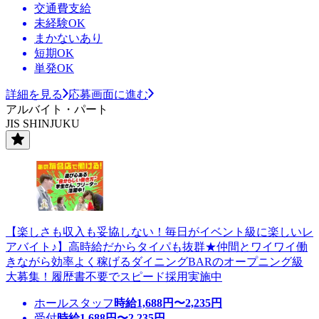
交通費支給
未経験OK
まかないあり
短期OK
単発OK
詳細を見る
応募画面に進む
アルバイト・パート
JIS SHINJUKU
【楽しさも収入も妥協しない！毎日がイベント級に楽しいレ
アバイト♪】高時給だからタイパも抜群★仲間とワイワイ働
きながら効率よく稼げるダイニングBARのオープニング級
大募集！履歴書不要でスピード採用実施中
ホールスタッフ
時給
1,688
円〜
2,235
円
受付
時給
1,688
円〜
2,235
円