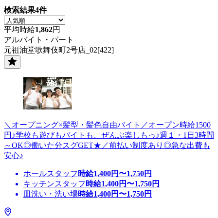
検索結果
4
件
平均時給
1,862
円
アルバイト・パート
元祖油堂歌舞伎町2号店_02[422]
＼オープニング×髪型・髪色自由バイト／オープン時給1500
円♪学校も遊びもバイトも、ぜんぶ楽しもっ♪週１・1日3時間
～OK◎働いた分スグGET★／前払い制度あり◎急な出費も
安心♪
ホールスタッフ
時給
1,400
円〜
1,750
円
キッチンスタッフ
時給
1,400
円〜
1,750
円
皿洗い・洗い場
時給
1,400
円〜
1,750
円