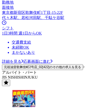
勤務地
面接地
東京都新宿区歌舞伎町1丁目-15-22F
代々木駅、若松河田駅、千駄ケ谷駅
シフト
1日3時間 週1日からOK
交通費支給
未経験OK
まかないあり
詳細を見る
応募画面に進む
元祖油堂歌舞伎町2号店_02[422]のその他の求人を見る
アルバイト・パート
JIS NISHISHINJUKU