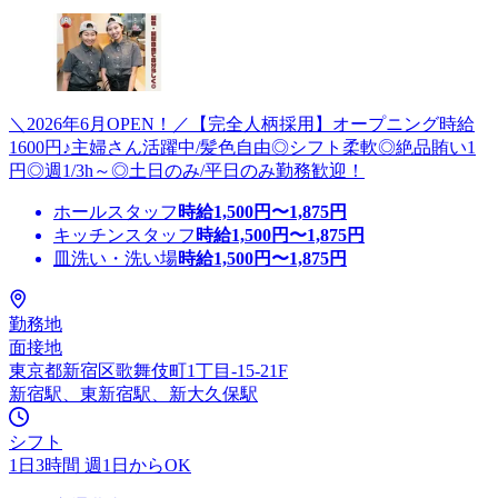
＼2026年6月OPEN！／【完全人柄採用】オープニング時給
1600円♪主婦さん活躍中/髪色自由◎シフト柔軟◎絶品賄い1
円◎週1/3h～◎土日のみ/平日のみ勤務歓迎！
ホールスタッフ
時給
1,500
円〜
1,875
円
キッチンスタッフ
時給
1,500
円〜
1,875
円
皿洗い・洗い場
時給
1,500
円〜
1,875
円
勤務地
面接地
東京都新宿区歌舞伎町1丁目-15-21F
新宿駅、東新宿駅、新大久保駅
シフト
1日3時間 週1日からOK