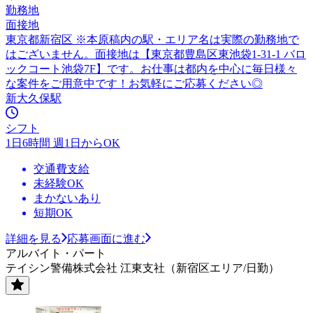
勤務地
面接地
東京都新宿区 ※本原稿内の駅・エリア名は実際の勤務地で
はございません。面接地は【東京都豊島区東池袋1-31-1 バロ
ックコート池袋7F】です。お仕事は都内を中心に毎日様々
な案件をご用意中です！お気軽にご応募ください◎
新大久保駅
シフト
1日6時間 週1日からOK
交通費支給
未経験OK
まかないあり
短期OK
詳細を見る
応募画面に進む
アルバイト・パート
テイシン警備株式会社 江東支社（新宿区エリア/日勤）