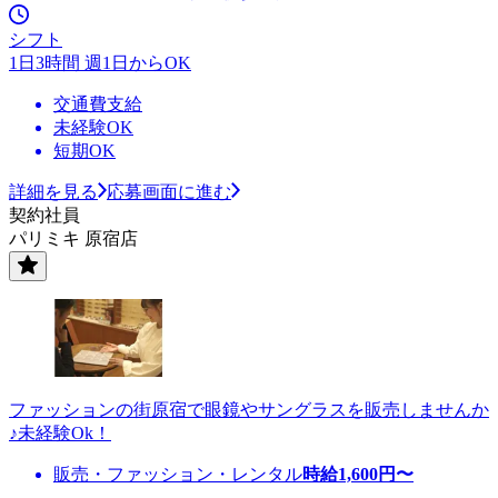
シフト
1日3時間 週1日からOK
交通費支給
未経験OK
短期OK
詳細を見る
応募画面に進む
契約社員
パリミキ 原宿店
ファッションの街原宿で眼鏡やサングラスを販売しませんか
♪未経験Ok！
販売・ファッション・レンタル
時給
1,600
円〜