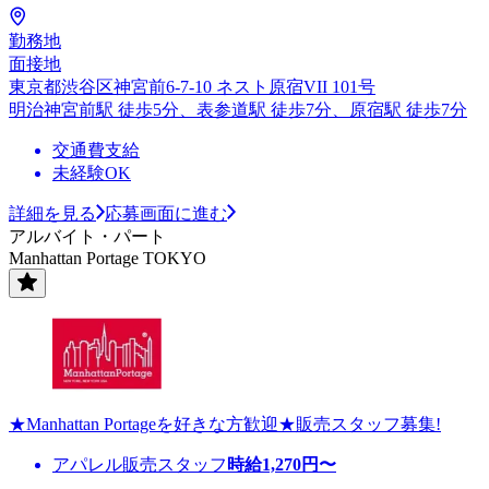
勤務地
面接地
東京都渋谷区神宮前6-7-10 ネスト原宿VII 101号
明治神宮前駅 徒歩5分、表参道駅 徒歩7分、原宿駅 徒歩7分
交通費支給
未経験OK
詳細を見る
応募画面に進む
アルバイト・パート
Manhattan Portage TOKYO
★Manhattan Portageを好きな方歓迎★販売スタッフ募集!
アパレル販売スタッフ
時給
1,270
円〜