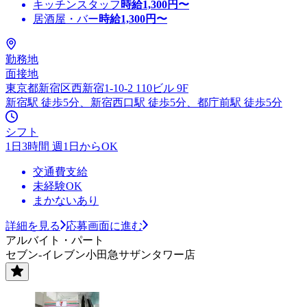
キッチンスタッフ
時給
1,300
円〜
居酒屋・バー
時給
1,300
円〜
勤務地
面接地
東京都新宿区西新宿1-10-2 110ビル 9F
新宿駅 徒歩5分、新宿西口駅 徒歩5分、都庁前駅 徒歩5分
シフト
1日3時間 週1日からOK
交通費支給
未経験OK
まかないあり
詳細を見る
応募画面に進む
アルバイト・パート
セブン-イレブン小田急サザンタワー店