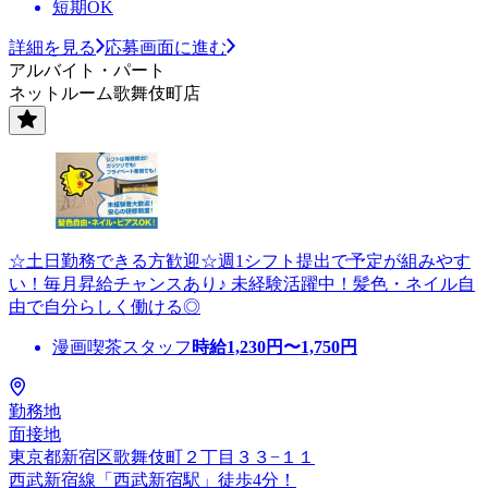
短期OK
詳細を見る
応募画面に進む
アルバイト・パート
ネットルーム歌舞伎町店
☆土日勤務できる方歓迎☆週1シフト提出で予定が組みやす
い！毎月昇給チャンスあり♪ 未経験活躍中！髪色・ネイル自
由で自分らしく働ける◎
漫画喫茶スタッフ
時給
1,230
円〜
1,750
円
勤務地
面接地
東京都新宿区歌舞伎町２丁目３３−１１
西武新宿線「西武新宿駅」徒歩4分！