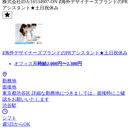
株式会社iDA/16534907-ON ♯海外デザイナーズブランドのPR
アシスタント★土日祝休み
♯海外デザイナーズブランドのPRアシスタント★土日祝休み
オフィス系
時給
2,000
円〜
2,300
円
勤務地
面接地
東京都渋谷区 詳細な勤務地につきましては、面接時にご確
認をお願いいたします
渋谷駅
シフト
週5日からOK