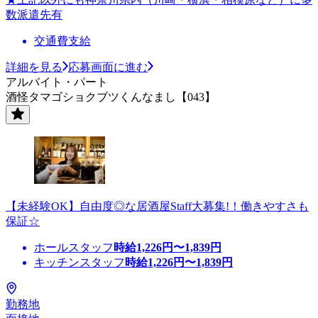
数派遣先有
交通費支給
詳細を見る
応募画面に進む
アルバイト・パート
酒怪タマゴショクブツくんなまし【043】
【未経験OK】自由度◎な居酒屋Staff大募集!！働きやすさも
保証☆
ホールスタッフ
時給
1,226
円〜
1,839
円
キッチンスタッフ
時給
1,226
円〜
1,839
円
勤務地