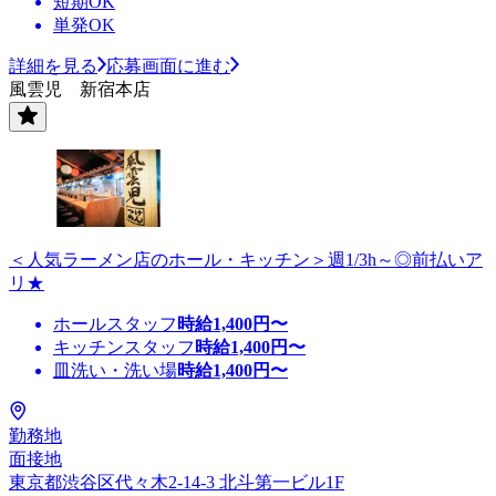
短期OK
単発OK
詳細を見る
応募画面に進む
風雲児 新宿本店
＜人気ラーメン店のホール・キッチン＞週1/3h～◎前払いア
リ★
ホールスタッフ
時給
1,400
円〜
キッチンスタッフ
時給
1,400
円〜
皿洗い・洗い場
時給
1,400
円〜
勤務地
面接地
東京都渋谷区代々木2-14-3 北斗第一ビル1F