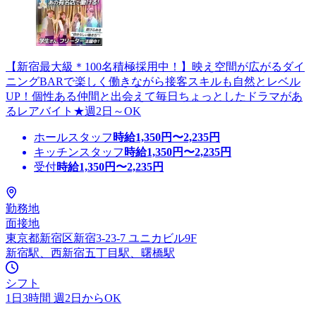
【新宿最大級＊100名積極採用中！】映え空間が広がるダイ
ニングBARで楽しく働きながら接客スキルも自然とレベル
UP！個性ある仲間と出会えて毎日ちょっとしたドラマがあ
るレアバイト★週2日～OK
ホールスタッフ
時給
1,350
円〜
2,235
円
キッチンスタッフ
時給
1,350
円〜
2,235
円
受付
時給
1,350
円〜
2,235
円
勤務地
面接地
東京都新宿区新宿3-23-7 ユニカビル9F
新宿駅、西新宿五丁目駅、曙橋駅
シフト
1日3時間 週2日からOK