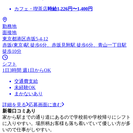
カフェ・喫茶店
時給
1,226
円〜
1,400
円
勤務地
面接地
東京都港区赤坂5-4-12
赤坂(東京)駅 徒歩6分、赤坂見附駅 徒歩6分、青山一丁目駅
徒歩10分
シフト
1日3時間 週1日からOK
交通費支給
未経験OK
まかないあり
詳細を見る
応募画面に進む
新着口コミあり
家から駅までの通り道にあるので学校前や学校帰りにシフト
に入りやすい。場所柄お客様も落ち着いていて優しい方が多
いので仕事がしやすい。