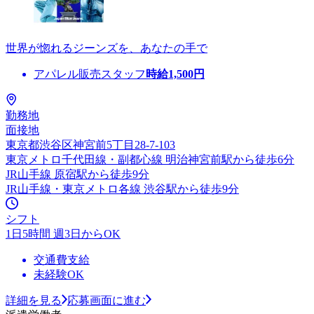
世界が惚れるジーンズを、あなたの手で
アパレル販売スタッフ
時給
1,500
円
勤務地
面接地
東京都渋谷区神宮前5丁目28-7-103
東京メトロ千代田線・副都心線 明治神宮前駅から徒歩6分
JR山手線 原宿駅から徒歩9分
JR山手線・東京メトロ各線 渋谷駅から徒歩9分
シフト
1日5時間 週3日からOK
交通費支給
未経験OK
詳細を見る
応募画面に進む