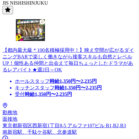
JIS NISHISHINJUKU
【都内最大級＊100名積極採用中！】映え空間が広がるダイ
ニングBARで楽しく働きながら接客スキルも自然とレベル
UP！個性ある仲間と出会えて毎日ちょっとしたドラマがあ
るレアバイト★週2日～OK
ホールスタッフ
時給
1,350
円〜
2,235
円
キッチンスタッフ
時給
1,350
円〜
2,235
円
受付
時給
1,350
円〜
2,235
円
勤務地
面接地
東京都新宿区西新宿1丁目8-5 アルファ107ビル B1,B2,B3
南新宿駅、千駄ケ谷駅、北参道駅