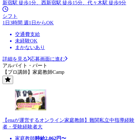
新宿駅 徒歩1分、西新宿駅 徒歩15分、代々木駅 徒歩9分
シフト
1日3時間 週1日からOK
交通費支給
未経験OK
まかないあり
詳細を見る
応募画面に進む
アルバイト・パート
【プロ講師】家庭教師Camp
【enaが運営するオンライン家庭教師】難関私立中指導経験
者・受験経験者大
家庭教師
時給
2,062
円〜