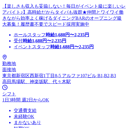
【楽しさも収入も妥協しない！毎日がイベント級に楽しいレ
アバイト♪】高時給だからタイパも抜群★仲間とワイワイ働
きながら効率よく稼げるダイニングBARのオープニング級
大募集！履歴書不要でスピード採用実施中
ホールスタッフ
時給
1,688
円〜
2,235
円
受付
時給
1,688
円〜
2,235
円
イベントスタッフ
時給
1,688
円〜
2,235
円
勤務地
面接地
東京都新宿区西新宿1丁目8-5 アルファ107ビル B1,B2,B3
高田馬場駅、神楽坂駅、代々木駅
シフト
1日3時間 週2日からOK
交通費支給
未経験OK
まかないあり